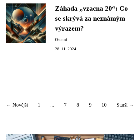
Záhada „vzacna 20“: Co
se skrývá za neznámým
výrazem?
Ostatní
28. 11. 2024
← Novější
1
...
7
8
9
10
Starší →