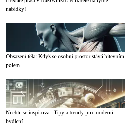
Hledáte práci v Rakovníku? Mrkněte na tyhle
nabídky!
Obsazení těla: Když se osobní prostor stává bitevním
polem
Nechte se inspirovat: Tipy a trendy pro moderní
bydlení