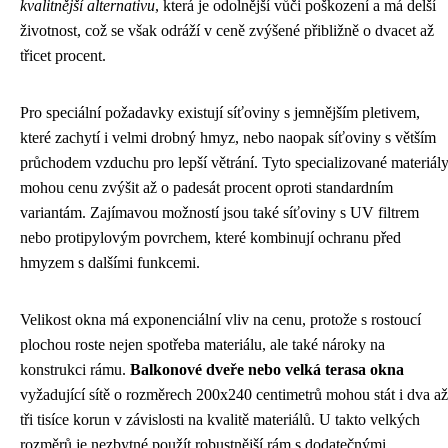
kvalitnější alternativu
, která je odolnější vůči poškození a má delší
životnost, což se však odráží v ceně zvýšené přibližně o dvacet až
třicet procent.
Pro speciální požadavky existují síťoviny s jemnějším pletivem,
které zachytí i velmi drobný hmyz, nebo naopak síťoviny s větším
průchodem vzduchu pro lepší větrání. Tyto specializované materiál
mohou cenu zvýšit až o padesát procent oproti standardním
variantám. Zajímavou možností jsou také síťoviny s UV filtrem
nebo protipylovým povrchem, které kombinují ochranu před
hmyzem s dalšími funkcemi.
Velikost okna má exponenciální vliv na cenu, protože s rostoucí
plochou roste nejen spotřeba materiálu, ale také nároky na
konstrukci rámu.
Balkonové dveře nebo velká terasa okna
vyžadující sítě o rozměrech 200x240 centimetrů mohou stát i dva až
tři tisíce korun v závislosti na kvalitě materiálů. U takto velkých
rozměrů je nezbytné použít robustnější rám s dodatečnými