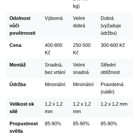
kg)
Odolnost
Výborná
Velmi
Dobrá
vůči
dobrá
(vyžaduje
povětrnosti
údržbu)
Cena
400-800
250-500
300-600 Kč
Kč
Kč
Montáž
Snadná,
Velmi
Střední
bez vrtání
snadná
obtížnost
Údržba
Minimální
Minimální
Pravidelná
(nátěr)
Velikost ok
1,2 x 1,2
1,2 x 1,2
1,2 x 1,2 mm
sítě
mm
mm
Propustnost
85-90%
85-90%
85-90%
světla