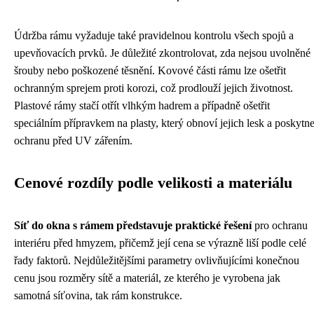
Údržba rámu vyžaduje také pravidelnou kontrolu všech spojů a
upevňovacích prvků. Je důležité zkontrolovat, zda nejsou uvolněné
šrouby nebo poškozené těsnění. Kovové části rámu lze ošetřit
ochranným sprejem proti korozi, což prodlouží jejich životnost.
Plastové rámy stačí otřít vlhkým hadrem a případně ošetřit
speciálním přípravkem na plasty, který obnoví jejich lesk a poskytn
ochranu před UV zářením.
Cenové rozdíly podle velikosti a materiálu
Síť do okna s rámem představuje praktické řešení
pro ochranu
interiéru před hmyzem, přičemž její cena se výrazně liší podle celé
řady faktorů. Nejdůležitějšími parametry ovlivňujícími konečnou
cenu jsou rozměry sítě a materiál, ze kterého je vyrobena jak
samotná síťovina, tak rám konstrukce.