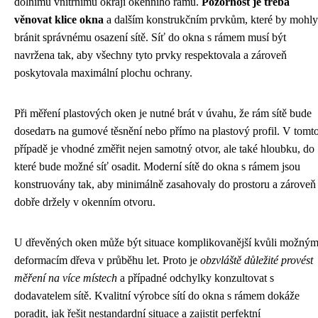
dolnímu vnitřnímu okraji okenního rámu.
Pozornost je třeba
věnovat klice okna
a dalším konstrukčním prvkům, které by mohly
bránit správnému osazení sítě. Síť do okna s rámem musí být
navržena tak, aby všechny tyto prvky respektovala a zároveň
poskytovala maximální plochu ochrany.
Při měření plastových oken je nutné brát v úvahu, že rám sítě bude
dosedать na gumové těsnění nebo přímo na plastový profil. V tomt
případě je vhodné změřit nejen samotný otvor, ale také hloubku, do
které bude možné síť osadit. Moderní sítě do okna s rámem jsou
konstruovány tak, aby minimálně zasahovaly do prostoru a zároveň
dobře držely v okenním otvoru.
U dřevěných oken může být situace komplikovanější kvůli možný
deformacím dřeva v průběhu let. Proto je
obzvláště důležité provést
měření na více místech
a případné odchylky konzultovat s
dodavatelem sítě. Kvalitní výrobce sítí do okna s rámem dokáže
poradit, jak řešit nestandardní situace a zajistit perfektní