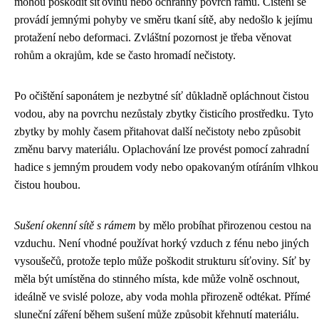
mohou poškodit síťovinu nebo ochranný povrch rámu. Čištění se
provádí jemnými pohyby ve směru tkaní sítě, aby nedošlo k jejímu
protažení nebo deformaci. Zvláštní pozornost je třeba věnovat
rohům a okrajům, kde se často hromadí nečistoty.
Po očištění saponátem je nezbytné síť důkladně opláchnout čistou
vodou, aby na povrchu nezůstaly zbytky čisticího prostředku. Tyto
zbytky by mohly časem přitahovat další nečistoty nebo způsobit
změnu barvy materiálu. Oplachování lze provést pomocí zahradní
hadice s jemným proudem vody nebo opakovaným otíráním vlhkou
čistou houbou.
Sušení okenní sítě s rámem
by mělo probíhat přirozenou cestou na
vzduchu. Není vhodné používat horký vzduch z fénu nebo jiných
vysoušečů, protože teplo může poškodit strukturu síťoviny. Síť by
měla být umístěna do stinného místa, kde může volně oschnout,
ideálně ve svislé poloze, aby voda mohla přirozeně odtékat. Přímé
sluneční záření během sušení může způsobit křehnutí materiálu.