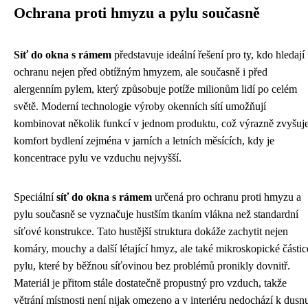
Ochrana proti hmyzu a pylu současně
Síť do okna s rámem
představuje ideální řešení pro ty, kdo hledají
ochranu nejen před obtížným hmyzem, ale současně i před
alergenním pylem, který způsobuje potíže milionům lidí po celém
světě. Moderní technologie výroby okenních sítí umožňují
kombinovat několik funkcí v jednom produktu, což výrazně zvyšuj
komfort bydlení zejména v jarních a letních měsících, kdy je
koncentrace pylu ve vzduchu nejvyšší.
Speciální
síť do okna s rámem
určená pro ochranu proti hmyzu a
pylu současně se vyznačuje hustším tkaním vlákna než standardní
síťové konstrukce. Tato hustější struktura dokáže zachytit nejen
komáry, mouchy a další létající hmyz, ale také mikroskopické částic
pylu, které by běžnou síťovinou bez problémů pronikly dovnitř.
Materiál je přitom stále dostatečně propustný pro vzduch, takže
větrání místnosti není nijak omezeno a v interiéru nedochází k dusn