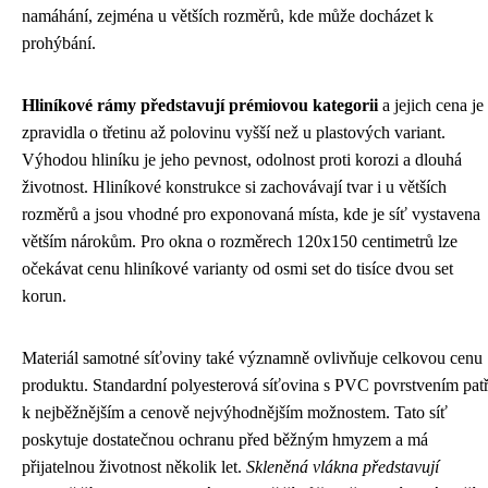
namáhání, zejména u větších rozměrů, kde může docházet k
prohýbání.
Hliníkové rámy představují prémiovou kategorii
a jejich cena je
zpravidla o třetinu až polovinu vyšší než u plastových variant.
Výhodou hliníku je jeho pevnost, odolnost proti korozi a dlouhá
životnost. Hliníkové konstrukce si zachovávají tvar i u větších
rozměrů a jsou vhodné pro exponovaná místa, kde je síť vystavena
větším nárokům. Pro okna o rozměrech 120x150 centimetrů lze
očekávat cenu hliníkové varianty od osmi set do tisíce dvou set
korun.
Materiál samotné síťoviny také významně ovlivňuje celkovou cenu
produktu. Standardní polyesterová síťovina s PVC povrstvením patř
k nejběžnějším a cenově nejvýhodnějším možnostem. Tato síť
poskytuje dostatečnou ochranu před běžným hmyzem a má
přijatelnou životnost několik let.
Skleněná vlákna představují