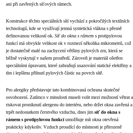
ani při zavřených síťových rámech.
Konstrukce těchto speciálních sítí vychází z pokročilých textilních
technologií, kde se využívají jemná syntetická vlákna s přesně
definovanou velikostí ok.
Síť do okna s rámem
s protipylovou
funkcí má obvykle velikost ok v rozmezí několika mikrometrů, což
je dostatečně malé na zachycení většiny pylových zrn, která se
běžně vyskytují v našem prostředí. Zároveň je materiál ošetřen
speciálními úpravami, které zabraňují usazování statické elektřiny a
tím i lepšímu přilnutí pylových částic na povrch sítě.
Pro alergiky představuje tato kombinovaná ochrana skutečné
osvobození. Zatímco v minulosti museli volit mezi možností větrat a
riskovat proniknutí alergenu do interiéru, nebo držet okna zavřená a
trpět nedostatkem čerstvého vzduchu, dnes jim
síť do okna s
rámem s protipylovou funkcí
umožňuje mít okna otevřená
prakticky kdykoliv. Vzduch proudící do místnosti je přirozeně