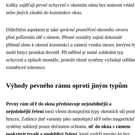
kolíky zajišťují pevné uchycení v okenním rámu bez nutnosti vrtání
nebo jiných zásahů do konstrukce okna.
Důležitým aspektem je také
správné proměření okenního otvoru
před pořízením sítě s rámem. Přesné rozměry zajistí dokonalé
přilnutí rámu k okenní konstrukci a zamezí vzniku mezer, kterými b
mohl hmyz pronikat dovnitř. Při měření je nutné zohlednit typ
uchycení a způsob montáže, protože různé systémy vyžadují odlišn
rozměrové tolerance.
Výhody pevného rámu oproti jiným typům
Pevný rám síťě do okna představuje nejstabilnější a
nejodolnější řešení
mezi všemi dostupnými typy okenních sítí proti
hmyzu. Zatímco jiné varianty jako samolepicí síťě nebo magnetické
systémy nabízejí pouze dočasnou ochranu,
síť do okna s rámem
poskytuje trvalé a spolehlivé řešení
, které vydrží mnoho let bez