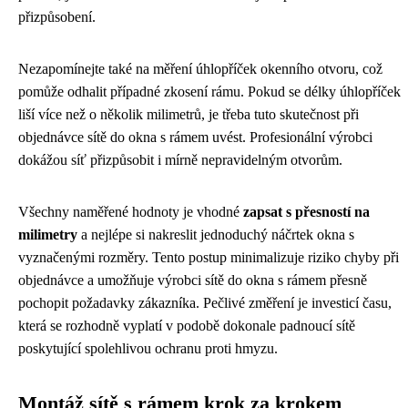
přizpůsobení.
Nezapomínejte také na měření úhlopříček okenního otvoru, což
pomůže odhalit případné zkosení rámu. Pokud se délky úhlopříček
liší více než o několik milimetrů, je třeba tuto skutečnost při
objednávce sítě do okna s rámem uvést. Profesionální výrobci
dokážou síť přizpůsobit i mírně nepravidelným otvorům.
Všechny naměřené hodnoty je vhodné
zapsat s přesností na
milimetry
a nejlépe si nakreslit jednoduchý náčrtek okna s
vyznačenými rozměry. Tento postup minimalizuje riziko chyby při
objednávce a umožňuje výrobci sítě do okna s rámem přesně
pochopit požadavky zákazníka. Pečlivé změření je investicí času,
která se rozhodně vyplatí v podobě dokonale padnoucí sítě
poskytující spolehlivou ochranu proti hmyzu.
Montáž sítě s rámem krok za krokem