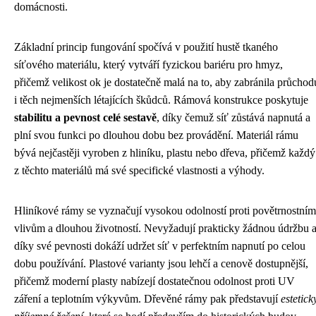
domácnosti.
Základní princip fungování spočívá v použití hustě tkaného
síťového materiálu, který vytváří fyzickou bariéru pro hmyz,
přičemž velikost ok je dostatečně malá na to, aby zabránila průchod
i těch nejmenších létajících škůdců. Rámová konstrukce poskytuje
stabilitu a pevnost celé sestavě
, díky čemuž síť zůstává napnutá a
plní svou funkci po dlouhou dobu bez provádění. Materiál rámu
bývá nejčastěji vyroben z hliníku, plastu nebo dřeva, přičemž každý
z těchto materiálů má své specifické vlastnosti a výhody.
Hliníkové rámy se vyznačují vysokou odolností proti povětrnostním
vlivům a dlouhou životností. Nevyžadují prakticky žádnou údržbu 
díky své pevnosti dokáží udržet síť v perfektním napnutí po celou
dobu používání. Plastové varianty jsou lehčí a cenově dostupnější,
přičemž moderní plasty nabízejí dostatečnou odolnost proti UV
záření a teplotním výkyvům. Dřevěné rámy pak představují
estetick