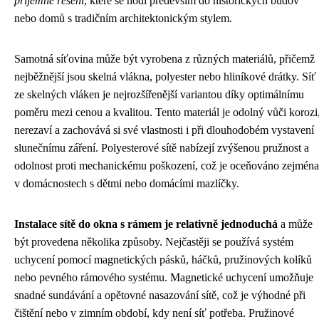
příjemné řešení
, které se hodí především do historických budov
nebo domů s tradičním architektonickým stylem.
Samotná síťovina může být vyrobena z různých materiálů, přičemž
nejběžnější jsou skelná vlákna, polyester nebo hliníkové drátky. Síť
ze skelných vláken je nejrozšířenější variantou díky optimálnímu
poměru mezi cenou a kvalitou. Tento materiál je odolný vůči korozi
nerezaví a zachovává si své vlastnosti i při dlouhodobém vystavení
slunečnímu záření. Polyesterové sítě nabízejí zvýšenou pružnost a
odolnost proti mechanickému poškození, což je oceňováno zejména
v domácnostech s dětmi nebo domácími mazlíčky.
Instalace sítě do okna s rámem je relativně jednoduchá
a může
být provedena několika způsoby. Nejčastěji se používá systém
uchycení pomocí magnetických pásků, háčků, pružinových kolíků
nebo pevného rámového systému. Magnetické uchycení umožňuje
snadné sundávání a opětovné nasazování sítě, což je výhodné při
čištění nebo v zimním období, kdy není síť potřeba. Pružinové