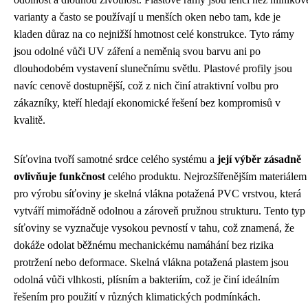
varianty a často se používají u menších oken nebo tam, kde je
kladen důraz na co nejnižší hmotnost celé konstrukce. Tyto rámy
jsou odolné vůči UV záření a neměnią svou barvu ani po
dlouhodobém vystavení slunečnímu světlu. Plastové profily jsou
navíc cenově dostupnější, což z nich činí atraktivní volbu pro
zákazníky, kteří hledají ekonomické řešení bez kompromisů v
kvalitě.
Síťovina tvoří samotné srdce celého systému a
její výběr zásadně
ovlivňuje funkčnost
celého produktu. Nejrozšířenějším materiálem
pro výrobu síťoviny je skelná vlákna potažená PVC vrstvou, která
vytváří mimořádně odolnou a zároveň pružnou strukturu. Tento typ
síťoviny se vyznačuje vysokou pevností v tahu, což znamená, že
dokáže odolat běžnému mechanickému namáhání bez rizika
protržení nebo deformace. Skelná vlákna potažená plastem jsou
odolná vůči vlhkosti, plísním a bakteriím, což je činí ideálním
řešením pro použití v různých klimatických podmínkách.