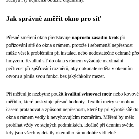
Jak správně změřit okno pro síť
Přesné změření okna představuje
naprosto zásadní krok
při
pořizování sítě do okna s rámem, protože i sebemenší nepřesnost
může vést k problémům při instalaci nebo nedostatečné ochraně pře
hmyzem. Kvalitní síť do okna s rámem vyžaduje maximální
pečlivost při zjišťování rozměrů, aby dokonale seděla v okenním
otvoru a plnila svou funkci bez jakýchkoliv mezer.
Při měření je nezbytné použít
kvalitní svinovací metr
nebo kovové
měřidlo, které poskytuje přesné hodnoty. Textilní metry se mohou
časem protahovat a způsobit nepřesnosti, které by při výrobě sítě do
okna s rámem vedly k nevyhovujícím rozměrům. Měření by mělo
probíhat vždy ve stejných podmínkách, ideálně při denním světle,
kdy jsou všechny detaily okenního rámu dobře viditelné.