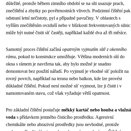
důležité, protože během zimního období se na síti usazuje prach,
znečištění a zbytky po povětrnostních vlivech. Podzimní čištění pak
odstraní letní nečistoty, pyl a případné pavučiny. V oblastech s
vyšším znečištěním ovzduší nebo v blízkosti frekventovaných silnic
může být nutné čistit síť častěji, například každé dva až tři měsíce.
Samotný proces čištění začíná
opatrným vyjmutím sítě z okenního
rámu
, pokud to konstrukce umožňuje. Většina moderních sítí do
okna s rámem je navržena tak, aby bylo možné je snadno
demontovat bez použití nářadí. Po vyjmutí je vhodné síť položit na
rovný povrch, například na terasu nebo balkon, kde lze provést
důkladné čištění. Pokud není možné síť vyjmout, lze ji čistit i v
namontovaném stavu, což však vyžaduje větší opatrnost.
Pro základní čištění postačuje
měkký kartáč nebo houba a vlažná
voda
s přídavkem jemného čisticího prostředku. Agresivní
chemikálie nebo abrazivní prostředky jsou nevhodné, protože