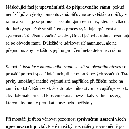
Následující fází je
upevnění sítě do připraveného rámu
, pokud
není síť již z výroby namontovaná. Síťovina se vkládá do drážky v
rámu a zajišťuje se pomocí speciální gumové šňůry, která se vtlačuj
do drážky společně se sítí. Tento proces vyžaduje trpělivost a
systematický přístup, začíná se obvykle od jednoho rohu a postupuj
se po obvodu rámu. Důležité je udržovat síť napnutou, ale ne
přepnutou, aby nedošlo k jejímu protržení nebo deformaci rámu.
Samotná
instalace kompletního rámu se sítí do okenního otvoru
se
provádí pomocí speciálních úchytů nebo pružinových systémů. Tyt
prvky umožňují snadné vyjmutí sítě například při čištění nebo na
zimní období. Rám se vkládá do okenního otvoru a zajišťuje se tak,
aby dokonale přiléhal k ostění okna a nevznikaly žádné mezery,
kterými by mohly pronikat hmyz nebo nečistoty.
Při montáži je třeba věnovat pozornost
správnému usazení všech
upevňovacích prvků
, které musí být rozmístěny rovnoměrně po