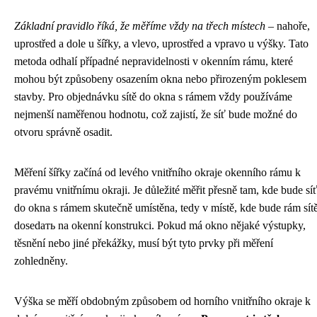
Základní pravidlo říká, že měříme vždy na třech místech
– nahoře,
uprostřed a dole u šířky, a vlevo, uprostřed a vpravo u výšky. Tato
metoda odhalí případné nepravidelnosti v okenním rámu, které
mohou být způsobeny osazením okna nebo přirozeným poklesem
stavby. Pro objednávku sítě do okna s rámem vždy používáme
nejmenší naměřenou hodnotu, což zajistí, že síť bude možné do
otvoru správně osadit.
Měření šířky začíná od levého vnitřního okraje okenního rámu k
pravému vnitřnímu okraji. Je důležité měřit přesně tam, kde bude sí
do okna s rámem skutečně umístěna, tedy v místě, kde bude rám sít
dosedать na okenní konstrukci. Pokud má okno nějaké výstupky,
těsnění nebo jiné překážky, musí být tyto prvky při měření
zohledněny.
Výška se měří obdobným způsobem od horního vnitřního okraje k