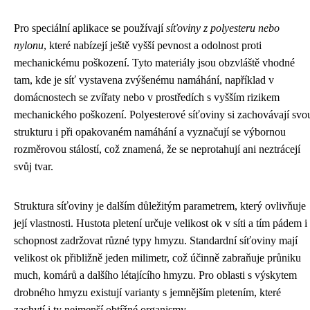
Pro speciální aplikace se používají
síťoviny z polyesteru nebo
nylonu
, které nabízejí ještě vyšší pevnost a odolnost proti
mechanickému poškození. Tyto materiály jsou obzvláště vhodné
tam, kde je síť vystavena zvýšenému namáhání, například v
domácnostech se zvířaty nebo v prostředích s vyšším rizikem
mechanického poškození. Polyesterové síťoviny si zachovávají svo
strukturu i při opakovaném namáhání a vyznačují se výbornou
rozměrovou stálostí, což znamená, že se neprotahují ani neztrácejí
svůj tvar.
Struktura síťoviny je dalším důležitým parametrem, který ovlivňuje
její vlastnosti. Hustota pletení určuje velikost ok v síti a tím pádem i
schopnost zadržovat různé typy hmyzu. Standardní síťoviny mají
velikost ok přibližně jeden milimetr, což účinně zabraňuje průniku
much, komárů a dalšího létajícího hmyzu. Pro oblasti s výskytem
drobného hmyzu existují varianty s jemnějším pletením, které
zachytí i ty nejmenší obtížné organismy.