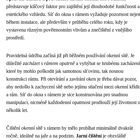
představuje klíčový faktor pro zajištění její dlouhodobé funkčnosti a
estetického vzhledu. Síť do okna s rámem vyžaduje pozornost neje
během instalace, ale především v průběhu celého roku, kdy je
vystavena různým povětrnostním vlivům a znečištění z vnějšího
prostředí.
Pravidelná údržba začíná již při běžném používání okenní sítě. Je
důležité
zacházet s rámem opatrně
a vyhýbat se hrubému zacházení
které by mohlo poškodit jak samotnou síťovinu, tak nosnou
konstrukci rámu. Při otevírání a zavírání oken je třeba dávat pozor,
aby nedošlo k zachycení sítě nebo jejímu stlačení mezi okenní křídl
a rám. Síť do okna s rámem je sice konstruována pro snadnou
manipulaci, nicméně každodenní opatrnost prodlouží její životnost 
několik let.
Čištění okenní sítě s rámem by mělo probíhat minimálně dvakrát
ročně, ideálně na jaře a na podzim.
Jarní čištění
je obzvláště