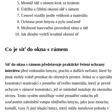
Montáž sítě s rámem krok za krokem
Údržba a čištění okenní sítě s rámem
Cenové rozdíly podle velikosti a materiálu
Ochrana proti hmyzu a pylu současně
Možnosti barevného provedení rámu a sítě
Jak dlouho vydrží kvalitní okenní síť
Co je síť do okna s rámem
Síť do okna s rámem představuje praktické řešení ochrany
interiéru
před vniknutím hmyzu, prachu a dalších nečistot, které by
jinak mohly volně pronikat do obytných prostor. Jedná se o speciáln
konstrukci sestávající z jemného síťového materiálu, který je pevně
uchycen v rámové konstrukci, jež se následně instaluje do okenního
otvoru. Tento systém umožňuje
volné proudění vzduchu
při
současném zabránění vstupu obtížného hmyzu, jako jsou mouchy,
komáři, vosy či jiný létající hmyz, který může narušovat pohodu v