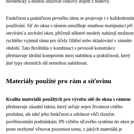
neesteticky a mohou snižovat celkový dojem z budovy.
Funkčnost a praktičnost pevného rámu se projevuje i v každodenní
používání. Síť do okna s rámem umožňuje
snadnou manipulaci při
otevírání a zavírání oken
, přičemž některé modely nabízejí možnost
rychlého vyjmutí rámu pro účely čištění nebo skladování v zimním
období. Tato flexibilita v kombinaci s pevností konstrukce
představuje ideální kompromis mezi stabilitou a praktičností, který
jiné typy okenních sítí nemohou nabídnout.
Materiály použité pro rám a síťovinu
Kvalita materiálů použitých pro výrobu sítě do okna s rámem
představuje zásadní faktor, který určuje nejen životnost celého
produktu, ale také jeho funkčnost a odolnost vůči různým
povětrnostním podmínkám. Při výběru síťového systému do oken je
proto nezbytné věnovat pozornost tomu, z jakých materiálů je