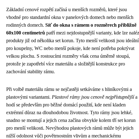
Základní cenové rozpětí začíná u menších rozměrů, které jsou
vhodné pro standardní okna v panelových domech nebo menších
rodinných domech.
Síť do okna s rámem o rozměrech přibližně
60x100 centimetrů
patří mezi nejdostupnější varianty, kde lze naléz
produkty již od několika set korun. Tyto menší velikosti jsou ideální
pro koupelny, WC nebo menší pokoje, kde není potřeba pokrývat
velkou plochu. S rostoucími rozměry však cena úměrně stoupá,
protože je zapotřebí více materiálu a složitější konstrukce pro
zachování stability rámu.
Při volbě materiálu rámu se nejčastěji setkáváme s hliníkovými a
plastovými variantami.
Plastové rámy jsou cenově nejpřístupnější
a
hodí se především pro běžné domácí použití, kde není kladen
extrémní důraz na dlouhodobou životnost. Tyto rámy jsou lehké,
snadno se montují a jejich cena začína obvykle kolem tří set korun
pro menší velikosti. Nevýhodou plastových rámů může být jejich
nižší odolnost vůči povětrnostním vlivům a mechanickému