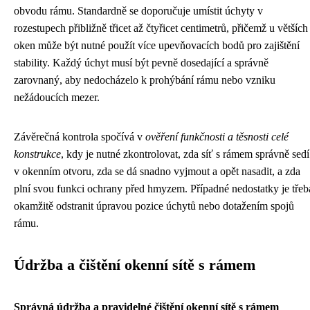
obvodu rámu. Standardně se doporučuje umístit úchyty v
rozestupech přibližně třicet až čtyřicet centimetrů, přičemž u větších
oken může být nutné použít více upevňovacích bodů pro zajištění
stability. Každý úchyt musí být pevně dosedající a správně
zarovnaný, aby nedocházelo k prohýbání rámu nebo vzniku
nežádoucích mezer.
Závěrečná kontrola spočívá v
ověření funkčnosti a těsnosti celé
konstrukce
, kdy je nutné zkontrolovat, zda síť s rámem správně sedí
v okenním otvoru, zda se dá snadno vyjmout a opět nasadit, a zda
plní svou funkci ochrany před hmyzem. Případné nedostatky je třeb
okamžitě odstranit úpravou pozice úchytů nebo dotažením spojů
rámu.
Údržba a čištění okenní sítě s rámem
Správná údržba a pravidelné čištění okenní sítě s rámem