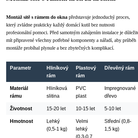
Montáž sítě s rámem do okna
představuje jednoduchý proces,
který zvládne prakticky každý domácí kutil bez nutnosti
profesionální pomoci. Před samotným zahájením instalace je důležit
mít připravené všechny potřebné komponenty a nářadí, aby průběh
montáže probíhal plynule a bez zbytečných komplikací.
Parametr
Hliníkový
Plastový
Dřevěný rám
rám
rám
Materiál
Hliníková
PVC
Impregnované
rámu
slitina
plast
dřevo
Životnost
15-20 let
10-15 let
5-10 let
Hmotnost
Lehký
Velmi
Střední (0,8-
(0,5-1 kg)
lehký
1,5 kg)
(0,3-0,7