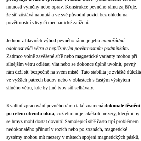
nutnosti výměny nebo oprav. Konstrukce pevného rámu zajišťuje,
že síť zůstává napnutá a ve své původní pozici bez ohledu na
povětrnostní vlivy či mechanické zatížení.
Jednou z hlavních výhod pevného rámu je jeho
mimořádná
odolnost vůči větru a nepříznivým povětrnostním podmínkám
.
Zatímco volně zavěšené síťě nebo magnetické varianty mohou při
silnějším větru odlétat, vlát nebo se dokonce úplně uvolnit, pevný
rám drží síť bezpečně na svém místě. Tato stabilita je zvláště důležit
ve vyšších patrech budov nebo v oblastech s častým výskytem
silného větru, kde by jiné typy sítí selhávaly.
Kvalitní zpracování pevného rámu také znamená
dokonalé těsnění
po celém obvodu okna
, což eliminuje jakékoli mezery, kterými by
se hmyz mohl dostat dovnitř. Samolepicí síťě často trpí problémem
nedokonalého přilnutí v rozích nebo po stranách, magnetické
systémy mohou mít mezery v místech spojení magnetických pásků,