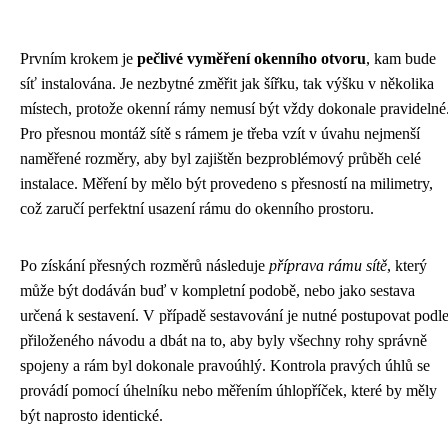
Prvním krokem je
pečlivé vyměření okenního otvoru
, kam bude
síť instalována. Je nezbytné změřit jak šířku, tak výšku v několika
místech, protože okenní rámy nemusí být vždy dokonale pravidelné
Pro přesnou montáž sítě s rámem je třeba vzít v úvahu nejmenší
naměřené rozměry, aby byl zajištěn bezproblémový průběh celé
instalace. Měření by mělo být provedeno s přesností na milimetry,
což zaručí perfektní usazení rámu do okenního prostoru.
Po získání přesných rozměrů následuje
příprava rámu sítě
, který
může být dodáván buď v kompletní podobě, nebo jako sestava
určená k sestavení. V případě sestavování je nutné postupovat podl
přiloženého návodu a dbát na to, aby byly všechny rohy správně
spojeny a rám byl dokonale pravoúhlý. Kontrola pravých úhlů se
provádí pomocí úhelníku nebo měřením úhlopříček, které by měly
být naprosto identické.