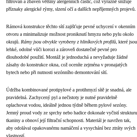
filtrován a zbaven většiny alergenních částic, což výrazně snižuje
příznaky alergické rýmy, slzení očí a dalších nepříjemných projevů.
Rámová konstrukce těchto sítí zajišťuje pevné uchycení v okenním
otvoru a minimalizuje možnost proniknutí hmyzu nebo pylu okolo
okrajů.
Rámy jsou obvykle vyrobeny z hliníkových profilů
, které jsou
lehké, odolné vůči korozi a zároveň dostatečně pevné pro
dlouhodobé použití. Montáž je jednoduchá a nevyžaduje žádné
zásahy do konstrukce okna, což oceníte zejména v pronajatých
bytech nebo při nutnosti sezónního demontování sítí.
Údržba kombinované protipylové a protihmyzí sítě je snadná, ale
pravidelná. Zachycený pyl a nečistoty je nutné pravidelně
oplachovat vodou, ideálně jednou týdně během pylové sezóny.
Jemný proud vody ze sprchy nebo hadice dokonale vyčistí struktur
tkaniny a obnoví její filtrační schopnosti. Materiál je navržen tak,
aby odolával opakovanému namáčení a vysychání bez ztráty svých
vlastností.