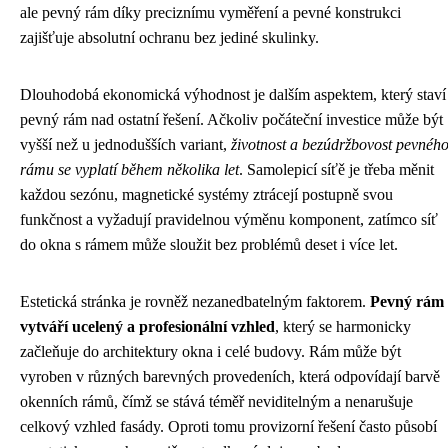
ale pevný rám díky preciznímu vyměření a pevné konstrukci
zajišťuje absolutní ochranu bez jediné skulinky.
Dlouhodobá ekonomická výhodnost je dalším aspektem, který staví
pevný rám nad ostatní řešení. Ačkoliv počáteční investice může být
vyšší než u jednodušších variant,
životnost a bezúdržbovost pevnéh
rámu se vyplatí během několika let
. Samolepicí síťě je třeba měnit
každou sezónu, magnetické systémy ztrácejí postupně svou
funkčnost a vyžadují pravidelnou výměnu komponent, zatímco síť
do okna s rámem může sloužit bez problémů deset i více let.
Estetická stránka je rovněž nezanedbatelným faktorem.
Pevný rám
vytváří ucelený a profesionální vzhled
, který se harmonicky
začleňuje do architektury okna i celé budovy. Rám může být
vyroben v různých barevných provedeních, která odpovídají barvě
okenních rámů, čímž se stává téměř neviditelným a nenarušuje
celkový vzhled fasády. Oproti tomu provizorní řešení často působí