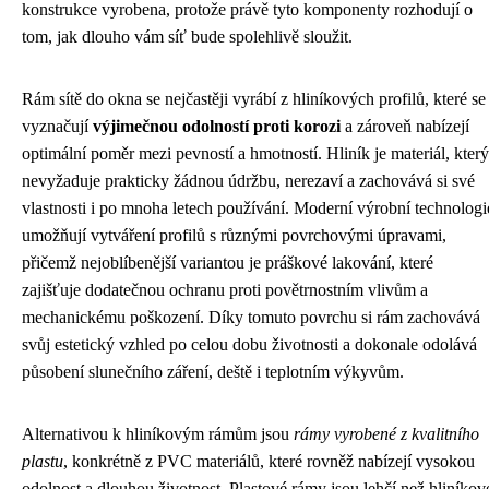
konstrukce vyrobena, protože právě tyto komponenty rozhodují o
tom, jak dlouho vám síť bude spolehlivě sloužit.
Rám sítě do okna se nejčastěji vyrábí z hliníkových profilů, které se
vyznačují
výjimečnou odolností proti korozi
a zároveň nabízejí
optimální poměr mezi pevností a hmotností. Hliník je materiál, který
nevyžaduje prakticky žádnou údržbu, nerezaví a zachovává si své
vlastnosti i po mnoha letech používání. Moderní výrobní technologi
umožňují vytváření profilů s různými povrchovými úpravami,
přičemž nejoblíbenější variantou je práškové lakování, které
zajišťuje dodatečnou ochranu proti povětrnostním vlivům a
mechanickému poškození. Díky tomuto povrchu si rám zachovává
svůj estetický vzhled po celou dobu životnosti a dokonale odolává
působení slunečního záření, deště i teplotním výkyvům.
Alternativou k hliníkovým rámům jsou
rámy vyrobené z kvalitního
plastu
, konkrétně z PVC materiálů, které rovněž nabízejí vysokou
odolnost a dlouhou životnost. Plastové rámy jsou lehčí než hliníkov