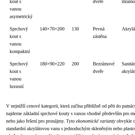
kout s
dveře
mramo
vanou
asymetrický
Sprchový
140×70×200
130
Pevná
Akrylá
kout s
zástěna
vanou
kompaktní
Sprchový
180×90×220
200
Bezrámové
Sanitár
kout s
dveře
akrylát
vanou
luxusní
V nejnižší cenové kategorii, která začína přibližně od pěti do patnáct
najdeme základní sprchové kouty s vanou vhodné především pro m
nebo jako řešení pro pronájmy. Tyto
ekonomické varianty
obvykle o
standardní akrylátovou vanu s jednoduchým skleněným nebo plast