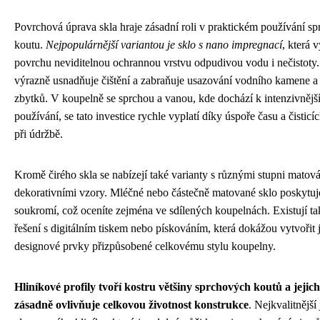
Povrchová úprava skla hraje zásadní roli v praktickém používání s
koutu.
Nejpopulárnější variantou je sklo s nano impregnací
, která v
povrchu neviditelnou ochrannou vrstvu odpudivou vodu i nečistoty.
výrazně usnadňuje čištění a zabraňuje usazování vodního kamene 
zbytků. V koupelně se sprchou a vanou, kde dochází k intenzivněj
používání, se tato investice rychle vyplatí díky úspoře času a čisticí
při údržbě.
Kromě čirého skla se nabízejí také varianty s různými stupni matov
dekorativními vzory. Mléčné nebo částečně matované sklo poskytuje
soukromí, což oceníte zejména ve sdílených koupelnách. Existují t
řešení s digitálním tiskem nebo pískováním, která dokážou vytvořit 
designové prvky přizpůsobené celkovému stylu koupelny.
Hliníkové profily tvoří kostru většiny sprchových koutů a jejich
zásadně ovlivňuje celkovou životnost konstrukce
. Nejkvalitnější 