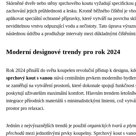
Skleněné dveře nebo stěny sprchového koutu vyžadují specifickou 
zachování jejich průhlednosti a lesku. Kromě běžného čištění je vh
aplikovat speciální ochranné přípravky, které vytváří na povrchu skl
neviditelnou vrstvu odpuzující vodu a nečistoty. Tato úprava výraz
následnou údržbu a prodlužuje intervaly mezi důkladnými čištěními
Moderní designové trendy pro rok 2024
Rok 2024 přináší do světa koupelen revoluční přístup k designu, kd
sprchový kout s vanou
stává centrálním prvkem moderního bydlen
se zaměřují na vytváření prostorů, které dokonale spojují funkčnost 
poskytují uživatelům maximální komfort. Hlavním trendem letošníh
integrace přírodních materiálů s minimalistickými liniemi, což vytv
prostor pro relaxaci.
Jedním z nejvýraznějších trendů je použití
organických tvarů a plyn
přechodů
mezi jednotlivými prvky koupelny. Sprchový kout s vanou