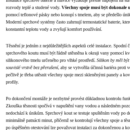
Instalace sprchové baterie a hlavice vyžaduje přesné napojení na stá
rozvody teplé a studené vody.
Všechny spoje musí být dokonale 
pomocí teflonové pásky nebo konopí s tmelem, aby se předešlo ún
Moderní sprchové systémy často zahrnují termostatické baterie, kter
konstantní teplotu vody a zvyšují komfort používání.
Těsnění je jedním z nejdůležitějších aspektů celé instalace. Spodní č
sprchového koutu musí být řádně utěsněna k okraji vany pomocí kva
silikonového tmelu určeného pro vlhké prostředí.
Silikon by měl být
souvislé vrstvě bez přerušení
, aby se vytvořila účinná bariéra proti 
pečlivě je třeba utěsnit všechny spoje mezi skleněnými panely a k
profily.
Po dokončení montáže je nezbytné provést důkladnou kontrolu funk
Zkouška těsnosti spočívá v napuštění vany vodou a následném pozo
nedochází k únikům. Sprchový kout se testuje spuštěním vody po 
minimálně patnácti minut, přičemž se kontrolují všechny spoje a těs
po úspěšném otestování lze považovat instalaci za dokončenou a ko