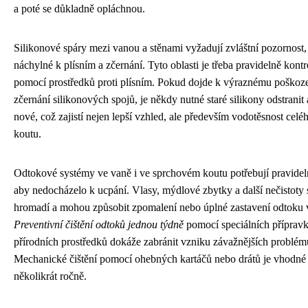
a poté se důkladně opláchnou.
Silikonové spáry mezi vanou a stěnami vyžadují zvláštní pozornost,
náchylné k plísním a zčernání. Tyto oblasti je třeba pravidelně kontro
pomocí prostředků proti plísním. Pokud dojde k výraznému poškoz
zčernání silikonových spojů, je někdy nutné staré silikony odstranit 
nové, což zajistí nejen lepší vzhled, ale především vodotěsnost cel
koutu.
Odtokové systémy ve vaně i ve sprchovém koutu potřebují pravide
aby nedocházelo k ucpání. Vlasy, mýdlové zbytky a další nečistoty 
hromadí a mohou způsobit zpomalení nebo úplné zastavení odtoku 
Preventivní čištění odtoků jednou týdně
pomocí speciálních příprav
přírodních prostředků dokáže zabránit vzniku závažnějších problém
Mechanické čištění pomocí ohebných kartáčů nebo drátů je vhodné
několikrát ročně.