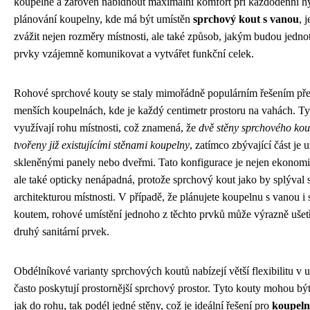
koupelně a zároveň nabídnout maximální komfort při každodenní hy
plánování koupelny, kde má být umístěn
sprchový kout s vanou
, 
zvážit nejen rozměry místnosti, ale také způsob, jakým budou jednot
prvky vzájemně komunikovat a vytvářet funkční celek.
Rohové sprchové kouty se staly mimořádně populárním řešením př
menších koupelnách, kde je každý centimetr prostoru na vahách. Ty
využívají rohu místnosti, což znamená, že
dvě stěny sprchového kou
tvořeny již existujícími stěnami koupelny
, zatímco zbývající část je 
skleněnými panely nebo dveřmi. Tato konfigurace je nejen ekonom
ale také opticky nenápadná, protože sprchový kout jako by splýval 
architekturou místnosti. V případě, že plánujete koupelnu s vanou 
koutem, rohové umístění jednoho z těchto prvků může výrazně ušetři
druhý sanitární prvek.
Obdélníkové varianty sprchových koutů nabízejí větší flexibilitu v u
často poskytují prostornější sprchový prostor. Tyto kouty mohou bý
jak do rohu, tak podél jedné stěny, což je ideální řešení pro
koupeln