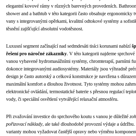
elegantní kovové rámy v různých barevných provedeních. Bathroo
shower and a bathtub v této kategorii často obsahuje ergonomicky 
vany s integrovanými opěrkami, kvalitní odtokové systémy a sofist
těsnění zajišťující absolutní vodotěsnost.
Luxusní segment začínající nad sedmdesáti tisíci korunami nabízí
š
řešení pro náročné zákazníky
. V této kategorii najdeme sprchové
vanou vybavené hydromasážními systémy, chromterapií, parními f
dokonce integrovanými audiosystémy. Materiály jsou výhradně prém
design je často autorský a celková konstrukce je navržena s důraze
maximální komfort a dlouhou životnost. Tyto systémy mohou zahrn
elektronické ovládání, termostatické baterie s přesnou regulací teplot
vody, či speciální osvětlení vytvářející relaxační atmosféru.
Při zvažování investice do sprchového koutu s vanou je důležité
zoh
pořizovací náklady
, ale také dlouhodobé provozní výdaje a údržbu.
varianty mohou vyžadovat častější opravy nebo výměnu komponent