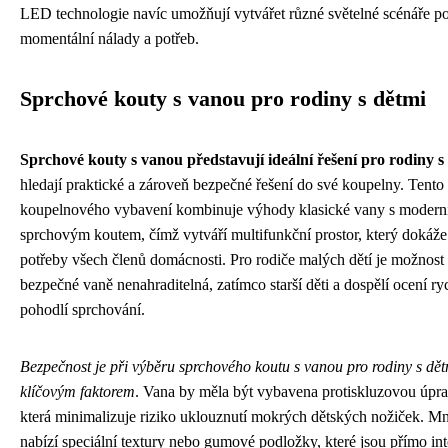
LED technologie navíc umožňují vytvářet různé světelné scénáře p
momentální nálady a potřeb.
Sprchové kouty s vanou pro rodiny s dětmi
Sprchové kouty s vanou představují ideální řešení pro rodiny s
hledají praktické a zároveň bezpečné řešení do své koupelny. Tento
koupelnového vybavení kombinuje výhody klasické vany s moder
sprchovým koutem, čímž vytváří multifunkční prostor, který dokáže
potřeby všech členů domácnosti. Pro rodiče malých dětí je možnost
bezpečné vaně nenahraditelná, zatímco starší děti a dospělí ocení ry
pohodlí sprchování.
Bezpečnost je při výběru sprchového koutu s vanou pro rodiny s dě
klíčovým faktorem
. Vana by měla být vybavena protiskluzovou úpr
která minimalizuje riziko uklouznutí mokrých dětských nožiček. 
nabízí speciální textury nebo gumové podložky, které jsou přímo i