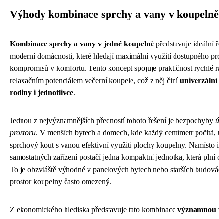
Výhody kombinace sprchy a vany v koupelně
Kombinace sprchy a vany v jedné koupelně
představuje ideální ř
moderní domácnosti, které hledají maximální využití dostupného pr
kompromisů v komfortu. Tento koncept spojuje praktičnost rychlé r
relaxačním potenciálem večerní koupele, což z něj činí
univerzální
rodiny i jednotlivce
.
Jednou z nejvýznamnějších předností tohoto řešení je bezpochyby
ú
prostoru
. V menších bytech a domech, kde každý centimetr počítá,
sprchový kout s vanou efektivní využití plochy koupelny. Namísto 
samostatných zařízení postačí jedna kompaktní jednotka, která plní 
To je obzvláště výhodné v panelových bytech nebo starších budovác
prostor koupelny často omezený.
Z ekonomického hlediska představuje tato kombinace
významnou f