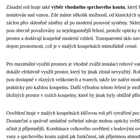
Zásadní roli hraje také
výběr vhodného sprchového koutu
, který
instalován nad vanou. Zde máme několik možností, od klasických 
záclon přes skleněné zástěny až po moderní posuvné systémy. Skle
jsou obecně považovány za nejelegantnější řešení, protože opticky
prostor a dodávají koupelně moderní vzhled. Transparentní sklo nav
dojem prostornosti, což je v malých koupelnách mimořádně cenné.
Pro maximální využití prostoru je vhodné zvážit instalaci rohové van
dokáže efektivně využít prostor, který by jinak zůstal nevyužitý. R
jsou dostupné v různých velikostech a tvarech, takže lze nalézt mo
prakticky pro každou koupelnu. Další výhodou tohoto řešení je mož
úložných prostor v rozích koupelny, které by jinak byly obtížně přís
Osvětlení hraje v malých koupelnách
klíčovou roli při vytváření poc
Dostatečné a správně umístěné světelné zdroje mohou opticky zvětši
učinit ji příjemnější. Kombinace celkového osvětlení s bodovými svě
vany a sprchového koutu zajistí jak funkčnost, tak příjemnou atmos