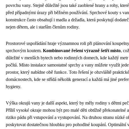
povrchu vany. Stejně důležité jsou také zaoblené hrany a rohy, které
před případnými úrazy při běžném používání. Sprchové kouty s va
konstrukce často obsahují i madla a držadla, která poskytují dodat
nejen dětem, ale i starším členům rodiny.
Prostorové uspořádání hraje významnou roli při plánování koupelny
sprchovým koutem.
Kombinované řešení výrazně šetří místo
, což
důležité v menších bytech nebo rodinných domech, kde každý metr 
počítá. Místo instalace samostatné sprchy a vany můžete využít je
prostor, který nabídne obě funkce. Toto řešení je obzvláště praktick
domácnostech, kde se střídá několik generací a každá má jiné prefe
hygieny.
Výška okrajů vany je další aspekt, který by měly rodiny s dětmi pečl
Příliš vysoké okraje mohou být pro malé děti obtížně překonatelné a
riziko pádu při vstupování a vystupování. Na druhou stranu nízké o
poskytovat dostatečnou hloubku pro pohodlné koupání. Optimální 