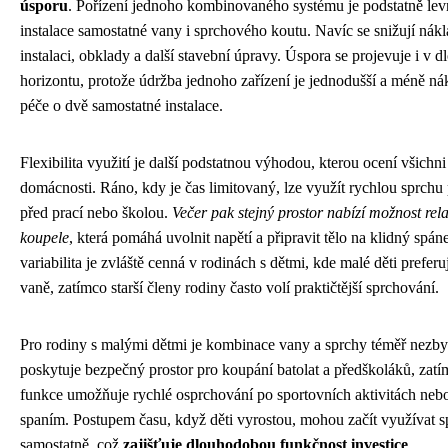
úsporu
. Pořízení jednoho kombinovaného systému je podstatně lev
instalace samostatné vany i sprchového koutu. Navíc se snižují nák
instalaci, obklady a další stavební úpravy. Úspora se projevuje i v
horizontu, protože údržba jednoho zařízení je jednodušší a méně ná
péče o dvě samostatné instalace.
Flexibilita využití je další podstatnou výhodou, kterou ocení všichn
domácnosti. Ráno, kdy je čas limitovaný, lze využít rychlou sprchu
před prací nebo školou.
Večer pak stejný prostor nabízí možnost rel
koupele
, která pomáhá uvolnit napětí a připravit tělo na klidný spán
variabilita je zvláště cenná v rodinách s dětmi, kde malé děti prefer
vaně, zatímco starší členy rodiny často volí praktičtější sprchování.
Pro rodiny s malými dětmi je kombinace vany a sprchy téměř nezby
poskytuje bezpečný prostor pro koupání batolat a předškoláků, zat
funkce umožňuje rychlé osprchování po sportovních aktivitách neb
spaním. Postupem času, když děti vyrostou, mohou začít využívat 
samostatně, což
zajišťuje dlouhodobou funkčnost investice
.