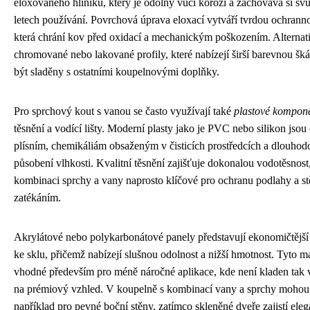
eloxovaného hliníku, který je odolný vůči korozi a zachovává si svů
letech používání. Povrchová úprava eloxací vytváří tvrdou ochranno
která chrání kov před oxidací a mechanickým poškozením. Alternat
chromované nebo lakované profily, které nabízejí širší barevnou šk
být sladěny s ostatními koupelnovými doplňky.
Pro sprchový kout s vanou se často využívají také
plastové kompon
těsnění a vodící lišty. Moderní plasty jako je PVC nebo silikon jsou
plísním, chemikáliám obsaženým v čisticích prostředcích a dlouho
působení vlhkosti. Kvalitní těsnění zajišťuje dokonalou vodotěsnost,
kombinaci sprchy a vany naprosto klíčové pro ochranu podlahy a st
zatékáním.
Akrylátové nebo polykarbonátové panely představují ekonomičtější 
ke sklu, přičemž nabízejí slušnou odolnost a nižší hmotnost. Tyto ma
vhodné především pro méně náročné aplikace, kde není kladen tak 
na prémiový vzhled. V koupelně s kombinací vany a sprchy mohou 
například pro pevné boční stěny, zatímco skleněné dveře zajistí ele