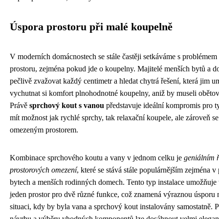
Úspora prostoru při malé koupelně
V moderních domácnostech se stále častěji setkáváme s problémem
prostoru, zejména pokud jde o koupelny. Majitelé menších bytů a 
pečlivě zvažovat každý centimetr a hledat chytrá řešení, která jim 
vychutnat si komfort plnohodnotné koupelny, aniž by museli obětov
Právě
sprchový kout s vanou
představuje ideální kompromis pro ty, 
mít možnost jak rychlé sprchy, tak relaxační koupele, ale zároveň se
omezeným prostorem.
Kombinace sprchového koutu a vany v jednom celku je
geniálním 
prostorových omezení
, které se stává stále populárnějším zejména 
bytech a menších rodinných domech. Tento typ instalace umožňuje 
jeden prostor pro dvě různé funkce, což znamená výraznou úsporu m
situaci, kdy by byla vana a sprchový kout instalovány samostatně. 
návrhu a výběru vhodných komponentů lze dosáhnout velmi elegan