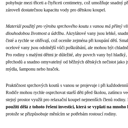
pohybuje mezi třiceti a čtyřiceti centimetry, což umožňuje snadný př
zároveň dostatečnou kapacitu vody pro dětskou koupel.
Materiál použitý pro výrobu sprchového koutu s vanou má přímý vli
dlouhodobou životnost a údržbu
. Akrylátové vany jsou lehké, snadn
čisté a rychle se ohřívají, což oceníte zejména při koupání dětí. Sma
ocelové vany jsou odolnější vůči poškrábání, ale mohou být chladně
Pro rodiny s malými dětmi je důležité, aby povrch vany byl hladký,
přechodů a snadno omyvatelný od běžných dětských nečistot jako j
mýdla, šamponu nebo hraček.
Praktičnost sprchových koutů s vanou se projevuje i při každodenn
Rodiče mohou rychle osprchovat starší děti před školou, zatímco v
stejný prostor využít pro relaxační koupel nejmenších členů rodiny.
použití dělá z tohoto řešení investici, která se vyplatí na mnoho
protože se přizpůsobuje měnícím se potřebám rostoucí rodiny.