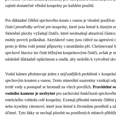
zajistit dostatečné větrání koupelny po každém použití.
Pro důkladné čištění sprchového koutu s vanou je vhodné používat
čisticí prostředky určené pro koupelny
, které jsou šetrné k různým m
Skleněné plochy vyžadují čističe, které neobsahují abrazivní částice,
mohly povrch poškrábat. Akrylátové vany jsou citlivé na agresivní 
proto je třeba volit jemné přípravky s neutrálním pH. Chrómované b
sprchové hlavice lze čistit běžnými koupelnovými čističi, avšak je n
následně důkladně opláchnout a osušit, aby nedošlo k vytvoření skv
Vodní kámen představuje jeden z nejčastějších problémů v koupeln
sprchovým koutem a vanou. Tento minerální usazeniny vznikají o
tvrdé vody a postupně se hromadí na všech površích.
Pravidelné o
vodního kamene je nezbytné
pro zachování funkčnosti sprchového
estetického vzhledu celé koupelny. Existují přírodní metody čištění
nebo kyseliny citronové, které jsou šetrné k životnímu prostředí a z
účinné. Tyto látky se nechají působit na postižených místech přibližn