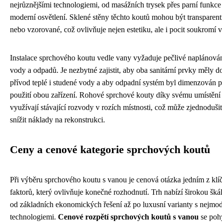
nejrůznějšími technologiemi, od masážních trysek přes parní funkce
moderní osvětlení. Sklené stěny těchto koutů mohou být transparent
nebo vzorované, což ovlivňuje nejen estetiku, ale i pocit soukromí 
Instalace sprchového koutu vedle vany vyžaduje pečlivé naplánová
vody a odpadů. Je nezbytné zajistit, aby oba sanitární prvky měly d
přívod teplé i studené vody a aby odpadní systém byl dimenzován 
použití obou zařízení. Rohové sprchové kouty díky svému umístění
využívají stávající rozvody v rozích místnosti, což může zjednodušit 
snížit náklady na rekonstrukci.
Ceny a cenové kategorie sprchových koutů
Při výběru sprchového koutu s vanou je cenová otázka jedním z kl
faktorů, který ovlivňuje konečné rozhodnutí. Trh nabízí širokou šká
od základních ekonomických řešení až po luxusní varianty s nejmod
technologiemi.
Cenové rozpětí sprchových koutů s vanou
se poh