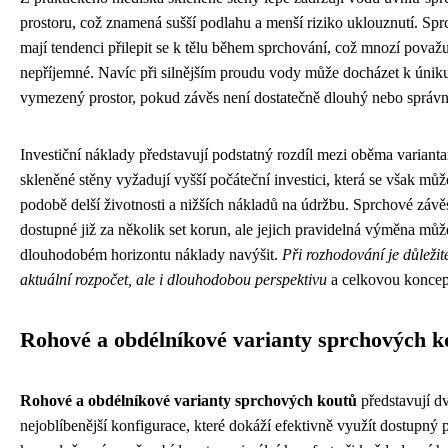
prostoru, což znamená sušší podlahu a menší riziko uklouznutí. Sp
mají tendenci přilepit se k tělu během sprchování, což mnozí považu
nepříjemné. Navíc při silnějším proudu vody může docházet k úni
vymezený prostor, pokud závěs není dostatečně dlouhý nebo správn
Investiční náklady představují podstatný rozdíl mezi oběma varianta
skleněné stěny vyžadují vyšší počáteční investici, která se však může
podobě delší životnosti a nižších nákladů na údržbu. Sprchové závě
dostupné již za několik set korun, ale jejich pravidelná výměna můž
dlouhodobém horizontu náklady navýšit.
Při rozhodování je důležit
aktuální rozpočet, ale i dlouhodobou perspektivu
a celkovou koncep
Rohové a obdélníkové varianty sprchových k
Rohové a obdélníkové varianty sprchových koutů
představují d
nejoblíbenější konfigurace, které dokáží efektivně využít dostupný p