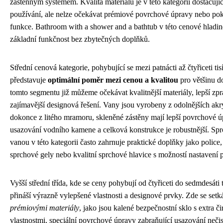
zástěnným systémem. Kvalita materiálů je v této kategorii dostačují
používání, ale nelze očekávat prémiové povrchové úpravy nebo pok
funkce. Bathroom with a shower and a bathtub v této cenové hladin
základní funkčnost bez zbytečných doplňků.
Střední cenová kategorie, pohybující se mezi patnácti až čtyřiceti ti
představuje
optimální poměr mezi cenou a kvalitou
pro většinu d
tomto segmentu již můžeme očekávat kvalitnější materiály, lepší zp
zajímavější designová řešení. Vany jsou vyrobeny z odolnějších akr
dokonce z litého mramoru, skleněné zástěny mají lepší povrchové ú
usazování vodního kamene a celková konstrukce je robustnější. Spr
vanou v této kategorii často zahrnuje praktické doplňky jako police
sprchové gely nebo kvalitní sprchové hlavice s možností nastavení
Vyšší střední třída, kde se ceny pohybují od čtyřiceti do sedmdesáti t
přináší výrazně vylepšené vlastnosti a designové prvky. Zde se set
prémiovými materiály
, jako jsou kalené bezpečnostní sklo s extra č
vlastnostmi, speciální povrchové úpravy zabraňující usazování nečis