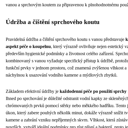
vanou a sprchovým koutem za připravenou k plnohodnotnému použ
Údržba a čištění sprchového koutu
Pravidelná údržba a čištění sprchového koutu s vanou představuje
k
aspekt péče o koupelnu
, který výrazně ovlivňuje nejen estetický v
především hygienické podmínky a životnost celého zařízení. Sprch
kombinovaný s vanou vyžaduje specifický přístup k údržbě, protože
funkční prvky v jednom prostoru, což znamená zvýšenou vlhkost a 
náchylnou k usazování vodního kamene a mýdlových zbytků.
Základem efektivní údržby je
každodenní péče po použití sprchy
Ihned po sprchování je důležité odstranit vodní kapky ze skleněných
chrómovaných prvků pomocí stěrky nebo měkkého hadříku. Tento
úkon, který zabere pouhých několik minut, dokáže výrazně snížit t
kamene a zabrání vzniku nepříjemných skvrn. Vlhkost, která zůstáv
površích, vytváří ideální podmínky pro růst plísní a bakterií, proto j