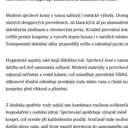
Moderní sprchové kouty s vanou nabízejí i estetické výhody. Dostu
různých designových provedeních, od klasických až po ultamoderní
skleněnými zástěnami a chromovými prvky. Kvalitní provedení dok
zvětšit prostor koupelny a vytvořit dojem luxusu i v menších místno
Transparentní skleněné stěny propouštějí světlo a zabraňují pocitu st
Hygienické aspekty také hrají důležitou roli. Sprchový kout s vanou
údržbu než dvě samostatná zařízení. Moderní materiály a povrchov
odpuzují nečistoty a vodní kámen, což usnadňuje pravidelné čištění.
silikonové těsnění zabraňuje pronikání vody mimo vanu a chrání ko
koupelny před vlhkostí a plísněmi.
Z hlediska spotřeby vody nabízí tato kombinace možnost
uvědoměl
hospodaření s vodními zdroji
. Sprchování spotřebuje výrazně méně
koupel, což oceníte při každodenním použití. Současně máte možnos
dopřát plnou vanu, aniž byste museli investovat do samostatného zař