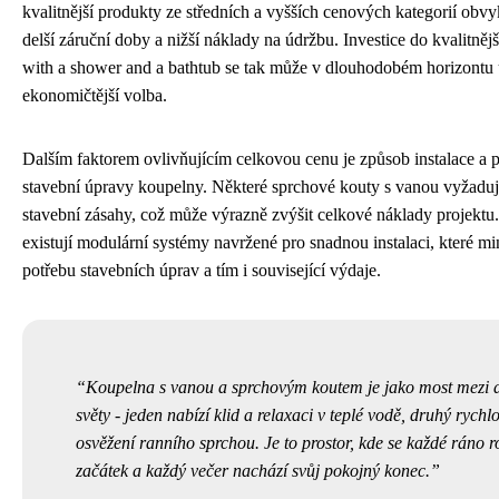
kvalitnější produkty ze středních a vyšších cenových kategorií obvy
delší záruční doby a nižší náklady na údržbu. Investice do kvalitně
with a shower and a bathtub se tak může v dlouhodobém horizontu 
ekonomičtější volba.
Dalším faktorem ovlivňujícím celkovou cenu je způsob instalace a 
stavební úpravy koupelny. Některé sprchové kouty s vanou vyžadují
stavební zásahy, což může výrazně zvýšit celkové náklady projekt
existují modulární systémy navržené pro snadnou instalaci, které mi
potřebu stavebních úprav a tím i související výdaje.
Koupelna s vanou a sprchovým koutem je jako most mezi
světy - jeden nabízí klid a relaxaci v teplé vodě, druhý rychlo
osvěžení ranního sprchou. Je to prostor, kde se každé ráno r
začátek a každý večer nachází svůj pokojný konec.