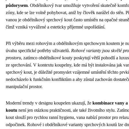
půdorysem
. Obdélníkový tvar umožňuje vytvoření skutečně komfo
zóny, kde se lze volně pohybovat, aniž by člověk narážel do stěn. P
vanou je obdélníkový sprchový kout často umístěn na opačné straně
čímž vzniká vyvážené a esteticky příjemné uspořádání.
Při výběru mezi rohovým a obdélníkovým sprchowym koutem je nut
úvahu specifické potřeby uživatelů.
Rohové varianty jsou skvělé pro
prostoru
, zatímco obdélníkové kouty poskytují větší pohodlí a luxus
ze sprchování. V kontextu koupelny, kde má být instalována jak van
sprchový kout, je důležité promyslet vzájemné umístění těchto prvk
nedocházelo k funkčním konfliktům a aby zůstal zachován dostateč
manipulační prostor.
Moderní trendy v designu koupelen ukazují, že
kombinace vany a
koutu
není jen otázkou praktičnosti, ale také životního stylu. Zatí
kout slouží pro rychlou ranní hygienu, vana nabízí prostor pro relax
odpočinek. Rohové i obdélníkové varianty sprchových koutů lze dn