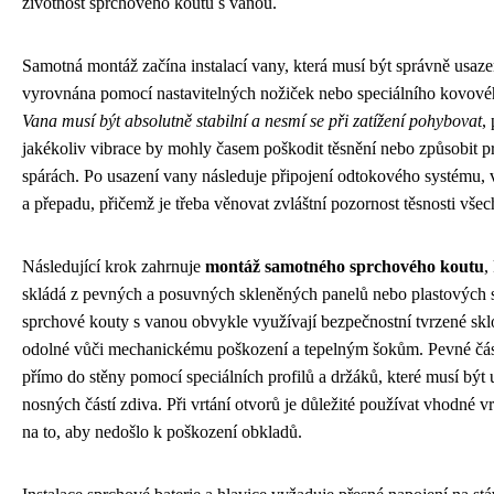
životnost sprchového koutu s vanou.
Samotná montáž začína instalací vany, která musí být správně usaze
vyrovnána pomocí nastavitelných nožiček nebo speciálního kovové
Vana musí být absolutně stabilní a nesmí se při zatížení pohybovat
,
jakékoliv vibrace by mohly časem poškodit těsnění nebo způsobit p
spárách. Po usazení vany následuje připojení odtokového systému, 
a přepadu, přičemž je třeba věnovat zvláštní pozornost těsnosti všec
Následující krok zahrnuje
montáž samotného sprchového koutu
,
skládá z pevných a posuvných skleněných panelů nebo plastových 
sprchové kouty s vanou obvykle využívají bezpečnostní tvrzené sklo
odolné vůči mechanickému poškození a tepelným šokům. Pevné část
přímo do stěny pomocí speciálních profilů a držáků, které musí bý
nosných částí zdiva. Při vrtání otvorů je důležité používat vhodné v
na to, aby nedošlo k poškození obkladů.