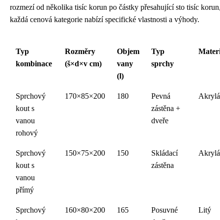
rozmezí od několika tisíc korun po částky přesahující sto tisíc koru
každá cenová kategorie nabízí specifické vlastnosti a výhody.
Typ
Rozměry
Objem
Typ
Materi
kombinace
(š×d×v cm)
vany
sprchy
(l)
Sprchový
170×85×200
180
Pevná
Akrylá
kout s
zástěna +
vanou
dveře
rohový
Sprchový
150×75×200
150
Skládací
Akrylá
kout s
zástěna
vanou
přímý
Sprchový
160×80×200
165
Posuvné
Litý