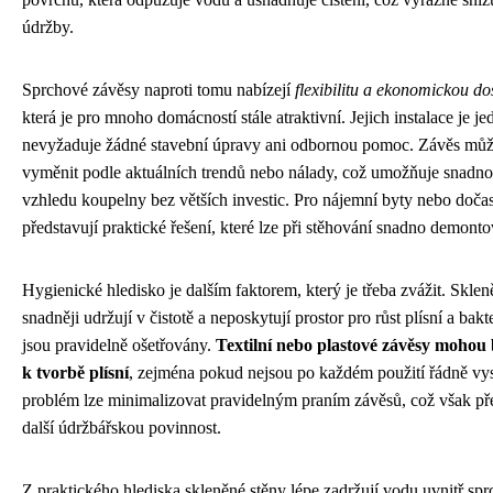
údržby.
Sprchové závěsy naproti tomu nabízejí
flexibilitu a ekonomickou do
která je pro mnoho domácností stále atraktivní. Jejich instalace je j
nevyžaduje žádné stavební úpravy ani odbornou pomoc. Závěs můž
vyměnit podle aktuálních trendů nebo nálady, což umožňuje snadn
vzhledu koupelny bez větších investic. Pro nájemní byty nebo doča
představují praktické řešení, které lze při stěhování snadno demonto
Hygienické hledisko je dalším faktorem, který je třeba zvážit. Sklen
snadněji udržují v čistotě a neposkytují prostor pro růst plísní a bakt
jsou pravidelně ošetřovány.
Textilní nebo plastové závěsy mohou
k tvorbě plísní
, zejména pokud nejsou po každém použití řádně vy
problém lze minimalizovat pravidelným praním závěsů, což však př
další údržbářskou povinnost.
Z praktického hlediska skleněné stěny lépe zadržují vodu uvnitř sp