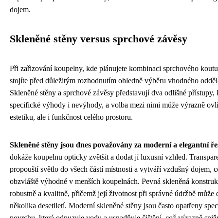
dojem.
Skleněné stěny versus sprchové závěsy
Při zařizování koupelny, kde plánujete kombinaci sprchového koutu
stojíte před důležitým rozhodnutím ohledně výběru vhodného odděle
Skleněné stěny a sprchové závěsy představují dva odlišné přístupy, 
specifické výhody i nevýhody, a volba mezi nimi může výrazně ovli
estetiku, ale i funkčnost celého prostoru.
Skleněné stěny jsou dnes považovány za moderní a elegantní ře
dokáže koupelnu opticky zvětšit a dodat jí luxusní vzhled. Transpar
propouští světlo do všech částí místnosti a vytváří vzdušný dojem, c
obzvláště výhodné v menších koupelnách. Pevná skleněná konstruk
robustně a kvalitně, přičemž její životnost při správné údržbě může
několika desetiletí. Moderní skleněné stěny jsou často opatřeny spe
povrchu, která odpuzuje vodu a usnadňuje čištění, což výrazně sniž