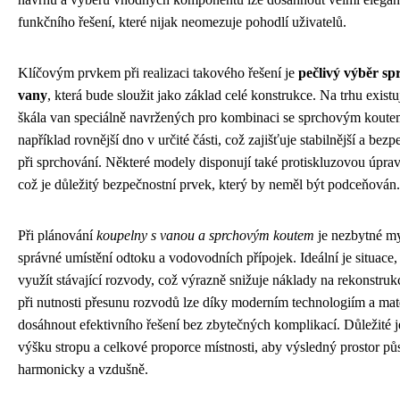
funkčního řešení, které nijak neomezuje pohodlí uživatelů.
Klíčovým prvkem při realizaci takového řešení je
pečlivý výběr s
vany
, která bude sloužit jako základ celé konstrukce. Na trhu existu
škála van speciálně navržených pro kombinaci se sprchovým koutem
například rovnější dno v určité části, což zajišťuje stabilnější a bezpe
při sprchování. Některé modely disponují také protiskluzovou úpra
což je důležitý bezpečnostní prvek, který by neměl být podceňován.
Při plánování
koupelny s vanou a sprchovým koutem
je nezbytné my
správné umístění odtoku a vodovodních přípojek. Ideální je situace,
využít stávající rozvody, což výrazně snižuje náklady na rekonstruk
při nutnosti přesunu rozvodů lze díky moderním technologiím a mat
dosáhnout efektivního řešení bez zbytečných komplikací. Důležité je
výšku stropu a celkové proporce místnosti, aby výsledný prostor pů
harmonicky a vzdušně.