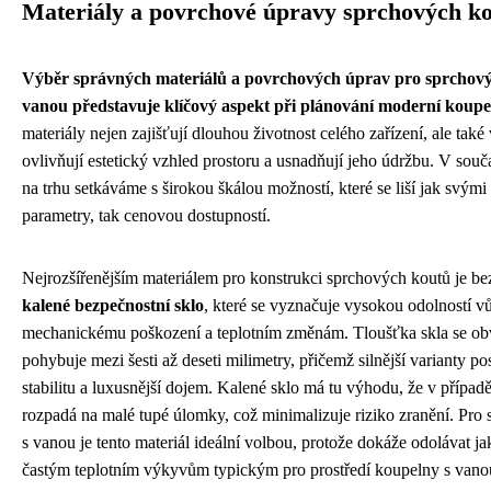
Materiály a povrchové úpravy sprchových k
Výběr správných materiálů a povrchových úprav pro sprchový
vanou představuje klíčový aspekt při plánování moderní koupe
materiály nejen zajišťují dlouhou životnost celého zařízení, ale také
ovlivňují estetický vzhled prostoru a usnadňují jeho údržbu. V sou
na trhu setkáváme s širokou škálou možností, které se liší jak svým
parametry, tak cenovou dostupností.
Nejrozšířenějším materiálem pro konstrukci sprchových koutů je b
kalené bezpečnostní sklo
, které se vyznačuje vysokou odolností v
mechanickému poškození a teplotním změnám. Tloušťka skla se ob
pohybuje mezi šesti až deseti milimetry, přičemž silnější varianty pos
stabilitu a luxusnější dojem. Kalené sklo má tu výhodu, že v případě 
rozpadá na malé tupé úlomky, což minimalizuje riziko zranění. Pro
s vanou je tento materiál ideální volbou, protože dokáže odolávat jak
častým teplotním výkyvům typickým pro prostředí koupelny s vanou