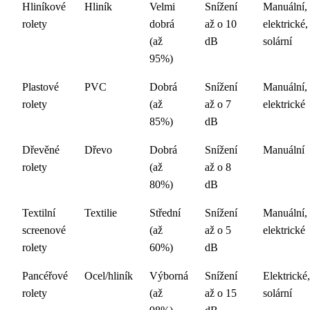
Hliníkové
Hliník
Velmi
Snížení
Manuální,
rolety
dobrá
až o 10
elektrické,
(až
dB
solární
95%)
Plastové
PVC
Dobrá
Snížení
Manuální,
rolety
(až
až o 7
elektrické
85%)
dB
Dřevěné
Dřevo
Dobrá
Snížení
Manuální
rolety
(až
až o 8
80%)
dB
Textilní
Textilie
Střední
Snížení
Manuální,
screenové
(až
až o 5
elektrické
rolety
60%)
dB
Pancéřové
Ocel/hliník
Výborná
Snížení
Elektrické,
rolety
(až
až o 15
solární