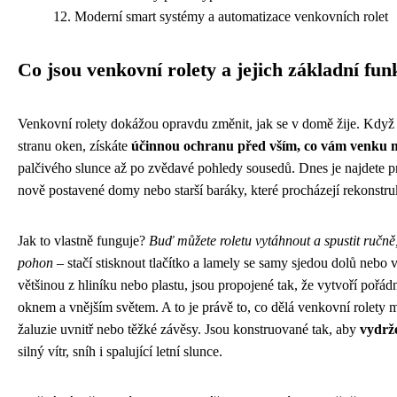
Moderní smart systémy a automatizace venkovních rolet
Co jsou venkovní rolety a jejich základní fun
Venkovní rolety dokážou opravdu změnit, jak se v domě žije. Když si
stranu oken, získáte
účinnou ochranu před vším, co vám venku m
palčivého slunce až po zvědavé pohledy sousedů. Dnes je najdete pr
nově postavené domy nebo starší baráky, které procházejí rekonstru
Jak to vlastně funguje?
Buď můžete roletu vytáhnout a spustit ručně, 
pohon
– stačí stisknout tlačítko a lamely se samy sjedou dolů nebo
většinou z hliníku nebo plastu, jsou propojené tak, že vytvoří pořá
oknem a vnějším světem. A to je právě to, co dělá venkovní rolety
žaluzie uvnitř nebo těžké závěsy. Jsou konstruované tak, aby
vydrž
silný vítr, sníh i spalující letní slunce.