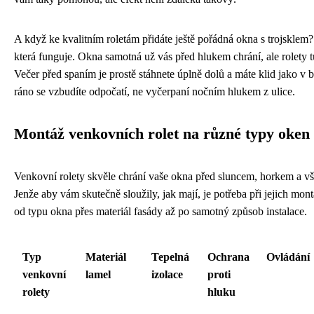
A když ke kvalitním roletám přidáte ještě pořádná okna s trojsklem
která funguje. Okna samotná už vás před hlukem chrání, ale rolety t
Večer před spaním je prostě stáhnete úplně dolů a máte klid jako v 
ráno se vzbudíte odpočatí, ne vyčerpaní nočním hlukem z ulice.
Montáž venkovních rolet na různé typy oken
Venkovní rolety skvěle chrání vaše okna před sluncem, horkem a vš
Jenže aby vám skutečně sloužily, jak mají, je potřeba při jejich mon
od typu okna přes materiál fasády až po samotný způsob instalace.
Typ
Materiál
Tepelná
Ochrana
Ovládání
venkovní
lamel
izolace
proti
rolety
hluku