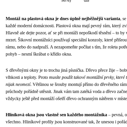
98%)
dB
Montáž na plastová okna je dnes úplně nejběžnější varianta
, se
každé moderní domácnosti. Plastová okna mají pevný rám, který zv
Hlavně ale dejte pozor, ať se při montáži nepoškodí těsnění – to by
mrzet. Šikovní montážníci používají speciální konzoly, které přišro
rámu, nebo do nadpraží. A nezapomeňte počítat s tím, že roleta potř
pohyb – nesmí škrábat o křídlo okna.
S dřevěnými okny je to trochu jiná písnička. Dřevo přece žije – bob
vlhkosti a teploty. Proto
musíte použít takové montážní prvky, které 
nijak neomezí
. Většinou se šrouby montují přímo do dřevěného rámu
průchody pořádně utěsnit. Jinak vám tam zatéká voda a dřevo začne t
vždycky ještě před montáží ošetří dřevo ochranným nátěrem v míst
Hliníková okna jsou vlastně sen každého montážníka
– pevná, o
všechno. Hliníkové profily jsou konstruované tak, že unesou i pořád