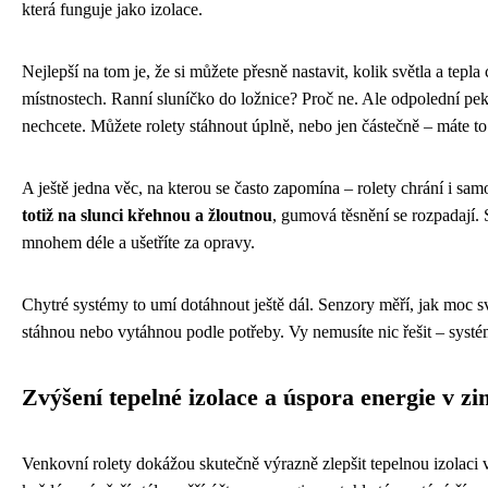
která funguje jako izolace.
Nejlepší na tom je, že si můžete přesně nastavit, kolik světla a tepla
místnostech. Ranní sluníčko do ložnice? Proč ne. Ale odpolední pekl
nechcete. Můžete rolety stáhnout úplně, nebo jen částečně – máte t
A ještě jedna věc, na kterou se často zapomína – rolety chrání i sa
totiž na slunci křehnou a žloutnou
, gumová těsnění se rozpadají.
mnohem déle a ušetříte za opravy.
Chytré systémy to umí dotáhnout ještě dál. Senzory měří, jak moc sv
stáhnou nebo vytáhnou podle potřeby. Vy nemusíte nic řešit – systé
Zvýšení tepelné izolace a úspora energie v zi
Venkovní rolety dokážou skutečně výrazně zlepšit tepelnou izolac