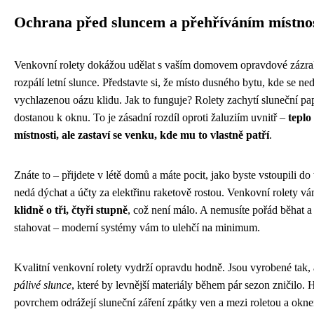
Ochrana před sluncem a přehříváním místnost
Venkovní rolety dokážou udělat s vaším domovem opravdové zázrak
rozpálí letní slunce. Představte si, že místo dusného bytu, kde se n
vychlazenou oázu klidu. Jak to funguje? Rolety zachytí sluneční pap
dostanou k oknu. To je zásadní rozdíl oproti žaluziím uvnitř –
teplo
místnosti, ale zastaví se venku, kde mu to vlastně patří
.
Znáte to – přijdete v létě domů a máte pocit, jako byste vstoupili do
nedá dýchat a účty za elektřinu raketově rostou. Venkovní rolety v
klidně o tři, čtyři stupně
, což není málo. A nemusíte pořád běhat a
stahovat – moderní systémy vám to ulehčí na minimum.
Kvalitní venkovní rolety vydrží opravdu hodně. Jsou vyrobené tak,
pálivé slunce
, které by levnější materiály během pár sezon zničilo.
povrchem odrážejí sluneční záření zpátky ven a mezi roletou a ok