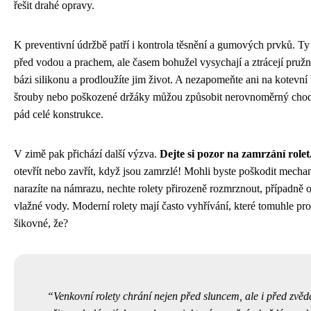
řešit drahé opravy.
K preventivní údržbě patří i kontrola těsnění a gumových prvků. Ty
před vodou a prachem, ale časem bohužel vysychají a ztrácejí pružno
bázi silikonu a prodloužíte jim život. A nezapomeňte ani na kotevn
šrouby nebo poškozené držáky můžou způsobit nerovnoměrný chod,
pád celé konstrukce.
V zimě pak přichází další výzva.
Dejte si pozor na zamrzání rolet
otevřít nebo zavřít, když jsou zamrzlé! Mohli byste poškodit mech
narazíte na námrazu, nechte rolety přirozeně rozmrznout, případně 
vlažné vody. Moderní rolety mají často vyhřívání, které tomuhle pr
šikovné, že?
Venkovní rolety chrání nejen před sluncem, ale i před zvě