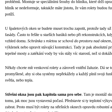
problémů. Montuje se speciálními šrouby do hliníku, které drží opra
hliník se nedeformuje, taktakže máte jistotu, že vám rolety budou 
potíží.
U špaletových oken se budete muset trochu zapotit, protože tady už
fasády. Často to řešíte u starších baráků nebo při rekonstrukcích, 
vzhled domu.
Schránka s roletou se schová do prostoru nad oknem
výklenek nebo upravit stávající konstrukci. Tady je pak absolutní pri
tepelné mosty a zatékání vody by vás stály víc starostí, než si dokáže
Někdy chcete mít venkovní rolety a zároveň vnitřní žaluzie. Dá se to
promyšlené, aby si oba systémy nepřekážely a každý plnil svoji funk
světla, nebo tepla.
Střešní okna jsou pak kapitola sama pro sebe
. Tam je montáž sk
tomu, jak moc jsou vystavená počasí. Představte si ty teplotní výkyvy
zabrat. Proto musí být rolety na střešních oknech opravdu robustní