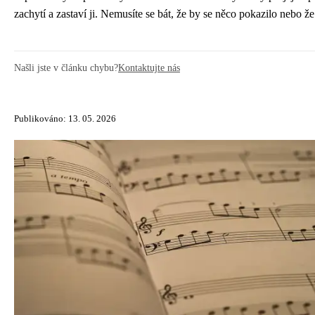
zachytí a zastaví ji. Nemusíte se bát, že by se něco pokazilo nebo že
Našli jste v článku chybu?
Kontaktujte nás
Publikováno: 13. 05. 2026