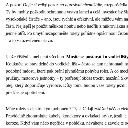
A pozor!
Dejte si velký pozor na agresivní chemikálie
, rozpouštědla
Ty by mohly poškodit ochrannou vrstvu lamel a celá investice by š
vysokotlaké čističe – ano, jsou rychlé a efektivní, ale můžou vám n
části. Nejlepší je použít měkkou houbu nebo hadřík z mikrovlákna 
jemně otřít. Po umytí nezapomeňte rolety pořádně opláchnout čisto
– a to v rozevřeném stavu.
Jenže čištění lamel není všechno.
Musíte se postarat i o vodicí liš
Koukněte se pravidelně do vodicích lišt – často se tam nahromadí neč
podobné radosti, které pak brání plynulému pohybu rolet. A co mec
pružiny, motorové jednotky – ty potřebují občas trochu mazání. Skv
olej, který doporučuje výrobce. Díky tomu budou vaše rolety jezdit ti
předčasné opotřebení.
Máte rolety s elektrickým pohonem? Ty si žádají
zvláštní péči o ele
Pravidelně zkontrolujte kabely, konektory a ovládací prvky, jestli j
koroze. Když vám něco nepřijde v pořádku, neváhejte a zavolejte o