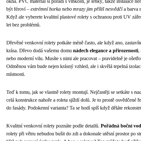
okna. PVC materiál si poradí s vlhkostí, je lehký, takže instalace 
být féroví –
extrémní horka nebo mrazy jim příliš nesvědčí
a barva 
Když ale vyberete kvalitní plastové rolety s ochranou proti UV zá
let bez problémů.
Dřevěné venkovní rolety potkáte méně často, ale když ano, zastavíte
krása. Dřevo dodá vašemu domu
nádech elegance a přirozenosti
,
nebo moderní vilu. Musíte s nimi ale pracovat – pravidelně je ošetřo
Odměnou vám bude nejen krásný vzhled, ale i skvělá tepelná izolac
místnosti.
Teď k tomu, jak se vlastně rolety montují. Nejčastěji se setkáte s
na
celá konstrukce nahoře a roleta sjíždí dolů. Je to prostě osvědčené ř
do fasády. Podokenní varianta? Ta se hodí spíš když děláte rekonstru
Kvalitní venkovní rolety poznáte podle detailů.
Pořádná boční vod
rolety při větru nebudou bušit do zdi a dokonale utěsní prostor po s