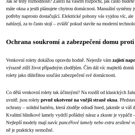
Jak se tedy rozhodnout? Záleží na vašem rozpočtu, jak často budete 
máte okna a jestli plánujete chytrou domácnost. Manuální systémy js
potřeby naprosto dostačující. Elektrické pohony vás vyjdou víc, ale
nabízejí, za to často stojí – zvlášť pokud stavíte na moderní technol
Ochrana soukromí a zabezpečení domu proti
Venkovní rolety dokážou opravdu hodně. Nejenže vám
zajistí nap
výrazně ztíží život případným zlodějům. Čím dál víc majitelů domů
rolety jako důležitou součást zabezpečení své domácnosti.
Co dělá venkovní rolety tak účinnými? Na rozdíl od klasických žaluz
uvnitř, jsou rolety
pevně ukotvené na vnější straně okna
. Představ
ochrany – solidní bariéru, která zloděje odradí hned, jakmile si vá
Kvalitní hliníkové lamely vydrží pořádný náraz a zkuste je vypáčit 
Nejlepší modely mají navíc
pancéřové lamely nebo extra zesílené vod
ně je prakticky nemožné.