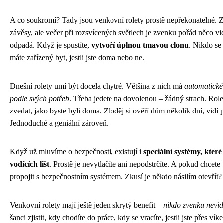
A co soukromí? Tady jsou venkovní rolety prostě nepřekonatelné. Z
závěsy, ale večer při rozsvícených světlech je zvenku pořád něco vidě
odpadá. Když je spustíte,
vytvoří úplnou tmavou clonu
. Nikdo se
máte zařízený byt, jestli jste doma nebo ne.
Dnešní rolety umí být docela chytré. Většina z nich má
automatické 
podle svých potřeb
. Třeba jedete na dovolenou – žádný strach. Rol
zvedat, jako byste byli doma. Zloděj si ověří dům několik dní, vidí p
Jednoduché a geniální zároveň.
Když už mluvíme o bezpečnosti, existují i
speciální systémy, které
vodících lišt
. Prostě je nevytlačíte ani nepodstrčíte. A pokud chcete jí
propojit s bezpečnostním systémem. Zkusí je někdo násilím otevřít?
Venkovní rolety mají ještě jeden skrytý benefit –
nikdo zvenku nevidí
šanci zjistit, kdy chodíte do práce, kdy se vracíte, jestli jste přes v