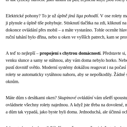
Elektrické pohony? To je už
úplně jiná liga pohodlí
. V ose rolety 
ji plynule a úplně tiše pohybuje. Stisknutí tlačítka na zdi, kliknutí
dokonce ovládání přes mobil – a máte vystaráno. Tohle oceníte hla
ruční tahání bylo dřina, nebo u oken ve vyšších patrech, kam se pros
A teď to nejlepší –
propojení s chytrou domácností
. Představte si
venku slunce a samy se stáhnou, aby vám doma nebylo horko. Neb
pustí dovnitř světlo. Moderní systémy dokážou reagovat i na počasí –
rolety se automaticky vytáhnou nahoru, aby se nepoškodily. Žádné s
oknům.
Máte dům s desítkami oken?
Skupinové ovládání
vám ušetří spoustu
ovládnete všechny rolety najednou. A když jste třeba na dovolené, 
a dům tak vypadá, jako byste byli doma. Jednoduchá, ale účinná oc