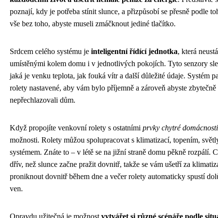
poznají, kdy je potřeba stínit slunce, a přizpůsobí se přesně podle to
vše bez toho, abyste museli zmáčknout jediné tlačítko.
Srdcem celého systému je
inteligentní řídící jednotka
, která neus
umístěnými kolem domu i v jednotlivých pokojích. Tyto senzory sled
jaká je venku teplota, jak fouká vítr a další důležité údaje. Systém 
rolety nastavené, aby vám bylo příjemně a zároveň abyste zbytečně
nepřechlazovali dům.
Když propojíte venkovní rolety s ostatními
prvky chytré domácnosti
možnosti. Rolety můžou spolupracovat s klimatizací, topením, svě
systémem. Znáte to – v létě se na jižní straně domu pěkně rozpálí. C
dřív, než slunce začne pražit dovnitř, takže se vám ušetří za klimati
proniknout dovnitř během dne a večer rolety automaticky spustí dol
ven.
Opravdu užitečná je možnost
vytvářet si různé scénáře podle situ