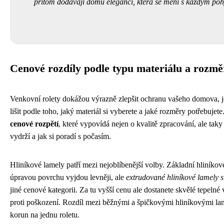
přitom dodávají domu eleganci, která se mění s každým po
Cenové rozdíly podle typu materiálu a rozm
Venkovní rolety dokážou výrazně zlepšit ochranu vašeho domova, j
lišit podle toho, jaký materiál si vyberete a jaké rozměry potřebujete
cenové rozpětí
, které vypovídá nejen o kvalitě zpracování, ale tak
vydrží a jak si poradí s počasím.
Hliníkové lamely patří mezi nejoblíbenější volby. Základní hliníkov
úpravou povrchu vyjdou levněji, ale
extrudované hliníkové lamely s
jiné cenové kategorii. Za tu vyšší cenu ale dostanete skvělé tepelné v
proti poškození. Rozdíl mezi běžnými a špičkovými hliníkovými lam
korun na jednu roletu.