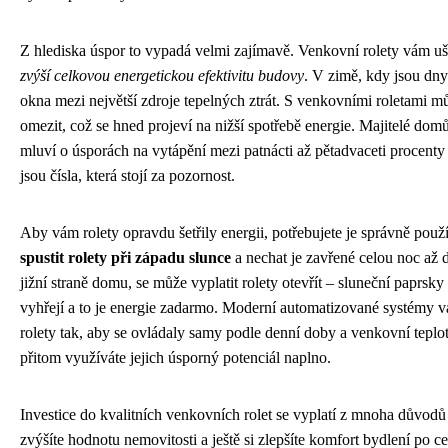
Z hlediska úspor to vypadá velmi zajímavě. Venkovní rolety vám ušet
zvýší celkovou energetickou efektivitu budovy
. V zimě, kdy jsou dny
okna mezi největší zdroje tepelných ztrát. S venkovními roletami mů
omezit, což se hned projeví na nižší spotřebě energie. Majitelé dom
mluví o úsporách na vytápění mezi patnácti až pětadvaceti procent
jsou čísla, která stojí za pozornost.
Aby vám rolety opravdu šetřily energii, potřebujete je správně použí
spustit rolety při západu slunce
a nechat je zavřené celou noc až d
jižní straně domu, se může vyplatit rolety otevřít – sluneční paprsky
vyhřejí a to je energie zadarmo. Moderní automatizované systémy
rolety tak, aby se ovládaly samy podle denní doby a venkovní teplo
přitom využíváte jejich úsporný potenciál naplno.
Investice do kvalitních venkovních rolet se vyplatí z mnoha důvodů –
zvýšíte hodnotu nemovitosti a ještě si zlepšíte komfort bydlení po ce