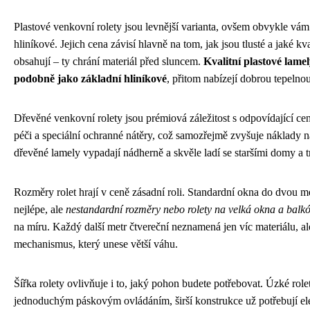
Plastové venkovní rolety jsou levnější varianta, ovšem obvykle vám
hliníkové. Jejich cena závisí hlavně na tom, jak jsou tlusté a jaké kv
obsahují – ty chrání materiál před sluncem.
Kvalitní plastové lam
podobně jako základní hliníkové
, přitom nabízejí dobrou tepelnou 
Dřevěné venkovní rolety jsou prémiová záležitost s odpovídající ce
péči a speciální ochranné nátěry, což samozřejmě zvyšuje náklady 
dřevěné lamely vypadají nádherně a skvěle ladí se staršími domy a t
Rozměry rolet hrají v ceně zásadní roli. Standardní okna do dvou m
nejlépe, ale
nestandardní rozměry nebo rolety na velká okna a balk
na míru. Každý další metr čtvereční neznamená jen víc materiálu, al
mechanismus, který unese větší váhu.
Šířka rolety ovlivňuje i to, jaký pohon budete potřebovat. Úzké rolet
jednoduchým páskovým ovládáním, širší konstrukce už potřebují e