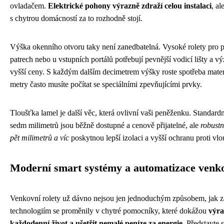
ovladačem.
Elektrické pohony výrazně zdraží celou instalaci
, a
s chytrou domácností za to rozhodně stojí.
Výška okenního otvoru taky není zanedbatelná. Vysoké rolety pro p
patrech nebo u vstupních portálů potřebují pevnější vodicí lišty a v
vyšší ceny. S každým dalším decimetrem výšky roste spotřeba materiá
metry často musíte počítat se speciálními zpevňujícími prvky.
Tloušťka lamel je další věc, která ovlivní vaši peněženku. Standardní
sedm milimetrů jsou běžně dostupné a cenově přijatelné, ale
robustn
pět milimetrů a víc
poskytnou lepší izolaci a vyšší ochranu proti vloup
Moderní smart systémy a automatizace venko
Venkovní rolety už dávno nejsou jen jednoduchým způsobem, jak z
technologiím se proměnily v chytré pomocníky, které dokážou
výra
každodenní život a ušetřit nemalé peníze za energie
. Představte 