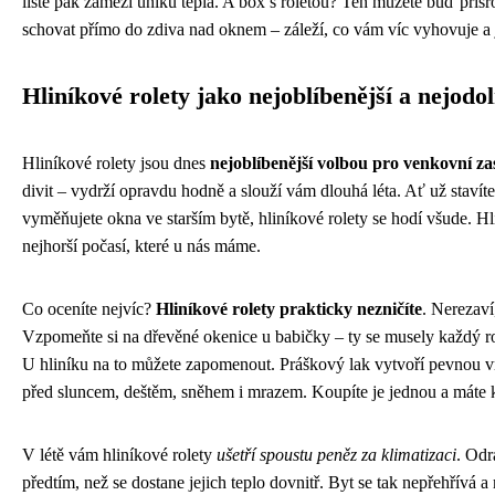
liště pak zamezí úniku tepla. A box s roletou? Ten můžete buď přiš
schovat přímo do zdiva nad oknem – záleží, co vám víc vyhovuje a 
Hliníkové rolety jako nejoblíbenější a nejodol
Hliníkové rolety jsou dnes
nejoblíbenější volbou pro venkovní za
divit – vydrží opravdu hodně a slouží vám dlouhá léta. Ať už staví
vyměňujete okna ve starším bytě, hliníkové rolety se hodí všude. Hli
nejhorší počasí, které u nás máme.
Co oceníte nejvíc?
Hliníkové rolety prakticky nezničíte
. Nerezaví
Vzpomeňte si na dřevěné okenice u babičky – ty se musely každý rok
U hliníku na to můžete zapomenout. Práškový lak vytvoří pevnou vrs
před sluncem, deštěm, sněhem i mrazem. Koupíte je jednou a máte klid
V létě vám hliníkové rolety
ušetří spoustu peněz za klimatizaci
. Odr
předtím, než se dostane jejich teplo dovnitř. Byt se tak nepřehřívá 