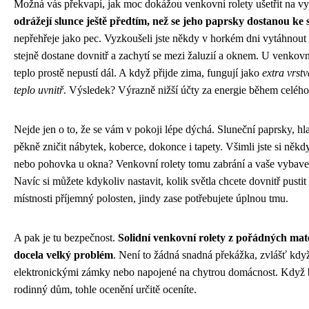
Možná vás překvapí, jak moc dokážou venkovní rolety ušetřit na vy
odrážejí slunce ještě předtím, než se jeho paprsky dostanou ke 
nepřehřeje jako pec. Vyzkoušeli jste někdy v horkém dni vytáhnout 
stejně dostane dovnitř a zachytí se mezi žaluzií a oknem. U venkovní
teplo prostě nepustí dál. A když přijde zima, fungují jako
extra vrst
teplo uvnitř
. Výsledek? Výrazně nižší účty za energie během celého
Nejde jen o to, že se vám v pokoji lépe dýchá. Sluneční paprsky, hl
pěkně zničit nábytek, koberce, dokonce i tapety. Všimli jste si něk
nebo pohovka u okna? Venkovní rolety tomu zabrání a vaše vybave
Navíc si můžete kdykoliv nastavit, kolik světla chcete dovnitř pustit
místnosti příjemný polosten, jindy zase potřebujete úplnou tmu.
A pak je tu bezpečnost.
Solidní venkovní rolety z pořádných mate
docela velký problém
. Není to žádná snadná překážka, zvlášť kdy
elektronickými zámky nebo napojené na chytrou domácnost. Když b
rodinný dům, tohle ocenění určitě oceníte.