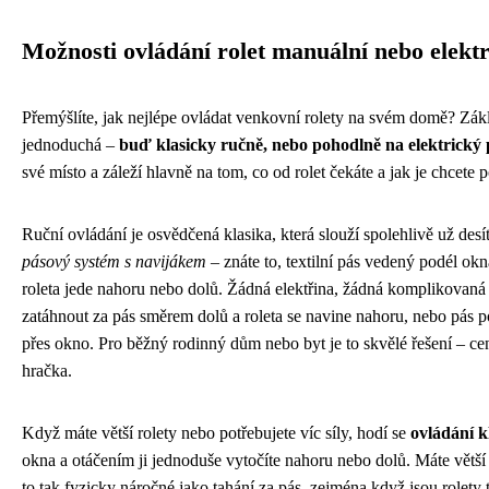
Možnosti ovládání rolet manuální nebo elekt
Přemýšlíte, jak nejlépe ovládat venkovní rolety na svém domě? Zákl
jednoduchá –
buď klasicky ručně, nebo pohodlně na elektrický
své místo a záleží hlavně na tom, co od rolet čekáte a jak je chcete 
Ruční ovládání je osvědčená klasika, která slouží spolehlivě už desít
pásový systém s navijákem
– znáte to, textilní pás vedený podél okn
roleta jede nahoru nebo dolů. Žádná elektřina, žádná komplikovaná 
zatáhnout za pás směrem dolů a roleta se navine nahoru, nebo pás po
přes okno. Pro běžný rodinný dům nebo byt je to skvělé řešení – cen
hračka.
Když máte větší rolety nebo potřebujete víc síly, hodí se
ovládání k
okna a otáčením ji jednoduše vytočíte nahoru nebo dolů. Máte větš
to tak fyzicky náročné jako tahání za pás, zejména když jsou rolety t