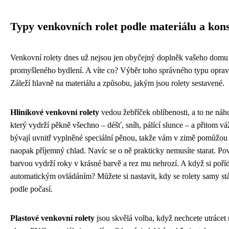
Typy venkovních rolet podle materiálu a kon
Venkovní rolety dnes už nejsou jen obyčejný doplněk vašeho domu –
promyšleného bydlení. A víte co? Výběr toho správného typu oprav
Záleží hlavně na materiálu a způsobu, jakým jsou rolety sestavené.
Hliníkové venkovní rolety
vedou žebříček oblíbenosti, a to ne náho
který vydrží pěkně všechno – déšť, sníh, pálící slunce – a přitom vá
bývají uvnitř vyplněné speciální pěnou, takže vám v zimě pomůžou ud
naopak příjemný chlad. Navíc se o ně prakticky nemusíte starat. P
barvou vydrží roky v krásné barvě a rez mu nehrozí. A když si poříd
automatickým ovládáním? Můžete si nastavit, kdy se rolety samy st
podle počasí.
Plastové venkovní rolety
jsou skvělá volba, když nechcete utrácet 