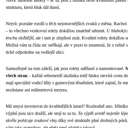
Navíc samotné lamely – ať už jsou z hliníku nebo kvalitního plastu 
strukturu, která hluk dál tlumí.
Nejvíc poznáte rozdíl u těch nejotravnějších zvuků z města. Rachot 
– to všechno venkovní rolety dokážou znatelně utlumit.
U hlubokých
trochu složitější
, ale i tam je zlepšení znát. Kvalitní rolety dokážou s
Možná vám ta čísla nic neříkají, ale v praxi to znamená, že z rušné s
tiché odpoledne na vedlejší ulici.
Samozřejně na tom záleží, jak jsou rolety udělané a namontované.
M
všech stran
– každá sebemenší skulinka totiž hluku otevírá cestu d
mají speciální vodicí lišty s gumovými těsněními, které zajistí, že
nezůstane ani milimetrová mezera.
Má smysl investovat do kvalitnějších lamel? Rozhodně ano. Hliník
výplní jsou sice dražší, ale stojí to za to.
Ta výplň uvnitř nejenže lépe
skvěle pohlcuje zvukové vlny
díky své struktuře plné drobných pórů
vám taky pomohou, ale efekt není zdaleka takový.