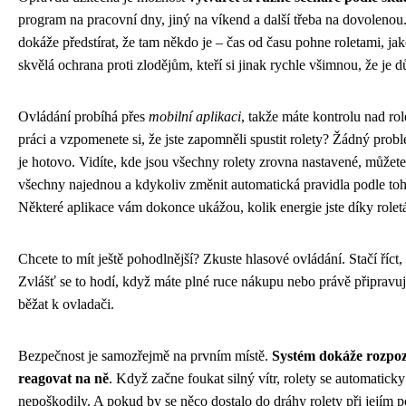
program na pracovní dny, jiný na víkend a další třeba na dovoleno
dokáže předstírat, že tam někdo je – čas od času pohne roletami, jako
skvělá ochrana proti zlodějům, kteří si jinak rychle všimnou, že je 
Ovládání probíhá přes
mobilní aplikaci
, takže máte kontrolu nad ro
práci a vzpomenete si, že jste zapomněli spustit rolety? Žádný probl
je hotovo. Vidíte, kde jsou všechny rolety zrovna nastavené, můžete
všechny najednou a kdykoliv změnit automatická pravidla podle toh
Některé aplikace vám dokonce ukážou, kolik energie jste díky roletá
Chcete to mít ještě pohodlnější? Zkuste hlasové ovládání. Stačí říct,
Zvlášť se to hodí, když máte plné ruce nákupu nebo právě připravuj
běžat k ovladači.
Bezpečnost je samozřejmě na prvním místě.
Systém dokáže rozpoz
reagovat na ně
. Když začne foukat silný vítr, rolety se automatic
nepoškodily. A pokud by se něco dostalo do dráhy rolety při jejím 