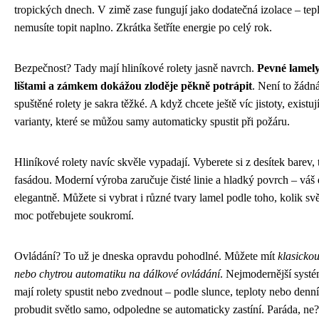
tropických dnech. V zimě zase fungují jako dodatečná izolace – tepl
nemusíte topit naplno. Zkrátka šetříte energie po celý rok.
Bezpečnost? Tady mají hliníkové rolety jasně navrch.
Pevné lamely
lištami a zámkem dokážou zloděje pěkně potrápit
. Není to žádn
spuštěné rolety je sakra těžké. A když chcete ještě víc jistoty, existuj
varianty, které se můžou samy automaticky spustit při požáru.
Hliníkové rolety navíc skvěle vypadají. Vyberete si z desítek barev, 
fasádou. Moderní výroba zaručuje čisté linie a hladký povrch – vá
elegantně. Můžete si vybrat i různé tvary lamel podle toho, kolik svět
moc potřebujete soukromí.
Ovládání? To už je dneska opravdu pohodlné. Můžete mít
klasickou
nebo chytrou automatiku na dálkové ovládání
. Nejmodernější syst
mají rolety spustit nebo zvednout – podle slunce, teploty nebo den
probudit světlo samo, odpoledne se automaticky zastíní. Paráda, ne?