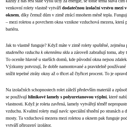
každý z nás řeší stále vyšší účty za energie, se tohle téma stává čím 
venkovní rolety vlastně vytváří
dodatečnou izolační vrstvu mezi 
oknem
, díky čemuž dům v zimě ztrácí mnohem méně tepla. Funguj
– mezi roletou a povrchem okna vznikne vzduchová mezera, která p
bariéra.
Jak to vlastně funguje? Když máte v zimě rolety spuštěné, zejména 
studeného vzduchu k okennímu sklu
a zároveň zabraňují tomu, aby t
To oceníte hlavně u starších domů, kde původní okna nejsou zdaleka
Výzkumy potvrzují, že dobře namontované a pravidelně používané
snížit tepelné ztráty okny až o třicet až čtyřicet procent. To je oprav
Na izolačních schopnostech rolet záleží především materiál a způs
se používají
hliníkové lamely s polyuretanovou výplní
, které nabí
vlastnosti. Když je roleta zavřená, lamely vytvářejí téměř nepropust
vzduchu. Kvalitní rolety mají navíc speciální těsnění po stranách a d
mosty. Ta vzduchová mezera mezi roletou a oknem pak funguje podo
vytváří přirozený izolátor.