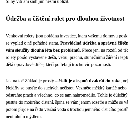
Silný vítr ani sníh jim nesmí ublížit.
Údržba a čištění rolet pro dlouhou životnost
Venkovní rolety jsou pořádná investice, která vašemu domovu posk
se vyplatí o ně pořádně starat.
Pravidelná údržba a správné čištěn
vám sloužily dlouhá léta bez problémů.
Přece jen, na rozdíl od tě
rolety pořád vystavené dešti, větru, prachu, slunečnímu žáření i te
dělá opravdové dříče, kteří potřebují trochu víc pozornosti.
Jak na to? Základ je prostý –
čistit je alespoň dvakrát do roka
, ne
Nejdřív se pusťte do suchých nečistot. Vezměte měkký kartáč nebo 
odstraňte prach a všechno, co se tam nahromadilo. Tohle je důležit
pustíte do mokrého čištění, špína se vám jenom rozetře a může se 
potom přijde na řadu vlažná voda s trochou jemného čisticího pros
neutrálním mýdlem.