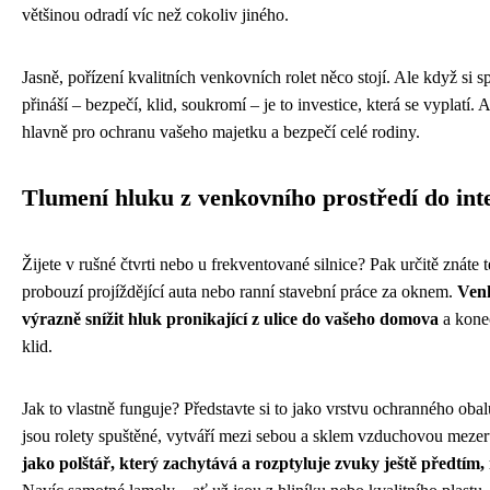
většinou odradí víc než cokoliv jiného.
Jasně, pořízení kvalitních venkovních rolet něco stojí. Ale když si 
přináší – bezpečí, klid, soukromí – je to investice, která se vyplatí. 
hlavně pro ochranu vašeho majetku a bezpečí celé rodiny.
Tlumení hluku z venkovního prostředí do int
Žijete v rušné čtvrti nebo u frekventované silnice? Pak určitě znáte 
probouzí projíždějící auta nebo ranní stavební práce za oknem.
Venk
výrazně snížit hluk pronikající z ulice do vašeho domova
a kone
klid.
Jak to vlastně funguje? Představte si to jako vrstvu ochranného ob
jsou rolety spuštěné, vytváří mezi sebou a sklem vzduchovou meze
jako polštář, který zachytává a rozptyluje zvuky ještě předtím,