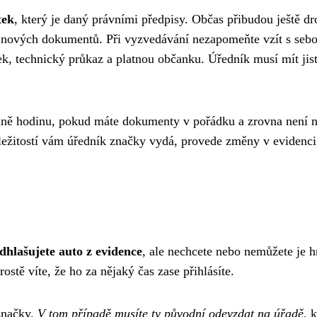
tek
, který je daný právními předpisy. Občas přibudou ještě d
ní nových dokumentů. Při vyzvedávání nezapomeňte vzít s seb
ek, technický průkaz a platnou občanku. Úředník musí mít jist
lně hodinu, pokud máte dokumenty v pořádku a zrovna není 
áležitostí vám úředník značky vydá, provede změny v evidenci
dhlašujete auto z evidence
, ale nechcete nebo nemůžete je 
ostě víte, že ho za nějaký čas zase přihlásíte.
 značky.
V tom případě musíte ty původní odevzdat na úřadě
, 