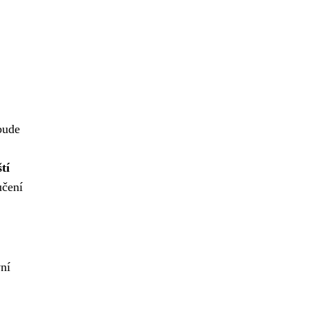
bude
tí
učení
vní