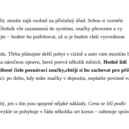
it, musíte zajít osobně na příslušný úřad.
Sebou si vezměte
Úředník vše zaznamená do systému, značky převezme a vy
jte – budete ho potřebovat, až si je budete chtít vyzvednout.
ada. Třeba plánujete delší pobyt v cizině a auto vám mezitím 
na náročnou opravu, která potrvá několik měsíců.
Hodně lidí
íbené číslo poznávací značky,chtějí si ho zachovat pro příš
i: po dobu, kdy máte značky v depozitu, neplatíte povinné r
ý, jen s tím jsou spojené nějaké náklady.
Cena se liší podle
vykle se pohybuje v řádu několika set korun – zahrnuje sprá