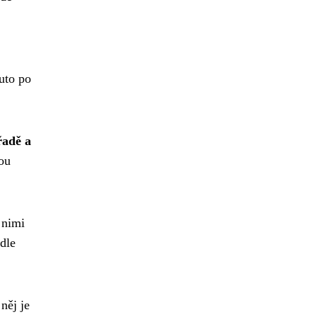
uto po
řadě a
sou
 nimi
dle
něj je