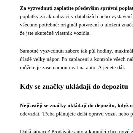
Za vyzvednutí zaplatíte především správní popla
poplatky za aktualizaci v databázích nebo vystave
všechno potřebné: originál potvrzení o uložení znač
že jste skutečně vlastník vozidla.
Samotné vyzvednutí zabere tak půl hodiny, maximá
úřadě velký nápor. Po zaplacení a kontrole všech n
můžete je zase namontovat na auto. A jedete dál.
Kdy se značky ukládají do depozitu
Nejčastěji se značky ukládají do depozitu, když o
odevzdat. Třeba plánujete delší opravu vozu, nebo pr
Další situace? Prodáváte auto a kupující chce nové