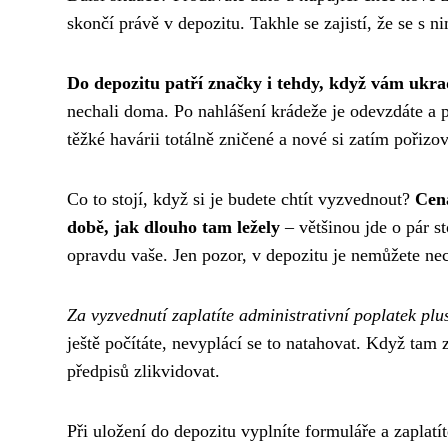
skončí právě v depozitu. Takhle se zajistí, že se s n
Do depozitu patří značky i tehdy, když vám ukra
nechali doma. Po nahlášení krádeže je odevzdáte a p
těžké havárii totálně zničené a nové si zatím pořizo
Co to stojí, když si je budete chtít vyzvednout?
Cena
době, jak dlouho tam ležely
– většinou jde o pár s
opravdu vaše. Jen pozor, v depozitu je nemůžete ne
Za vyzvednutí zaplatíte administrativní poplatek pl
ještě počítáte, nevyplácí se to natahovat. Když ta
předpisů zlikvidovat.
Při uložení do depozitu vyplníte formuláře a zaplatít