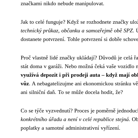
značkami nikdo nebude manipulovat.
Jak to celé funguje? Když se rozhodnete značky ulož
technický průkaz, občanku a samozřejmě obě SPZ
. 
dostanete potvrzení. Tohle potvrzení si dobře schove
Proč vlastně lidé značky ukládají? Důvodů je celá ř
stát doma v garáži. Nebo možná čeká vaše vozidlo 
využívá depozit i při prodeji auta – když mají obl
vůz
. A nebagatelizujme ani ekonomickou stránku věc
ani silniční daň. To se může docela hodit, že?
Co se týče vyzvednutí? Proces je poměrně jednoduch
konkrétního úřadu a není v celé republice stejná
. Ob
poplatky a samotné administrativní vyřízení.