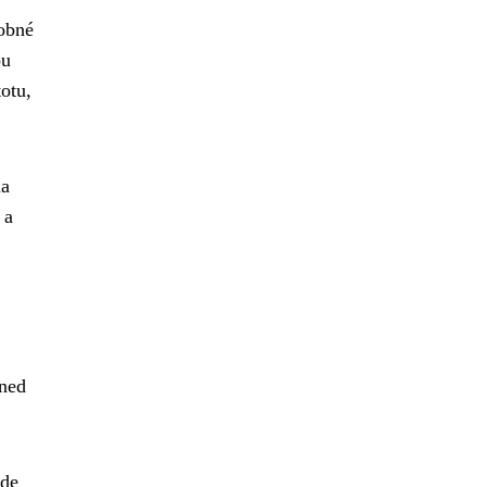
robné
ou
otu,
na
 a
hned
kde