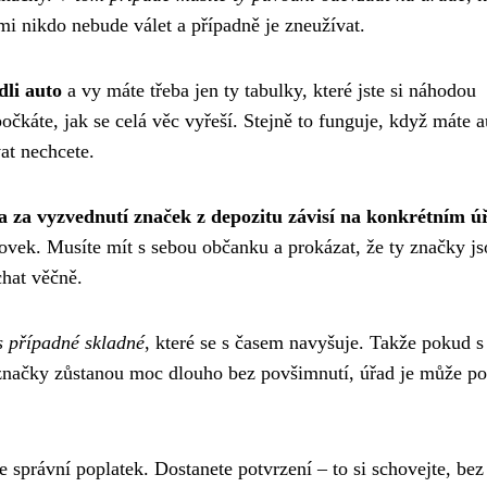
imi nikdo nebude válet a případně je zneužívat.
dli auto
a vy máte třeba jen ty tabulky, které jste si náhodou
očkáte, jak se celá věc vyřeší. Stejně to funguje, když máte a
vat nechcete.
 za vyzvednutí značek z depozitu závisí na konkrétním ú
tovek. Musíte mít s sebou občanku a prokázat, že ty značky j
chat věčně.
us případné skladné
, které se s časem navyšuje. Takže pokud s
m značky zůstanou moc dlouho bez povšimnutí, úřad je může po
e správní poplatek. Dostanete potvrzení – to si schovejte, bez 