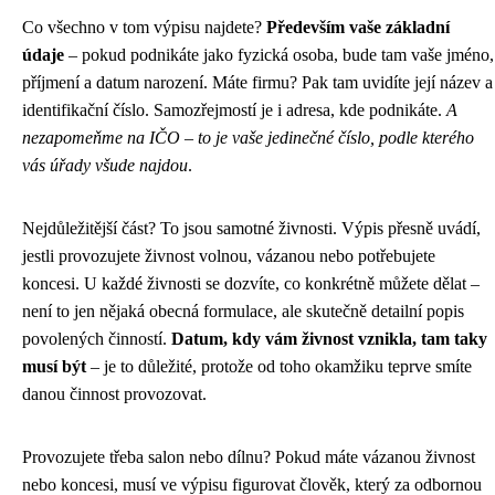
Co všechno v tom výpisu najdete?
Především vaše základní
údaje
– pokud podnikáte jako fyzická osoba, bude tam vaše jméno,
příjmení a datum narození. Máte firmu? Pak tam uvidíte její název a
identifikační číslo. Samozřejmostí je i adresa, kde podnikáte.
A
nezapomeňme na IČO – to je vaše jedinečné číslo, podle kterého
vás úřady všude najdou
.
Nejdůležitější část? To jsou samotné živnosti. Výpis přesně uvádí,
jestli provozujete živnost volnou, vázanou nebo potřebujete
koncesi. U každé živnosti se dozvíte, co konkrétně můžete dělat –
není to jen nějaká obecná formulace, ale skutečně detailní popis
povolených činností.
Datum, kdy vám živnost vznikla, tam taky
musí být
– je to důležité, protože od toho okamžiku teprve smíte
danou činnost provozovat.
Provozujete třeba salon nebo dílnu? Pokud máte vázanou živnost
nebo koncesi, musí ve výpisu figurovat člověk, který za odbornou