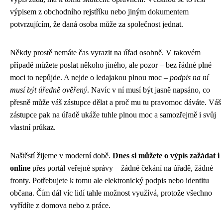
výpisem z obchodního rejstříku nebo jiným dokumentem
potvrzujícím, že daná osoba může za společnost jednat.
Někdy prostě nemáte čas vyrazit na úřad osobně. V takovém
případě můžete poslat někoho jiného, ale pozor – bez řádné plné
moci to nepůjde. A nejde o ledajakou plnou moc –
podpis na ní
musí být úředně ověřený
. Navíc v ní musí být jasně napsáno, co
přesně může váš zástupce dělat a proč mu tu pravomoc dáváte. Váš
zástupce pak na úřadě ukáže tuhle plnou moc a samozřejmě i svůj
vlastní průkaz.
Naštěstí žijeme v moderní době.
Dnes si můžete o výpis zažádat i
online
přes portál veřejné správy – žádné čekání na úřadě, žádné
fronty. Potřebujete k tomu ale elektronický podpis nebo identitu
občana. Čím dál víc lidí tahle možnost využívá, protože všechno
vyřídíte z domova nebo z práce.