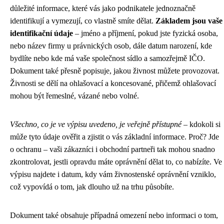
důležité informace, které vás jako podnikatele jednoznačně
identifikují a vymezují, co vlastně smíte dělat.
Základem jsou vaše
identifikační údaje
– jméno a příjmení, pokud jste fyzická osoba,
nebo název firmy u právnických osob, dále datum narození, kde
bydlíte nebo kde má vaše společnost sídlo a samozřejmě IČO.
Dokument také přesně popisuje, jakou živnost můžete provozovat.
Živnosti se dělí na ohlašovací a koncesované, přičemž ohlašovací
mohou být řemeslné, vázané nebo volné.
Všechno, co je ve výpisu uvedeno, je veřejně přístupné
– kdokoli si
může tyto údaje ověřit a zjistit o vás základní informace. Proč? Jde
o ochranu – vaši zákazníci i obchodní partneři tak mohou snadno
zkontrolovat, jestli opravdu máte oprávnění dělat to, co nabízíte. Ve
výpisu najdete i datum, kdy vám živnostenské oprávnění vzniklo,
což vypovídá o tom, jak dlouho už na trhu působíte.
Dokument také obsahuje případná omezení nebo informaci o tom,