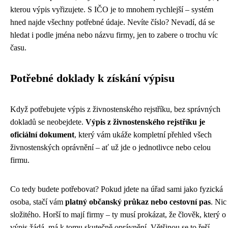
kterou výpis vyřizujete. S IČO je to mnohem rychlejší – systém
hned najde všechny potřebné údaje. Nevíte číslo? Nevadí, dá se
hledat i podle jména nebo názvu firmy, jen to zabere o trochu víc
času.
Potřebné doklady k získání výpisu
Když potřebujete výpis z živnostenského rejstříku, bez správných
dokladů se neobejdete.
Výpis z živnostenského rejstříku je
oficiální dokument
, který vám ukáže kompletní přehled všech
živnostenských oprávnění – ať už jde o jednotlivce nebo celou
firmu.
Co tedy budete potřebovat? Pokud jdete na úřad sami jako fyzická
osoba, stačí vám
platný občanský průkaz nebo cestovní pas
. Nic
složitého. Horší to mají firmy – ty musí prokázat, že člověk, který o
výpis žádá, má k tomu skutečně oprávnění. Většinou se to řeší