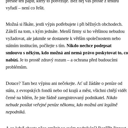
přesně ten papír, který to potvrzuje. Bez něj vás prostě z tendru
vyřadí – není co řešit.
Možná si říkáte, jestli výpis potřebujete i při běžných obchodech.
Záleží na tom, s kým jednáte. Menší firmy si ho většinou nebudou
vyžadovat, ale jakmile se dostanete k větším společnostem nebo
státním institucím, počítejte s tím.
Nikdo nechce podepsat
smlouvu s někým, kdo možná ani nemá právo poskytovat to, co
nabízí.
Je to prostě zdravý rozum – a ochrana před budoucími
problémům.
Dotace? Tam bez výpisu ani nečekejte. Ať už žádáte o peníze od
státu, z evropských fondů nebo od krajů a měst, všichni chtějí vidět
černé na bílém, že jste řádně zaregistrovaný podnikatel.
Nikdo
nebude posílat veřejné peníze někomu, kdo možná ani legálně
nepodniká.