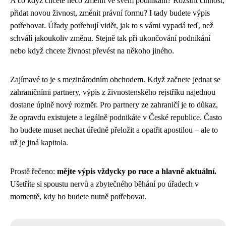
A co když chcete něco změnit ve svém podnikání? Rozšířit činnost,
přidat novou živnost, změnit právní formu? I tady budete výpis
potřebovat. Úřady potřebují vidět, jak to s vámi vypadá teď, než
schválí jakoukoliv změnu. Stejně tak při ukončování podnikání
nebo když chcete živnost převést na někoho jiného.
Zajímavé to je s mezinárodním obchodem. Když začnete jednat se
zahraničními partnery, výpis z živnostenského rejstříku najednou
dostane úplně nový rozměr. Pro partnery ze zahraničí je to důkaz,
že opravdu existujete a legálně podnikáte v České republice. Často
ho budete muset nechat úředně přeložit a opatřit apostilou – ale to
už je jiná kapitola.
Prostě řečeno:
mějte výpis vždycky po ruce a hlavně aktuální.
Ušetříte si spoustu nervů a zbytečného běhání po úřadech v
momentě, kdy ho budete nutně potřebovat.