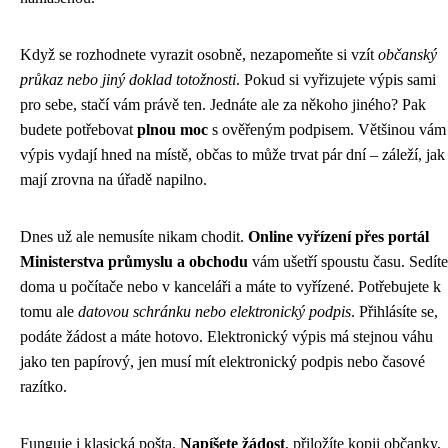
Když se rozhodnete vyrazit osobně, nezapomeňte si vzít
občanský
průkaz nebo jiný doklad totožnosti
. Pokud si vyřizujete výpis sami
pro sebe, stačí vám právě ten. Jednáte ale za někoho jiného? Pak
budete potřebovat
plnou moc
s ověřeným podpisem. Většinou vám
výpis vydají hned na místě, občas to může trvat pár dní – záleží, jak
mají zrovna na úřadě napilno.
Dnes už ale nemusíte nikam chodit.
Online vyřízení přes portál
Ministerstva průmyslu a obchodu
vám ušetří spoustu času. Sedíte
doma u počítače nebo v kanceláři a máte to vyřízené. Potřebujete k
tomu ale
datovou schránku nebo elektronický podpis
. Přihlásíte se,
podáte žádost a máte hotovo. Elektronický výpis má stejnou váhu
jako ten papírový, jen musí mít elektronický podpis nebo časové
razítko.
Funguje i klasická pošta.
Napíšete žádost
, přiložíte kopii občanky,