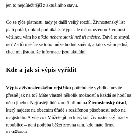
jen to nejdůležitější z aktuálního stavu.
Co se týče platnosti, tady je další velký rozdíl. Živnostenský list
platí pořád, dokud podnikáte. Výpis ale má omezenou životnost –
většinou vám ho
nikdo nebere starší než tři měsíce
. Dává to smysl,
ne? Za tři měsíce se toho může hodně změnit, a kdo s vámi jedná,
chce mít jistotu, že informace jsou aktuální.
Kde a jak si výpis vyřídit
Výpis z živnostenského rejstříku
potřebujete vyřídit a nevíte
přesně jak na to? Máte vlastně několik možností a každá se hodí na
něco jiného. Nejčastěji lidé zamíří přímo na
Živnostenský úřad
,
který najdete na obecním úřadě s rozšířenou působností nebo na
magistrátu. A víte co? Můžete jít na kterýkoli živnostenský úřad v
republice – není potřeba běžet zrovna tam, kde máte firmu
nahlášenou.