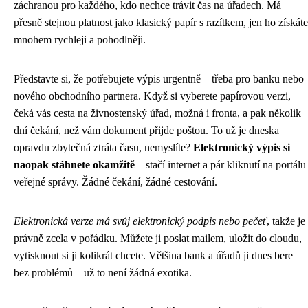
záchranou pro každého, kdo nechce trávit čas na úřadech. Má
přesně stejnou platnost jako klasický papír s razítkem, jen ho získáte
mnohem rychleji a pohodlněji.
Představte si, že potřebujete výpis urgentně – třeba pro banku nebo
nového obchodního partnera. Když si vyberete papírovou verzi,
čeká vás cesta na živnostenský úřad, možná i fronta, a pak několik
dní čekání, než vám dokument přijde poštou. To už je dneska
opravdu zbytečná ztráta času, nemyslíte?
Elektronický výpis si
naopak stáhnete okamžitě
– stačí internet a pár kliknutí na portálu
veřejné správy. Žádné čekání, žádné cestování.
Elektronická verze má svůj elektronický podpis nebo pečeť
, takže je
právně zcela v pořádku. Můžete ji poslat mailem, uložit do cloudu,
vytisknout si ji kolikrát chcete. Většina bank a úřadů ji dnes bere
bez problémů – už to není žádná exotika.