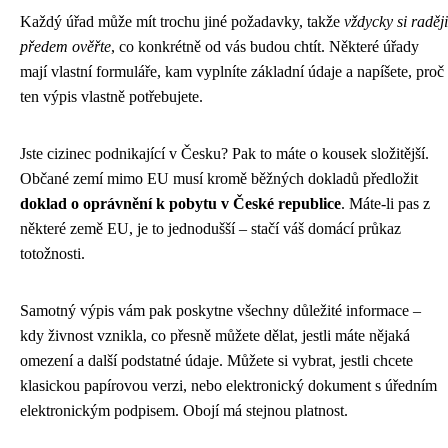
Každý úřad může mít trochu jiné požadavky, takže
vždycky si raději
předem ověřte
, co konkrétně od vás budou chtít. Některé úřady
mají vlastní formuláře, kam vyplníte základní údaje a napíšete, proč
ten výpis vlastně potřebujete.
Jste cizinec podnikající v Česku? Pak to máte o kousek složitější.
Občané zemí mimo EU musí kromě běžných dokladů předložit
doklad o oprávnění k pobytu v České republice
. Máte-li pas z
některé země EU, je to jednodušší – stačí váš domácí průkaz
totožnosti.
Samotný výpis vám pak poskytne všechny důležité informace –
kdy živnost vznikla, co přesně můžete dělat, jestli máte nějaká
omezení a další podstatné údaje. Můžete si vybrat, jestli chcete
klasickou papírovou verzi, nebo elektronický dokument s úředním
elektronickým podpisem. Obojí má stejnou platnost.