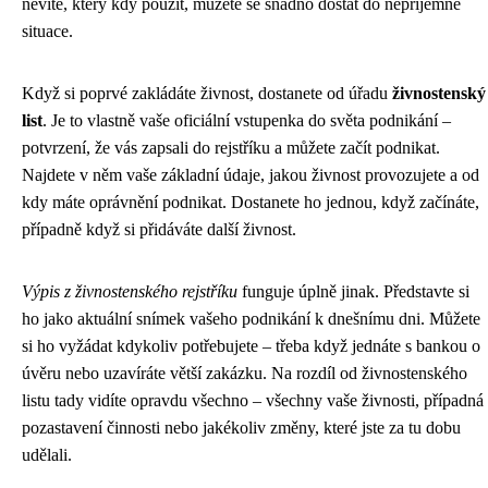
nevíte, který kdy použít, můžete se snadno dostat do nepříjemné
situace.
Když si poprvé zakládáte živnost, dostanete od úřadu
živnostenský
list
. Je to vlastně vaše oficiální vstupenka do světa podnikání –
potvrzení, že vás zapsali do rejstříku a můžete začít podnikat.
Najdete v něm vaše základní údaje, jakou živnost provozujete a od
kdy máte oprávnění podnikat. Dostanete ho jednou, když začínáte,
případně když si přidáváte další živnost.
Výpis z živnostenského rejstříku
funguje úplně jinak. Představte si
ho jako aktuální snímek vašeho podnikání k dnešnímu dni. Můžete
si ho vyžádat kdykoliv potřebujete – třeba když jednáte s bankou o
úvěru nebo uzavíráte větší zakázku. Na rozdíl od živnostenského
listu tady vidíte opravdu všechno – všechny vaše živnosti, případná
pozastavení činnosti nebo jakékoliv změny, které jste za tu dobu
udělali.