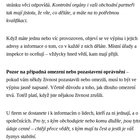
stránku věci odpovídá.
Kontrolní orgány i vaši obchodní partneři
tak mají jistotu, že víte, co děláte, a máte na to potřebnou
kvalifikaci
.
Když máte jednu nebo víc provozoven, objeví se ve výpisu i jejich
adresy a informace o tom, co v každé z nich děláte. Místní úřady a
inspekce to oceňují – vždycky hned vědí, kam mají přijít.
Pozor na případná omezení nebo pozastavení oprávnění
–
pokud vám někdy živnost pozastavili nebo omezili, musí to být ve
výpisu jasně napsané. Včetně důvodu a toho, jak dlouho omezení
trvá. Totéž platí, když jste nějakou živnost zrušili.
U firem se dostanete i k informacím o lidech, kteří za ni jednají, a o
společnících.
Pro ty, s kým obchodujete nebo komu dlužíte, jsou tyto
údaje cenné – chtějí přece vědět, s kým mají tu čest a jestli je váš
byznys stabilní
.