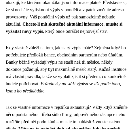
ukazují, ke kterému okamžiku jsou informace platné. Představte si,
že si necháte vytisknout výpis v pondělí a v pátek změníte adresu
provozovny. Váš pondělní výpis už pak samozřejmě nebude
aktuální.
Chcete-li mít skutečně aktuální informace, musíte si
vyžádat nový výpis
, který bude odrážet nejnovější stav.
Kdy vlastně záleží na tom, jak starý výpis máte? Zejména když ho
potřebujete předložit bance, obchodním partnerům nebo úřadům.
Banky běžně vyžadují výpis ne starší než tři měsíce, někdy
dokonce požadují, aby byl maximálně měsíc starý. Každá instituce
má vlastní pravidla, takže se vyplatí zjistit si předem, co konkrétně
budete potřebovat.
Požadavky na stáří výpisu se liší podle toho,
komu ho předkládáte
.
Jak se vlastně informace v rejstříku aktualizují? Vždy když změníte
něco podstatného – třeba sídlo firmy, odpovědného zástupce nebo
rozšíříte předmět podnikání – musíte to nahlásit živnostenskému
úřadu.
Máte na to patnáct dnů od okamžiku, kdy ke změně