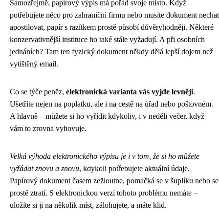
Samozřejmě, papírový výpis má pořád svoje místo. Když
potřebujete něco pro zahraniční firmu nebo musíte dokument nechat
apostilovat, papír s razítkem prostě působí důvěryhodněji. Některé
konzervativnější instituce ho také stále vyžadují. A při osobních
jednáních? Tam ten fyzický dokument někdy dělá lepší dojem než
vytištěný email.
Co se týče peněz,
elektronická varianta vás vyjde levněji
.
Ušetříte nejen na poplatku, ale i na cestě na úřad nebo poštovném.
A hlavně – můžete si ho vyřídit kdykoliv, i v neděli večer, když
vám to zrovna vyhovuje.
Velká výhoda elektronického výpisu je i v tom, že si ho můžete
vyžádat znovu a znovu
, kdykoli potřebujete aktuální údaje.
Papírový dokument časem zežloutne, pomačká se v šuplíku nebo se
prostě ztratí. S elektronickou verzí tohoto problému nemáte –
uložíte si ji na několik míst, zálohujete, a máte klid.