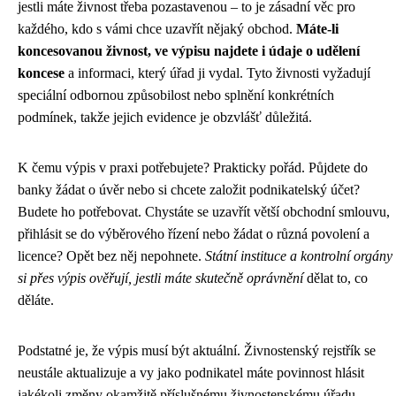
jestli máte živnost třeba pozastavenou – to je zásadní věc pro
každého, kdo s vámi chce uzavřít nějaký obchod.
Máte-li
koncesovanou živnost, ve výpisu najdete i údaje o udělení
koncese
a informaci, který úřad ji vydal. Tyto živnosti vyžadují
speciální odbornou způsobilost nebo splnění konkrétních
podmínek, takže jejich evidence je obzvlášť důležitá.
K čemu výpis v praxi potřebujete? Prakticky pořád. Půjdete do
banky žádat o úvěr nebo si chcete založit podnikatelský účet?
Budete ho potřebovat. Chystáte se uzavřít větší obchodní smlouvu,
přihlásit se do výběrového řízení nebo žádat o různá povolení a
licence? Opět bez něj nepohnete.
Státní instituce a kontrolní orgány
si přes výpis ověřují, jestli máte skutečně oprávnění
dělat to, co
děláte.
Podstatné je, že výpis musí být aktuální. Živnostenský rejstřík se
neustále aktualizuje a vy jako podnikatel máte povinnost hlásit
jakékoli změny okamžitě příslušnému živnostenskému úřadu.