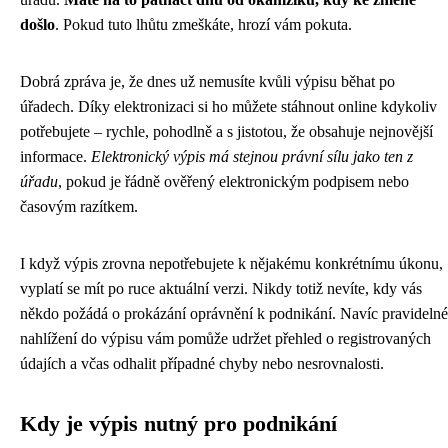
došlo
. Pokud tuto lhůtu zmeškáte, hrozí vám pokuta.
Dobrá zpráva je, že dnes už nemusíte kvůli výpisu běhat po
úřadech. Díky elektronizaci si ho můžete stáhnout online kdykoliv
potřebujete – rychle, pohodlně a s jistotou, že obsahuje nejnovější
informace.
Elektronický výpis má stejnou právní sílu jako ten z
úřadu
, pokud je řádně ověřený elektronickým podpisem nebo
časovým razítkem.
I když výpis zrovna nepotřebujete k nějakému konkrétnímu úkonu,
vyplatí se mít po ruce aktuální verzi. Nikdy totiž nevíte, kdy vás
někdo požádá o prokázání oprávnění k podnikání. Navíc pravidelné
nahlížení do výpisu vám pomůže udržet přehled o registrovaných
údajích a včas odhalit případné chyby nebo nesrovnalosti.
Kdy je výpis nutný pro podnikání