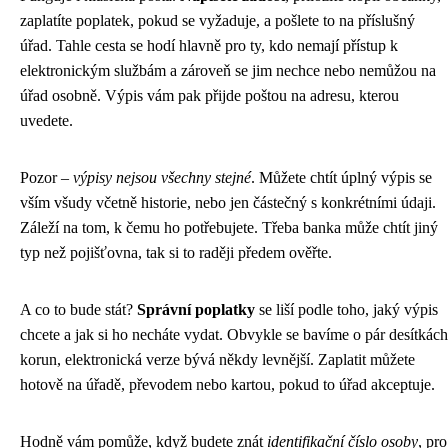
zaplatíte poplatek, pokud se vyžaduje, a pošlete to na příslušný
úřad. Tahle cesta se hodí hlavně pro ty, kdo nemají přístup k
elektronickým službám a zároveň se jim nechce nebo nemůžou na
úřad osobně. Výpis vám pak přijde poštou na adresu, kterou
uvedete.
Pozor –
výpisy nejsou všechny stejné
. Můžete chtít úplný výpis se
vším všudy včetně historie, nebo jen částečný s konkrétními údaji.
Záleží na tom, k čemu ho potřebujete. Třeba banka může chtít jiný
typ než pojišťovna, tak si to raději předem ověřte.
A co to bude stát?
Správní poplatky
se liší podle toho, jaký výpis
chcete a jak si ho necháte vydat. Obvykle se bavíme o pár desítkách
korun, elektronická verze bývá někdy levnější. Zaplatit můžete
hotově na úřadě, převodem nebo kartou, pokud to úřad akceptuje.
Hodně vám pomůže, když budete znát
identifikační číslo osoby
, pro