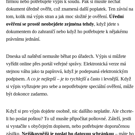
firmou nebo potřebujete výpis k soudu. Pak si musíte nechat
dokument úředně ověřit, což znamená další poplatek. Ten závisí na
tom, kolik má výpis stran a jak moc složité je ověření.
Úřední
ověření se prostě neobejdete zejména tehdy
, když jdete s
dokumentem do zahraničí nebo když ho potřebujete k nějakému
právnímu jednání.
Dneska už naštěstí nemusíte běhat po úřadech. Výpis si můžete
vyřídit online přes portál veřejné správy. Elektronická verze má
stejnou váhu jako ta papírová, když je podepsaná elektronickým
podpisem.
A co je nejlepší – je to rychlejší
a často i levnější. Když
si výpis vyřizujete pro sebe a nepotřebujete speciální ověření, může
být dokonce zadarmo.
Když si pro výpis dojdete osobně, nic dalšího neplatíte. Ale chcete-
li ho poslat poštou? To už musíte připočítat poštovné. Záleží, jestli
si vystačíte s obyčejným dopisem, nebo potřebujete doporučenou
zásilku.
Nejšikovnější je poslat ho datovou schránkou
– máte ho