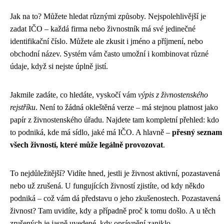
Jak na to? Můžete hledat různými způsoby. Nejspolehlivější je
zadat IČO – každá firma nebo živnostník má své jedinečné
identifikační číslo. Můžete ale zkusit i jméno a příjmení, nebo
obchodní název. Systém vám často umožní i kombinovat různé
údaje, když si nejste úplně jistí.
Jakmile zadáte, co hledáte, vyskočí vám
výpis z živnostenského
rejstříku
. Není to žádná okleštěná verze – má stejnou platnost jako
papír z živnostenského úřadu. Najdete tam kompletní přehled: kdo
to podniká, kde má sídlo, jaké má IČO. A hlavně –
přesný seznam
všech živností, které může legálně provozovat
.
To nejdůležitější? Vidíte hned, jestli je živnost aktivní, pozastavená
nebo už zrušená. U fungujících živností zjistíte, od kdy někdo
podniká – což vám dá představu o jeho zkušenostech. Pozastavená
živnost? Tam uvidíte, kdy a případně proč k tomu došlo. A u těch
zrušených je jasně uvedené, kdy oprávnění zaniklo.