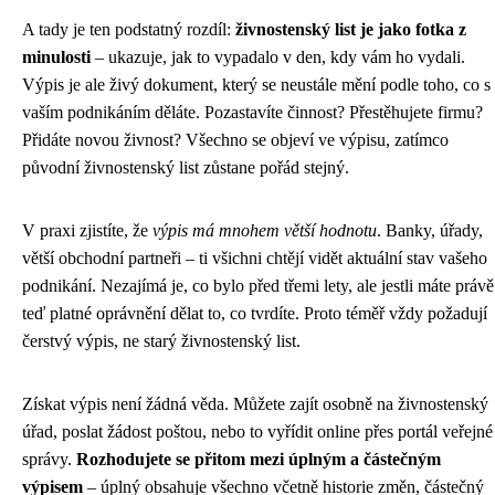
A tady je ten podstatný rozdíl:
živnostenský list je jako fotka z
minulosti
– ukazuje, jak to vypadalo v den, kdy vám ho vydali.
Výpis je ale živý dokument, který se neustále mění podle toho, co s
vaším podnikáním děláte. Pozastavíte činnost? Přestěhujete firmu?
Přidáte novou živnost? Všechno se objeví ve výpisu, zatímco
původní živnostenský list zůstane pořád stejný.
V praxi zjistíte, že
výpis má mnohem větší hodnotu
. Banky, úřady,
větší obchodní partneři – ti všichni chtějí vidět aktuální stav vašeho
podnikání. Nezajímá je, co bylo před třemi lety, ale jestli máte právě
teď platné oprávnění dělat to, co tvrdíte. Proto téměř vždy požadují
čerstvý výpis, ne starý živnostenský list.
Získat výpis není žádná věda. Můžete zajít osobně na živnostenský
úřad, poslat žádost poštou, nebo to vyřídit online přes portál veřejné
správy.
Rozhodujete se přitom mezi úplným a částečným
výpisem
– úplný obsahuje všechno včetně historie změn, částečný