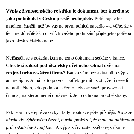
Výpis z živnostenského rejstříku je dokument, bez kterého se
jako podnikatel v Česku prostě neobejdete.
Potřebujete ho
mnohem častěji, než by vás na první pohled napadlo – a věřte, že v
těch nejdůležitějších chvílích vašeho podnikání přijde jeho potřeba
jako blesk z čistého nebe.
Nejčastěji se s požadavkem na tento dokument setkáte v bance.
Chcete si založit podnikatelský účet nebo sehnat úvěr na
rozjezd nebo rozšíření firmy?
Banka vám bez aktuálního výpisu
ani nepípne. A má na to právo – potřebuje mít jistotu, že jí nesedí
naproti někdo, kdo podniká načerno nebo se snaží provozovat
činnost, na kterou nemá oprávnění. Je to ochrana pro obě strany.
Pak jsou tu veřejné zakázky. Tady je situace ještě přísnější.
Když se
hlásíte do výběrového řízení, musíte prokázat, že máte na nabízenou
práci skutečně kvalifikaci.
A výpis z živnostenského rejstříku je