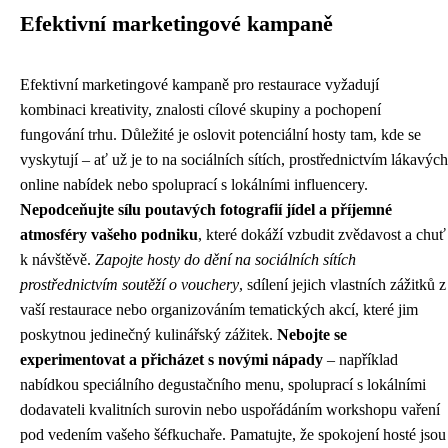
Efektivní marketingové kampaně
Efektivní marketingové kampaně pro restaurace vyžadují
kombinaci kreativity, znalosti cílové skupiny a pochopení
fungování trhu. Důležité je oslovit potenciální hosty tam, kde se
vyskytují – ať už je to na sociálních sítích, prostřednictvím lákavých
online nabídek nebo spoluprací s lokálními influencery.
Nepodceňujte sílu poutavých fotografií jídel a příjemné
atmosféry vašeho podniku
, které dokáží vzbudit zvědavost a chuť
k návštěvě.
Zapojte hosty do dění na sociálních sítích
prostřednictvím soutěží o vouchery
, sdílení jejich vlastních zážitků z
vaší restaurace nebo organizováním tematických akcí, které jim
poskytnou jedinečný kulinářský zážitek.
Nebojte se
experimentovat a přicházet s novými nápady
– například
nabídkou speciálního degustačního menu, spoluprací s lokálními
dodavateli kvalitních surovin nebo uspořádáním workshopu vaření
pod vedením vašeho šéfkuchaře. Pamatujte, že spokojení hosté jsou