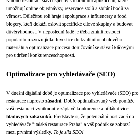
Mnoho restaurací slaví úspěchy s mobilními aplikacemi, které
umožňují online objednávky, rezervace stolů a sbírání bodů za
věrnost. Důležitou roli hraje i spolupráce s influencery a food
blogery, kteří dokáží oslovit specifické cílové skupiny a budovat
důvěryhodnost. V neposlední řadě je třeba zmínit rostoucí
popularitu rozvozu jídla. Investice do kvalitního obalového
materiálu a optimalizace procesu doručování se stávají klíčovými
pro udržení konkurenceschopnosti.
Optimalizace pro vyhledávače (SEO)
V dnešní digitální době je optimalizace pro vyhledávače (SEO) pro
restaurace naprosto
zásadní
. Dobře optimalizovaný web pomůže
vaší restauraci vyniknout v záplavě konkurence a přilákat
více
hladových zákazníků
. Představte si, že potenciální host zadá do
vyhledávače "italská restaurace Praha" a váš podnik se zobrazí
mezi prvními výsledky.
To je síla SEO!