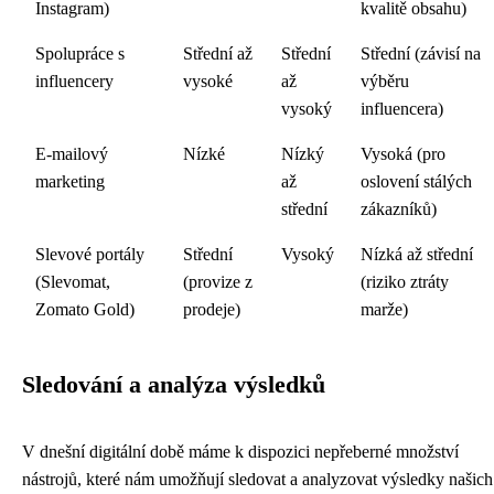
Instagram)
kvalitě obsahu)
Spolupráce s
Střední až
Střední
Střední (závisí na
influencery
vysoké
až
výběru
vysoký
influencera)
E-mailový
Nízké
Nízký
Vysoká (pro
marketing
až
oslovení stálých
střední
zákazníků)
Slevové portály
Střední
Vysoký
Nízká až střední
(Slevomat,
(provize z
(riziko ztráty
Zomato Gold)
prodeje)
marže)
Sledování a analýza výsledků
V dnešní digitální době máme k dispozici nepřeberné množství
nástrojů, které nám umožňují sledovat a analyzovat výsledky našich