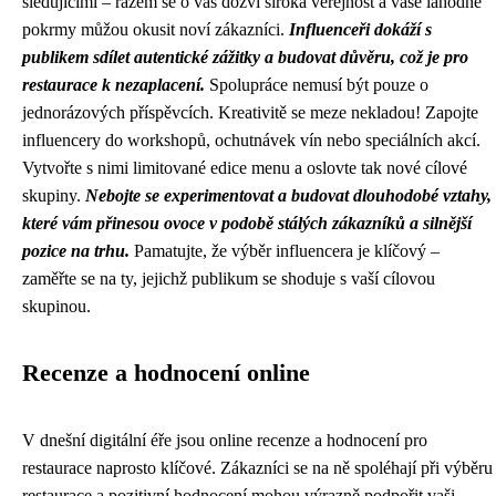
sledujícími – rázem se o vás dozví široká veřejnost a vaše lahodné
pokrmy můžou okusit noví zákazníci.
Influenceři dokáží s
publikem sdílet autentické zážitky a budovat důvěru, což je pro
restaurace k nezaplacení.
Spolupráce nemusí být pouze o
jednorázových příspěvcích. Kreativitě se meze nekladou! Zapojte
influencery do workshopů, ochutnávek vín nebo speciálních akcí.
Vytvořte s nimi limitované edice menu a oslovte tak nové cílové
skupiny.
Nebojte se experimentovat a budovat dlouhodobé vztahy,
které vám přinesou ovoce v podobě stálých zákazníků a silnější
pozice na trhu.
Pamatujte, že výběr influencera je klíčový –
zaměřte se na ty, jejichž publikum se shoduje s vaší cílovou
skupinou.
Recenze a hodnocení online
V dnešní digitální éře jsou online recenze a hodnocení pro
restaurace naprosto klíčové. Zákazníci se na ně spoléhají při výběru
restaurace a pozitivní hodnocení mohou výrazně podpořit vaši