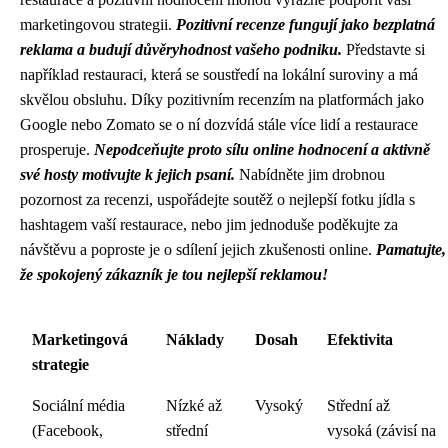
marketingovou strategii.
Pozitivní recenze fungují jako bezplatná
reklama a budují důvěryhodnost vašeho podniku.
Představte si
například restauraci, která se soustředí na lokální suroviny a má
skvělou obsluhu. Díky pozitivním recenzím na platformách jako
Google nebo Zomato se o ní dozvídá stále více lidí a restaurace
prosperuje.
Nepodceňujte proto sílu online hodnocení a aktivně
své hosty motivujte k jejich psaní.
Nabídněte jim drobnou
pozornost za recenzi, uspořádejte soutěž o nejlepší fotku jídla s
hashtagem vaší restaurace, nebo jim jednoduše poděkujte za
návštěvu a poproste je o sdílení jejich zkušenosti online.
Pamatujte,
že spokojený zákazník je tou nejlepší reklamou!
Marketingová
Náklady
Dosah
Efektivita
strategie
Sociální média
Nízké až
Vysoký
Střední až
(Facebook,
střední
vysoká (závisí na