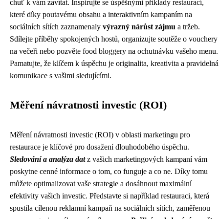
chuť k vám zavítat. Inspirujte se úspěšnými příklady restaurací,
které díky poutavému obsahu a interaktivním kampaním na
sociálních sítích zaznamenaly
výrazný
nárůst
zájmu
a tržeb.
Sdílejte příběhy spokojených hostů, organizujte soutěže o vouchery
na večeři nebo pozvěte food bloggery na ochutnávku vašeho menu.
Pamatujte, že klíčem k úspěchu je originalita, kreativita a pravidelná
komunikace s vašimi sledujícími.
Měření návratnosti investic (ROI)
Měření návratnosti investic (ROI) v oblasti marketingu pro
restaurace je klíčové pro dosažení dlouhodobého úspěchu.
Sledování a analýza dat
z vašich marketingových kampaní vám
poskytne cenné informace o tom, co funguje a co ne. Díky tomu
můžete optimalizovat vaše strategie a dosáhnout maximální
efektivity vašich investic. Představte si například restauraci, která
spustila cílenou reklamní kampaň na sociálních sítích, zaměřenou