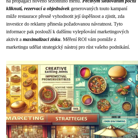
na propagaci nového sezónního menu.
Pečlivým sledováním počtu
kliknutí, rezervací a objednávek
generovaných touto kampaní
může restaurace přesně vyhodnotit její úspěšnost a zjistit, zda
investice do reklamy přinesla požadovanou návratnost. Tyto
informace pak poslouží k dalšímu vylepšování marketingových
aktivit a
maximalizaci zisku
. Měření ROI vám pomůže z
marketingu udělat strategický nástroj pro růst vašeho podnikání.