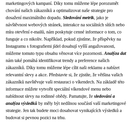
marketingových kampaní. Díky tomu můžeme lépe porozumět
chování našich zákazníků a optimalizovat naše strategie pro
dosažení maximálního dopadu.
Sledování metrik
, jako je
návštěvnost webových stránek, interakce na sociálních sítích nebo
míra otevření e-mailů, nám poskytuje cenné informace o tom, co
funguje a co nikoliv. Například, pokud zjistíme, že příspěvky na
Instagramu s fotografiemi jídel dosahují vyšší angažovanosti,
můžeme tomuto typu obsahu věnovat více pozornosti.
Analýza dat
nám také pomáhá identifikovat trendy a preference našich
zákazníků. Díky tomu můžeme lépe cílit naši reklamu a nabízet
relevantní slevy a akce. Představte si, že zjistíte, že většina vašich
zákazníků navštěvuje vaši restauraci o víkendech. Na základě této
informace můžete vytvořit speciální víkendové menu nebo
nabídnout slevy na rodinné obědy. Pamatujte, že
sledování a
analýza výsledků
by měly být nedílnou součástí vaší marketingové
strategie. Jen tak budete moci dosahovat vynikajících výsledků a
budovat si pevnou pozici na trhu.