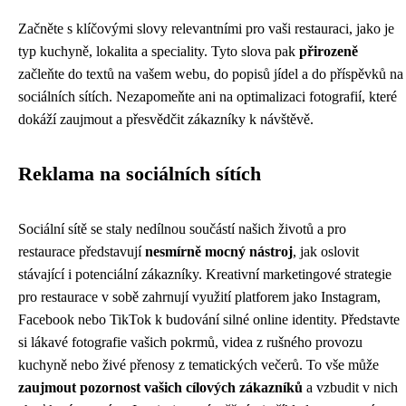
Začněte s klíčovými slovy relevantními pro vaši restauraci, jako je
typ kuchyně, lokalita a speciality. Tyto slova pak
přirozeně
začleňte do textů na vašem webu, do popisů jídel a do příspěvků na
sociálních sítích. Nezapomeňte ani na optimalizaci fotografií, které
dokáží zaujmout a přesvědčit zákazníky k návštěvě.
Reklama na sociálních sítích
Sociální sítě se staly nedílnou součástí našich životů a pro
restaurace představují
nesmírně
mocný
nástroj
, jak oslovit
stávající i potenciální zákazníky. Kreativní marketingové strategie
pro restaurace v sobě zahrnují využití platforem jako Instagram,
Facebook nebo TikTok k budování silné online identity. Představte
si lákavé fotografie vašich pokrmů, videa z rušného provozu
kuchyně nebo živé přenosy z tematických večerů. To vše může
zaujmout
pozornost
vašich
cílových
zákazníků
a vzbudit v nich