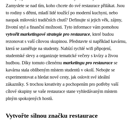
Zamyslete se nad tím, koho chcete do své restaurace přilákat. Jsou
to rodiny s dětmi, mladí lidé toužící po moderní kuchyni, nebo
naopak milovníci tradičních chutí? Definujte si jejich věk, zájmy,
životní styl a finanční možnosti. Tyto informace vám pomohou
vytvořit marketingové strategie pro restaurace
, které budou
rezonovat s vaší cílovou skupinou. Představte si například kavárnu,
která se zaměřuje na studenty. Nabízí rychlé wifi připojení,
studentské slevy a organizuje tematické večery s kvízy a živou
hudbou. Díky tomuto cílenému
marketingu pro restaurace
se
kavárna stala oblíbeným místem studentů v okolí. Nebojte se
experimentovat a hledat nové cesty, jak oslovit své ideální
zákazníky. S trochou kreativity a pochopením pro potřeby vaší
cílové skupiny se vaše restaurace stane vyhledávaným místem
plným spokojených hostů.
Vytvořte silnou značku restaurace