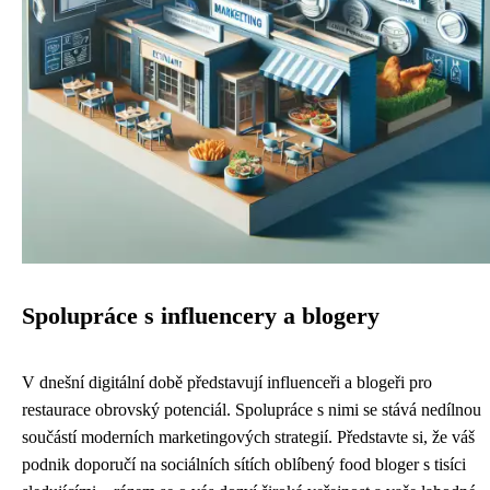
Spolupráce s influencery a blogery
V dnešní digitální době představují influenceři a blogeři pro
restaurace obrovský potenciál. Spolupráce s nimi se stává nedílnou
součástí moderních marketingových strategií. Představte si, že váš
podnik doporučí na sociálních sítích oblíbený food bloger s tisíci