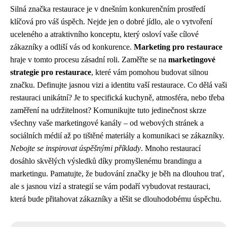
Silná značka restaurace je v dnešním konkurenčním prostředí
klíčová pro váš úspěch. Nejde jen o dobré jídlo, ale o vytvoření
uceleného a atraktivního konceptu, který osloví vaše cílové
zákazníky a odliší vás od konkurence.
Marketing pro restaurace
hraje v tomto procesu zásadní roli. Zaměřte se na
marketingové
strategie pro restaurace
, které vám pomohou budovat silnou
značku. Definujte jasnou vizi a identitu vaší restaurace. Co dělá vaši
restauraci unikátní? Je to specifická kuchyně, atmosféra, nebo třeba
zaměření na udržitelnost? Komunikujte tuto jedinečnost skrze
všechny vaše marketingové kanály – od webových stránek a
sociálních médií až po tištěné materiály a komunikaci se zákazníky.
Nebojte se inspirovat úspěšnými příklady
. Mnoho restaurací
dosáhlo skvělých výsledků díky promyšlenému brandingu a
marketingu. Pamatujte, že budování značky je běh na dlouhou trať,
ale s jasnou vizí a strategií se vám podaří vybudovat restauraci,
která bude přitahovat zákazníky a těšit se dlouhodobému úspěchu.