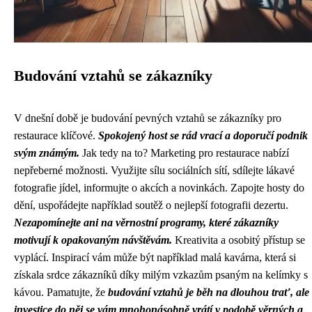
Budování vztahů se zákazníky
V dnešní době je budování pevných vztahů se zákazníky pro
restaurace klíčové.
Spokojený host se rád vrací a doporučí podnik
svým známým.
Jak tedy na to? Marketing pro restaurace nabízí
nepřeberné možnosti. Využijte sílu sociálních sítí, sdílejte lákavé
fotografie jídel, informujte o akcích a novinkách. Zapojte hosty do
dění, uspořádejte například soutěž o nejlepší fotografii dezertu.
Nezapomínejte ani na věrnostní programy, které zákazníky
motivují k opakovaným návštěvám.
Kreativita a osobitý přístup se
vyplácí. Inspirací vám může být například malá kavárna, která si
získala srdce zákazníků díky milým vzkazům psaným na kelímky s
kávou. Pamatujte, že
budování vztahů je běh na dlouhou trať, ale
investice do něj se vám mnohonásobně vrátí v podobě věrných a