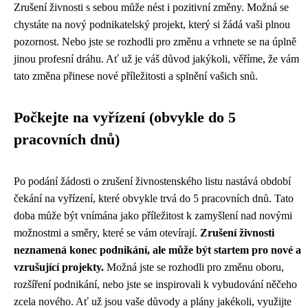
Zrušení živnosti s sebou může nést i pozitivní změny. Možná se
chystáte na nový podnikatelský projekt, který si žádá vaši plnou
pozornost. Nebo jste se rozhodli pro změnu a vrhnete se na úplně
jinou profesní dráhu. Ať už je váš důvod jakýkoli, věříme, že vám
tato změna přinese nové příležitosti a splnění vašich snů.
Počkejte na vyřízení (obvykle do 5
pracovních dnů)
Po podání žádosti o zrušení živnostenského listu nastává období
čekání na vyřízení, které obvykle trvá do 5 pracovních dnů. Tato
doba může být vnímána jako příležitost k zamyšlení nad novými
možnostmi a směry, které se vám otevírají.
Zrušení živnosti
neznamená konec podnikání, ale může být startem pro nové a
vzrušující projekty.
Možná jste se rozhodli pro změnu oboru,
rozšíření podnikání, nebo jste se inspirovali k vybudování něčeho
zcela nového. Ať už jsou vaše důvody a plány jakékoli, využijte