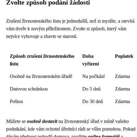
Zvolte způsob podání žádosti
Zrušení živnostenského listu je jednodušší, než si myslíte, a otevírá
vám dveře k novým příležitostem. Zvolte si způsob, který vám
nejvíce vyhovuje a zbavte se starostí.
Způsob zrušení živnostenského
Doba
Poplatek
listu
vyřízení
Osobně na živnostenském úřadě
Na počkání
Zdarma
Datovou schránkou
Do 5 dnů
Zdarma
Poštou
Do 30 dnů
Zdarma
Můžete se
osobně dostavit
na živnostenský úřad v místě vašeho
podnikání, kde vám ochotní úředníci rádi se vším pomohou. Pokud
dáváte přednost pohodlí domova, využijte
online formulář
a