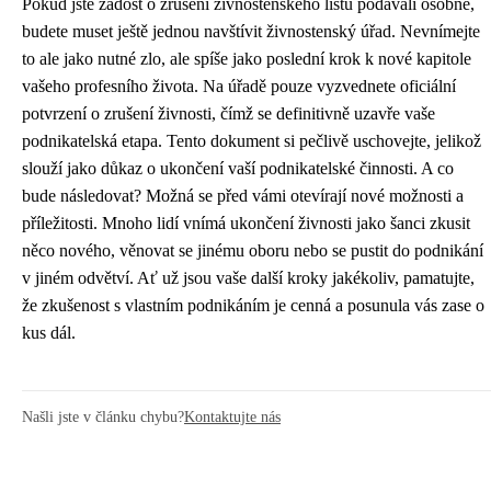
Pokud jste žádost o zrušení živnostenského listu podávali osobně,
budete muset ještě jednou navštívit živnostenský úřad. Nevnímejte
to ale jako nutné zlo, ale spíše jako poslední krok k nové kapitole
vašeho profesního života. Na úřadě pouze vyzvednete oficiální
potvrzení o zrušení živnosti, čímž se definitivně uzavře vaše
podnikatelská etapa. Tento dokument si pečlivě uschovejte, jelikož
slouží jako důkaz o ukončení vaší podnikatelské činnosti. A co
bude následovat? Možná se před vámi otevírají nové možnosti a
příležitosti. Mnoho lidí vnímá ukončení živnosti jako šanci zkusit
něco nového, věnovat se jinému oboru nebo se pustit do podnikání
v jiném odvětví. Ať už jsou vaše další kroky jakékoliv, pamatujte,
že zkušenost s vlastním podnikáním je cenná a posunula vás zase o
kus dál.
Našli jste v článku chybu?
Kontaktujte nás