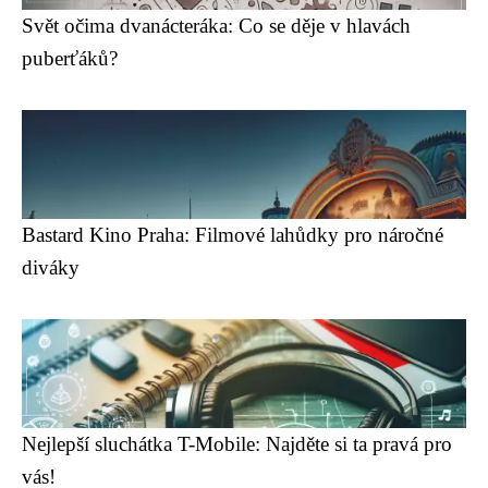
Svět očima dvanácteráka: Co se děje v hlavách
puberťáků?
Bastard Kino Praha: Filmové lahůdky pro náročné
diváky
Nejlepší sluchátka T-Mobile: Najděte si ta pravá pro
vás!