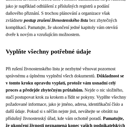
jako je například odhlášení z příslušných registrů a podání
daňového přiznání. S trochou plánování a organizace však
zvládnete
postup zrušení živnostenského listu
bez zbytečných
komplikací. Pamatujte, že ukončení jedné kapitoly vám otevírá
dveře k novým a vzrušujícím možnostem.
Vyplňte všechny potřebné údaje
Při rušení živnostenského listu je nezbytné věnovat pozornost
správnému a úplnému vyplnění všech dokumentů.
Důkladnost se
v tomto kroku opravdu vyplatí, protože vám usnadní celý
proces a předejde zbytečným průtahům.
Nejde o nic složitého,
stačí postupovat krok za krokem a řídit se pokyny. Vyplňte všechny
požadované informace, jako je jméno, adresa, identifikační číslo a
další údaje. Pokud si s něčím nejste jisti, neváhejte se obrátit na
příslušný živnostenský úřad, kde vám ochotně poradí.
Pamatujte,
že ukončení živnosti neznamená konec vašich podnikatelských