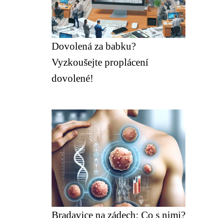
Dovolená za babku?
Vyzkoušejte proplácení
dovolené!
Bradavice na zádech: Co s nimi?