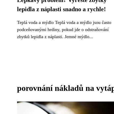
Lepkavý problém? Vyřešte zbytky
lepidla z náplasti snadno a rychle!
Teplá voda a mýdlo Teplá voda a mýdlo jsou často
podceňovanými hrdiny, pokud jde o odstraňování
zbytků lepidla z náplasti. Jemné mýdlo...
porovnání nákladů na vytáp