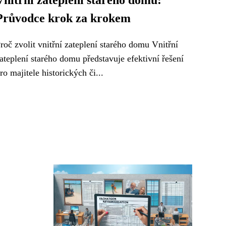
Vnitřní zateplení starého domu:
Průvodce krok za krokem
roč zvolit vnitřní zateplení starého domu Vnitřní
ateplení starého domu představuje efektivní řešení
ro majitele historických či...