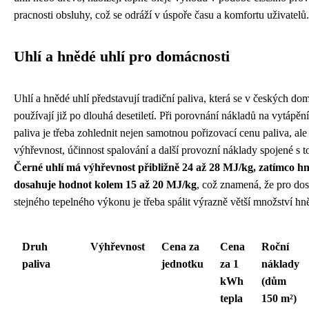
pracnosti obsluhy, což se odráží v úspoře času a komfortu uživatelů.
Uhlí a hnědé uhlí pro domácnosti
Uhlí a hnědé uhlí představují tradiční paliva, která se v českých d
používají již po dlouhá desetiletí. Při porovnání nákladů na vytápěn
paliva je třeba zohlednit nejen samotnou pořizovací cenu paliva, ale
výhřevnost, účinnost spalování a další provozní náklady spojené s 
Černé uhlí má výhřevnost přibližně 24 až 28 MJ/kg, zatímco hn
dosahuje hodnot kolem 15 až 20 MJ/kg
, což znamená, že pro do
stejného tepelného výkonu je třeba spálit výrazně větší množství hn
Druh
Výhřevnost
Cena za
Cena
Roční
paliva
jednotku
za 1
náklady
kWh
(dům
tepla
150 m²)