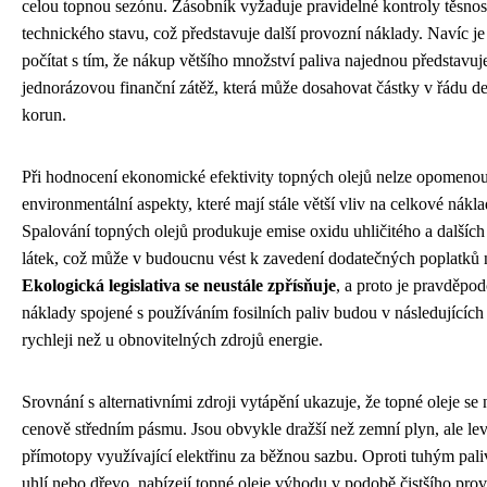
celou topnou sezónu. Zásobník vyžaduje pravidelné kontroly těsnost
technického stavu, což představuje další provozní náklady. Navíc je
počítat s tím, že nákup většího množství paliva najednou představuj
jednorázovou finanční zátěž, která může dosahovat částky v řádu des
korun.
Při hodnocení ekonomické efektivity topných olejů nelze opomenou
environmentální aspekty, které mají stále větší vliv na celkové nákl
Spalování topných olejů produkuje emise oxidu uhličitého a dalších
látek, což může v budoucnu vést k zavedení dodatečných poplatků 
Ekologická legislativa se neustále zpřísňuje
, a proto je pravděpo
náklady spojené s používáním fosilních paliv budou v následujících 
rychleji než u obnovitelných zdrojů energie.
Srovnání s alternativními zdroji vytápění ukazuje, že topné oleje se 
cenově středním pásmu. Jsou obvykle dražší než zemní plyn, ale lev
přímotopy využívající elektřinu za běžnou sazbu. Oproti tuhým pali
uhlí nebo dřevo, nabízejí topné oleje výhodu v podobě čistšího pro