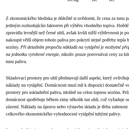
Z ekonomického hlediska je důležité si uvědomit, že cena za tunu p
jediným rozhodujícím faktorem při výběru vhodného topiva. Hnědé
zpravidla levnější než černé uhlí, avšak kvůli nižší výhřevnosti je p
nakoupit větší objem tohoto paliva pro pokrytí stejné potřeby tepla
sezóny.
Při detailním propočtu nákladů na vytápění je nezbytné pře
na jednotku vyrobené energie
, nikoliv pouze porovnávat ceny za k
tunu paliva.
Skladovací prostory pro uhlí představují další aspekt, který ovlivňu
náklady na vytápění. Domácnosti musí mít k dispozici dostatečně v
prostory pro uskladnění paliva, ideálně na celou topnou sezónu. Pr
domácnost spotřebuje během zimy několik tun uhlí, což vyžaduje o
zázemí. Náklady na úpravu nebo výstavbu skladu je třeba zahrnout
celkového ekonomického vyhodnocení vytápění tuhými palivy.