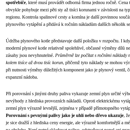
spotřebiče
, které musí provádět odborná firma jednou ročně. Cena t
obvykle pohybuje mezi pěti sty až tisíci korunami v závislosti na typ
regionu. Kontrola spalinové cesty a komína je další povinnou součá
plynového vytápění a přidává k ročním nákladům dalších několik se
Údržba plynového kotle představuje další položku v rozpočtu. I kdy
moderní plynové kotle relativně spolehlivé, občasné výměny dílů ne
zásahy jsou nevyhnutelné.
Průměrně lze počítat s ročními náklady 
kolem tisíce až dvou tisíc korun
, přičemž tyto náklady se mohou výr
při nutnosti výměny důležitých komponent jako je plynový ventil, 
expanzní nádoba.
Při porovnání s jinými druhy paliva vykazuje zemní plyn určité výh
nevýhody z hlediska provozních nákladů. Oproti elektrickému vytá
zemní plyn výrazně levnější, zejména v případě přímotopného vytáp
Porovnání s pevnými palivy jako je uhlí nebo dřevo ukazuje
, ž
je sice dražší z hlediska ceny energie, ale výrazně komfortnější a 
na obsluhu. Není nutné skladovat palivo, odstraňovat popel ani pra