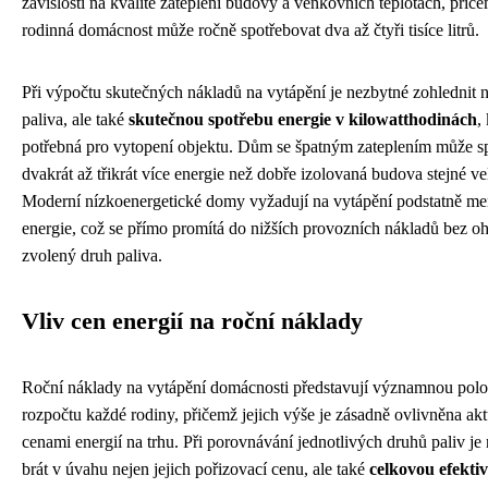
závislosti na kvalitě zateplení budovy a venkovních teplotách, při
rodinná domácnost může ročně spotřebovat dva až čtyři tisíce litrů.
Při výpočtu skutečných nákladů na vytápění je nezbytné zohlednit 
paliva, ale také
skutečnou spotřebu energie v kilowatthodinách
,
potřebná pro vytopení objektu. Dům se špatným zateplením může s
dvakrát až třikrát více energie než dobře izolovaná budova stejné vel
Moderní nízkoenergetické domy vyžadují na vytápění podstatně me
energie, což se přímo promítá do nižších provozních nákladů bez o
zvolený druh paliva.
Vliv cen energií na roční náklady
Roční náklady na vytápění domácnosti představují významnou pol
rozpočtu každé rodiny, přičemž jejich výše je zásadně ovlivněna ak
cenami energií na trhu. Při porovnávání jednotlivých druhů paliv je
brát v úvahu nejen jejich pořizovací cenu, ale také
celkovou efektiv