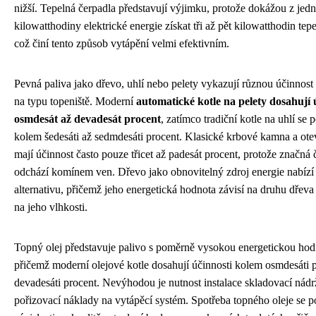
nižší. Tepelná čerpadla představují výjimku, protože dokážou z jed
kilowatthodiny elektrické energie získat tři až pět kilowatthodin tep
což činí tento způsob vytápění velmi efektivním.
Pevná paliva jako dřevo, uhlí nebo pelety vykazují různou účinnost 
na typu topeniště. Moderní
automatické kotle na pelety dosahují 
osmdesát až devadesát procent
, zatímco tradiční kotle na uhlí se 
kolem šedesáti až sedmdesáti procent. Klasické krbové kamna a ote
mají účinnost často pouze třicet až padesát procent, protože značná č
odchází komínem ven. Dřevo jako obnovitelný zdroj energie nabízí
alternativu, přičemž jeho energetická hodnota závisí na druhu dřev
na jeho vlhkosti.
Topný olej představuje palivo s poměrně vysokou energetickou hod
přičemž moderní olejové kotle dosahují účinnosti kolem osmdesáti p
devadesáti procent. Nevýhodou je nutnost instalace skladovací nádr
pořizovací náklady na vytápěcí systém. Spotřeba topného oleje se 