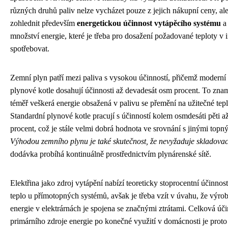
různých druhů paliv nelze vycházet pouze z jejich nákupní ceny, al
zohlednit především
energetickou účinnost vytápěcího systému
a 
množství energie, které je třeba pro dosažení požadované teploty v i
spotřebovat.
Zemní plyn patří mezi paliva s vysokou účinností, přičemž modern
plynové kotle dosahují účinnosti až devadesát osm procent. To zna
téměř veškerá energie obsažená v palivu se přemění na užitečné tepl
Standardní plynové kotle pracují s účinností kolem osmdesáti pěti a
procent, což je stále velmi dobrá hodnota ve srovnání s jinými topn
Výhodou zemního plynu je také skutečnost, že nevyžaduje skladovac
dodávka probíhá kontinuálně prostřednictvím plynárenské sítě.
Elektřina jako zdroj vytápění nabízí teoreticky stoprocentní účinno
teplo u přímotopných systémů, avšak je třeba vzít v úvahu, že výrob
energie v elektrárnách je spojena se značnými ztrátami. Celková úč
primárního zdroje energie po konečné využití v domácnosti je proto