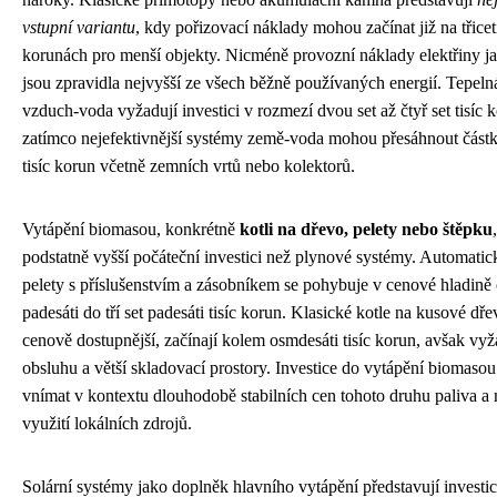
vstupní variantu
, kdy pořizovací náklady mohou začínat již na třiceti
korunách pro menší objekty. Nicméně provozní náklady elektřiny ja
jsou zpravidla nejvyšší ze všech běžně používaných energií. Tepeln
vzduch-voda vyžadují investici v rozmezí dvou set až čtyř set tisíc 
zatímco nejefektivnější systémy země-voda mohou přesáhnout částku
tisíc korun včetně zemních vrtů nebo kolektorů.
Vytápění biomasou, konkrétně
kotli na dřevo, pelety nebo štěpku
podstatně vyšší počáteční investici než plynové systémy. Automatic
pelety s příslušenstvím a zásobníkem se pohybuje v cenové hladině 
padesáti do tří set padesáti tisíc korun. Klasické kotle na kusové dře
cenově dostupnější, začínají kolem osmdesáti tisíc korun, avšak vyž
obsluhu a větší skladovací prostory. Investice do vytápění biomasou
vnímat v kontextu dlouhodobě stabilních cen tohoto druhu paliva a
využití lokálních zdrojů.
Solární systémy jako doplněk hlavního vytápění představují investici