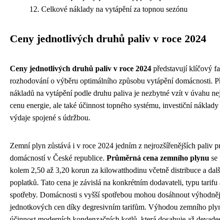
Celkové náklady na vytápění za topnou sezónu
Ceny jednotlivých druhů paliv v roce 2024
Ceny jednotlivých druhů paliv v roce 2024
představují klíčový fa
rozhodování o výběru optimálního způsobu vytápění domácnosti. P
nákladů na vytápění podle druhu paliva je nezbytné vzít v úvahu n
cenu energie, ale také účinnost topného systému, investiční náklady
výdaje spojené s údržbou.
Zemní plyn zůstává i v roce 2024 jedním z nejrozšířenějších paliv p
domácností v České republice.
Průměrná cena zemního plynu
se 
kolem 2,50 až 3,20 korun za kilowatthodinu včetně distribuce a dal
poplatků. Tato cena je závislá na konkrétním dodavateli, typu tarif
spotřeby. Domácnosti s vyšší spotřebou mohou dosáhnout výhodněj
jednotkových cen díky degresivním tarifům. Výhodou zemního ply
účinnost moderních kondenzačních kotlů, která dosahuje až devadesá