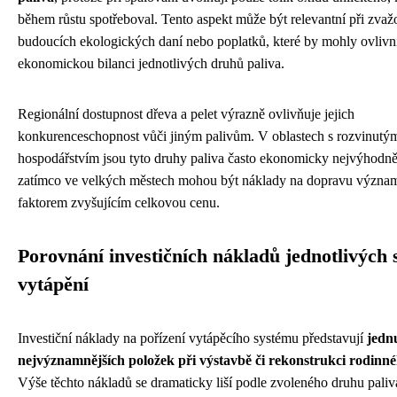
během růstu spotřeboval. Tento aspekt může být relevantní při zvaž
budoucích ekologických daní nebo poplatků, které by mohly ovlivn
ekonomickou bilanci jednotlivých druhů paliva.
Regionální dostupnost dřeva a pelet výrazně ovlivňuje jejich
konkurenceschopnost vůči jiným palivům. V oblastech s rozvinutý
hospodářstvím jsou tyto druhy paliva často ekonomicky nejvýhodně
zatímco ve velkých městech mohou být náklady na dopravu význ
faktorem zvyšujícím celkovou cenu.
Porovnání investičních nákladů jednotlivých
vytápění
Investiční náklady na pořízení vytápěcího systému představují
jedn
nejvýznamnějších položek při výstavbě či rekonstrukci rodin
Výše těchto nákladů se dramaticky liší podle zvoleného druhu paliv