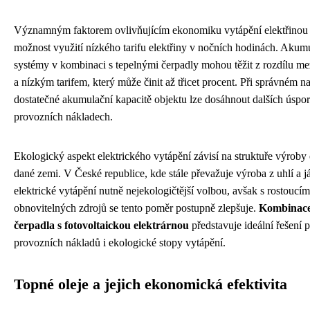
Významným faktorem ovlivňujícím ekonomiku vytápění elektřinou 
možnost využití nízkého tarifu elektřiny v nočních hodinách. Akum
systémy v kombinaci s tepelnými čerpadly mohou těžit z rozdílu m
a nízkým tarifem, který může činit až třicet procent. Při správném n
dostatečné akumulační kapacitě objektu lze dosáhnout dalších úspor
provozních nákladech.
Ekologický aspekt elektrického vytápění závisí na struktuře výroby 
dané zemi. V České republice, kde stále převažuje výroba z uhlí a j
elektrické vytápění nutně nejekologičtější volbou, avšak s rostoucí
obnovitelných zdrojů se tento poměr postupně zlepšuje.
Kombinace
čerpadla s fotovoltaickou elektrárnou
představuje ideální řešení p
provozních nákladů i ekologické stopy vytápění.
Topné oleje a jejich ekonomická efektivita