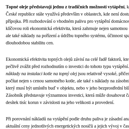
Topné oleje představují jednu z tradičních možností vytápění
, 
České republice stále využívá především v oblastech, kde není dos
přípojka. Při rozhodování o vhodném palivu pro vytápění domácnost
klíčovou roli ekonomická efektivita, která zahrnuje nejen samotnou 
ale také náklady na pořízení a údržbu topného systému, účinnost sp
dlouhodobou stabilitu cen.
Ekonomická efektivita topných olejů závisí na celé řadě faktorů, kte
pečlivě zvážit před rozhodnutím o investici do tohoto typu vytápění
náklady na instalaci kotle na topný olej
jsou relativně vysoké, přiče
počítat nejen s cenou samotného kotle, ale také s náklady na zásobní
který musí být umístěn buď v objektu, nebo v jeho bezprostřední blí
Zásobník představuje významnou investici, která může dosahovat č
desítek tisíc korun v závislosti na jeho velikosti a provedení.
Při porovnání nákladů na vytápění podle druhu paliva je zásadní an
aktuální ceny jednotlivých energetických nosičů a jejich vývoj v ča