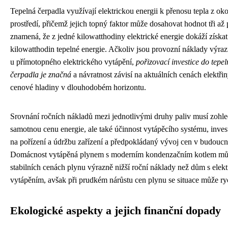
Tepelná čerpadla využívají elektrickou energii k přenosu tepla z ok
prostředí, přičemž jejich topný faktor může dosahovat hodnot tři až 
znamená, že z jedné kilowatthodiny elektrické energie dokáží získat 
kilowatthodin tepelné energie. Ačkoliv jsou provozní náklady výraz
u přímotopného elektrického vytápění,
pořizovací investice do tepe
čerpadla je značná
a návratnost závisí na aktuálních cenách elektřiny
cenové hladiny v dlouhodobém horizontu.
Srovnání ročních nákladů mezi jednotlivými druhy paliv musí zohl
samotnou cenu energie, ale také účinnost vytápěcího systému, inves
na pořízení a údržbu zařízení a předpokládaný vývoj cen v budoucn
Domácnost vytápěná plynem s moderním kondenzačním kotlem můž
stabilních cenách plynu výrazně nižší roční náklady než dům s elek
vytápěním, avšak při prudkém nárůstu cen plynu se situace může ryc
Ekologické aspekty a jejich finanční dopady