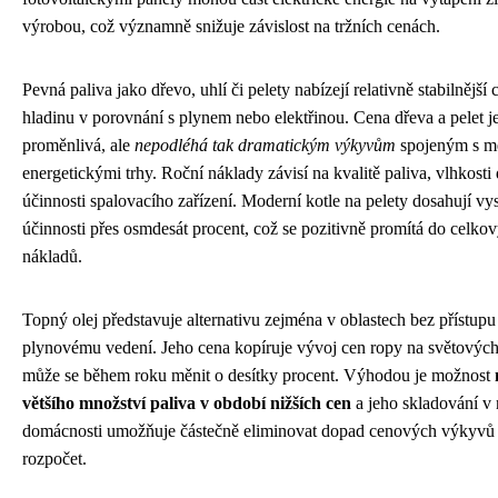
výrobou, což významně snižuje závislost na tržních cenách.
Pevná paliva jako dřevo, uhlí či pelety nabízejí relativně stabilnější
hladinu v porovnání s plynem nebo elektřinou. Cena dřeva a pelet je
proměnlivá, ale
nepodléhá tak dramatickým výkyvům
spojeným s m
energetickými trhy. Roční náklady závisí na kvalitě paliva, vlhkosti
účinnosti spalovacího zařízení. Moderní kotle na pelety dosahují vy
účinnosti přes osmdesát procent, což se pozitivně promítá do celko
nákladů.
Topný olej představuje alternativu zejména v oblastech bez přístupu
plynovému vedení. Jeho cena kopíruje vývoj cen ropy na světových 
může se během roku měnit o desítky procent. Výhodou je možnost
většího množství paliva v období nižších cen
a jeho skladování v 
domácnosti umožňuje částečně eliminovat dopad cenových výkyvů 
rozpočet.