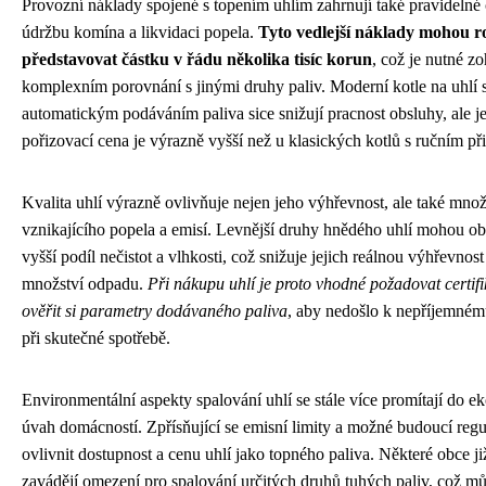
Provozní náklady spojené s topením uhlím zahrnují také pravidelné č
údržbu komína a likvidaci popela.
Tyto vedlejší náklady mohou r
představovat částku v řádu několika tisíc korun
, což je nutné zo
komplexním porovnání s jinými druhy paliv. Moderní kotle na uhlí 
automatickým podáváním paliva sice snižují pracnost obsluhy, ale je
pořizovací cena je výrazně vyšší než u klasických kotlů s ručním př
Kvalita uhlí výrazně ovlivňuje nejen jeho výhřevnost, ale také množ
vznikajícího popela a emisí. Levnější druhy hnědého uhlí mohou o
vyšší podíl nečistot a vlhkosti, což snižuje jejich reálnou výhřevnost
množství odpadu.
Při nákupu uhlí je proto vhodné požadovat certifik
ověřit si parametry dodávaného paliva
, aby nedošlo k nepříjemném
při skutečné spotřebě.
Environmentální aspekty spalování uhlí se stále více promítají do 
úvah domácností. Zpřísňující se emisní limity a možné budoucí re
ovlivnit dostupnost a cenu uhlí jako topného paliva. Některé obce ji
zavádějí omezení pro spalování určitých druhů tuhých paliv, což m