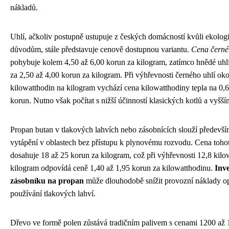
nákladů.
Uhlí, ačkoliv postupně ustupuje z českých domácností kvůli ekolo
důvodům, stále představuje cenově dostupnou variantu.
Cena černé
pohybuje kolem 4,50 až 6,00 korun za kilogram, zatímco hnědé uhlí
za 2,50 až 4,00 korun za kilogram. Při výhřevnosti černého uhlí oko
kilowatthodin na kilogram vychází cena kilowatthodiny tepla na 0,6
korun. Nutno však počítat s nižší účinností klasických kotlů a vyšš
Propan butan v tlakových lahvích nebo zásobnících slouží předevší
vytápění v oblastech bez přístupu k plynovému rozvodu. Cena tohot
dosahuje 18 až 25 korun za kilogram, což při výhřevnosti 12,8 kilo
kilogram odpovídá ceně 1,40 až 1,95 korun za kilowatthodinu.
Inve
zásobníku na propan
může dlouhodobě snížit provozní náklady op
používání tlakových lahví.
Dřevo ve formě polen zůstává tradičním palivem s cenami 1200 až