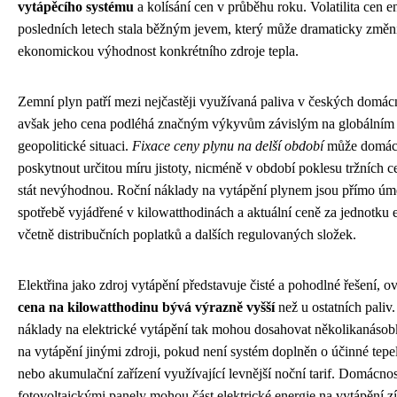
vytápěcího systému
a kolísání cen v průběhu roku. Volatilita cen en
posledních letech stala běžným jevem, který může dramaticky změn
ekonomickou výhodnost konkrétního zdroje tepla.
Zemní plyn patří mezi nejčastěji využívaná paliva v českých domác
avšak jeho cena podléhá značným výkyvům závislým na globálním 
geopolitické situaci.
Fixace ceny plynu na delší období
může domác
poskytnout určitou míru jistoty, nicméně v období poklesu tržních 
stát nevýhodnou. Roční náklady na vytápění plynem jsou přímo úm
spotřebě vyjádřené v kilowatthodinách a aktuální ceně za jednotku 
včetně distribučních poplatků a dalších regulovaných složek.
Elektřina jako zdroj vytápění představuje čisté a pohodlné řešení, 
cena na kilowatthodinu bývá výrazně vyšší
než u ostatních paliv
náklady na elektrické vytápění tak mohou dosahovat několikanáso
na vytápění jinými zdroji, pokud není systém doplněn o účinné tepe
nebo akumulační zařízení využívající levnější noční tarif. Domácnos
fotovoltaickými panely mohou část elektrické energie na vytápění zí