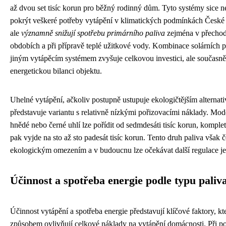
až dvou set tisíc korun pro běžný rodinný dům. Tyto systémy sice
pokrýt veškeré potřeby vytápění v klimatických podmínkách České 
ale
významně snižují spotřebu primárního paliva
zejména v přecho
obdobích a při přípravě teplé užitkové vody. Kombinace solárních p
jiným vytápěcím systémem zvyšuje celkovou investici, ale současně
energetickou bilanci objektu.
Uhelné vytápění, ačkoliv postupně ustupuje ekologičtějším alternati
představuje variantu s relativně nízkými pořizovacími náklady. Mod
hnědé nebo černé uhlí lze pořídit od sedmdesáti tisíc korun, komplet
pak vyjde na sto až sto padesát tisíc korun. Tento druh paliva však č
ekologickým omezením a v budoucnu lze očekávat další regulace je
Účinnost a spotřeba energie podle typu paliv
Účinnost vytápění a spotřeba energie představují klíčové faktory, k
způsobem ovlivňují celkové náklady na vytápění domácnosti. Při p