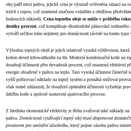
olej patří mezi paliva, jejichž cena je výrazně ovlivněna situací na 
trzích s ropou, což znamená značnou volatilitu a obtížnou předvídat
budoucích nákladů.
Cena topného oleje se může v průběhu roku
desítky procent
, což komplikuje dlouhodobé plánování rodinného 
vytváří určitou míru nejistoty pro domácnosti závislé na tomto typu 
Výhodou topných olejů je jejich relativně vysoká výhřevnost, která
kolem deseti kilowatthodin na litr. Moderní kondenzační kotle na to
dosahují účinnosti přes devadesát procent, což znamená efektivní 
energie obsažené v palivu na teplo. Tato vysoká účinnost částečně
vyšší pořizovací náklady na topný systém a pomáhá snižovat provoz
však nutné zdůraznit, že dosažení optimální účinnosti vyžaduje pra
údržbu kotle a správné nastavení spalovacího procesu.
Z hlediska ekonomické efektivity je třeba zvažovat také náklady na
paliva.
Domácnosti využívající topný olej musí disponovat dostate
prostorem pro umístění zásobníku
, který pojme zásobu paliva mini