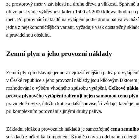
za prostorový metr v závislosti na druhu dřeva a vlhkosti. Správně 
dřevo poskytuje výhřevnost kolem 1500 až 2000 kilowatthodin na 
metr. Při porovnání nákladů na vytápění podle druhu paliva vychází
jedna z nejekonomičtějších variant, vyžaduje však dostatečný sklad
a pravidelnou obsluhu.
Zemní plyn a jeho provozní náklady
Zemní plyn představuje jedno z nejrozšířenějších paliv pro vytápěn
v České republice a jeho provozní náklady jsou klíčovým faktorem 
rozhodování o výběru vhodného způsobu vytápění.
Celkové nákla
provoz plynového vytápění zahrnují nejen samotnou cenu plyn
pravidelné revize, údržbu kotle a další související výdaje, které je n
při komplexním porovnání s jinými druhy paliva.
Základní složkou provozních nákladů je samozřejmě
cena zemního
se skládá z několika komponent. Kromě ceny za odebranou energii