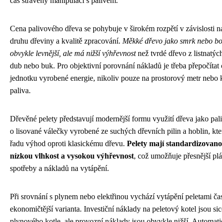
čas strávený manipulací s palivem.
Cena palivového dřeva se pohybuje v širokém rozpětí v závislosti n
druhu dřeviny a kvalitě zpracování.
Měkké dřevo jako smrk nebo bo
obvykle levnější, ale má nižší výhřevnost
než tvrdé dřevo z listnatýc
dub nebo buk. Pro objektivní porovnání nákladů je třeba přepočítat
jednotku vyrobené energie, nikoliv pouze na prostorový metr nebo 
paliva.
Dřevěné pelety představují modernější formu využití dřeva jako pali
o lisované válečky vyrobené ze suchých dřevních pilin a hoblin, kte
řadu výhod oproti klasickému dřevu.
Pelety mají standardizovano
nízkou vlhkost a vysokou výhřevnost
, což umožňuje přesnější pl
spotřeby a nákladů na vytápění.
Při srovnání s plynem nebo elektřinou vychází vytápění peletami ča
ekonomičtější varianta. Investiční náklady na peletový kotel jsou sic
plynového kotle, ale provozní náklady jsou obvykle nižší. Automat