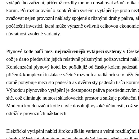
vytápěcího zařízení, přičemž rozdíly mohou dosahovat až několika se
korun. Při rozhodování o konkrétním systému vytápění je proto nez
zvažovat nejen provozní náklady spojené s různými druhy paliva, a
počáteční investici, která může výrazně ovlivnit celkovou ekonomi
návratnost zvolené varianty.
Plynové kotle patří mezi
nejrozšířenější vytápěcí systémy v Česk
což je dано především jejich relativně příznivými pořizovacími nákl
Kondenzační plynový kotel lze pořídit již od částky kolem padesáti t
přičemž komplexní instalace včetně rozvodů a radiátorů se v běžn
domě pohybuje mezi sto padesáti až dvěma sty padesáti tisíci korun
Výhodou plynového vytápění je dostupnost paliva prostřednictvím d
sítě, což eliminuje nutnost skladovacích prostor a snižuje počáteční i
Moderní kondenzační kotle navíc dosahují vysoké účinnosti, což se
odráží v provozních nákladech.
Elektřické vytápění nabízí širokou škálu variant s velmi rozdílnými 
nároky. Klasické přímotopy nebo akumulační kamna představují
nej