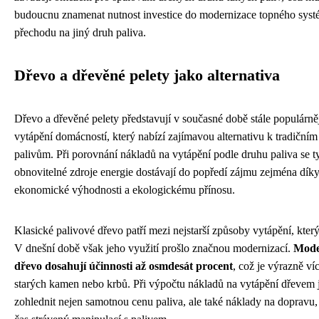
budoucnu znamenat nutnost investice do modernizace topného sys
přechodu na jiný druh paliva.
Dřevo a dřevěné pelety jako alternativa
Dřevo a dřevěné pelety představují v současné době stále populárně
vytápění domácností, který nabízí zajímavou alternativu k tradičním
palivům. Při porovnání nákladů na vytápění podle druhu paliva se t
obnovitelné zdroje energie dostávají do popředí zájmu zejména díky 
ekonomické výhodnosti a ekologickému přínosu.
Klasické palivové dřevo patří mezi nejstarší způsoby vytápění, který
V dnešní době však jeho využití prošlo značnou modernizací.
Mode
dřevo dosahují účinnosti až osmdesát procent
, což je výrazně ví
starých kamen nebo krbů. Při výpočtu nákladů na vytápění dřevem 
zohlednit nejen samotnou cenu paliva, ale také náklady na dopravu,