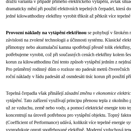
dražší varianta v případě přímého elektrického vytápění, avšak situa
dramaticky mění při použití efektivních tepelných čerpadel, která d
jedné kilowatthodiny elektřiny vyrobit třikrát až pětkrát více tepelné
Provozní náklady na vytápění elektřinou
se pohybují v širokém r
závislosti na zvolené technologii a účinnosti systému. Klasické elekt
přímotopy nebo akumulační kamna spotřebují přesně tolik elektřiny, 
potřebujeme vyrobit, což při současných cenách elektřiny kolem šes
korun za kilowatthodinu činí tento způsob vytápění jedním z nejdraž
Pro průměrný rodinný dům o rozloze sto padesát metrů čtverečních 
roční náklady v řádu padesáti až osmdesáti tisíc korun při použití p
Tepelná čerpadla však přinášejí
zásadní změnu v ekonomice elektri
vytápění
. Tato zařízení využívají principu přenosu tepla z okolního p
už ze vzduchu, země nebo vody, a pomocí elektrické energie toto te
koncentrují na úroveň potřebnou pro vytápění objektu. Topný fakt
(Coefficient of Performance) udává, kolikrát více tepelné energie s
vyprodukuje oproti spotřebované elektřině. Moderní vzduchová tep