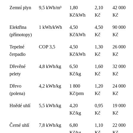
Zemní plyn
9,5 kWh/m³
1,80
2,10
42 000
Kč/kWh
Kč
Kč
Elektřina
1 kWh/kWh
4,50
4,50
90 000
(přímotopy)
Kč/kWh
Kč
Kč
Tepelné
COP 3,5
4,50
1,30
26 000
čerpadlo
Kč/kWh
Kč
Kč
Dřevěné
4,8 kWh/kg
6,50
1,60
32 000
pelety
Kč/kg
Kč
Kč
Dřevo
4,2 kWh/kg
1 800
1,20
24 000
(polena)
Kč/prm
Kč
Kč
Hnědé uhlí
5,5 kWh/kg
4,20
0,95
19 000
Kč/kg
Kč
Kč
Černé uhlí
7,8 kWh/kg
6,80
1,10
22 000
Kč/kg
Kč
Kč