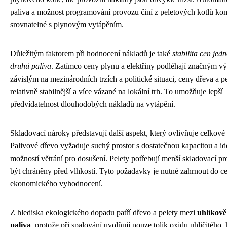
paliva a možnost programování provozu činí z peletových kotlů kom
srovnatelné s plynovým vytápěním.
Důležitým faktorem při hodnocení nákladů je také
stabilita cen jedn
druhů paliva
. Zatímco ceny plynu a elektřiny podléhají značným 
závislým na mezinárodních trzích a politické situaci, ceny dřeva a pe
relativně stabilnější a více vázané na lokální trh. To umožňuje lepší
předvídatelnost dlouhodobých nákladů na vytápění.
Skladovací nároky představují další aspekt, který ovlivňuje celkové
Palivové dřevo vyžaduje suchý prostor s dostatečnou kapacitou a id
možností větrání pro dosušení. Pelety potřebují menší skladovací pr
být chráněny před vlhkostí. Tyto požadavky je nutné zahrnout do c
ekonomického vyhodnocení.
Z hlediska ekologického dopadu patří dřevo a pelety mezi
uhlíkově
paliva
, protože při spalování uvolňují pouze tolik oxidu uhličitého,