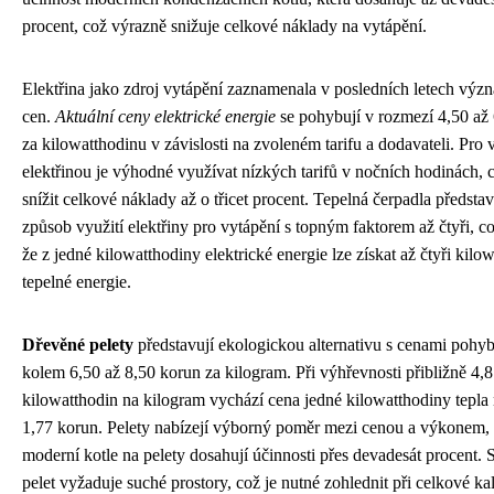
procent, což výrazně snižuje celkové náklady na vytápění.
Elektřina jako zdroj vytápění zaznamenala v posledních letech výz
cen.
Aktuální ceny elektrické energie
se pohybují v rozmezí 4,50 až
za kilowatthodinu v závislosti na zvoleném tarifu a dodavateli. Pro 
elektřinou je výhodné využívat nízkých tarifů v nočních hodinách,
snížit celkové náklady až o třicet procent. Tepelná čerpadla představ
způsob využití elektřiny pro vytápění s topným faktorem až čtyři, 
že z jedné kilowatthodiny elektrické energie lze získat až čtyři kilo
tepelné energie.
Dřevěné pelety
představují ekologickou alternativu s cenami pohyb
kolem 6,50 až 8,50 korun za kilogram. Při výhřevnosti přibližně 4,8
kilowatthodin na kilogram vychází cena jedné kilowatthodiny tepla 
1,77 korun. Pelety nabízejí výborný poměr mezi cenou a výkonem,
moderní kotle na pelety dosahují účinnosti přes devadesát procent.
pelet vyžaduje suché prostory, což je nutné zohlednit při celkové ka