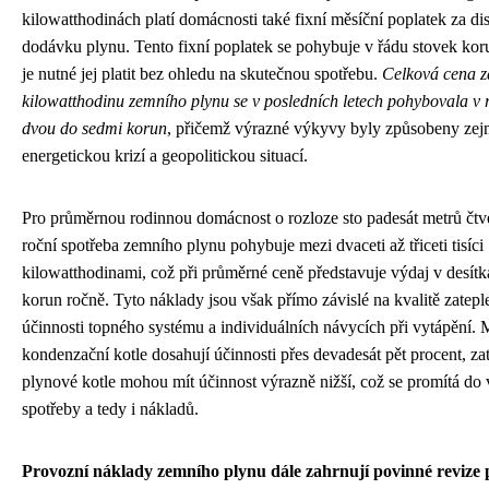
kilowatthodinách platí domácnosti také fixní měsíční poplatek za dis
dodávku plynu. Tento fixní poplatek se pohybuje v řádu stovek kor
je nutné jej platit bez ohledu na skutečnou spotřebu.
Celková cena z
kilowatthodinu zemního plynu se v posledních letech pohybovala v 
dvou do sedmi korun
, přičemž výrazné výkyvy byly způsobeny ze
energetickou krizí a geopolitickou situací.
Pro průměrnou rodinnou domácnost o rozloze sto padesát metrů čtv
roční spotřeba zemního plynu pohybuje mezi dvaceti až třiceti tisíci
kilowatthodinami, což při průměrné ceně představuje výdaj v desítká
korun ročně. Tyto náklady jsou však přímo závislé na kvalitě zatepl
účinnosti topného systému a individuálních návycích při vytápění.
kondenzační kotle dosahují účinnosti přes devadesát pět procent, zat
plynové kotle mohou mít účinnost výrazně nižší, což se promítá do 
spotřeby a tedy i nákladů.
Provozní náklady zemního plynu dále zahrnují povinné revize