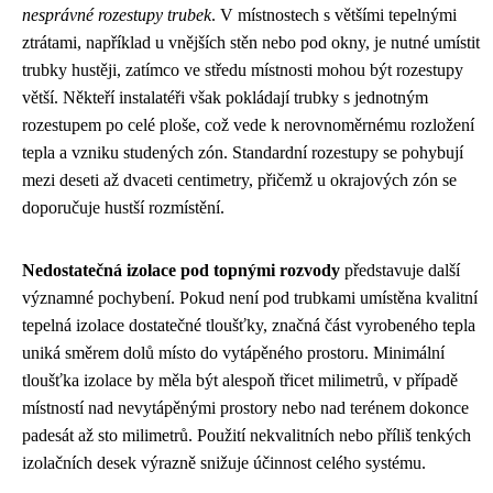
nesprávné rozestupy trubek
. V místnostech s většími tepelnými
ztrátami, například u vnějších stěn nebo pod okny, je nutné umístit
trubky hustěji, zatímco ve středu místnosti mohou být rozestupy
větší. Někteří instalatéři však pokládají trubky s jednotným
rozestupem po celé ploše, což vede k nerovnoměrnému rozložení
tepla a vzniku studených zón. Standardní rozestupy se pohybují
mezi deseti až dvaceti centimetry, přičemž u okrajových zón se
doporučuje hustší rozmístění.
Nedostatečná izolace pod topnými rozvody
představuje další
významné pochybení. Pokud není pod trubkami umístěna kvalitní
tepelná izolace dostatečné tloušťky, značná část vyrobeného tepla
uniká směrem dolů místo do vytápěného prostoru. Minimální
tloušťka izolace by měla být alespoň třicet milimetrů, v případě
místností nad nevytápěnými prostory nebo nad terénem dokonce
padesát až sto milimetrů. Použití nekvalitních nebo příliš tenkých
izolačních desek výrazně snižuje účinnost celého systému.