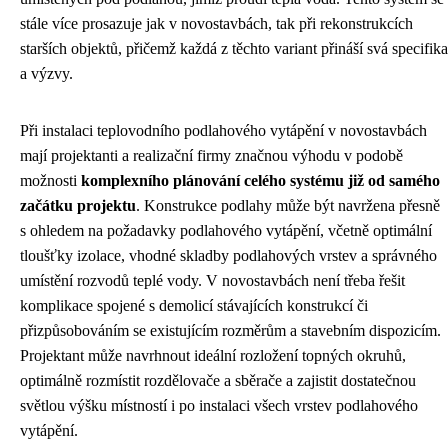
stále více prosazuje jak v novostavbách, tak při rekonstrukcích
starších objektů, přičemž každá z těchto variant přináší svá specifika
a výzvy.
Při instalaci teplovodního podlahového vytápění v novostavbách
mají projektanti a realizační firmy značnou výhodu v podobě
možnosti
komplexního plánování celého systému již od samého
začátku projektu
. Konstrukce podlahy může být navržena přesně
s ohledem na požadavky podlahového vytápění, včetně optimální
tloušťky izolace, vhodné skladby podlahových vrstev a správného
umístění rozvodů teplé vody. V novostavbách není třeba řešit
komplikace spojené s demolicí stávajících konstrukcí či
přizpůsobováním se existujícím rozměrům a stavebním dispozicím.
Projektant může navrhnout ideální rozložení topných okruhů,
optimálně rozmístit rozdělovače a sběrače a zajistit dostatečnou
světlou výšku místností i po instalaci všech vrstev podlahového
vytápění.