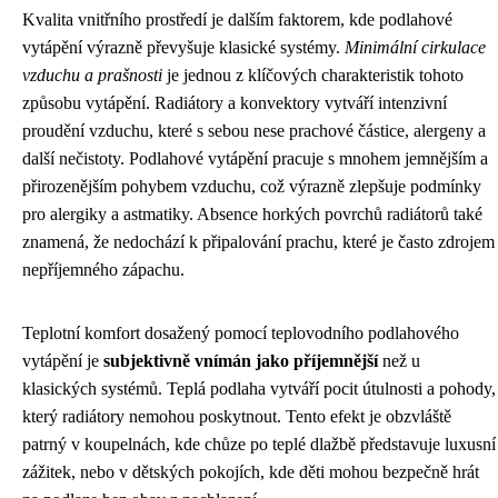
Kvalita vnitřního prostředí je dalším faktorem, kde podlahové
vytápění výrazně převyšuje klasické systémy.
Minimální cirkulace
vzduchu a prašnosti
je jednou z klíčových charakteristik tohoto
způsobu vytápění. Radiátory a konvektory vytváří intenzivní
proudění vzduchu, které s sebou nese prachové částice, alergeny a
další nečistoty. Podlahové vytápění pracuje s mnohem jemnějším a
přirozenějším pohybem vzduchu, což výrazně zlepšuje podmínky
pro alergiky a astmatiky. Absence horkých povrchů radiátorů také
znamená, že nedochází k připalování prachu, které je často zdrojem
nepříjemného zápachu.
Teplotní komfort dosažený pomocí teplovodního podlahového
vytápění je
subjektivně vnímán jako příjemnější
než u
klasických systémů. Teplá podlaha vytváří pocit útulnosti a pohody,
který radiátory nemohou poskytnout. Tento efekt je obzvláště
patrný v koupelnách, kde chůze po teplé dlažbě představuje luxusní
zážitek, nebo v dětských pokojích, kde děti mohou bezpečně hrát