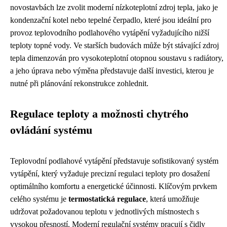
novostavbách lze zvolit moderní nízkoteplotní zdroj tepla, jako je
kondenzační kotel nebo tepelné čerpadlo, které jsou ideální pro
provoz teplovodního podlahového vytápění vyžadujícího nižší
teploty topné vody. Ve starších budovách může být stávající zdroj
tepla dimenzován pro vysokoteplotní otopnou soustavu s radiátory,
a jeho úprava nebo výměna představuje další investici, kterou je
nutné při plánování rekonstrukce zohlednit.
Regulace teploty a možnosti chytrého
ovládání systému
Teplovodní podlahové vytápění představuje sofistikovaný systém
vytápění, který vyžaduje precizní regulaci teploty pro dosažení
optimálního komfortu a energetické účinnosti. Klíčovým prvkem
celého systému je
termostatická regulace
, která umožňuje
udržovat požadovanou teplotu v jednotlivých místnostech s
vysokou přesností. Moderní regulační systémy pracují s čidly