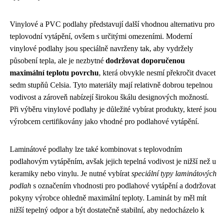
Vinylové a PVC podlahy představují další vhodnou alternativu pro
teplovodní vytápění, ovšem s určitými omezeními. Moderní
vinylové podlahy jsou speciálně navrženy tak, aby vydržely
působení tepla, ale je nezbytné
dodržovat doporučenou
maximální teplotu povrchu
, která obvykle nesmí překročit dvacet
sedm stupňů Celsia. Tyto materiály mají relativně dobrou tepelnou
vodivost a zároveň nabízejí širokou škálu designových možností.
Při výběru vinylové podlahy je důležité vybírat produkty, které jsou
výrobcem certifikovány jako vhodné pro podlahové vytápění.
Laminátové podlahy lze také kombinovat s teplovodním
podlahovým vytápěním, avšak jejich tepelná vodivost je nižší než u
keramiky nebo vinylu. Je nutné vybírat
speciální typy laminátových
podlah
s označením vhodnosti pro podlahové vytápění a dodržovat
pokyny výrobce ohledně maximální teploty. Laminát by měl mít
nižší tepelný odpor a být dostatečně stabilní, aby nedocházelo k