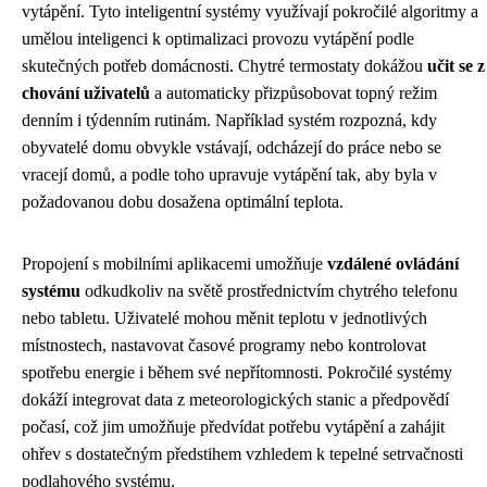
vytápění. Tyto inteligentní systémy využívají pokročilé algoritmy a
umělou inteligenci k optimalizaci provozu vytápění podle
skutečných potřeb domácnosti. Chytré termostaty dokážou
učit se z
chování uživatelů
a automaticky přizpůsobovat topný režim
denním i týdenním rutinám. Například systém rozpozná, kdy
obyvatelé domu obvykle vstávají, odcházejí do práce nebo se
vracejí domů, a podle toho upravuje vytápění tak, aby byla v
požadovanou dobu dosažena optimální teplota.
Propojení s mobilními aplikacemi umožňuje
vzdálené ovládání
systému
odkudkoliv na světě prostřednictvím chytrého telefonu
nebo tabletu. Uživatelé mohou měnit teplotu v jednotlivých
místnostech, nastavovat časové programy nebo kontrolovat
spotřebu energie i během své nepřítomnosti. Pokročilé systémy
dokáží integrovat data z meteorologických stanic a předpovědí
počasí, což jim umožňuje předvídat potřebu vytápění a zahájit
ohřev s dostatečným předstihem vzhledem k tepelné setrvačnosti
podlahového systému.