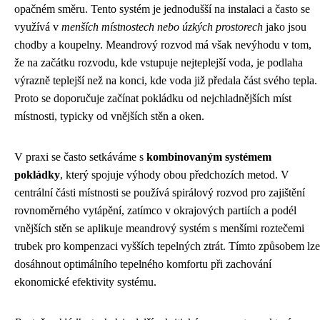
opačném směru. Tento systém je jednodušší na instalaci a často se
využívá v
menších místnostech nebo úzkých prostorech
jako jsou
chodby a koupelny. Meandrový rozvod má však nevýhodu v tom,
že na začátku rozvodu, kde vstupuje nejteplejší voda, je podlaha
výrazně teplejší než na konci, kde voda již předala část svého tepla.
Proto se doporučuje začínat pokládku od nejchladnějších míst
místnosti, typicky od vnějších stěn a oken.
V praxi se často setkáváme s
kombinovaným systémem
pokládky
, který spojuje výhody obou předchozích metod. V
centrální části místnosti se používá spirálový rozvod pro zajištění
rovnoměrného vytápění, zatímco v okrajových partiích a podél
vnějších stěn se aplikuje meandrový systém s menšími roztečemi
trubek pro kompenzaci vyšších tepelných ztrát. Tímto způsobem lze
dosáhnout optimálního tepelného komfortu při zachování
ekonomické efektivity systému.