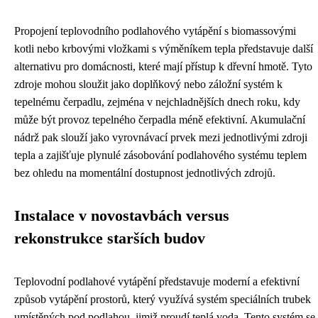
Propojení teplovodního podlahového vytápění s biomassovými
kotli nebo krbovými vložkami s výměníkem tepla představuje další
alternativu pro domácnosti, které mají přístup k dřevní hmotě. Tyto
zdroje mohou sloužit jako doplňkový nebo záložní systém k
tepelnému čerpadlu, zejména v nejchladnějších dnech roku, kdy
může být provoz tepelného čerpadla méně efektivní. Akumulační
nádrž pak slouží jako vyrovnávací prvek mezi jednotlivými zdroji
tepla a zajišťuje plynulé zásobování podlahového systému teplem
bez ohledu na momentální dostupnost jednotlivých zdrojů.
Instalace v novostavbách versus
rekonstrukce starších budov
Teplovodní podlahové vytápění představuje moderní a efektivní
způsob vytápění prostorů, který využívá systém speciálních trubek
umístěných pod podlahou, jimiž proudí teplá voda. Tento systém se