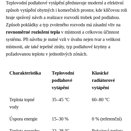
Teplovodní podlahové vytápění představuje moderní a efektivní
způsob vytápění obytných i komerčních prostor, kde klíčovou roli
hraje správný návrh a realizace rozvodů trubek pod podlahou.
Způsob pokládky a typ zvoleného rozvodu má zásadní vliv na
rovnoměrné rozložení tepla
v místnosti a celkovou účinnost
systému. Při návrhu je nutné vzít v úvahu nejen tvar a velikost
místnosti, ale také tepelné ztráty, typ podlahové krytiny a
požadovanou teplotu v jednotlivých zónách.
Charakteristika
Teplovodní
Klasické
podlahové
radiátorové
vytápění
vytápění
Teplota topné
35–45 °C
60–80 °C
vody
Úspora energie
15–30 %
0 % (referenční)
Teplota povrchu
22–28 °C
Pokojová teplota