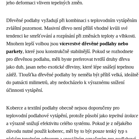
jeho deformaci vlivem tepelných změn.
Dřevěné podlahy vyžadují při kombinaci s teplovodním vytápěním
zvláštní pozornost. Masivní dřevo není příliš vhodné kvůli své
tendenci ke smršťování a rozpínání při změnách teploty a vlhkosti.
Mnohem lepší volbou jsou
vícevrstvé dřevěné podlahy nebo
parkety
, které jsou konstrukčně stabilnější. Pokud se rozhodnete
pro dřevěnou podlahu, měli byste preferovat tvrdší druhy dřeva
jako dub, jasan nebo exotické dřeviny, které lépe snášejí tepelnou
zátěž. Tloušťka dřevěné podlahy by neměla být příliš velká, ideálně
do patnácti milimetrů, aby nedocházelo k výraznému snížení
účinnosti vytápění.
Koberce a textilní podlahy obecně nejsou doporučeny pro
teplovodní podlahové vytápění, protože působí jako
tepelná izolace
a výrazně snižují efektivitu celého systému. Pokud je z nějakého
důvodu nutné použít koberec, měl by to být pouze tenký typ s
nízkým tepelným odporem a speciálním označením pro podlahové