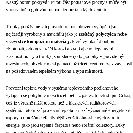
Každý okruh pokrývá určitou část podlahové plochy a může být
samostatně regulován pomocí termostatických ventilů.
Trubky používané v teplovodním podlahovém vytápění jsou
nejčastěji vyrobeny z materiálů jako je
zesítěný polyetylen nebo
vícevrstvé kompozitní materiály
, které vynikají dlouhou
životností, odolností vůči korozi a vynikajícími tepelnými
vlastnostmi. Tyto trubky jsou kladeny do podlahy v pravidelných
rozestupech, obvykle mezi patnácti až třiceti centimetry, v závislosti
na požadovaném tepelném výkonu a typu místnosti.
Provozní teplota vody v systému teplovodního podlahového
vytápění se pohybuje mezi třiceti pěti až padesáti pěti stupni Celsia,
což je výrazně nižší teplota než u klasických radiátorových
systémů. Tato nižší provozní teplota přináší významné energetické
úspory a umožňuje efektivnější využití obnovitelných zdrojů
energie, jako jsou tepelná čerpadla nebo solární kolektory. Díky
velké topné ploše dokáže systém i při těchto nízkých teplotách