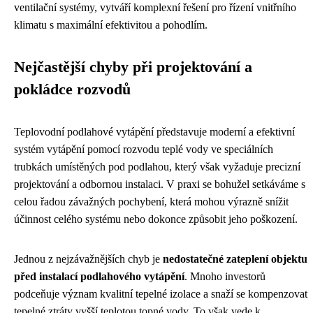
ventilační systémy, vytváří komplexní řešení pro řízení vnitřního
klimatu s maximální efektivitou a pohodlím.
Nejčastější chyby při projektování a
pokládce rozvodů
Teplovodní podlahové vytápění představuje moderní a efektivní
systém vytápění pomocí rozvodu teplé vody ve speciálních
trubkách umístěných pod podlahou, který však vyžaduje precizní
projektování a odbornou instalaci. V praxi se bohužel setkáváme s
celou řadou závažných pochybení, která mohou výrazně snížit
účinnost celého systému nebo dokonce způsobit jeho poškození.
Jednou z nejzávažnějších chyb je
nedostatečné zateplení objektu
před instalací podlahového vytápění
. Mnoho investorů
podceňuje význam kvalitní tepelné izolace a snaží se kompenzovat
tepelné ztráty vyšší teplotou topné vody. To však vede k