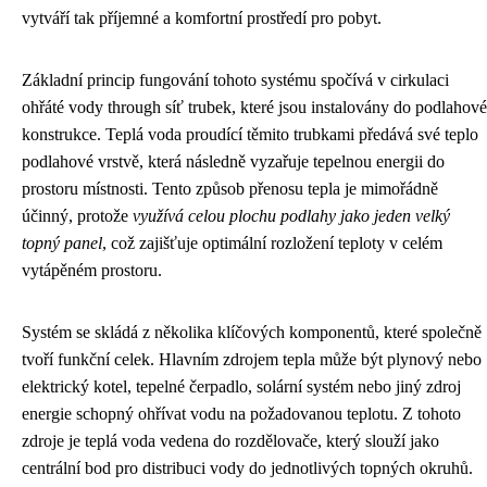
vytváří tak příjemné a komfortní prostředí pro pobyt.
Základní princip fungování tohoto systému spočívá v cirkulaci
ohřáté vody through síť trubek, které jsou instalovány do podlahové
konstrukce. Teplá voda proudící těmito trubkami předává své teplo
podlahové vrstvě, která následně vyzařuje tepelnou energii do
prostoru místnosti. Tento způsob přenosu tepla je mimořádně
účinný, protože
využívá celou plochu podlahy jako jeden velký
topný panel
, což zajišťuje optimální rozložení teploty v celém
vytápěném prostoru.
Systém se skládá z několika klíčových komponentů, které společně
tvoří funkční celek. Hlavním zdrojem tepla může být plynový nebo
elektrický kotel, tepelné čerpadlo, solární systém nebo jiný zdroj
energie schopný ohřívat vodu na požadovanou teplotu. Z tohoto
zdroje je teplá voda vedena do rozdělovače, který slouží jako
centrální bod pro distribuci vody do jednotlivých topných okruhů.