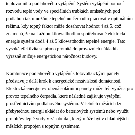
teplovodního podlahového vytápění. Systém vytápění pomocí
rozvodu teplé vody ve speciálních trubkách umístěných pod
podlahou tak umožňuje tepelnému čerpadlu pracovat v optimálním
režimu, kdy topný faktor může dosahovat hodnot 4 až 5, což
znamená, že na každou kilowatthodinu spotřebované elektrické
energie systém dodá 4 až 5 kilowatthodin tepelné energie. Tato
vysoká efektivita se přímo promítá do provozních nákladů a
výrazně snižuje energetickou náročnost budovy.
Kombinace podlahového vytápění s fotovoltaickými panely
představuje další krok k energetické nezávislosti domácnosti.
Elektrická energie vyrobená solárními panely může být využita pro
provoz tepelného čerpadla, které následně zajišťuje vytápění
prostřednictvím podlahového systému. V letních měsících lze
přebytečnou energii ukládat do bateriových systémů nebo využít
pro ohřev teplé vody v zásobníku, který může být v chladnějších
měsících propojen s topným systémem.