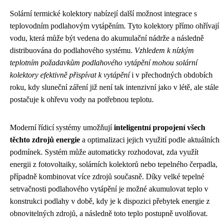
Solární termické kolektory nabízejí další možnost integrace s
teplovodním podlahovým vytápěním. Tyto kolektory přímo ohřívají
vodu, která může být vedena do akumulační nádrže a následně
distribuována do podlahového systému.
Vzhledem k nízkým
teplotním požadavkům podlahového vytápění mohou solární
kolektory efektivně přispívat k vytápění
i v přechodných obdobích
roku, kdy sluneční záření již není tak intenzivní jako v létě, ale stále
postačuje k ohřevu vody na potřebnou teplotu.
Moderní řídicí systémy umožňují
inteligentní propojení všech
těchto zdrojů energie
a optimalizaci jejich využití podle aktuálních
podmínek. Systém může automaticky rozhodovat, zda využít
energii z fotovoltaiky, solárních kolektorů nebo tepelného čerpadla,
případně kombinovat více zdrojů současně. Díky velké tepelné
setrvačnosti podlahového vytápění je možné akumulovat teplo v
konstrukci podlahy v době, kdy je k dispozici přebytek energie z
obnovitelných zdrojů, a následně toto teplo postupně uvolňovat.