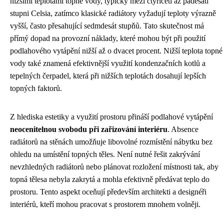
nižšími teplotami topné vody, typicky mezi čtyřiceti až padesáti
stupni Celsia, zatímco klasické radiátory vyžadují teploty výrazně
vyšší, často přesahující sedmdesát stupňů. Tato skutečnost má
přímý dopad na provozní náklady, které mohou být při použití
podlahového vytápění nižší až o dvacet procent. Nižší teplota topné
vody také znamená efektivnější využití kondenzačních kotlů a
tepelných čerpadel, která při nižších teplotách dosahují lepších
topných faktorů.
Z hlediska estetiky a využití prostoru přináší podlahové vytápění
neocenitelnou svobodu při zařizování interiéru
. Absence
radiátorů na stěnách umožňuje libovolné rozmístění nábytku bez
ohledu na umístění topných těles. Není nutné řešit zakrývání
nevzhledných radiátorů nebo plánovat rozložení místnosti tak, aby
topná tělesa nebyla zakrytá a mohla efektivně předávat teplo do
prostoru. Tento aspekt oceňují především architekti a designéři
interiérů, kteří mohou pracovat s prostorem mnohem volněji.