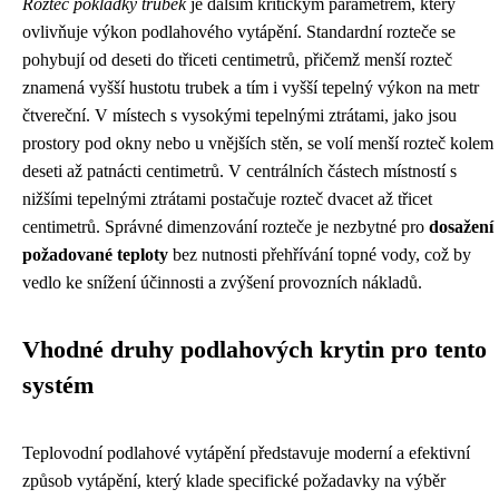
Rozteč pokládky trubek
je dalším kritickým parametrem, který
ovlivňuje výkon podlahového vytápění. Standardní rozteče se
pohybují od deseti do třiceti centimetrů, přičemž menší rozteč
znamená vyšší hustotu trubek a tím i vyšší tepelný výkon na metr
čtvereční. V místech s vysokými tepelnými ztrátami, jako jsou
prostory pod okny nebo u vnějších stěn, se volí menší rozteč kolem
deseti až patnácti centimetrů. V centrálních částech místností s
nižšími tepelnými ztrátami postačuje rozteč dvacet až třicet
centimetrů. Správné dimenzování rozteče je nezbytné pro
dosažení
požadované teploty
bez nutnosti přehřívání topné vody, což by
vedlo ke snížení účinnosti a zvýšení provozních nákladů.
Vhodné druhy podlahových krytin pro tento
systém
Teplovodní podlahové vytápění představuje moderní a efektivní
způsob vytápění, který klade specifické požadavky na výběr