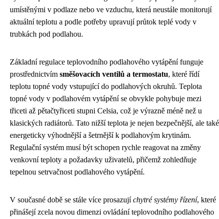
umístěnými v podlaze nebo ve vzduchu, která neustále monitorují
aktuální teplotu a podle potřeby upravují průtok teplé vody v
trubkách pod podlahou.
Základní regulace teplovodního podlahového vytápění funguje
prostřednictvím
směšovacích ventilů a termostatu
, které řídí
teplotu topné vody vstupující do podlahových okruhů. Teplota
topné vody v podlahovém vytápění se obvykle pohybuje mezi
třiceti až pětačtyřiceti stupni Celsia, což je výrazně méně než u
klasických radiátorů. Tato nižší teplota je nejen bezpečnější, ale také
energeticky výhodnější a šetrnější k podlahovým krytinám.
Regulační systém musí být schopen rychle reagovat na změny
venkovní teploty a požadavky uživatelů, přičemž zohledňuje
tepelnou setrvačnost podlahového vytápění.
V současné době se stále více prosazují
chytré systémy řízení
, které
přinášejí zcela novou dimenzi ovládání teplovodního podlahového