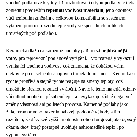
vhodné podlahové krytiny. Při rozhodování o typu podlahy je třeba
zohlednit především
tepelnou vodivost materiálu
, jeho odolnost
vůči teplotním změnám a celkovou kompatibilitu se systémem
vytápění pomocí rozvodu teplé vody ve speciálních trubkách
umístěných pod podlahou.
Keramická dlažba a kamenné podlahy patří mezi
nejideálnější
volby
pro teplovodní podlahové vytápění. Tyto materiály vykazují
vynikající tepelnou vodivost, což znamená, že dokážou velmi
efektivně přenášet teplo z topných trubek do místnosti. Keramika se
rychle prohřívá a stejně rychle reaguje na změny teploty, což
umožňuje přesnou regulaci vytápění. Navíc je tento materiál odolný
vůči dlouhodobému působení tepla a nevykazuje žádné negativní
změny vlastností ani po letech provozu. Kamenné podlahy jako
žula, mramor nebo travertin nabízejí podobné výhody s tím
rozdílem, že díky své vyšší hmotnosti mohou fungovat jako
tepelný
akumulátor
, který postupně uvolňuje nahromaděné teplo i po
vypnutí systému.