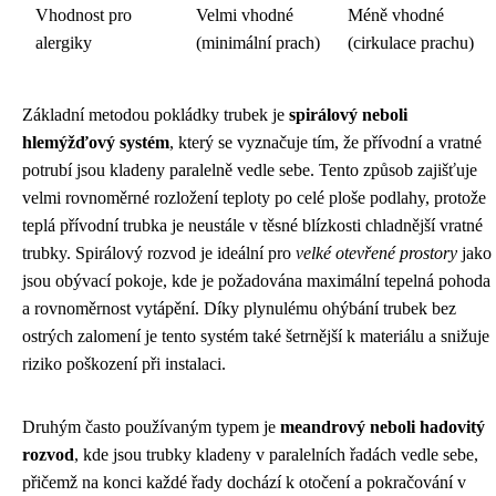
Vhodnost pro
Velmi vhodné
Méně vhodné
alergiky
(minimální prach)
(cirkulace prachu)
Základní metodou pokládky trubek je
spirálový neboli
hlemýžďový systém
, který se vyznačuje tím, že přívodní a vratné
potrubí jsou kladeny paralelně vedle sebe. Tento způsob zajišťuje
velmi rovnoměrné rozložení teploty po celé ploše podlahy, protože
teplá přívodní trubka je neustále v těsné blízkosti chladnější vratné
trubky. Spirálový rozvod je ideální pro
velké otevřené prostory
jako
jsou obývací pokoje, kde je požadována maximální tepelná pohoda
a rovnoměrnost vytápění. Díky plynulému ohýbání trubek bez
ostrých zalomení je tento systém také šetrnější k materiálu a snižuje
riziko poškození při instalaci.
Druhým často používaným typem je
meandrový neboli hadovitý
rozvod
, kde jsou trubky kladeny v paralelních řadách vedle sebe,
přičemž na konci každé řady dochází k otočení a pokračování v