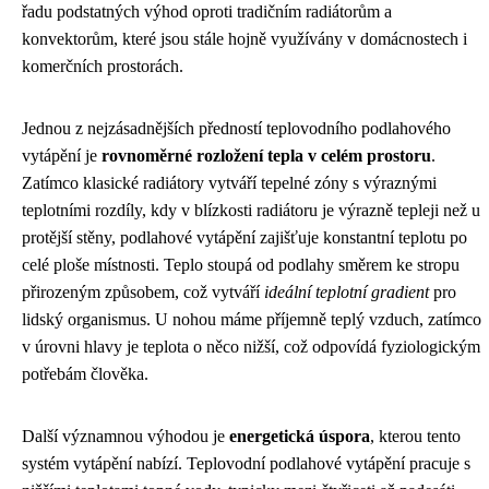
řadu podstatných výhod oproti tradičním radiátorům a
konvektorům, které jsou stále hojně využívány v domácnostech i
komerčních prostorách.
Jednou z nejzásadnějších předností teplovodního podlahového
vytápění je
rovnoměrné rozložení tepla v celém prostoru
.
Zatímco klasické radiátory vytváří tepelné zóny s výraznými
teplotními rozdíly, kdy v blízkosti radiátoru je výrazně tepleji než u
protější stěny, podlahové vytápění zajišťuje konstantní teplotu po
celé ploše místnosti. Teplo stoupá od podlahy směrem ke stropu
přirozeným způsobem, což vytváří
ideální teplotní gradient
pro
lidský organismus. U nohou máme příjemně teplý vzduch, zatímco
v úrovni hlavy je teplota o něco nižší, což odpovídá fyziologickým
potřebám člověka.
Další významnou výhodou je
energetická úspora
, kterou tento
systém vytápění nabízí. Teplovodní podlahové vytápění pracuje s