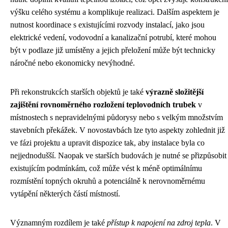
výšku celého systému a komplikuje realizaci. Dalším aspektem je
nutnost koordinace s existujícími rozvody instalací, jako jsou
elektrické vedení, vodovodní a kanalizační potrubí, které mohou
být v podlaze již umístěny a jejich přeložení může být technicky
náročné nebo ekonomicky nevýhodné.
Při rekonstrukcích starších objektů je také
výrazně složitější
zajištění rovnoměrného rozložení teplovodních trubek
v
místnostech s nepravidelnými půdorysy nebo s velkým množstvím
stavebních překážek. V novostavbách lze tyto aspekty zohlednit již
ve fázi projektu a upravit dispozice tak, aby instalace byla co
nejjednodušší. Naopak ve starších budovách je nutné se přizpůsobit
existujícím podmínkám, což může vést k méně optimálnímu
rozmístění topných okruhů a potenciálně k nerovnoměrnému
vytápění některých částí místností.
Významným rozdílem je také
přístup k napojení na zdroj tepla
. V