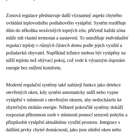
Zonová regulace představuje další významný aspekt chytrého
ovládání teplovodního podlahového vytápění. Systém rozděluje
dům do několika nezávislých topných zón, přičemž každá zóna
může mít vlastní termostat a nastavení. To umožňuje
individuální
regulaci teploty v různých částech domu
podle jejich využití a
požadavků obyvatel. Například ložnice mohou být vytápěny na
nižší teplotu než obývací pokoj, což vede k výrazným úsporám
energie bez snížení komfortu.
Moderní regulační systémy také nabízejí funkce jako detekce
otevřených oken, kdy systém automaticky sníží nebo vypne
vytápění v místnosti s otevřeným oknem, aby nedocházelo ke
zbytečným ztrátám energie. Některé pokročilé systémy dokáží
rozpoznat přítomnost osob v místnosti pomocí senzorů pohybu a
přizpůsobit vytápění aktuálnímu využití prostoru. Integrace s
dalšími prvky chytré domácnosti, jako jsou stínění oken nebo