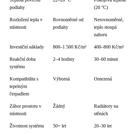
podlahy
(20 °C)
Rozložení tepla v
Rovnoměrné od
Nerovnoměrné,
místnosti
podlahy
teplo stoupá
nahoru
Investiční náklady
800–1 500 Kč/m²
400–800 Kč/m²
Reakční doba
2–4 hodiny
30–60 minut
systému
Kompatibilita s
Výborná
Omezená
tepelným
čerpadlem
Zábor prostoru v
Žádný
Radiátory na
místnosti
stěnách
Životnost systému
50+ let
20–30 let