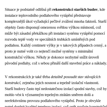
Situace je podstatně odlišná při
rekonstrukci starších budov
, kde
instalace teplovodního podlahového vytápění představuje
komplexnější úkol vyžadující pečlivé zvážení mnoha faktorů. Starší
objekty často disponují omezenou světlou výškou místností, což
může být zásadní překážkou při instalaci systému vytápění pomocí
rozvodu teplé vody ve speciálních trubkách umístěných pod
podlahou. Každý centimetr výšky je v takových případech cenný, a
proto je nutné volit co nejtenčí možné systémy s minimální
konstrukční výškou. Někdy je dokonce nezbytné snížit úroveň
původní podlahy, což s sebou přináší další stavební práce a náklady.
V rekonstrukcích je také třeba
detailně posoudit stav stávajících
konstrukcí
, zejména jejich nosnost a tepelně izolační vlastnosti.
Starší budovy často trpí nedostatečnou izolací spodní stavby, což by
mohlo vést k významným tepelným ztrátám směrem dolů a
neefektivnímu provozu podlahového vytápění. Proto je obvykle
nutné doplnit kvalitní tepelnou izolaci, což opět zvyšuje konstrukční