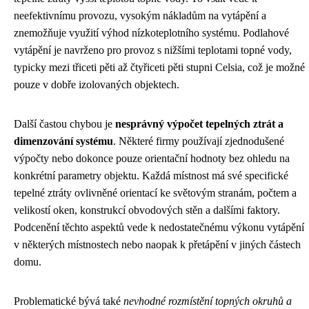
neefektivnímu provozu, vysokým nákladům na vytápění a
znemožňuje využití výhod nízkoteplotního systému. Podlahové
vytápění je navrženo pro provoz s nižšími teplotami topné vody,
typicky mezi třiceti pěti až čtyřiceti pěti stupni Celsia, což je možné
pouze v dobře izolovaných objektech.
Další častou chybou je
nesprávný výpočet tepelných ztrát a
dimenzování systému
. Některé firmy používají zjednodušené
výpočty nebo dokonce pouze orientační hodnoty bez ohledu na
konkrétní parametry objektu. Každá místnost má své specifické
tepelné ztráty ovlivněné orientací ke světovým stranám, počtem a
velikostí oken, konstrukcí obvodových stěn a dalšími faktory.
Podcenění těchto aspektů vede k nedostatečnému výkonu vytápění
v některých místnostech nebo naopak k přetápění v jiných částech
domu.
Problematické bývá také
nevhodné rozmístění topných okruhů a