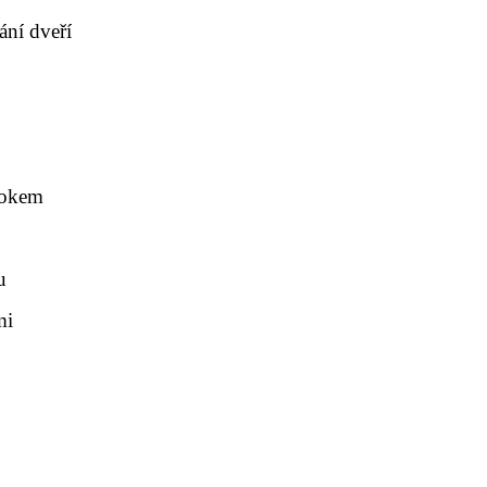
ání dveří
krokem
u
mi