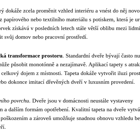
erý dokáže zcela proměnit vzhled interiéru a vnést do něj nov
z papírového nebo textilního materiálu s potiskem, která je u
rvek získává v posledních letech stále větší oblibu mezi lidmi
vit svůj domov nebo pracovní prostředí.
ická transformace prostoru
. Standardní dveře bývají často n
může působit monotónně a nezajímavě. Aplikací tapety s atra
 celkový dojem z místnosti. Tapeta dokáže vytvořit iluzi pros
bo dokonce imitací dřevěných dveří v luxusním provedení.
ního povrchu
. Dveře jsou v domácnosti neustále vystaveny
a dalším formám opotřebení. Kvalitní tapeta na dveře vytvá
ed poškozením a zároveň umožňuje snadnou obnovu vzhledu b
ří.