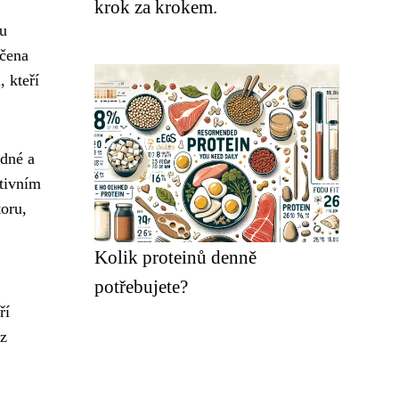
krok za krokem.
ou
rčena
, kteří
udné a
ktivním
toru,
Kolik proteinů denně
potřebujete?
ří
ez