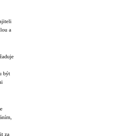
jiteli
lou a
žaduje
u být
mi
je
váním,
it za