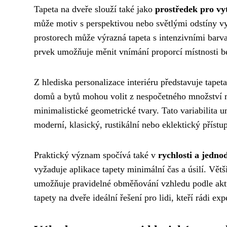
Tapeta na dveře slouží také jako
prostředek pro vy
může motiv s perspektivou nebo světlými odstíny vy
prostorech může výrazná tapeta s intenzivními barvam
prvek umožňuje měnit vnímání proporcí místnosti be
Z hlediska personalizace interiéru představuje tapet
domů a bytů mohou volit z nespočetného množství mo
minimalistické geometrické tvary. Tato variabilita u
moderní, klasický, rustikální nebo eklektický přístup
Praktický význam spočívá také v
rychlosti a jedno
vyžaduje aplikace tapety minimální čas a úsilí. Vět
umožňuje pravidelné obměňování vzhledu podle aktuá
tapety na dveře ideální řešení pro lidi, kteří rádi e