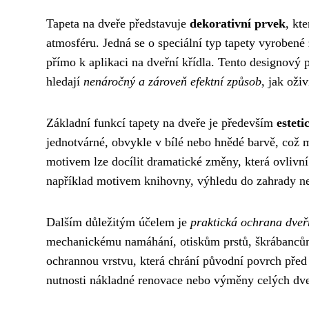
Tapeta na dveře představuje
dekorativní prvek
, kt
atmosféru. Jedná se o speciální typ tapety vyrobené 
přímo k aplikaci na dveřní křídla. Tento designový p
hledají
nenáročný a zároveň efektní způsob
, jak oži
Základní funkcí tapety na dveře je především
estet
jednotvárné, obvykle v bílé nebo hnědé barvě, což 
motivem lze docílit dramatické změny, která ovlivní
například motivem knihovny, výhledu do zahrady ne
Dalším důležitým účelem je
praktická ochrana dveř
mechanickému namáhání, otiskům prstů, škrábancům 
ochrannou vrstvu, která chrání původní povrch př
nutnosti nákladné renovace nebo výměny celých dve