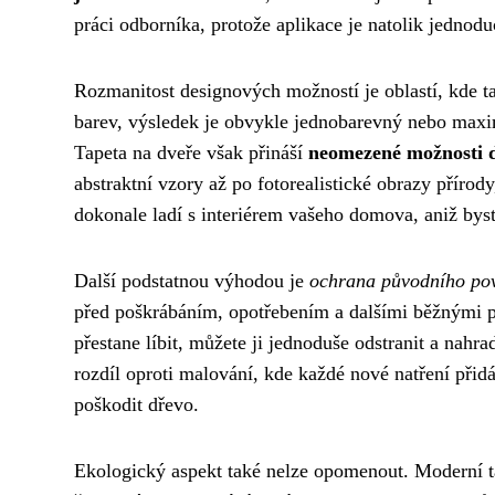
práci odborníka, protože aplikace je natolik jednodu
Rozmanitost designových možností je oblastí, kde t
barev, výsledek je obvykle jednobarevný nebo maxi
Tapeta na dveře však přináší
neomezené možnosti d
abstraktní vzory až po fotorealistické obrazy příro
dokonale ladí s interiérem vašeho domova, aniž bys
Další podstatnou výhodou je
ochrana původního pov
před poškrábáním, opotřebením a dalšími běžnými 
přestane líbit, můžete ji jednoduše odstranit a nahr
rozdíl oproti malování, kde každé nové natření přid
poškodit dřevo.
Ekologický aspekt také nelze opomenout. Moderní t