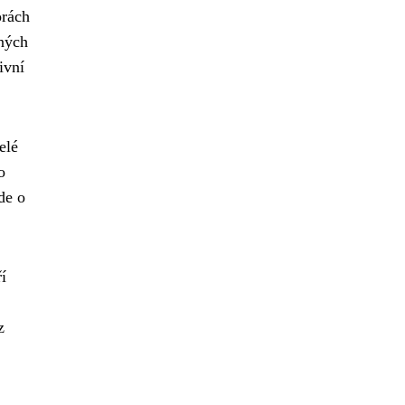
orách
dných
ivní
elé
o
de o
í
z