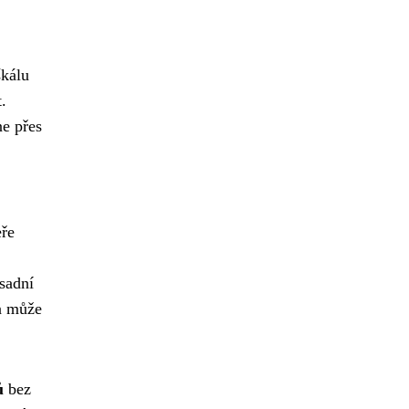
škálu
.
ne přes
eře
ásadní
 a může
ů
bez