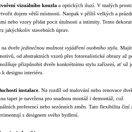
tvoření vizuálního kouzla
a optických iluzí. V malých prost
tvořit dojem větší místnosti. Naopak v příliš velkých a práz
i nebo vzory přidat pocit útulnosti a intimity. Tento dekorat
z jakýchkoliv stavebních úprav.
a na dveře
jedinečnou možnost vyjádření osobního stylu
. Majit
tivů, od abstraktních vzorů přes fotorealistické obrazy až p
možňuje přizpůsobit dveře konkrétnímu stylu zařízení, ať už j
 k designu interiéru.
duchosti instalace
. Na rozdíl od malování nebo renovace dveř
šina tapet je navržena pro snadnou montáž i demontáž, což
lních preferencí nebo sezónních změn. Tato flexibilita činí 
xperimentují s designem svého bydlení.