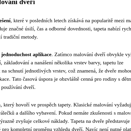
lování dveří
ešení
, které v posledních letech získává na popularitě mezi ma
je značné úsilí, čas a odborné dovednosti, tapeta nabízí rych
jí tradiční metody.
a jednoduchost aplikace
. Zatímco malování dveří obvykle vy
, základování a nanášení několika vrstev barvy, tapetu lze
t na schnutí jednotlivých vrstev, což znamená, že dveře moho
kace. Tato časová úspora je obzvláště cenná pro rodiny s dět
používání dveří.
který hovoří ve prospěch tapety. Klasické malování vyžadu
ů, válečků a dalšího vybavení. Pokud nemáte zkušenosti s malo
výrazně zvyšuje celkové náklady. Tapeta na dveře představuje
é pro kompletní proměnu vzhledu dveří. Navíc není nutné plat