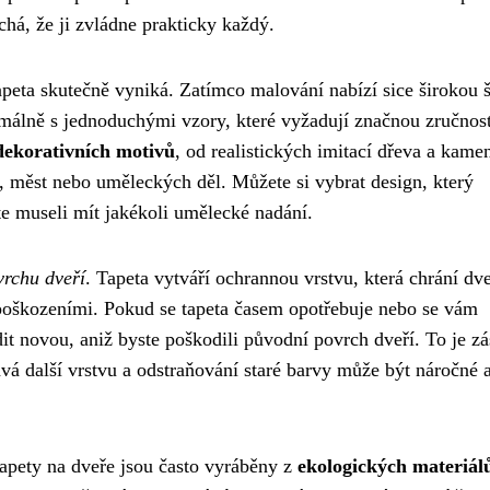
chá, že ji zvládne prakticky každý.
apeta skutečně vyniká. Zatímco malování nabízí sice širokou 
málně s jednoduchými vzory, které vyžadují značnou zručnost
ekorativních motivů
, od realistických imitací dřeva a kame
dy, měst nebo uměleckých děl. Můžete si vybrat design, který
te museli mít jakékoli umělecké nadání.
rchu dveří
. Tapeta vytváří ochrannou vrstvu, která chrání dv
poškozeními. Pokud se tapeta časem opotřebuje nebo se vám
adit novou, aniž byste poškodili původní povrch dveří. To je z
ává další vrstvu a odstraňování staré barvy může být náročné
apety na dveře jsou často vyráběny z
ekologických materiál