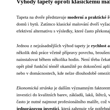
Výhody tapety oproti klasickému ma
Tapeta na dveře představuje
moderní a praktické ř
domů i bytů. Zatímco klasické malování dveří vyžadu
efektivní alternativu s výsledky, které často překona
Jednou z nejzásadnějších výhod tapety je
rychlost 
několik dnů práce včetně přípravy povrchu, broušení
nainstalovat během několika hodin. Není třeba čeka
opět plně funkční téměř okamžitě po dokončení apli
nebo v domácnostech, kde nelze dlouhodobě omezit 
Ekonomická stránka
je dalším významným faktorem, 
investici do kvalitních barev, základů, laků, štětc
často je nutné najmout profesionálního malíře, což 
jednorázovou investici
, která zahrnuje vše potřebn