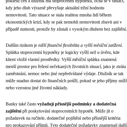
poklesu cen a dlužník má stoprocentní hypotéku, ocitá se v situaci,
kdy jeho dluh výrazně převyšuje aktuální tržní hodnotu
nemovitosti. Tato situace se stala realitou mnoha lidí během
ekonomických krizí, kdy se pak nemohli nemovitosti zbavit ani v
případě nutnosti, protože by zůstali s vysokým dluhem bez zajištění.
Dalším rizikem je
nižší finanční flexibilita a vyšší měsíční zatížení
.
Splátka stoprocentní hypotéky je logicky vyšší než u úvěru, kde
klient vložil vlastní prostředky. Vyšší měsíční splátka znamená
menší prostor pro řešení nečekaných životních situací, jako je ztráta
zaměstnání, nemoc nebo jiné nepředvídané výdaje. Dlužník se tak
může snadno dostat do finančních potíží, pokud se jeho příjmy sníží
nebo vzrostou jiné životní náklady.
Banky také často
vyžadují přísnější podmínky a dodatečná
zajištění
při poskytování stoprocentních hypoték. Může jít o
požadavek na ručitele, dodatečné pojištění nebo přísnější kritéria
pro prokazování příjmů. Tyto dodatečné požadavky znamenají další