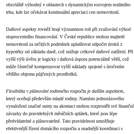
obzvláště výhodný v oblastech s dynamickým rozvojem realitního
trhu, kde lze očekávat kontinuální apreciaci cen nemovitostí.
Daňové aspekty rovněž hrají významnou roli při zvažování výhod
stoprocentního financování. V České republice mohou majitelé
nemovitostí za určitých podmínek uplatňovat odpočet úroků z
hypotéky od základu daně, což snižuje celkové daňové zatížení. Při
vyšší výši úvěru je logicky i daňová úspora potenciálně větší, což
může částečně kompenzovat vyšší náklady spojené s úročením
většího objemu půjčených prostředků.
Flexibilita v plánování rodinného rozpočtu je dalším aspektem
,
který oceňují především mladé rodiny. Namísto jednorázového
vynaložení značné sumy na akontaci mohou rozprostřít své finanční
závazky do pravidelných měsíčních splátek, které jsou lépe
předvídatelné a plánovatelné. Tato pravidelnost umožňuje
efektivnější řízení domácího rozpočtu a snadnější koordinaci s