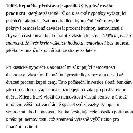
100% hypotéka představuje specifický typ úvěrového
produktu
, který se zásadně liší od klasické hypotéky vyžadující
počáteční akontaci. Zatímco tradiční hypoteční úvěr obvykle
pokrývá osmdesát až devadesát procent hodnoty nemovitosti a
zbývající část musí klient uhradit z vlastních úspor,
100% hypotéka
znamená, že úvěr kryje veškerou hodnotu nemovitosti
bez nutnosti
jakékoliv finanční spoluúčasti ze strany žadatele.
Při klasické hypotéce s akontací musí kupující nemovitosti
disponovat vlastními finančními prostředky v rozsahu deseti až
dvaceti procent kupní ceny. Tato počáteční investice slouží bankám
jako určitá forma zajištění a snižuje jejich riziko při poskytování
úvěru. Klient, který vložil do nemovitosti vlastní peníze, má totiž
mnohem větší motivaci řádně splácet své závazky. Naopak u
stoprocentního financování banka poskytuje celou částku potřebnou
k nákupu nemovitosti, což znamená výrazně vyšší riziko pro
finanční instituci.