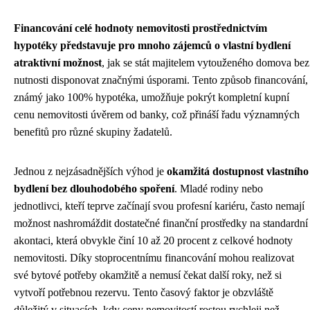
Financování celé hodnoty nemovitosti prostřednictvím
hypotéky představuje pro mnoho zájemců o vlastní bydlení
atraktivní možnost
, jak se stát majitelem vytouženého domova bez
nutnosti disponovat značnými úsporami. Tento způsob financování,
známý jako 100% hypotéka, umožňuje pokrýt kompletní kupní
cenu nemovitosti úvěrem od banky, což přináší řadu významných
benefitů pro různé skupiny žadatelů.
Jednou z nejzásadnějších výhod je
okamžitá dostupnost vlastního
bydlení bez dlouhodobého spoření
. Mladé rodiny nebo
jednotlivci, kteří teprve začínají svou profesní kariéru, často nemají
možnost nashromáždit dostatečné finanční prostředky na standardní
akontaci, která obvykle činí 10 až 20 procent z celkové hodnoty
nemovitosti. Díky stoprocentnímu financování mohou realizovat
své bytové potřeby okamžitě a nemusí čekat další roky, než si
vytvoří potřebnou rezervu. Tento časový faktor je obzvláště
důležitý v situacích, kdy ceny nemovitostí rostou rychleji než