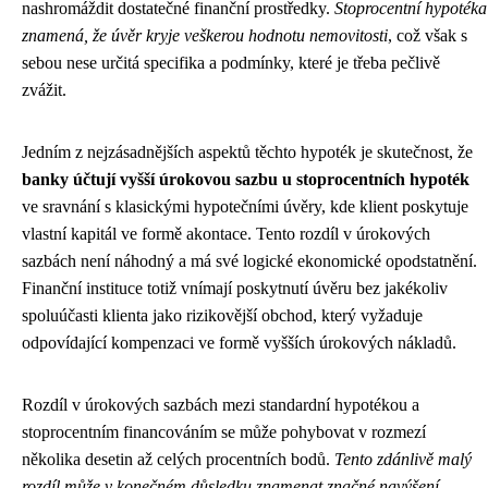
nashromáždit dostatečné finanční prostředky.
Stoprocentní hypotéka
znamená, že úvěr kryje veškerou hodnotu nemovitosti
, což však s
sebou nese určitá specifika a podmínky, které je třeba pečlivě
zvážit.
Jedním z nejzásadnějších aspektů těchto hypoték je skutečnost, že
banky účtují vyšší úrokovou sazbu u stoprocentních hypoték
ve sravnání s klasickými hypotečními úvěry, kde klient poskytuje
vlastní kapitál ve formě akontace. Tento rozdíl v úrokových
sazbách není náhodný a má své logické ekonomické opodstatnění.
Finanční instituce totiž vnímají poskytnutí úvěru bez jakékoliv
spoluúčasti klienta jako rizikovější obchod, který vyžaduje
odpovídající kompenzaci ve formě vyšších úrokových nákladů.
Rozdíl v úrokových sazbách mezi standardní hypotékou a
stoprocentním financováním se může pohybovat v rozmezí
několika desetin až celých procentních bodů.
Tento zdánlivě malý
rozdíl může v konečném důsledku znamenat značné navýšení