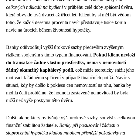
celkových nákladů na bydlení
v průběhu celé doby splácení úvěru,
která obvykle trvá dvacet až třicet let. Klient by si měl být vědom
toho, že každá desetina procenta navíc představuje tisíce korun
navíc na úrocích během životnosti hypotéky.
Banky odůvodňují vyšší úrokové sazby především zvýšeným
rizikem spojeným s tímto typem financování.
Pokud klient nevloží
do transakce žádné vlastní prostředky, nemá v nemovitosti
žádný okamžitý kapitálový podíl
, což může teoreticky snížit jeho
motivaci k řádnému splácení v případě finančních potíží. Navíc v
situaci, kdy by došlo k poklesu cen nemovitostí na trhu, banka by
mohla čelit problému, že hodnota zastavené nemovitosti by byla
nižší než výše poskytnutého úvěru.
Další faktor, který ovlivňuje výši úrokové sazby, souvisí s celkovou
finanční stabilitou žadatele.
Banky při posuzování žádosti o
stoprocentní hypotéku kladou mnohem přísnější požadavky na