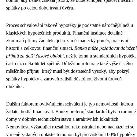
bonitu, aby banka získala jistotu, že bude schopen splácet měsíční
splátky po celou dobu trvání úvěru.
Proces schvalování takové hypotéky je podstatně náročnější než u
klasických hypotečních produktů. Finanční instituce detailně
zkoumají příjmy žadatele, jeho zaměstnanecký poměr, pracovní
historii a celkovou finanční situaci.
Banka může požadovat doložení
příjmů za delší časové období
, než je tomu u standardních hypoték,
často i za několik let zpětně. Důležitou roli hraje také výše čistého
měsíčního příjmu, který musí být dostatečně vysoký, aby pokryl
splátky hypotéky a zároveň zajistil důstojnou životní úroveň
dlužníka.
Dalším faktorem ovlivňujícím schválení je typ nemovitosti, kterou
žadatel hodlá financovat. Banky preferují standardní byty a rodinné
domy v dobrém technickém stavu a atraktivních lokalitách.
Nemovitosti vyžadující rozsáhlou rekonstrukci nebo nacházející se
v méně žádaných oblastech mohou být pro získání 100% hypotéky