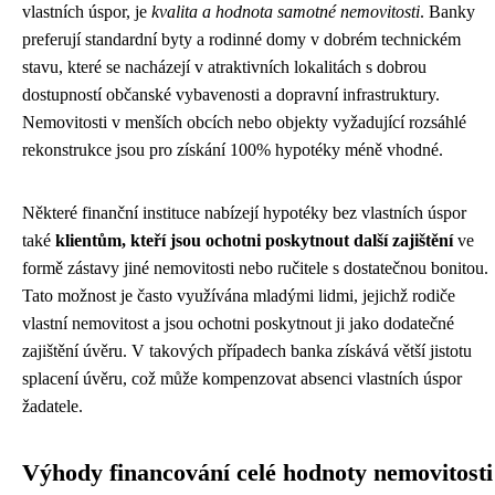
vlastních úspor, je
kvalita a hodnota samotné nemovitosti
. Banky
preferují standardní byty a rodinné domy v dobrém technickém
stavu, které se nacházejí v atraktivních lokalitách s dobrou
dostupností občanské vybavenosti a dopravní infrastruktury.
Nemovitosti v menších obcích nebo objekty vyžadující rozsáhlé
rekonstrukce jsou pro získání 100% hypotéky méně vhodné.
Některé finanční instituce nabízejí hypotéky bez vlastních úspor
také
klientům, kteří jsou ochotni poskytnout další zajištění
ve
formě zástavy jiné nemovitosti nebo ručitele s dostatečnou bonitou.
Tato možnost je často využívána mladými lidmi, jejichž rodiče
vlastní nemovitost a jsou ochotni poskytnout ji jako dodatečné
zajištění úvěru. V takových případech banka získává větší jistotu
splacení úvěru, což může kompenzovat absenci vlastních úspor
žadatele.
Výhody financování celé hodnoty nemovitosti