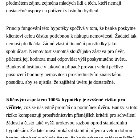
předmětem zájmu zejména mladých lidí a těch, kteří nemají
dostatečné úspory na pořízení vlastního bydlení.
Princip fungování této hypotéky spočívá v tom, že banka poskytne
klientovi celou částku potřebnou k nákupu nemovitosti. Žadatel tak
nemusí předkládat žádné vlastní finanční prostředky jako
spoluúčast. Nemovitost samotná slouží jako zástava pro úvěr,
přičemž její hodnota musí odpovídat výši poskytnutého úvěru.
Bankovní instituce v takovém případě provádí velmi pečlivé
posouzení hodnoty nemovitosti prostřednictvím znaleckého
posudku, aby se ujistila, že zajištění úvěru je dostatečné.
Klíčovým aspektem 100% hypotéky je zvýšené riziko pro
věřitele
, což se následně promítá do podmínek úvěru. Banky si toto
riziko kompenzují prostřednictvím přísnějších kritérií pro schválení
žádosti a často také vyšší úrokovou sazbou oproti standardním
hypotékám. Žadatel musí prokázat stabilní příjem a velmi dobrou