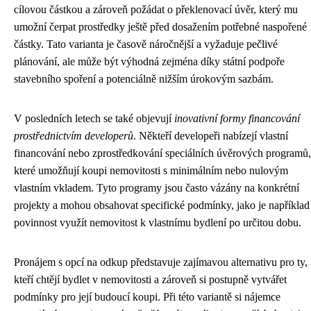
cílovou částkou a zároveň požádat o překlenovací úvěr, který mu
umožní čerpat prostředky ještě před dosažením potřebné naspořené
částky. Tato varianta je časově náročnější a vyžaduje pečlivé
plánování, ale může být výhodná zejména díky státní podpoře
stavebního spoření a potenciálně nižším úrokovým sazbám.
V posledních letech se také objevují
inovativní formy financování
prostřednictvím developerů
. Někteří developeři nabízejí vlastní
financování nebo zprostředkování speciálních úvěrových programů,
které umožňují koupi nemovitosti s minimálním nebo nulovým
vlastním vkladem. Tyto programy jsou často vázány na konkrétní
projekty a mohou obsahovat specifické podmínky, jako je například
povinnost využít nemovitost k vlastnímu bydlení po určitou dobu.
Pronájem s opcí na odkup představuje zajímavou alternativu pro ty,
kteří chtějí bydlet v nemovitosti a zároveň si postupně vytvářet
podmínky pro její budoucí koupi. Při této variantě si nájemce