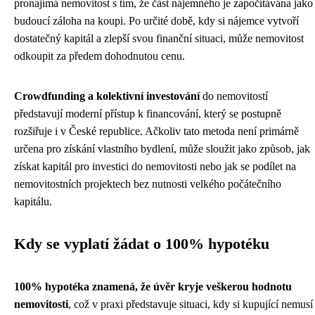
pronajímá nemovitost s tím, že část nájemného je započítávána jako
budoucí záloha na koupi. Po určité době, kdy si nájemce vytvoří
dostatečný kapitál a zlepší svou finanční situaci, může nemovitost
odkoupit za předem dohodnutou cenu.
Crowdfunding a kolektivní investování
do nemovitostí
představují moderní přístup k financování, který se postupně
rozšiřuje i v České republice. Ačkoliv tato metoda není primárně
určena pro získání vlastního bydlení, může sloužit jako způsob, jak
získat kapitál pro investici do nemovitosti nebo jak se podílet na
nemovitostních projektech bez nutnosti velkého počátečního
kapitálu.
Kdy se vyplatí žádat o 100% hypotéku
100% hypotéka znamená, že úvěr kryje veškerou hodnotu
nemovitosti
, což v praxi představuje situaci, kdy si kupující nemusí