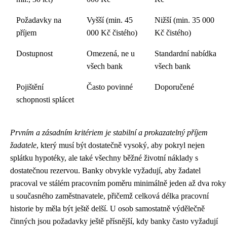
Požadavky na
Vyšší (min. 45
Nižší (min. 35 000
příjem
000 Kč čistého)
Kč čistého)
Dostupnost
Omezená, ne u
Standardní nabídka
všech bank
všech bank
Pojištění
Často povinné
Doporučené
schopnosti splácet
Prvním a zásadním kritériem je stabilní a prokazatelný příjem
žadatele
, který musí být dostatečně vysoký, aby pokryl nejen
splátku hypotéky, ale také všechny běžné životní náklady s
dostatečnou rezervou. Banky obvykle vyžadují, aby žadatel
pracoval ve stálém pracovním poměru minimálně jeden až dva roky
u současného zaměstnavatele, přičemž celková délka pracovní
historie by měla být ještě delší. U osob samostatně výdělečně
činných jsou požadavky ještě přísnější, kdy banky často vyžadují