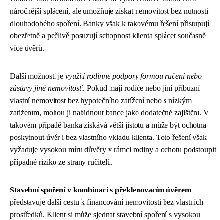
náročnější splácení, ale umožňuje získat nemovitost bez nutnosti
dlouhodobého spoření. Banky však k takovému řešení přistupují
obezřetně a pečlivě posuzují schopnost klienta splácet současně
více úvěrů.
Další možností je
využití rodinné podpory formou ručení nebo
zástavy jiné nemovitosti
. Pokud mají rodiče nebo jiní příbuzní
vlastní nemovitost bez hypotečního zatížení nebo s nízkým
zatížením, mohou ji nabídnout bance jako dodatečné zajištění. V
takovém případě banka získává větší jistotu a může být ochotna
poskytnout úvěr i bez vlastního vkladu klienta. Toto řešení však
vyžaduje vysokou míru důvěry v rámci rodiny a ochotu podstoupit
případné riziko ze strany ručitelů.
Stavební spoření v kombinaci s překlenovacím úvěrem
představuje další cestu k financování nemovitosti bez vlastních
prostředků. Klient si může sjednat stavební spoření s vysokou