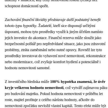
schopnost domácností spořit.
Zachování finanční likvidity představuje další podstatný benefit
tohoto typu hypotéky
. Žadatelé, kteří sice disponují určitými
úsporami, mohou tyto prostředky využít k jiným účelům namísto
jejich investice do akontace. Finanční rezerva může sloužit jako
bezpečnostní polštář pro nepředvídané situace, jako jsou zdravotní
problémy, ztráta zaměstnání nebo nutné opravy. Rovněž lze tyto
prostředky investovat do vybavení nové nemovitosti, rekonstrukce
nebo modernizace, což zvyšuje komfort bydlení a potenciálně i
hodnotu nemovitosti samotné.
Z investičního hlediska může
100% hypotéka znamená, že úvěr
kryje veškerou hodnotu nemovitosti
, což vytváří zajímavou páku
pro budování majetku. Pokud hodnota nemovitosti v průběhu let
roste, majitel profituje z celého nárůstu hodnoty, ačkoliv do
nemovitosti zpočátku nevložil vlastní kapitál. Tento efekt může být