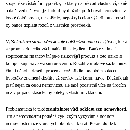
spojené se získáním hypotéky, náklady na převod vlastnictví, daně
a další vedlejší výdaje. Pokud by dlužník potřeboval nemovitost v
brzké době prodat, nejspíše by nepokryl celou výši dluhu a musel
by bance doplatit rozdíl z vlastních prostředků.
Vyšší úroková sazba představuje další významnou nevýhodu
, která
se promítá do celkových nákladů na bydlení. Banky vnímají
stoprocentní financování jako rizikovější produkt a toto riziko si
kompenzují právě vyšším úročením. Rozdíl v úrokové sazbě může
činit i několik desetin procenta, což při dlouhodobém splácení
hypotéky znamená desítky až stovky tisíc korun navíc. Dlužník tak
platí nejen za celou nemovitost, ale také podstatně více na úrocích
než v případě klasické hypotéky s vlastním vkladem.
Problematická je také
zranitelnost vůči poklesu cen nemovitostí
.
Trh s nemovitostmi podléhá cyklickým výkyvům a hodnota
nemovitostí může v určitých obdobích klesat. Pokud dojde k