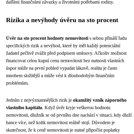
dalšími finančními závazky a životními potřebami rodiny.
Rizika a nevýhody úvěru na sto procent
Úvěr na sto procent hodnoty nemovitosti
s sebou přináší řadu
specifických rizik a nevýhod, které by měl každý potenciální
žadatel pečlivě zvážit před podpisem smlouvy. Ačkoliv možnost
financovat celou kupní cenu nemovitosti bez nutnosti vlastních
úspor může na první pohled vypadat lákavě, realita je často
mnohem složitější a může vést k dlouhodobým finančním
problémům.
Jedním z nejvýznamnějších rizik je
okamžitý vznik záporného
vlastního kapitálu
. Když úvěr kryje veškerou hodnotu
nemovitosti, dlužník se od prvního dne nachází v situaci, kdy dluží
bance více, než kolik nemovitost reálně stojí. Důvodem je
skutečnost, že k ceně nemovitosti je nutné připočíst poplatky