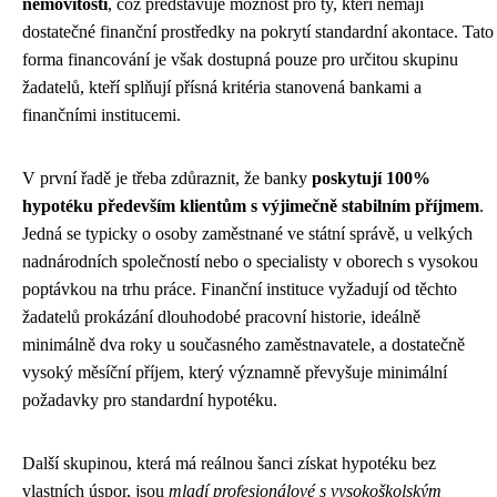
nemovitosti
, což představuje možnost pro ty, kteří nemají
dostatečné finanční prostředky na pokrytí standardní akontace. Tato
forma financování je však dostupná pouze pro určitou skupinu
žadatelů, kteří splňují přísná kritéria stanovená bankami a
finančními institucemi.
V první řadě je třeba zdůraznit, že banky
poskytují 100%
hypotéku především klientům s výjimečně stabilním příjmem
.
Jedná se typicky o osoby zaměstnané ve státní správě, u velkých
nadnárodních společností nebo o specialisty v oborech s vysokou
poptávkou na trhu práce. Finanční instituce vyžadují od těchto
žadatelů prokázání dlouhodobé pracovní historie, ideálně
minimálně dva roky u současného zaměstnavatele, a dostatečně
vysoký měsíční příjem, který významně převyšuje minimální
požadavky pro standardní hypotéku.
Další skupinou, která má reálnou šanci získat hypotéku bez
vlastních úspor, jsou
mladí profesionálové s vysokoškolským