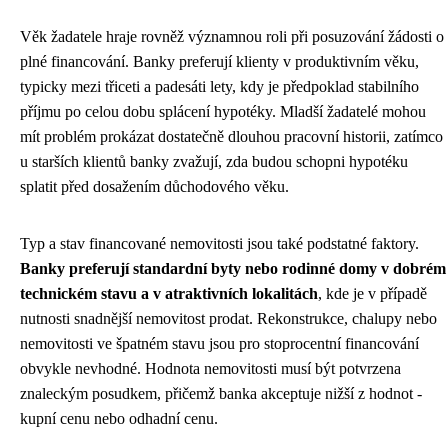
Věk žadatele hraje rovněž významnou roli při posuzování žádosti o
plné financování. Banky preferují klienty v produktivním věku,
typicky mezi třiceti a padesáti lety, kdy je předpoklad stabilního
příjmu po celou dobu splácení hypotéky. Mladší žadatelé mohou
mít problém prokázat dostatečně dlouhou pracovní historii, zatímco
u starších klientů banky zvažují, zda budou schopni hypotéku
splatit před dosažením důchodového věku.
Typ a stav financované nemovitosti jsou také podstatné faktory.
Banky preferují standardní byty nebo rodinné domy v dobrém
technickém stavu a v atraktivních lokalitách
, kde je v případě
nutnosti snadnější nemovitost prodat. Rekonstrukce, chalupy nebo
nemovitosti ve špatném stavu jsou pro stoprocentní financování
obvykle nevhodné. Hodnota nemovitosti musí být potvrzena
znaleckým posudkem, přičemž banka akceptuje nižší z hodnot -
kupní cenu nebo odhadní cenu.