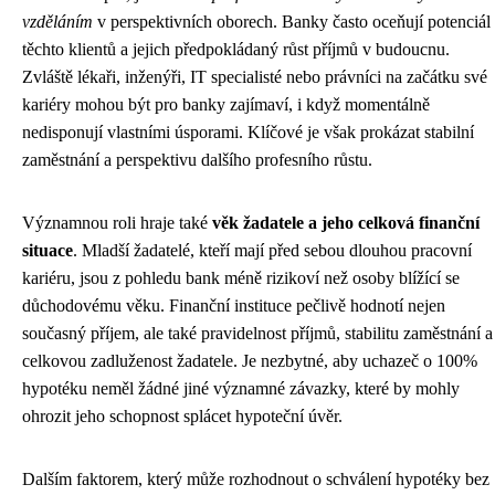
vzděláním
v perspektivních oborech. Banky často oceňují potenciál
těchto klientů a jejich předpokládaný růst příjmů v budoucnu.
Zvláště lékaři, inženýři, IT specialisté nebo právníci na začátku své
kariéry mohou být pro banky zajímaví, i když momentálně
nedisponují vlastními úsporami. Klíčové je však prokázat stabilní
zaměstnání a perspektivu dalšího profesního růstu.
Významnou roli hraje také
věk žadatele a jeho celková finanční
situace
. Mladší žadatelé, kteří mají před sebou dlouhou pracovní
kariéru, jsou z pohledu bank méně rizikoví než osoby blížící se
důchodovému věku. Finanční instituce pečlivě hodnotí nejen
současný příjem, ale také pravidelnost příjmů, stabilitu zaměstnání a
celkovou zadluženost žadatele. Je nezbytné, aby uchazeč o 100%
hypotéku neměl žádné jiné významné závazky, které by mohly
ohrozit jeho schopnost splácet hypoteční úvěr.
Dalším faktorem, který může rozhodnout o schválení hypotéky bez