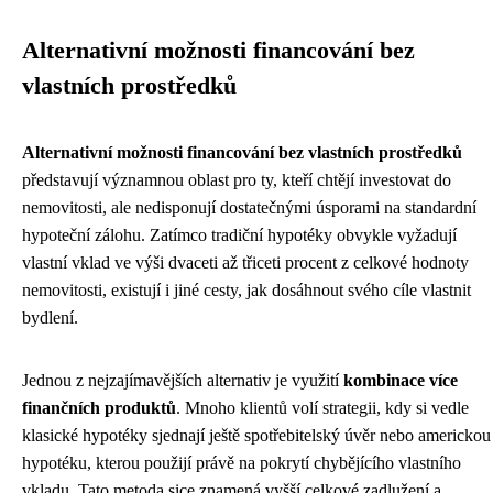
Alternativní možnosti financování bez
vlastních prostředků
Alternativní možnosti financování bez vlastních prostředků
představují významnou oblast pro ty, kteří chtějí investovat do
nemovitosti, ale nedisponují dostatečnými úsporami na standardní
hypoteční zálohu. Zatímco tradiční hypotéky obvykle vyžadují
vlastní vklad ve výši dvaceti až třiceti procent z celkové hodnoty
nemovitosti, existují i jiné cesty, jak dosáhnout svého cíle vlastnit
bydlení.
Jednou z nejzajímavějších alternativ je využití
kombinace více
finančních produktů
. Mnoho klientů volí strategii, kdy si vedle
klasické hypotéky sjednají ještě spotřebitelský úvěr nebo americkou
hypotéku, kterou použijí právě na pokrytí chybějícího vlastního
vkladu. Tato metoda sice znamená vyšší celkové zadlužení a