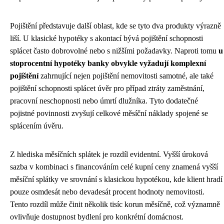
Pojištění představuje další oblast, kde se tyto dva produkty výrazně
liší. U klasické hypotéky s akontací bývá pojištění schopnosti
splácet často dobrovolné nebo s nižšími požadavky. Naproti tomu
u
stoprocentní hypotéky banky obvykle vyžadují komplexní
pojištění
zahrnující nejen pojištění nemovitosti samotné, ale také
pojištění schopnosti splácet úvěr pro případ ztráty zaměstnání,
pracovní neschopnosti nebo úmrtí dlužníka. Tyto dodatečné
pojistné povinnosti zvyšují celkové měsíční náklady spojené se
splácením úvěru.
Z hlediska měsíčních splátek je rozdíl evidentní. Vyšší úroková
sazba v kombinaci s financováním celé kupní ceny znamená vyšší
měsíční splátky ve srovnání s klasickou hypotékou, kde klient hradí
pouze osmdesát nebo devadesát procent hodnoty nemovitosti.
Tento rozdíl může činit několik tisíc korun měsíčně, což významně
ovlivňuje dostupnost bydlení pro konkrétní domácnost.