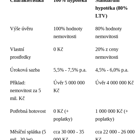
Charakteristika
100% hypotéka
Standardní
hypotéka (80%
LTV)
Výše úvěru
100% hodnoty
80% hodnoty
nemovitosti
nemovitosti
Vlastní
0 Kč
20% z ceny
prostředky
nemovitosti
Úroková sazba
5,5% - 7,5% p.a.
4,5% - 6,0% p.a.
Příklad:
Úvěr 5 000 000
Úvěr 4 000 000 Kč
nemovitost za 5
Kč
mil. Kč
Potřebná hotovost
0 Kč (+
1 000 000 Kč (+
poplatky)
poplatky)
Měsíční splátka (5
cca 30 000 - 35
cca 22 000 - 26 000
mil., 30 let)
000 Kč
Kč