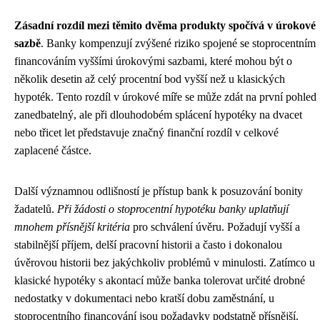
Zásadní rozdíl mezi těmito dvěma produkty spočívá v úrokové
sazbě
. Banky kompenzují zvýšené riziko spojené se stoprocentním
financováním vyššími úrokovými sazbami, které mohou být o
několik desetin až celý procentní bod vyšší než u klasických
hypoték. Tento rozdíl v úrokové míře se může zdát na první pohled
zanedbatelný, ale při dlouhodobém splácení hypotéky na dvacet
nebo třicet let představuje značný finanční rozdíl v celkové
zaplacené částce.
Další významnou odlišností je přístup bank k posuzování bonity
žadatelů.
Při žádosti o stoprocentní hypotéku banky uplatňují
mnohem přísnější kritéria
pro schválení úvěru. Požadují vyšší a
stabilnější příjem, delší pracovní historii a často i dokonalou
úvěrovou historii bez jakýchkoliv problémů v minulosti. Zatímco u
klasické hypotéky s akontací může banka tolerovat určité drobné
nedostatky v dokumentaci nebo kratší dobu zaměstnání, u
stoprocentního financování jsou požadavky podstatně přísnější.