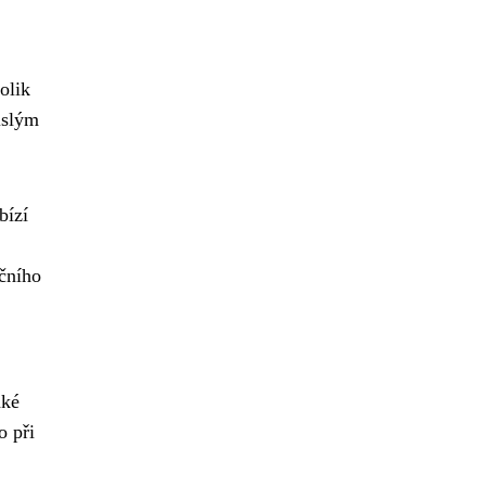
olik
islým
bízí
ačního
aké
o při