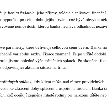
dňuje
bonitu žadatele
, jeho příjmy, výdaje a celkovou finanční
t hypotéku po celou dobu jejího trvání, což bývá obvykle něk
stavované nemovitosti, kterou banka nechává odhadnout nezáv
vé parametry, které ovlivňují celkovou cenu úvěru. Banka na
ípadně variabilní sazby. Fixace znamená, že po určité období
uje jistotu ohledně výše měsíčních splátek. Po skončení fix
dpovídající aktuální situaci na trhu.
mořádných splátek
, kdy klient může nad rámec pravidelných
ož vede ke zkrácení doby splácení a úspoře na úrocích. Banka t
ích, což oceňují zejména mladé rodiny při narození dítěte neb