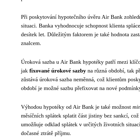
Při poskytování hypotečního úvěru Air Bank zohle
situaci. Banka vyhodnocuje schopnost klienta spláce
desítek let. Důležitým faktorem je také hodnota za
znalcem.
Úroková sazba u Air Bank hypotéky patří mezi klíčo
jak
fixované úrokové sazby
na různá období, tak př
zůstává úroková sazba neměnná, což klientům poskyt
období je možné sazbu přefixovat na nové podmínky o
Výhodou hypotéky od Air Bank je také možnost
mi
měsíčních splátek splatit část jistiny bez sankcí, c
umožňuje odklad splátek v určitých životních situac
dočasné ztrátě příjmu.