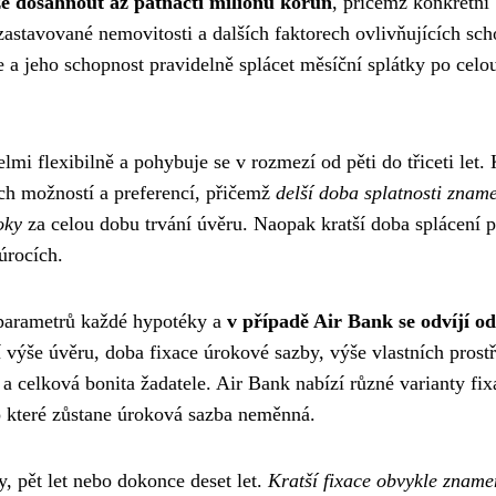
 dosáhnout až patnácti milionů korun
, přičemž konkrétní
 zastavované nemovitosti a dalších faktorech ovlivňujících sc
e a jeho schopnost pravidelně splácet měsíční splátky po celo
mi flexibilně a pohybuje se v rozmezí od pěti do třiceti let. 
ích možností a preferencí, přičemž
delší doba splatnosti znam
oky
za celou dobu trvání úvěru. Naopak kratší doba splácení p
úrocích.
 parametrů každé hypotéky a
v případě Air Bank se odvíjí od
ří výše úvěru, doba fixace úrokové sazby, výše vlastních prost
a celková bonita žadatele. Air Bank nabízí různé varianty fix
o které zůstane úroková sazba neměnná.
y, pět let nebo dokonce deset let.
Kratší fixace obvykle znam