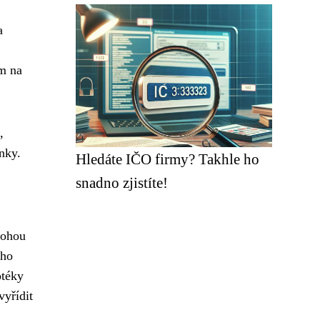
a
em na
,
nky.
Hledáte IČO firmy? Takhle ho
snadno zjistíte!
mohou
ého
otéky
vyřídit