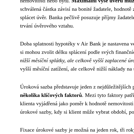
nemovitostí nebo bytů.
Maximální výše úvěru může
schválená částka závisí na bonité žadatele, hodnotě
splácet úvěr. Banka pečlivě posuzuje příjmy žadatel
trvání úvěrového vztahu.
Doba splatnosti hypotéky v Air Bank je nastavena vel
si mohou zvolit délku splácení podle svých finančn
nižší měsíční splátky, ale celkově vyšší zaplacené úr
vyšší měsíční zatížení, ale celkově nižší náklady na 
Úroková sazba představuje jeden z nejdůležitějších
několika klíčových faktorů
. Mezi tyto faktory pat
klienta vyjádřená jako poměr k hodnotě nemovitosti 
úrokové sazby, kdy si klient může vybrat období, p
Fixace úrokové sazby je možná na jeden rok, tři rok