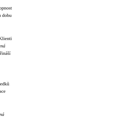
hopnost
u dobu
Klienti
ená
řináší
ředků
ace
ená