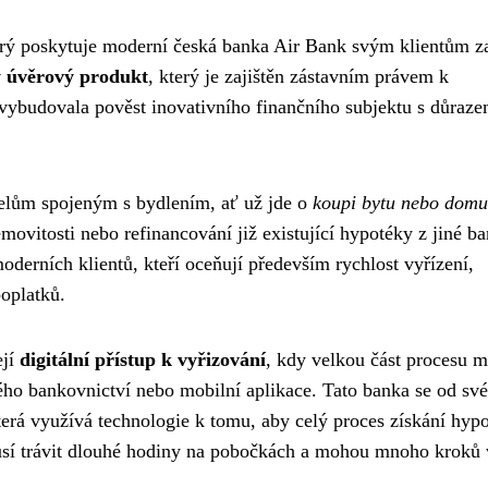
erý poskytuje moderní česká banka Air Bank svým klientům z
 úvěrový produkt
, který je zajištěn zástavním právem k
 vybudovala pověst inovativního finančního subjektu s důraz
elům spojeným s bydlením, ať už jde o
koupi bytu nebo domu
movitosti nebo refinancování již existující hypotéky z jiné ba
derních klientů, kteří oceňují především rychlost vyřízení,
oplatků.
ejí
digitální přístup k vyřizování
, kdy velkou část procesu 
vého bankovnictví nebo mobilní aplikace. Tato banka se od sv
která využívá technologie k tomu, aby celý proces získání hyp
emusí trávit dlouhé hodiny na pobočkách a mohou mnoho kroků 