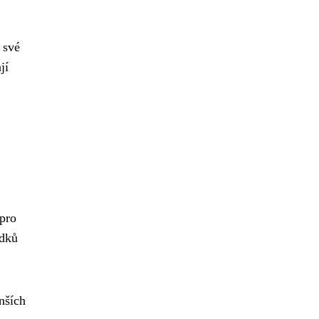
 své
jí
 pro
edků
nších