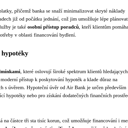
latky, přičemž banka se snaží minimalizovat skryté náklady
adech již od počátku jednání, což jim umožňuje lépe plánovat
lužby je také
osobní přístup poradců
, kteří klientům pomáha
potřeby v oblasti financování bydlení.
 hypotéky
odmínkami
, které oslovují široké spektrum klientů hledających
 moderní přístup k poskytování hypoték a klade důraz na
ch s úvěrem. Hypoteční úvěr od Air Bank je určen především
jící hypotéky nebo pro získání dodatečných finančních prostř
na částce tři sta tisíc korun, což umožňuje financování i me