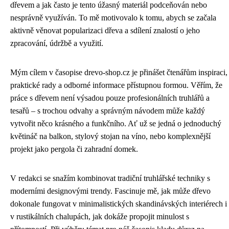
dřevem a jak často je tento úžasný materiál podceňován nebo
nesprávně využíván. To mě motivovalo k tomu, abych se začala
aktivně věnovat popularizaci dřeva a sdílení znalostí o jeho
zpracování, údržbě a využití.
Mým cílem v časopise drevo-shop.cz je přinášet čtenářům inspiraci,
praktické rady a odborné informace přístupnou formou. Věřím, že
práce s dřevem není výsadou pouze profesionálních truhlářů a
tesařů – s trochou odvahy a správným návodem může každý
vytvořit něco krásného a funkčního. Ať už se jedná o jednoduchý
květináč na balkon, stylový stojan na víno, nebo komplexnější
projekt jako pergola či zahradní domek.
V redakci se snažím kombinovat tradiční truhlářské techniky s
moderními designovými trendy. Fascinuje mě, jak může dřevo
dokonale fungovat v minimalistických skandinávských interiérech i
v rustikálních chalupách, jak dokáže propojit minulost s