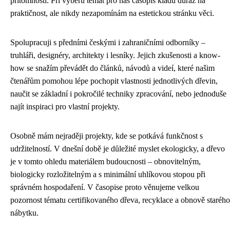
přítomností. Při výběru témat pro náš časopis kladu důraz na
praktičnost, ale nikdy nezapomínám na estetickou stránku věci.
Spolupracuji s předními českými i zahraničními odborníky –
truhláři, designéry, architekty i lesníky. Jejich zkušenosti a know-
how se snažím převádět do článků, návodů a videí, které našim
čtenářům pomohou lépe pochopit vlastnosti jednotlivých dřevin,
naučit se základní i pokročilé techniky zpracování, nebo jednoduše
najít inspiraci pro vlastní projekty.
Osobně mám nejraději projekty, kde se potkává funkčnost s
udržitelností. V dnešní době je důležité myslet ekologicky, a dřevo
je v tomto ohledu materiálem budoucnosti – obnovitelným,
biologicky rozložitelným a s minimální uhlíkovou stopou při
správném hospodaření. V časopise proto věnujeme velkou
pozornost tématu certifikovaného dřeva, recyklace a obnově starého
nábytku.