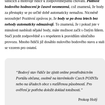
silnicích a motivuje řidiče k zodpovědnějšímu chování.
Platnost
bodového hodnocení je časově neomezená
, což znamená, že body
za přestupky se po určité době automaticky nemažou. Nicméně
nezoufejte! Pozitivní zprávou je, že
body se po dvou letech bez
nehody automaticky odmazávají
. To znamená, že i pokud jste v
minulosti nasbírali nějaké body, máte možnost začít s čistým štítem.
Stačí jezdit zodpovědně a s respektem k pravidlům silničního
provozu. Mnoho řidičů již dosáhlo nulového bodového stavu a stali
se vzorem pro ostatní.
Bodový stav řidiče lze zjistit online prostřednictvím
Portálu občana, osobně na kterémkoliv Czech POINTu
nebo na úřadech obce s rozšířenou působností. Pro
ověření je potřeba doložit doklad totožnosti.
Prokop Holý