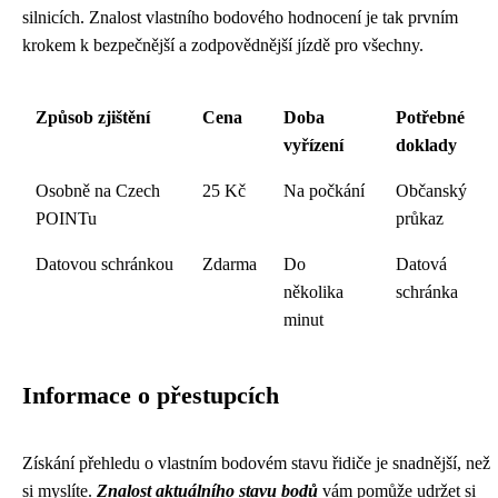
silnicích. Znalost vlastního bodového hodnocení je tak prvním
krokem k bezpečnější a zodpovědnější jízdě pro všechny.
Způsob zjištění
Cena
Doba
Potřebné
vyřízení
doklady
Osobně na Czech
25 Kč
Na počkání
Občanský
POINTu
průkaz
Datovou schránkou
Zdarma
Do
Datová
několika
schránka
minut
Informace o přestupcích
Získání přehledu o vlastním bodovém stavu řidiče je snadnější, než
si myslíte.
Znalost aktuálního stavu bodů
vám pomůže udržet si