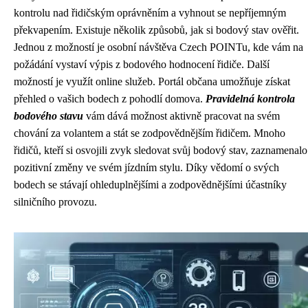
kontrolu nad řidičským oprávněním a vyhnout se nepříjemným
překvapením. Existuje několik způsobů, jak si bodový stav ověřit.
Jednou z možností je osobní návštěva Czech POINTu, kde vám na
požádání vystaví výpis z bodového hodnocení řidiče. Další
možností je využít online služeb. Portál občana umožňuje získat
přehled o vašich bodech z pohodlí domova.
Pravidelná kontrola
bodového stavu
vám dává možnost aktivně pracovat na svém
chování za volantem a stát se zodpovědnějším řidičem. Mnoho
řidičů, kteří si osvojili zvyk sledovat svůj bodový stav, zaznamenalo
pozitivní změny ve svém jízdním stylu. Díky vědomí o svých
bodech se stávají ohleduplnějšími a zodpovědnějšími účastníky
silničního provozu.