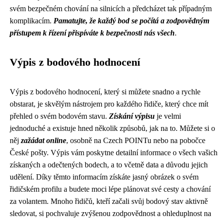
svém bezpečném chování na silnicích a předcházet tak případným
komplikacím.
Pamatujte, že každý bod se počítá a zodpovědným
přístupem k řízení přispíváte k bezpečnosti nás všech
.
Výpis z bodového hodnocení
Výpis z bodového hodnocení, který si můžete snadno a rychle
obstarat, je skvělým nástrojem pro každého řidiče, který chce mít
přehled o svém bodovém stavu.
Získání výpisu
je velmi
jednoduché a existuje hned několik způsobů, jak na to. Můžete si o
něj
zažádat online
, osobně na Czech POINTu nebo na pobočce
České pošty. Výpis vám poskytne detailní informace o všech vašich
získaných a odečtených bodech, a to včetně data a důvodu jejich
udělení. Díky těmto informacím získáte jasný obrázek o svém
řidičském profilu a budete moci lépe plánovat své cesty a chování
za volantem. Mnoho řidičů, kteří začali svůj bodový stav aktivně
sledovat, si pochvaluje zvýšenou zodpovědnost a ohleduplnost na