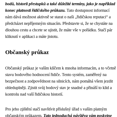
bodů, historii přestupků a také důležité termíny, jako je například
konec platnosti řidičského průkazu.
Tato dostupnost informací
nám dává možnost aktivně se starat o naši „řidičskou reputaci“ a
předcházet nepříjemným situacím. Představte si, že se chystáte na
dlouhou cestu a chcete se ujistit, že máte vše v pořádku. Stačí pár
kliknutí v aplikaci a máte jistotu.
Občanský průkaz
Občanský průkaz je vaším klíčem k mnoha informacím, a to včetně
stavu bodového hodnocení řidiče. Tento systém, zaměřený na
bezpečnost a zodpovědnost na silnicích, nám pomáhá všem jezdit
ohleduplněji. Zjistit svůj bodový stav je snadné a přináší to klid a
kontrolu nad vaší řidičskou historií.
Pro jeho zjištění stačí navštívit příslušný úřad s vaším platným
občanským průkazem.
Tato jednoduchá návštěva vám poskytne