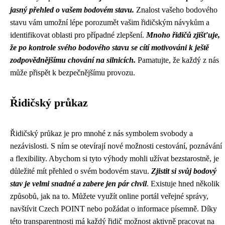
jasný přehled o vašem bodovém stavu.
Znalost vašeho bodového
stavu vám umožní lépe porozumět vašim řidičským návykům a
identifikovat oblasti pro případné zlepšení.
Mnoho řidičů zjišťuje,
že po kontrole svého bodového stavu se cítí motivováni k ještě
zodpovědnějšímu chování na silnicích.
Pamatujte, že každý z nás
může přispět k bezpečnějšímu provozu.
Řidičský průkaz
Řidičský průkaz je pro mnohé z nás symbolem svobody a
nezávislosti. S ním se otevírají nové možnosti cestování, poznávání
a flexibility. Abychom si tyto výhody mohli užívat bezstarostně, je
důležité mít přehled o svém bodovém stavu.
Zjistit si svůj bodový
stav je velmi snadné a zabere jen pár chvil
. Existuje hned několik
způsobů, jak na to. Můžete využít online portál veřejné správy,
navštívit Czech POINT nebo požádat o informace písemně. Díky
této transparentnosti má každý řidič možnost aktivně pracovat na