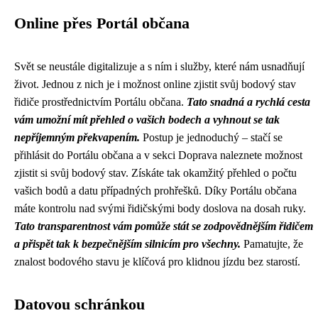
Online přes Portál občana
Svět se neustále digitalizuje a s ním i služby, které nám usnadňují
život. Jednou z nich je i možnost online zjistit svůj bodový stav
řidiče prostřednictvím Portálu občana.
Tato snadná a rychlá cesta
vám umožní mít přehled o vašich bodech a vyhnout se tak
nepříjemným překvapením.
Postup je jednoduchý – stačí se
přihlásit do Portálu občana a v sekci Doprava naleznete možnost
zjistit si svůj bodový stav. Získáte tak okamžitý přehled o počtu
vašich bodů a datu případných prohřešků. Díky Portálu občana
máte kontrolu nad svými řidičskými body doslova na dosah ruky.
Tato transparentnost vám pomůže stát se zodpovědnějším řidičem
a přispět tak k bezpečnějším silnicím pro všechny.
Pamatujte, že
znalost bodového stavu je klíčová pro klidnou jízdu bez starostí.
Datovou schránkou