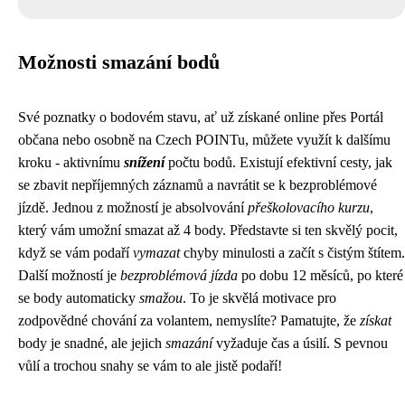
Možnosti smazání bodů
Své poznatky o bodovém stavu, ať už získané online přes Portál
občana nebo osobně na Czech POINTu, můžete využít k dalšímu
kroku - aktivnímu
snížení
počtu bodů. Existují efektivní cesty, jak
se zbavit nepříjemných záznamů a navrátit se k bezproblémové
jízdě. Jednou z možností je absolvování
přeškolovacího kurzu
,
který vám umožní smazat až 4 body. Představte si ten skvělý pocit,
když se vám podaří
vymazat
chyby minulosti a začít s čistým štítem.
Další možností je
bezproblémová jízda
po dobu 12 měsíců, po které
se body automaticky
smažou
. To je skvělá motivace pro
zodpovědné chování za volantem, nemyslíte? Pamatujte, že
získat
body je snadné, ale jejich
smazání
vyžaduje čas a úsilí. S pevnou
vůlí a trochou snahy se vám to ale jistě podaří!