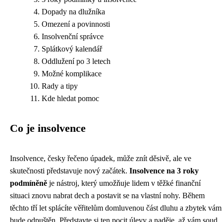
Dopady na dlužníka
Omezení a povinnosti
Insolvenční správce
Splátkový kalendář
Oddlužení po 3 letech
Možné komplikace
Rady a tipy
Kde hledat pomoc
Co je insolvence
Insolvence, česky řečeno úpadek, může znít děsivě, ale ve
skutečnosti představuje nový začátek.
Insolvence na 3 roky
podmíněně
je nástroj, který umožňuje lidem v těžké finanční
situaci znovu nabrat dech a postavit se na vlastní nohy. Během
těchto tří let splácíte věřitelům domluvenou část dluhu a zbytek vám
bude odpuštěn. Představte si ten pocit úlevy a naděje, až vám soud