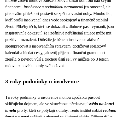
můžete zbavit dluhové zátěže a znovu získat kontrolu nad svými
financemi.
Insolvence s podmínkou
neznamená jen omezení, ale
především příležitost postavit se zpět na vlastní nohy. Mnoho lidí,
kteří prošli insolvencí, dnes vede spokojený a finančně stabilní
život. Příběhy těch, kteří se dokázali z dluhové pasti vymanit, jsou
inspirativní a dokazují, že i zdánlivě neřešitelná situace může mít
pozitivní rozuzlení. Důležité je během insolvence aktivně
spolupracovat s insolvenčním správcem, dodržovat splátkový
kalendář a hledat cesty, jak svůj příjem a finanční gramotnost
zlepšit. S pevnou vůlí a trochou úsilí se i vy můžete po 3 letech
radovat z nové kapitoly svého života.
3 roky podmínky u insolvence
Tři roky podmínky u insolvence mohou zpočátku působit
skličujícím dojmem, ale ve skutečnosti představují
světlo na konci
tunelu
pro ty, kteří se potýkají s dluhy. Tento institut nabízí
reálnou
šanci na nový začátek
a zbavení se dluhové zátěže. Během tří let