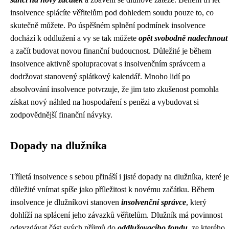
insolvence splácíte věřitelům pod dohledem soudu pouze to, co
skutečně můžete. Po úspěšném splnění podmínek insolvence
dochází k oddlužení a vy se tak můžete
opět svobodně nadechnout
a začít budovat novou finanční budoucnost. Důležité je během
insolvence aktivně spolupracovat s insolvenčním správcem a
dodržovat stanovený splátkový kalendář. Mnoho lidí po
absolvování insolvence potvrzuje, že jim tato zkušenost pomohla
získat nový náhled na hospodaření s penězi a vybudovat si
zodpovědnější finanční návyky.
Dopady na dlužníka
Tříletá insolvence s sebou přináší i jisté dopady na dlužníka, které je
důležité vnímat spíše jako příležitost k novému začátku. Během
insolvence je dlužníkovi stanoven
insolvenční správce
, který
dohlíží na splácení jeho závazků věřitelům. Dlužník má povinnost
odevzdávat část svých příjmů do
oddlužovacího fondu
, ze kterého