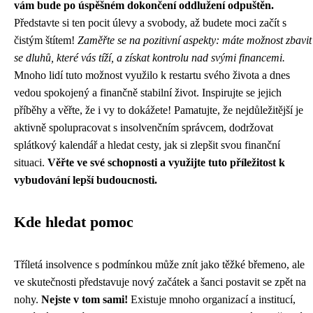
vám bude po úspěšném dokončení oddlužení odpuštěn.
Představte si ten pocit úlevy a svobody, až budete moci začít s
čistým štítem!
Zaměřte se na pozitivní aspekty: máte možnost zbavit
se dluhů, které vás tíží, a získat kontrolu nad svými financemi.
Mnoho lidí tuto možnost využilo k restartu svého života a dnes
vedou spokojený a finančně stabilní život. Inspirujte se jejich
příběhy a věřte, že i vy to dokážete! Pamatujte, že nejdůležitější je
aktivně spolupracovat s insolvenčním správcem, dodržovat
splátkový kalendář a hledat cesty, jak si zlepšit svou finanční
situaci.
Věřte ve své schopnosti a využijte tuto příležitost k
vybudování lepší budoucnosti.
Kde hledat pomoc
Tříletá insolvence s podmínkou může znít jako těžké břemeno, ale
ve skutečnosti představuje nový začátek a šanci postavit se zpět na
nohy.
Nejste v tom sami!
Existuje mnoho organizací a institucí,