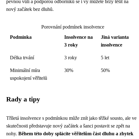
pevnou vůlí a podporou odborníků se i vy můžete brzy těšit na
nový začátek bez dluhů.
Porovnání podmínek insolvence
Podmínka
Insolvence na
Jiná varianta
3 roky
insolvence
Délka trvání
3 roky
5 let
Minimální míra
30%
50%
uspokojení věřitelů
Rady a tipy
Tříletá insolvence s podmínkou může znít jako těžké sousto, ale ve
skutečnosti představuje nový začátek a šanci postavit se zpět na
nohy.
Během této doby splácíte věřitelům část dluhu a zbytek