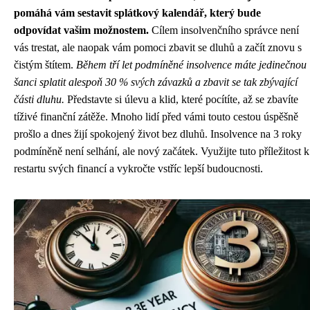
pomáhá vám sestavit splátkový kalendář, který bude
odpovídat vašim možnostem.
Cílem insolvenčního správce není
vás trestat, ale naopak vám pomoci zbavit se dluhů a začít znovu s
čistým štítem.
Během tří let podmíněné insolvence máte jedinečnou
šanci splatit alespoň 30 % svých závazků a zbavit se tak zbývající
části dluhu.
Představte si úlevu a klid, které pocítíte, až se zbavíte
tíživé finanční zátěže. Mnoho lidí před vámi touto cestou úspěšně
prošlo a dnes žijí spokojený život bez dluhů. Insolvence na 3 roky
podmíněně není selhání, ale nový začátek. Využijte tuto příležitost k
restartu svých financí a vykročte vstříc lepší budoucnosti.