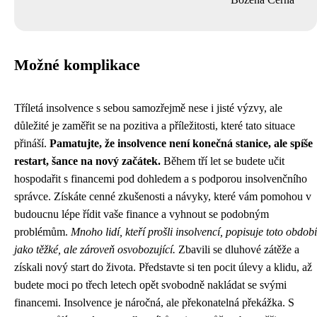
Možné komplikace
Tříletá insolvence s sebou samozřejmě nese i jisté výzvy, ale
důležité je zaměřit se na pozitiva a příležitosti, které tato situace
přináší.
Pamatujte, že insolvence není konečná stanice, ale spíše
restart, šance na nový začátek.
Během tří let se budete učit
hospodařit s financemi pod dohledem a s podporou insolvenčního
správce. Získáte cenné zkušenosti a návyky, které vám pomohou v
budoucnu lépe řídit vaše finance a vyhnout se podobným
problémům.
Mnoho lidí, kteří prošli insolvencí, popisuje toto období
jako těžké, ale zároveň osvobozující.
Zbavili se dluhové zátěže a
získali nový start do života. Představte si ten pocit úlevy a klidu, až
budete moci po třech letech opět svobodně nakládat se svými
financemi. Insolvence je náročná, ale překonatelná překážka. S