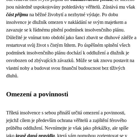
jsou následně uspokojovány pohledávky věřitelů. Zůstává mu však
část příjmu
na běžné živobytí a nezbytné výdaje. Po dobu
insolvence je dlužník omezen v nakládání se svým majetkem a
zavazuje se k řádnému plnění podmínek insolvenčního plánu.
Důležité je vnímat toto období jako šanci zbavit se dluhové zátěže a
restartovat svůj život s čistým štítem. Po úspěšném splnění všech
podmínek insolvenčního plánu dochází k oddlužení a dlužník je
osvobozen od zbývajících závazků. Může se tak znovu postavit na
vlastní nohy a budovat svou finanční budoucnost bez tíživých
dluhů.
Omezení a povinnosti
Tříletá insolvence s sebou přináší určitá omezení a povinnosti,
jejichž cílem je především ochrana věřitelů a zajištění férového
průběhu oddlužení. Nevnímejte je však jako překážky, ale spíše
jako
jasně daná pravidla
, která vám pomohou zorientovat se v