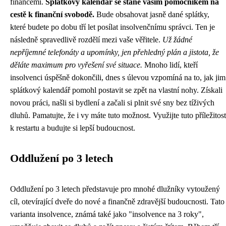
financemi.
Splátkový kalendář se stane vaším pomocníkem na
cestě k finanční svobodě.
Bude obsahovat jasně dané splátky,
které budete po dobu tří let posílat insolvenčnímu správci. Ten je
následně spravedlivě rozdělí mezi vaše věřitele.
Už žádné
nepříjemné telefonáty a upomínky, jen přehledný plán a jistota, že
děláte maximum pro vyřešení své situace.
Mnoho lidí, kteří
insolvenci úspěšně dokončili, dnes s úlevou vzpomíná na to, jak jim
splátkový kalendář pomohl postavit se zpět na vlastní nohy. Získali
novou práci, našli si bydlení a začali si plnit své sny bez tíživých
dluhů. Pamatujte, že i vy máte tuto možnost. Využijte tuto příležitost
k restartu a budujte si lepší budoucnost.
Oddlužení po 3 letech
Oddlužení po 3 letech představuje pro mnohé dlužníky vytoužený
cíl, otevírající dveře do nové a finančně zdravější budoucnosti. Tato
varianta insolvence, známá také jako "insolvence na 3 roky",