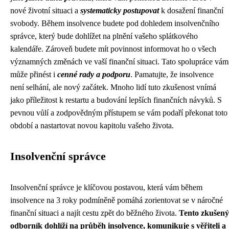
nové životní situaci a
systematicky postupovat
k dosažení finanční
svobody. Během insolvence budete pod dohledem insolvenčního
správce, který bude dohlížet na plnění vašeho splátkového
kalendáře. Zároveň budete mít povinnost informovat ho o všech
významných změnách ve vaší finanční situaci. Tato spolupráce vám
může přinést i
cenné rady a podporu
. Pamatujte, že insolvence
není selhání, ale nový začátek. Mnoho lidí tuto zkušenost vnímá
jako příležitost k restartu a budování lepších finančních návyků. S
pevnou vůlí a zodpovědným přístupem se vám podaří překonat toto
období a nastartovat novou kapitolu vašeho života.
Insolvenční správce
Insolvenční správce je klíčovou postavou, která vám během
insolvence na 3 roky podmíněně pomáhá zorientovat se v náročné
finanční situaci a najít cestu zpět do běžného života.
Tento zkušený
odborník dohlíží na průběh insolvence, komunikuje s věřiteli a