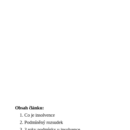
Obsah článku:
Co je insolvence
Podmíněný rozsudek
3 roky podmínky u insolvence