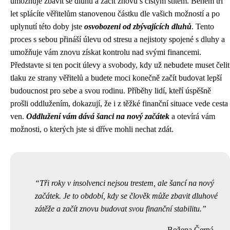
umožňuje zbavit se dluhů a začít znovu s čistým štítem. Během tří
let splácíte věřitelům stanovenou částku dle vašich možností a po
uplynutí této doby jste
osvobozeni od zbývajících dluhů
. Tento
proces s sebou přináší úlevu od stresu a nejistoty spojené s dluhy a
umožňuje vám znovu získat kontrolu nad svými financemi.
Představte si ten pocit úlevy a svobody, kdy už nebudete muset čelit
tlaku ze strany věřitelů a budete moci konečně začít budovat lepší
budoucnost pro sebe a svou rodinu. Příběhy lidí, kteří úspěšně
prošli oddlužením, dokazují, že i z těžké finanční situace vede cesta
ven.
Oddlužení vám dává šanci na nový začátek
a otevírá vám
možnosti, o kterých jste si dříve mohli nechat zdát.
Tři roky v insolvenci nejsou trestem, ale šancí na nový
začátek. Je to období, kdy se člověk může zbavit dluhové
zátěže a začít znovu budovat svou finanční stabilitu.
Božena Černá