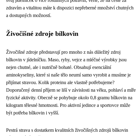
svůj jídelníček o více rostlinných potravin, věřte, že na cestě za
zdravím a vitalitou máte k dispozici nepřeberné množství chutných
a dostupných možností.
Živočišné zdroje bílkovin
Živočišné zdroje představují pro mnoho z nás důležitý zdroj
bílkovin v jídelníčku. Maso, ryby, vejce a mléčné výrobky jsou
nejen chutné, ale i nutričně bohaté. Obsahují esenciální
aminokyseliny, které si naše tělo neumí samo vyrobit a musíme je
přijímat stravou. Kolik proteinu ale vlastně potřebujeme?
Doporučený denní příjem se liší v závislosti na věku, pohlaví a míře
fyzické aktivity. Obecně se pohybuje okolo 0,8 gramu bílkovin na
kilogram tělesné hmotnosti. Pro aktivní jedince a sportovce může
být potřeba bílkovin i vyšší.
Pestrá strava s dostatkem kvalitních živočišných zdrojů bílkovin