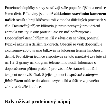
Proteinové doplňky stravy se stávají stále populárnějšími a není se
čemu divit. Bílkoviny jsou totiž
základním stavebním kamenem
našich svalů
a hrají klíčovou roli v mnoha důležitých procesech v
těle. Dostatečný příjem bílkovin je proto nezbytný pro udržení
zdraví a vitality. Kolik proteinu ale vlastně potřebujeme?
Doporučený denní příjem se liší v závislosti na věku, pohlaví,
fyzické aktivitě a dalších faktorech. Obecně se však doporučuje
zkonzumovat 0,8 gramu bílkovin na kilogram tělesné hmotnosti
denně. Pro aktivní jedince a sportovce se toto množství zvyšuje až
na 1,2–2 gramy na kilogram tělesné hmotnosti. Informace o
doporučeném příjmu proteinů pro vás může stanovit nutriční
terapeut nebo váš lékař. S jejich pomocí a
správně zvoleným
jídelníčkem
můžete dosáhnout svých cílů a těšit se z pevného
zdraví a skvělé kondice.
Kdy užívat proteinový nápoj