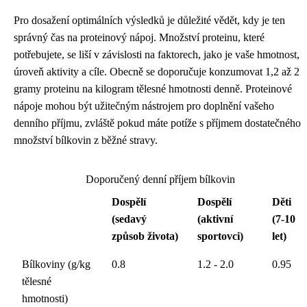
Pro dosažení optimálních výsledků je důležité vědět, kdy je ten
správný čas na proteinový nápoj. Množství proteinu, které
potřebujete, se liší v závislosti na faktorech, jako je vaše hmotnost,
úroveň aktivity a cíle. Obecně se doporučuje konzumovat 1,2 až 2
gramy proteinu na kilogram tělesné hmotnosti denně. Proteinové
nápoje mohou být užitečným nástrojem pro doplnění vašeho
denního příjmu, zvláště pokud máte potíže s příjmem dostatečného
množství bílkovin z běžné stravy.
Doporučený denní příjem bílkovin
Dospělí
Dospělí
Děti
(sedavý
(aktivní
(7-10
způsob života)
sportovci)
let)
Bílkoviny (g/kg
0.8
1.2 - 2.0
0.95
tělesné
hmotnosti)