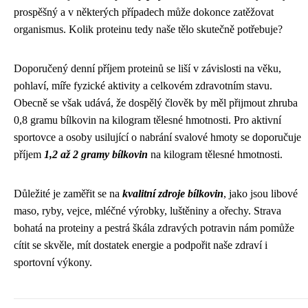
prospěšný a v některých případech může dokonce zatěžovat
organismus. Kolik proteinu tedy naše tělo skutečně potřebuje?
Doporučený denní příjem proteinů se liší v závislosti na věku,
pohlaví, míře fyzické aktivity a celkovém zdravotním stavu.
Obecně se však udává, že dospělý člověk by měl přijmout zhruba
0,8 gramu bílkovin na kilogram tělesné hmotnosti. Pro aktivní
sportovce a osoby usilující o nabrání svalové hmoty se doporučuje
příjem
1,2 až 2 gramy bílkovin
na kilogram tělesné hmotnosti.
Důležité je zaměřit se na
kvalitní zdroje bílkovin
, jako jsou libové
maso, ryby, vejce, mléčné výrobky, luštěniny a ořechy. Strava
bohatá na proteiny a pestrá škála zdravých potravin nám pomůže
cítit se skvěle, mít dostatek energie a podpořit naše zdraví i
sportovní výkony.