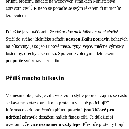
příjmu proteinů najdete na webových stránkách Ministerstva
zdravotnictví ČR nebo se poraďte se svým lékařem či nutričním
terapeutem.
Důležité je si uvědomit, že
získat dostatek bílkovin není složité
.
Stačí do svého jídelníčku zařadit
pestrou škálu potravin
bohatých
na bílkoviny, jako jsou libové maso, ryby, vejce, mléčné výrobky,
luštěniny, ořechy a semínka. Správně zvoleným jídelníčkem
podpoříte své zdraví a vitalitu.
Příliš mnoho bílkovin
V dnešní době, kdy je zdravý životní styl v popředí zájmu, se často
setkáváme s otázkou: "Kolik proteinu vlastně potřebuji?".
Informace o doporučeném příjmu proteinů jsou
klíčové pro
udržení zdraví
a dosažení našich fitness cílů. Je důležité si
uvědomit, že
více neznamená vždy lépe
. Přestože proteiny hrají