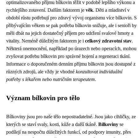
optimalizovaného příjmu bílkovin těžit v podobě lepšího výkonu a
rychlejšího zotavení. Dalším faktorem je
věk
. Děti a mladiství v
období růstu potřebují pro zdravý vývoj organismu více bílkovin. S
přibývajícím věkem se pak potřeba bílkovin snižuje, ale i senioři by
měli dbát na jejich dostatečný příjem pro udržení svalové hmoty a
vitality. Neméně důležitým faktorem je i
celkový zdravotní stav
.
Některá onemocnění, například po úrazech nebo operacích, mohou
zvyšovat potřebu bílkovin pro správné hojení a regeneraci tkání.
Informace o doporučeném denním příjmu bílkovin jsou dostupné z
různých zdrojů, ale vždy je vhodné
konzultovat individuální
potřeby s lékařem nebo nutričním terapeutem
.
Význam bílkovin pro tělo
Bílkoviny jsou pro naše tělo nepostradatelné. Jsou jako cihličky, ze
kterých se staví svaly, kosti, kůže a další tkáně.
Bílkoviny
se
podílejí na nespočtu důležitých funkcí, od podpory imunity, přes