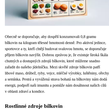
Obecně se doporučuje, aby dospělí konzumovali 0,8 gramu
bílkovin na kilogram tělesné hmotnosti denně. Pro aktivní jedince,
sportovce a ty, kteří chtějí budovat svalovou hmotu, se doporučuje
příjem bílkovin navýšit. Dobrou zprávou je, že existuje široká škála
chutných a dostupných zdrojů bílkovin, které můžeme snadno
zařadit do našeho jídelníčku. Mezi skvělé zdroje bílkovin patří
libové maso, drůbež, ryby, vejce, mléčné výrobky, luštěniny, ořechy
a semínka. Pestrá a vyvážená strava bohatá na bílkoviny nám dodá
energii, podpoří naši imunitu a pomůže nám dosáhnout našich cílů
v oblasti zdraví a kondice.
Rostlinné zdroje bílkovin