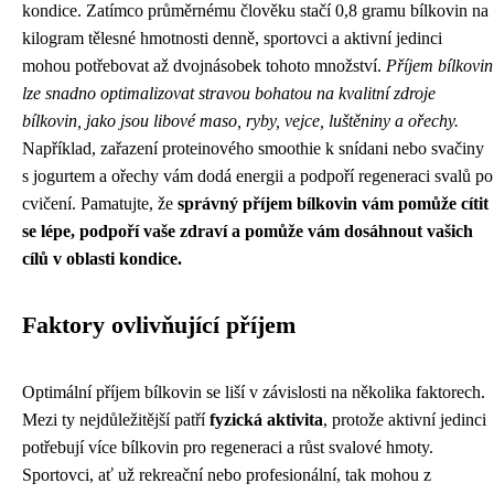
kondice. Zatímco průměrnému člověku stačí 0,8 gramu bílkovin na
kilogram tělesné hmotnosti denně, sportovci a aktivní jedinci
mohou potřebovat až dvojnásobek tohoto množství.
Příjem bílkovin
lze snadno optimalizovat stravou bohatou na kvalitní zdroje
bílkovin, jako jsou libové maso, ryby, vejce, luštěniny a ořechy.
Například, zařazení proteinového smoothie k snídani nebo svačiny
s jogurtem a ořechy vám dodá energii a podpoří regeneraci svalů po
cvičení. Pamatujte, že
správný příjem bílkovin vám pomůže cítit
se lépe, podpoří vaše zdraví a pomůže vám dosáhnout vašich
cílů v oblasti kondice.
Faktory ovlivňující příjem
Optimální příjem bílkovin se liší v závislosti na několika faktorech.
Mezi ty nejdůležitější patří
fyzická aktivita
, protože aktivní jedinci
potřebují více bílkovin pro regeneraci a růst svalové hmoty.
Sportovci, ať už rekreační nebo profesionální, tak mohou z