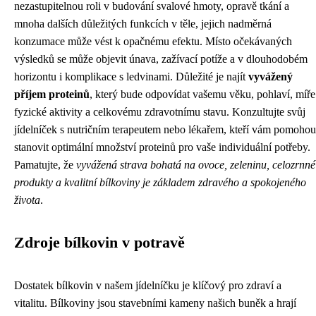
nezastupitelnou roli v budování svalové hmoty, opravě tkání a
mnoha dalších důležitých funkcích v těle, jejich nadměrná
konzumace může vést k opačnému efektu. Místo očekávaných
výsledků se může objevit únava, zažívací potíže a v dlouhodobém
horizontu i komplikace s ledvinami. Důležité je najít
vyvážený
příjem proteinů
, který bude odpovídat vašemu věku, pohlaví, míře
fyzické aktivity a celkovému zdravotnímu stavu. Konzultujte svůj
jídelníček s nutričním terapeutem nebo lékařem, kteří vám pomohou
stanovit optimální množství proteinů pro vaše individuální potřeby.
Pamatujte, že
vyvážená strava bohatá na ovoce, zeleninu, celozrnné
produkty a kvalitní bílkoviny je základem zdravého a spokojeného
života
.
Zdroje bílkovin v potravě
Dostatek bílkovin v našem jídelníčku je klíčový pro zdraví a
vitalitu. Bílkoviny jsou stavebními kameny našich buněk a hrají