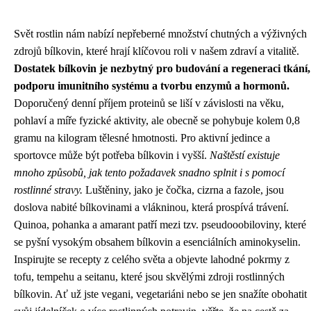
Svět rostlin nám nabízí nepřeberné množství chutných a výživných
zdrojů bílkovin, které hrají klíčovou roli v našem zdraví a vitalitě.
Dostatek bílkovin je nezbytný pro budování a regeneraci tkání,
podporu imunitního systému a tvorbu enzymů a hormonů.
Doporučený denní příjem proteinů se liší v závislosti na věku,
pohlaví a míře fyzické aktivity, ale obecně se pohybuje kolem 0,8
gramu na kilogram tělesné hmotnosti. Pro aktivní jedince a
sportovce může být potřeba bílkovin i vyšší.
Naštěstí existuje
mnoho způsobů, jak tento požadavek snadno splnit i s pomocí
rostlinné stravy.
Luštěniny, jako je čočka, cizrna a fazole, jsou
doslova nabité bílkovinami a vlákninou, která prospívá trávení.
Quinoa, pohanka a amarant patří mezi tzv. pseudooobiloviny, které
se pyšní vysokým obsahem bílkovin a esenciálních aminokyselin.
Inspirujte se recepty z celého světa a objevte lahodné pokrmy z
tofu, tempehu a seitanu, které jsou skvělými zdroji rostlinných
bílkovin. Ať už jste vegani, vegetariáni nebo se jen snažíte obohatit