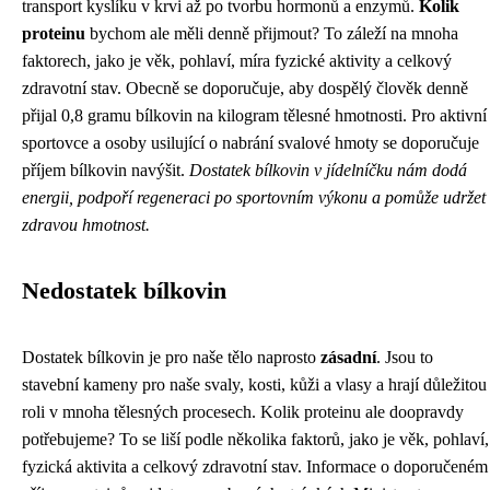
transport kyslíku v krvi až po tvorbu hormonů a enzymů.
Kolik
proteinu
bychom ale měli denně přijmout? To záleží na mnoha
faktorech, jako je věk, pohlaví, míra fyzické aktivity a celkový
zdravotní stav. Obecně se doporučuje, aby dospělý člověk denně
přijal 0,8 gramu bílkovin na kilogram tělesné hmotnosti. Pro aktivní
sportovce a osoby usilující o nabrání svalové hmoty se doporučuje
příjem bílkovin navýšit.
Dostatek bílkovin v jídelníčku nám dodá
energii, podpoří regeneraci po sportovním výkonu a pomůže udržet
zdravou hmotnost.
Nedostatek bílkovin
Dostatek bílkovin je pro naše tělo naprosto
zásadní
. Jsou to
stavební kameny pro naše svaly, kosti, kůži a vlasy a hrají důležitou
roli v mnoha tělesných procesech. Kolik proteinu ale doopravdy
potřebujeme? To se liší podle několika faktorů, jako je věk, pohlaví,
fyzická aktivita a celkový zdravotní stav. Informace o doporučeném