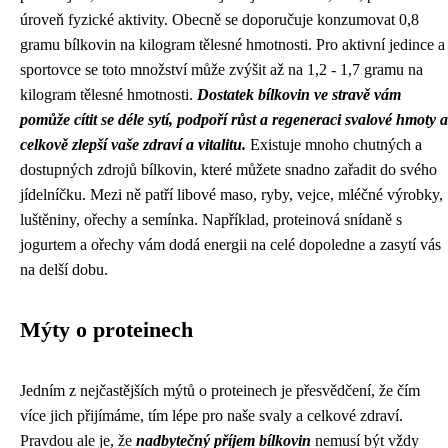
úroveň fyzické aktivity. Obecně se doporučuje konzumovat 0,8
gramu bílkovin na kilogram tělesné hmotnosti. Pro aktivní jedince a
sportovce se toto množství může zvýšit až na 1,2 - 1,7 gramu na
kilogram tělesné hmotnosti.
Dostatek bílkovin ve stravě vám
pomůže cítit se déle sytí, podpoří růst a regeneraci svalové hmoty a
celkově zlepší vaše zdraví a vitalitu.
Existuje mnoho chutných a
dostupných zdrojů bílkovin, které můžete snadno zařadit do svého
jídelníčku. Mezi ně patří libové maso, ryby, vejce, mléčné výrobky,
luštěniny, ořechy a semínka. Například, proteinová snídaně s
jogurtem a ořechy vám dodá energii na celé dopoledne a zasytí vás
na delší dobu.
Mýty o proteinech
Jedním z nejčastějších mýtů o proteinech je přesvědčení, že čím
více jich přijímáme, tím lépe pro naše svaly a celkové zdraví.
Pravdou ale je, že
nadbytečný příjem bílkovin
nemusí být vždy