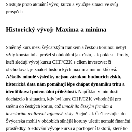
Sledujte proto aktuální vývoj kurzu a využijte situaci ve svůj
prospěch.
Historický vývoj: Maxima a minima
Směnný kurz mezi švýcarským frankem a českou korunou nebyl
vždy konstantní a prošel si obdobími jak růstu, tak poklesu. Pro ty,
kteří sledují vývoj kurzu CHF/CZK s cílem investovat či
obchodovat, je znalost historických maxim a minim klíčová.
Ačkoliv minulé výsledky nejsou zárukou budoucích zisků,
historická data nám pomáhají lépe chápat dynamiku trhu a
identifikovat potenciální příležitosti.
Například v minulosti
docházelo k situacím, kdy byl kurz CHF/CZK výhodnější pro
směnu do českých korun, což
umožnilo českým firmám a
investorům realizovat zajímavé zisky
. Stejně tak Češi cestující do
Švýcarska mohli v obdobích silnější koruny ušetřit nemalé finanční
prostředky. Sledování vývoje kurzu a pochopení faktorů, které ho