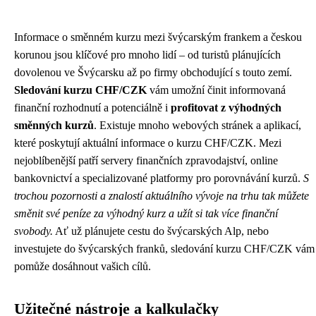
Informace o směnném kurzu mezi švýcarským frankem a českou
korunou jsou klíčové pro mnoho lidí – od turistů plánujících
dovolenou ve Švýcarsku až po firmy obchodující s touto zemí.
Sledování kurzu CHF/CZK
vám umožní činit informovaná
finanční rozhodnutí a potenciálně i
profitovat z výhodných
směnných kurzů
. Existuje mnoho webových stránek a aplikací,
které poskytují aktuální informace o kurzu CHF/CZK. Mezi
nejoblíbenější patří servery finančních zpravodajství, online
bankovnictví a specializované platformy pro porovnávání kurzů.
S
trochou pozornosti a znalostí aktuálního vývoje na trhu tak můžete
směnit své peníze za výhodný kurz a užít si tak více finanční
svobody.
Ať už plánujete cestu do švýcarských Alp, nebo
investujete do švýcarských franků, sledování kurzu CHF/CZK vám
pomůže dosáhnout vašich cílů.
Užitečné nástroje a kalkulačky