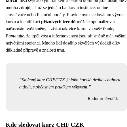
kurzu
mezi švýcarským frankem a českou korunou jsou dostupné z
mnoha zdrojů, ať už se jedná o bankovní instituce, online
srovnávače nebo finanční portály. Pravidelným sledováním vývoje
kurzu a identifikací
příznivých trendů
můžete optimalizovat
načasování vaší směny a získat tak více korun za vaše franky.
Pamatujte
, že trpělivost a informovanost jsou při směně měn vašimi
největšími spojenci. Mnoho lidí dosáhlo skvělých výsledků díky
důkladné přípravě a znalosti trhu.
Směnný kurz CHF/CZK je jako horská dráha - nahoru
a dolů, s občasným prudkým výkyvem.
Radomír Dvořák
Kde sledovat kurz CHF CZK