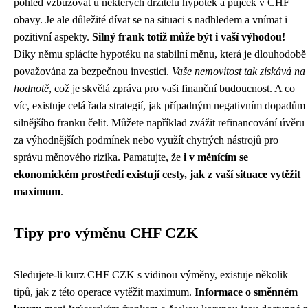
pohled vzbuzovat u některých držitelů hypoték a půjček v CHF
obavy. Je ale důležité dívat se na situaci s nadhledem a vnímat i
pozitivní aspekty.
Silný frank totiž může být i vaší výhodou!
Díky němu splácíte hypotéku na stabilní měnu, která je dlouhodobě
považována za bezpečnou investici.
Vaše nemovitost tak získává na
hodnotě
, což je skvělá zpráva pro vaši finanční budoucnost. A co
víc, existuje celá řada strategií, jak případným negativním dopadům
silnějšího franku čelit. Můžete například zvážit refinancování úvěru
za výhodnějších podmínek nebo využít chytrých nástrojů pro
správu měnového rizika. Pamatujte, že
i v měnícím se
ekonomickém prostředí existují cesty, jak z vaší situace vytěžit
maximum
.
Tipy pro výměnu CHF CZK
Sledujete-li kurz CHF CZK s vidinou výměny, existuje několik
tipů, jak z této operace vytěžit maximum.
Informace o směnném