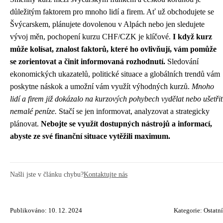
důležitým faktorem pro mnoho lidí a firem. Ať už obchodujete se
Švýcarskem, plánujete dovolenou v Alpách nebo jen sledujete
vývoj měn, pochopení kurzu CHF/CZK je klíčové.
I když kurz
může kolísat, znalost faktorů, které ho ovlivňují, vám pomůže
se zorientovat a činit informovaná rozhodnutí.
Sledování
ekonomických ukazatelů, politické situace a globálních trendů vám
poskytne náskok a umožní vám využít výhodných kurzů.
Mnoho
lidí a firem již dokázalo na kurzových pohybech vydělat nebo ušetřit
nemalé peníze.
Stačí se jen informovat, analyzovat a strategicky
plánovat.
Nebojte se využít dostupných nástrojů a informací,
abyste ze své finanční situace vytěžili maximum.
Našli jste v článku chybu?
Kontaktujte nás
Publikováno: 10. 12. 2024
Kategorie:
Ostatní