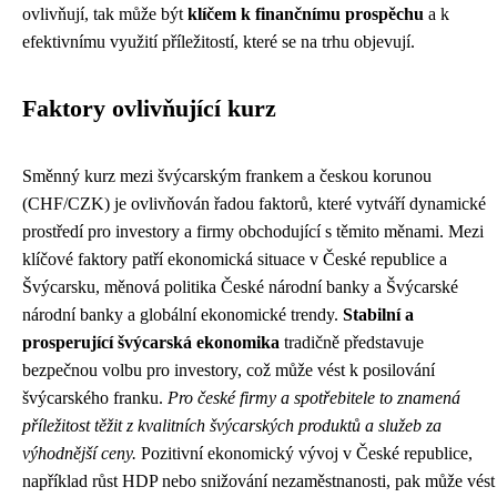
ovlivňují, tak může být
klíčem k finančnímu prospěchu
a k
efektivnímu využití příležitostí, které se na trhu objevují.
Faktory ovlivňující kurz
Směnný kurz mezi švýcarským frankem a českou korunou
(CHF/CZK) je ovlivňován řadou faktorů, které vytváří dynamické
prostředí pro investory a firmy obchodující s těmito měnami. Mezi
klíčové faktory patří ekonomická situace v České republice a
Švýcarsku, měnová politika České národní banky a Švýcarské
národní banky a globální ekonomické trendy.
Stabilní a
prosperující švýcarská ekonomika
tradičně představuje
bezpečnou volbu pro investory, což může vést k posilování
švýcarského franku.
Pro české firmy a spotřebitele to znamená
příležitost těžit z kvalitních švýcarských produktů a služeb za
výhodnější ceny.
Pozitivní ekonomický vývoj v České republice,
například růst HDP nebo snižování nezaměstnanosti, pak může vést