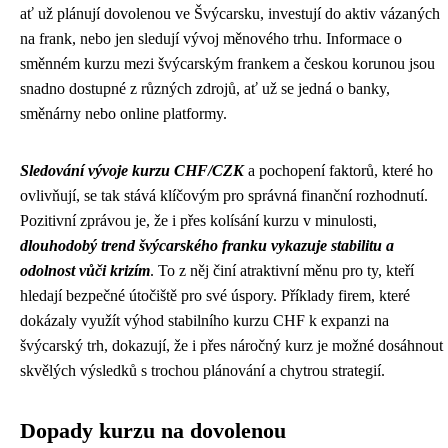
ať už plánují dovolenou ve Švýcarsku, investují do aktiv vázaných
na frank, nebo jen sledují vývoj měnového trhu. Informace o
směnném kurzu mezi švýcarským frankem a českou korunou jsou
snadno dostupné z různých zdrojů, ať už se jedná o banky,
směnárny nebo online platformy.
Sledování vývoje kurzu CHF/CZK
a pochopení faktorů, které ho
ovlivňují, se tak stává klíčovým pro správná finanční rozhodnutí.
Pozitivní zprávou je, že i přes kolísání kurzu v minulosti,
dlouhodobý trend švýcarského franku vykazuje stabilitu a
odolnost vůči krizím
. To z něj činí atraktivní měnu pro ty, kteří
hledají bezpečné útočiště pro své úspory. Příklady firem, které
dokázaly využít výhod stabilního kurzu CHF k expanzi na
švýcarský trh, dokazují, že i přes náročný kurz je možné dosáhnout
skvělých výsledků s trochou plánování a chytrou strategií.
Dopady kurzu na dovolenou