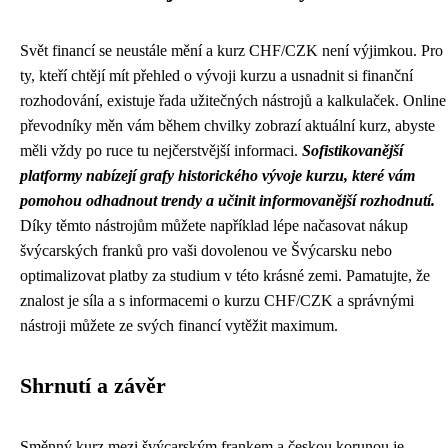
Svět financí se neustále mění a kurz CHF/CZK není výjimkou. Pro
ty, kteří chtějí mít přehled o vývoji kurzu a usnadnit si finanční
rozhodování, existuje řada užitečných nástrojů a kalkulaček. Online
převodníky měn vám během chvilky zobrazí aktuální kurz, abyste
měli vždy po ruce tu nejčerstvější informaci.
Sofistikovanější
platformy nabízejí grafy historického vývoje kurzu, které vám
pomohou odhadnout trendy a učinit informovanější rozhodnutí.
Díky těmto nástrojům můžete například lépe načasovat nákup
švýcarských franků pro vaši dovolenou ve Švýcarsku nebo
optimalizovat platby za studium v této krásné zemi. Pamatujte, že
znalost je síla a s informacemi o kurzu CHF/CZK a správnými
nástroji můžete ze svých financí vytěžit maximum.
Shrnutí a závěr
Směnný kurz mezi švýcarským frankem a českou korunou je