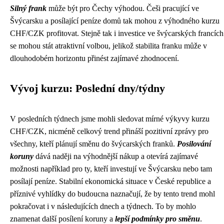
Silný frank
může být pro Čechy výhodou. Češi pracující ve
Švýcarsku a posílající peníze domů tak mohou z výhodného kurzu
CHF/CZK profitovat. Stejně tak i investice ve švýcarských francích
se mohou stát atraktivní volbou, jelikož stabilita franku může v
dlouhodobém horizontu přinést zajímavé zhodnocení.
Vývoj kurzu: Poslední dny/týdny
V posledních týdnech jsme mohli sledovat mírné výkyvy kurzu
CHF/CZK, nicméně celkový trend přináší pozitivní zprávy pro
všechny, kteří plánují směnu do švýcarských franků.
Posilování
koruny
dává naději na výhodnější nákup a otevírá zajímavé
možnosti například pro ty, kteří investují ve Švýcarsku nebo tam
posílají peníze. Stabilní ekonomická situace v České republice a
příznivé vyhlídky do budoucna naznačují, že by tento trend mohl
pokračovat i v následujících dnech a týdnech. To by mohlo
znamenat další posílení koruny a
lepší podmínky pro směnu
.