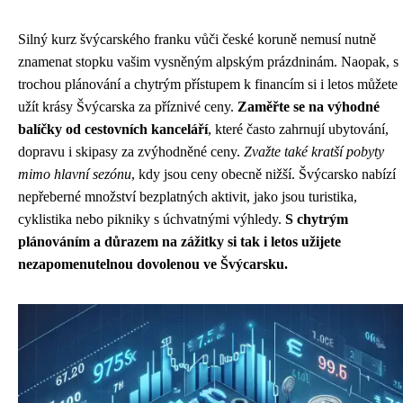
Silný kurz švýcarského franku vůči české koruně nemusí nutně
znamenat stopku vašim vysněným alpským prázdninám. Naopak, s
trochou plánování a chytrým přístupem k financím si i letos můžete
užít krásy Švýcarska za příznivé ceny.
Zaměřte se na výhodné
balíčky od cestovních kanceláří
, které často zahrnují ubytování,
dopravu i skipasy za zvýhodněné ceny.
Zvažte také kratší pobyty
mimo hlavní sezónu
, kdy jsou ceny obecně nižší. Švýcarsko nabízí
nepřeberné množství bezplatných aktivit, jako jsou turistika,
cyklistika nebo pikniky s úchvatnými výhledy.
S chytrým
plánováním a důrazem na zážitky si tak i letos užijete
nezapomenutelnou dovolenou ve Švýcarsku.