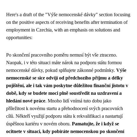
Here's a draft of the "Výše nemocenské dávky" section focusing
on the positive aspects of receiving benefits after termination of
employment in Czechia, with an emphasis on solutions and
opportunities:
Po skončení pracovního poměru nemusí být vše ztraceno.
Naopak, i v této situaci máte nárok na podporu státu formou
nemocenské dávky, pokud splňujete zákonné podmínky.
Výše
nemocenské se sice odvíjí od předchozího příjmu a délky
pojištění, ale i tak vám poskytne důležitou finanční jistotu v
době, kdy se budete moci plně soustředit na uzdravení a
hledání nové práce
. Mnoho lidí vnímá tuto dobu jako
příležitost k novému startu a přehodnocení svých pracovních
cílů. Někteří využijí podporu státu k rekvalifikaci a nastartují
úspěšnou kariéru v novém oboru.
Pamatujte, že i když se
ocitnete v situaci, kdy pobíráte nemocenskou po skončení