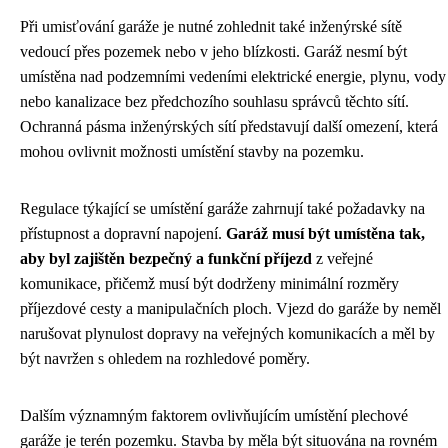
Při umisťování garáže je nutné zohlednit také inženýrské sítě
vedoucí přes pozemek nebo v jeho blízkosti. Garáž nesmí být
umístěna nad podzemními vedeními elektrické energie, plynu, vody
nebo kanalizace bez předchozího souhlasu správců těchto sítí.
Ochranná pásma inženýrských sítí představují další omezení, která
mohou ovlivnit možnosti umístění stavby na pozemku.
Regulace týkající se umístění garáže zahrnují také požadavky na
přístupnost a dopravní napojení.
Garáž musí být umístěna tak,
aby byl zajištěn bezpečný a funkční příjezd
z veřejné
komunikace, přičemž musí být dodrženy minimální rozměry
příjezdové cesty a manipulačních ploch. Vjezd do garáže by neměl
narušovat plynulost dopravy na veřejných komunikacích a měl by
být navržen s ohledem na rozhledové poměry.
Dalším významným faktorem ovlivňujícím umístění plechové
garáže je terén pozemku. Stavba by měla být situována na rovném