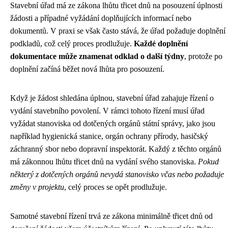
Stavební úřad má ze zákona lhůtu třicet dnů na posouzení úplnosti
žádosti a případné vyžádání doplňujících informací nebo
dokumentů. V praxi se však často stává, že úřad požaduje doplnění
podkladů, což celý proces prodlužuje.
Každé doplnění
dokumentace může znamenat odklad o další týdny
, protože po
doplnění začíná běžet nová lhůta pro posouzení.
Když je žádost shledána úplnou, stavební úřad zahajuje řízení o
vydání stavebního povolení. V rámci tohoto řízení musí úřad
vyžádat stanoviska od dotčených orgánů státní správy, jako jsou
například hygienická stanice, orgán ochrany přírody, hasičský
záchranný sbor nebo dopravní inspektorát. Každý z těchto orgánů
má zákonnou lhůtu třicet dnů na vydání svého stanoviska.
Pokud
některý z dotčených orgánů nevydá stanovisko včas nebo požaduje
změny v projektu
, celý proces se opět prodlužuje.
Samotné stavební řízení trvá ze zákona minimálně třicet dnů od