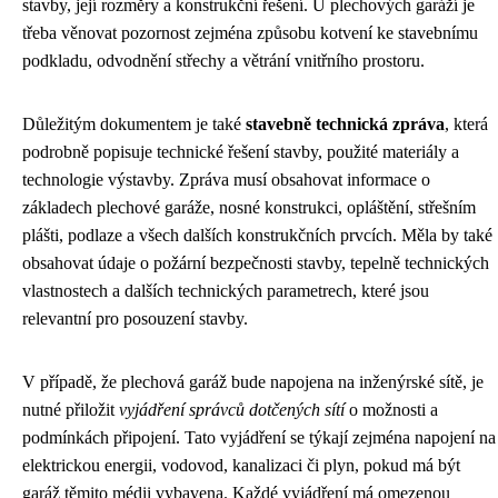
stavby, její rozměry a konstrukční řešení. U plechových garáží je
třeba věnovat pozornost zejména způsobu kotvení ke stavebnímu
podkladu, odvodnění střechy a větrání vnitřního prostoru.
Důležitým dokumentem je také
stavebně technická zpráva
, která
podrobně popisuje technické řešení stavby, použité materiály a
technologie výstavby. Zpráva musí obsahovat informace o
základech plechové garáže, nosné konstrukci, opláštění, střešním
plášti, podlaze a všech dalších konstrukčních prvcích. Měla by také
obsahovat údaje o požární bezpečnosti stavby, tepelně technických
vlastnostech a dalších technických parametrech, které jsou
relevantní pro posouzení stavby.
V případě, že plechová garáž bude napojena na inženýrské sítě, je
nutné přiložit
vyjádření správců dotčených sítí
o možnosti a
podmínkách připojení. Tato vyjádření se týkají zejména napojení na
elektrickou energii, vodovod, kanalizaci či plyn, pokud má být
garáž těmito médii vybavena. Každé vyjádření má omezenou