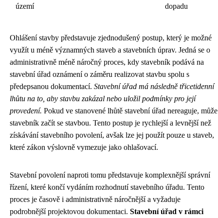
území
dopadu
Ohlášení stavby představuje zjednodušený postup, který je možné
využít u méně významných staveb a stavebních úprav. Jedná se o
administrativně méně náročný proces, kdy stavebník podává na
stavební úřad oznámení o záměru realizovat stavbu spolu s
předepsanou dokumentací.
Stavební úřad má následně třicetidenní
lhůtu na to, aby stavbu zakázal nebo uložil podmínky pro její
provedení.
Pokud ve stanovené lhůtě stavební úřad nereaguje, může
stavebník začít se stavbou. Tento postup je rychlejší a levnější než
získávání stavebního povolení, avšak lze jej použít pouze u staveb,
které zákon výslovně vymezuje jako ohlašovací.
Stavební povolení naproti tomu představuje komplexnější správní
řízení, které končí vydáním rozhodnutí stavebního úřadu. Tento
proces je časově i administrativně náročnější a vyžaduje
podrobnější projektovou dokumentaci.
Stavební úřad v rámci