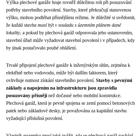
Výška plechové garáže hraje rovněž důležitou roli při posuzování
potřeby stavebního povolení. Stavby, které překračují stanovenou
výšku, mohou podléhat přísnějšímu režimu. Je důležité si uvědomit,
že
každá stavba musí být v souladu s územním plánem dané
lokality
, a pokud by plechová garáž odporovala jeho ustanovením,
stavební úřad může vyžadovat stavební povolení i v případech, kdy
by jinak postačovalo pouhé ohlášení.
Trvalé připojení plechové garáže k inženýrským sítím, zejména k
elektřině nebo vodovodu, může být dalším faktorem, který
ovlivňuje nutnost získání stavebního povolení.
Stavby s pevnými
základy a napojením na infrastrukturu jsou zpravidla
posuzovány přísněji
než dočasné nebo mobilní konstrukce.
Plechová garáž, která je pevně spojena se zemí pomocí betonových
patek nebo základové desky, je považována za kapitální stavbu
vyžadující příslušná povolení.
Vlastník pozemku musí také zvážit, zda se plechová garáž nachází