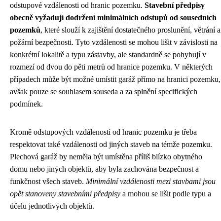
odstupové vzdálenosti od hranic pozemku.
Stavební předpisy
obecně vyžadují dodržení minimálních odstupů od sousedních
pozemků
, které slouží k zajištění dostatečného proslunění, větrání a
požární bezpečnosti. Tyto vzdálenosti se mohou lišit v závislosti na
konkrétní lokalitě a typu zástavby, ale standardně se pohybují v
rozmezí od dvou do pěti metrů od hranice pozemku. V některých
případech může být možné umístit garáž přímo na hranici pozemku,
avšak pouze se souhlasem souseda a za splnění specifických
podmínek.
Kromě odstupových vzdáleností od hranic pozemku je třeba
respektovat také vzdálenosti od jiných staveb na témže pozemku.
Plechová garáž by neměla být umístěna příliš blízko obytného
domu nebo jiných objektů, aby byla zachována bezpečnost a
funkčnost všech staveb.
Minimální vzdálenosti mezi stavbami jsou
opět stanoveny stavebními předpisy
a mohou se lišit podle typu a
účelu jednotlivých objektů.