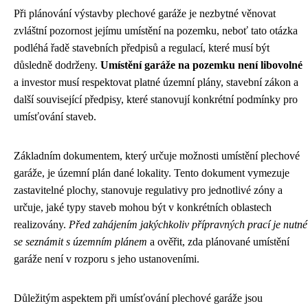
Při plánování výstavby plechové garáže je nezbytné věnovat
zvláštní pozornost jejímu umístění na pozemku, neboť tato otázka
podléhá řadě stavebních předpisů a regulací, které musí být
důsledně dodrženy.
Umístění garáže na pozemku není libovolné
a investor musí respektovat platné územní plány, stavební zákon a
další související předpisy, které stanovují konkrétní podmínky pro
umísťování staveb.
Základním dokumentem, který určuje možnosti umístění plechové
garáže, je územní plán dané lokality. Tento dokument vymezuje
zastavitelné plochy, stanovuje regulativy pro jednotlivé zóny a
určuje, jaké typy staveb mohou být v konkrétních oblastech
realizovány.
Před zahájením jakýchkoliv přípravných prací je nutné
se seznámit s územním plánem
a ověřit, zda plánované umístění
garáže není v rozporu s jeho ustanoveními.
Důležitým aspektem při umísťování plechové garáže jsou