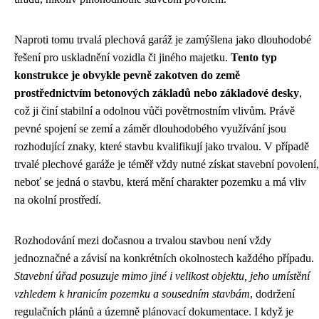
Naproti tomu trvalá plechová garáž je zamýšlena jako dlouhodobé
řešení pro uskladnění vozidla či jiného majetku.
Tento typ
konstrukce je obvykle pevně zakotven do země
prostřednictvím betonových základů nebo základové desky
,
což ji činí stabilní a odolnou vůči povětrnostním vlivům. Právě
pevné spojení se zemí a záměr dlouhodobého využívání jsou
rozhodující znaky, které stavbu kvalifikují jako trvalou. V případě
trvalé plechové garáže je téměř vždy nutné získat stavební povolení,
neboť se jedná o stavbu, která mění charakter pozemku a má vliv
na okolní prostředí.
Rozhodování mezi dočasnou a trvalou stavbou není vždy
jednoznačné a závisí na konkrétních okolnostech každého případu.
Stavební úřad posuzuje mimo jiné i velikost objektu, jeho umístění
vzhledem k hranicím pozemku a sousedním stavbám
, dodržení
regulačních plánů a územně plánovací dokumentace. I když je