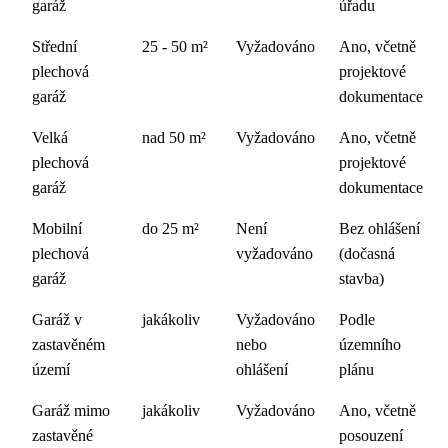
garáž
úřadu
Střední
25 - 50 m²
Vyžadováno
Ano, včetně
plechová
projektové
garáž
dokumentace
Velká
nad 50 m²
Vyžadováno
Ano, včetně
plechová
projektové
garáž
dokumentace
Mobilní
do 25 m²
Není
Bez ohlášení
plechová
vyžadováno
(dočasná
garáž
stavba)
Garáž v
jakákoliv
Vyžadováno
Podle
zastavěném
nebo
územního
území
ohlášení
plánu
Garáž mimo
jakákoliv
Vyžadováno
Ano, včetně
zastavěné
posouzení