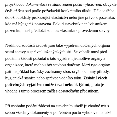
projektovou dokumentaci ve stanoveném počtu vyhotovení
, obvykle
čtyři až šest sad podle požadavků konkrétního úřadu. Dále je třeba
doložit doklady prokazující vlastnictví nebo jiné právo k pozemku,
kde má být garáž postavena. Pokud stavebník není vlastníkem
pozemku, musí předložit souhlas vlastníka s provedením stavby.
Nedílnou součástí žádosti jsou také vyjádření dotčených orgánů
státní správy a správců inženýrských sítí. Stavebník musí před
podáním žádosti požádat o tato vyjádření jednotlivé orgány a
organizace, které mohou být stavbou dotčeny. Mezi tyto orgány
patří například hasičský záchranný sbor, orgán ochrany přírody,
hygienická stanice nebo správce vodního toku.
Získání všech
potřebných vyjádření může trvat několik týdnů
, proto je
vhodné s tímto procesem začít s dostatečným předstihem.
Při osobním podání žádosti na stavebním úřadě je vhodné mít s
sebou všechny dokumenty v potřebném počtu vyhotovení a také