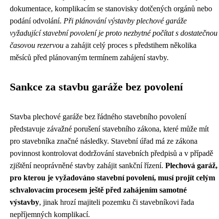
dokumentace, komplikacím se stanovisky dotčených orgánů nebo
podání odvolání.
Při plánování výstavby plechové garáže
vyžadující stavební povolení je proto nezbytné počítat s dostatečnou
časovou rezervou
a zahájit celý proces s předstihem několika
měsíců před plánovaným termínem zahájení stavby.
Sankce za stavbu garáže bez povolení
Stavba plechové garáže bez řádného stavebního povolení
představuje závažné porušení stavebního zákona, které může mít
pro stavebníka značné následky. Stavební úřad má ze zákona
povinnost kontrolovat dodržování stavebních předpisů a v případě
zjištění neoprávněné stavby zahájit sankční řízení.
Plechová garáž,
pro kterou je vyžadováno stavební povolení, musí projít celým
schvalovacím procesem ještě před zahájením samotné
výstavby
, jinak hrozí majiteli pozemku či stavebníkovi řada
nepříjemných komplikací.