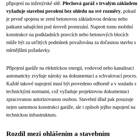
připojení na inženýrské sítě.
Plechová garáž s trvalým základem
vyžaduje stavební povolení bez ohledu na své rozměry
, pokud
je pevně spojena se zemí betonovou základovou deskou nebo
patkami sahajícími pod úroveň promrzání. Naproti tomu mobilní
konstrukce na podkladních pravcích nebo betonových blocích
může být za určitých podmínek považována za dočasnou stavbu s
mírnějšími požadavky.
Připojení garáže na elektrickou energii, vodovod nebo kanalizaci
automaticky zvyšuje nároky na dokumentaci a schvalovací proces.
Každé takové napojení musí být provedeno odborně a v souladu s
technickými normami, což vyžaduje projektovou dokumentaci
zpracovanou autorizovanou osobou. Stavební úřad pak posuzuje
nejen samotnou konstrukci garáže, ale i způsob jejího napojení na
technickou infrastrukturu.
Rozdíl mezi ohlášením a stavebním