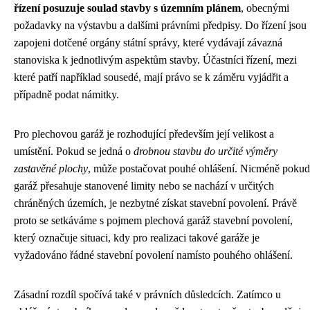
řízení posuzuje soulad stavby s územním plánem
, obecnými
požadavky na výstavbu a dalšími právními předpisy. Do řízení jsou
zapojeni dotčené orgány státní správy, které vydávají závazná
stanoviska k jednotlivým aspektům stavby. Účastníci řízení, mezi
které patří například sousedé, mají právo se k záměru vyjádřit a
případně podat námitky.
Pro plechovou garáž je rozhodující především její velikost a
umístění. Pokud se jedná o
drobnou stavbu do určité výměry
zastavěné plochy
, může postačovat pouhé ohlášení. Nicméně pokud
garáž přesahuje stanovené limity nebo se nachází v určitých
chráněných územích, je nezbytné získat stavební povolení. Právě
proto se setkáváme s pojmem plechová garáž stavební povolení,
který označuje situaci, kdy pro realizaci takové garáže je
vyžadováno řádné stavební povolení namísto pouhého ohlášení.
Zásadní rozdíl spočívá také v právních důsledcích. Zatímco u