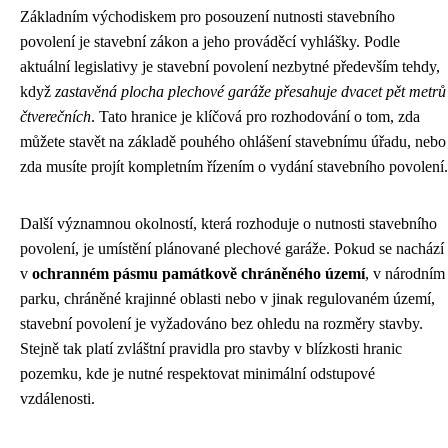
Základním východiskem pro posouzení nutnosti stavebního
povolení je stavební zákon a jeho prováděcí vyhlášky. Podle
aktuální legislativy je stavební povolení nezbytné především tehdy,
když
zastavěná plocha plechové garáže přesahuje dvacet pět metrů
čtverečních
. Tato hranice je klíčová pro rozhodování o tom, zda
můžete stavět na základě pouhého ohlášení stavebnímu úřadu, nebo
zda musíte projít kompletním řízením o vydání stavebního povolení.
Další významnou okolností, která rozhoduje o nutnosti stavebního
povolení, je umístění plánované plechové garáže. Pokud se nachází
v
ochranném pásmu památkově chráněného území
, v národním
parku, chráněné krajinné oblasti nebo v jinak regulovaném území,
stavební povolení je vyžadováno bez ohledu na rozměry stavby.
Stejně tak platí zvláštní pravidla pro stavby v blízkosti hranic
pozemku, kde je nutné respektovat minimální odstupové
vzdálenosti.