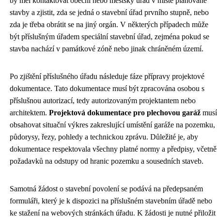
by měl kontaktovat obecní nebo městský úřad v místě plánované
stavby a zjistit, zda se jedná o stavební úřad prvního stupně, nebo
zda je třeba obrátit se na jiný orgán. V některých případech může
být příslušným úřadem speciální stavební úřad, zejména pokud se
stavba nachází v památkové zóně nebo jinak chráněném území.
Po zjištění příslušného úřadu následuje fáze přípravy projektové
dokumentace. Tato dokumentace musí být zpracována osobou s
příslušnou autorizací, tedy autorizovaným projektantem nebo
architektem.
Projektová dokumentace pro plechovou garáž
musí
obsahovat situační výkres zakreslující umístění garáže na pozemku,
půdorysy, řezy, pohledy a technickou zprávu. Důležité je, aby
dokumentace respektovala všechny platné normy a předpisy, včetně
požadavků na odstupy od hranic pozemku a sousedních staveb.
Samotná žádost o stavební povolení se podává na předepsaném
formuláři, který je k dispozici na příslušném stavebním úřadě nebo
ke stažení na webových stránkách úřadu. K žádosti je nutné přiložit