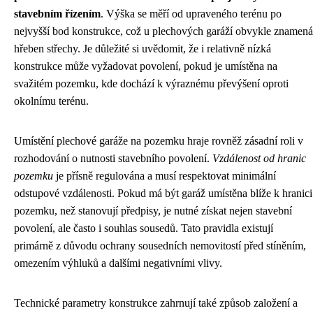
stavebním řízením
. Výška se měří od upraveného terénu po
nejvyšší bod konstrukce, což u plechových garáží obvykle znamená
hřeben střechy. Je důležité si uvědomit, že i relativně nízká
konstrukce může vyžadovat povolení, pokud je umístěna na
svažitém pozemku, kde dochází k výraznému převýšení oproti
okolnímu terénu.
Umístění plechové garáže na pozemku hraje rovněž zásadní roli v
rozhodování o nutnosti stavebního povolení.
Vzdálenost od hranic
pozemku
je přísně regulována a musí respektovat minimální
odstupové vzdálenosti. Pokud má být garáž umístěna blíže k hranici
pozemku, než stanovují předpisy, je nutné získat nejen stavební
povolení, ale často i souhlas sousedů. Tato pravidla existují
primárně z důvodu ochrany sousedních nemovitostí před stíněním,
omezením výhluků a dalšími negativními vlivy.
Technické parametry konstrukce zahrnují také způsob založení a