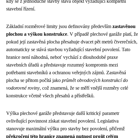
kdy se z jednoduché stavby stává objekt vyžadující kompletní
stavební řízení.
Základní rozměrové limity jsou definovány především
zastavěnou
plochou a výškou konstrukce
. V případě plechové garáže platí, že
pokud její zastavěná plocha přesahuje dvacet pět metrů čtverečních,
automaticky se stává stavbou vyžadující stavební povolení. Tato
hranice není náhodná, neboť vychází z dlouhodobé praxe
stavebních úřadů a představuje rozumný kompromis mezi
potřebami stavebníků a ochranou veřejných zájmů. Zastavěná
plocha se přitom počítá jako
průmět obvodových konstrukcí do
vodorovné roviny
, což znamená, že se měří vnější rozměry celé
konstrukce včetně všech přesahů a přístřešků.
Výška plechové garáže představuje další kritický parametr
ovlivňující povinnost získat stavební povolení. Legislativa
stanovuje maximální výšku pro stavby bez povolení, přičemž
překročení této hranice znamená nutnost projít celým