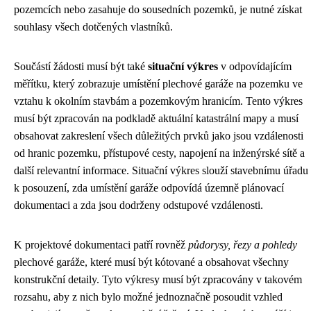
pozemcích nebo zasahuje do sousedních pozemků, je nutné získat
souhlasy všech dotčených vlastníků.
Součástí žádosti musí být také
situační výkres
v odpovídajícím
měřítku, který zobrazuje umístění plechové garáže na pozemku ve
vztahu k okolním stavbám a pozemkovým hranicím. Tento výkres
musí být zpracován na podkladě aktuální katastrální mapy a musí
obsahovat zakreslení všech důležitých prvků jako jsou vzdálenosti
od hranic pozemku, přístupové cesty, napojení na inženýrské sítě a
další relevantní informace. Situační výkres slouží stavebnímu úřadu
k posouzení, zda umístění garáže odpovídá územně plánovací
dokumentaci a zda jsou dodrženy odstupové vzdálenosti.
K projektové dokumentaci patří rovněž
půdorysy, řezy a pohledy
plechové garáže, které musí být kótované a obsahovat všechny
konstrukční detaily. Tyto výkresy musí být zpracovány v takovém
rozsahu, aby z nich bylo možné jednoznačně posoudit vzhled