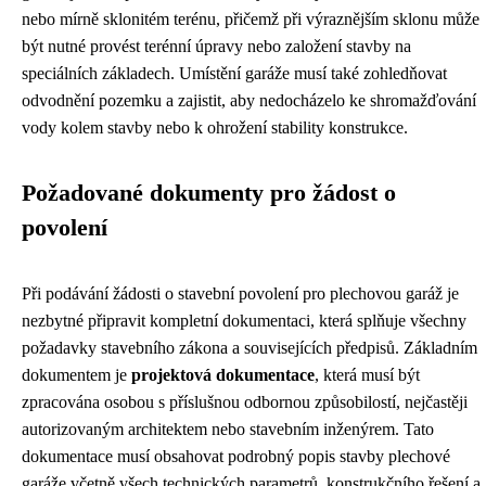
nebo mírně sklonitém terénu, přičemž při výraznějším sklonu může
být nutné provést terénní úpravy nebo založení stavby na
speciálních základech. Umístění garáže musí také zohledňovat
odvodnění pozemku a zajistit, aby nedocházelo ke shromažďování
vody kolem stavby nebo k ohrožení stability konstrukce.
Požadované dokumenty pro žádost o
povolení
Při podávání žádosti o stavební povolení pro plechovou garáž je
nezbytné připravit kompletní dokumentaci, která splňuje všechny
požadavky stavebního zákona a souvisejících předpisů. Základním
dokumentem je
projektová dokumentace
, která musí být
zpracována osobou s příslušnou odbornou způsobilostí, nejčastěji
autorizovaným architektem nebo stavebním inženýrem. Tato
dokumentace musí obsahovat podrobný popis stavby plechové
garáže včetně všech technických parametrů, konstrukčního řešení a