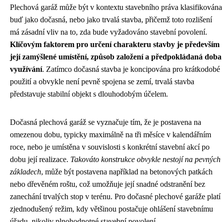
Plechová garáž může být v kontextu stavebního práva klasifikována
buď jako dočasná, nebo jako trvalá stavba, přičemž toto rozlišení
má zásadní vliv na to, zda bude vyžadováno stavební povolení.
Klíčovým faktorem pro určení charakteru stavby je především
její zamýšlené umístění, způsob založení a předpokládaná doba
využívání
. Zatímco dočasná stavba je koncipována pro krátkodobé
použití a obvykle není pevně spojena se zemí, trvalá stavba
představuje stabilní objekt s dlouhodobým účelem.
Dočasná plechová garáž se vyznačuje tím, že je postavena na
omezenou dobu, typicky maximálně na tři měsíce v kalendářním
roce, nebo je umístěna v souvislosti s konkrétní stavební akcí po
dobu její realizace.
Takováto konstrukce obvykle nestojí na pevných
základech
, může být postavena například na betonových patkách
nebo dřevěném roštu, což umožňuje její snadné odstranění bez
zanechání trvalých stop v terénu. Pro dočasné plechové garáže platí
zjednodušený režim, kdy většinou postačuje ohlášení stavebnímu
úřadu, nikoliv plnohodnotné stavební povolení.