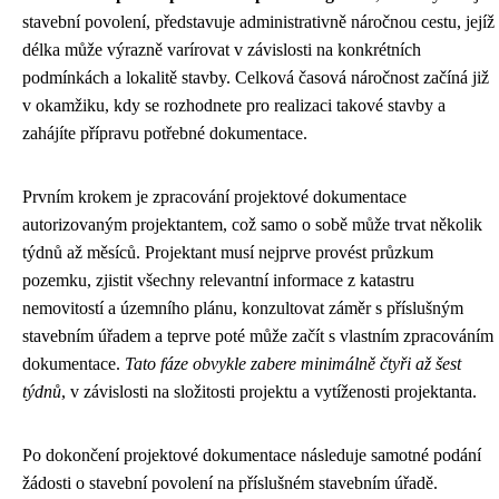
stavební povolení, představuje administrativně náročnou cestu, jejíž
délka může výrazně varírovat v závislosti na konkrétních
podmínkách a lokalitě stavby. Celková časová náročnost začíná již
v okamžiku, kdy se rozhodnete pro realizaci takové stavby a
zahájíte přípravu potřebné dokumentace.
Prvním krokem je zpracování projektové dokumentace
autorizovaným projektantem, což samo o sobě může trvat několik
týdnů až měsíců. Projektant musí nejprve provést průzkum
pozemku, zjistit všechny relevantní informace z katastru
nemovitostí a územního plánu, konzultovat záměr s příslušným
stavebním úřadem a teprve poté může začít s vlastním zpracováním
dokumentace.
Tato fáze obvykle zabere minimálně čtyři až šest
týdnů
, v závislosti na složitosti projektu a vytíženosti projektanta.
Po dokončení projektové dokumentace následuje samotné podání
žádosti o stavební povolení na příslušném stavebním úřadě.