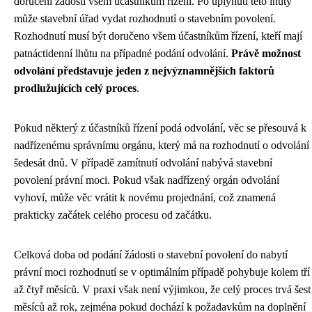
doručení žádosti všem účastníkům řízení. Po uplynutí této lhůty
může stavební úřad vydat rozhodnutí o stavebním povolení.
Rozhodnutí musí být doručeno všem účastníkům řízení, kteří mají
patnáctidenní lhůtu na případné podání odvolání.
Právě možnost
odvolání představuje jeden z nejvýznamnějších faktorů
prodlužujících celý proces
.
Pokud některý z účastníků řízení podá odvolání, věc se přesouvá k
nadřízenému správnímu orgánu, který má na rozhodnutí o odvolání
šedesát dnů. V případě zamítnutí odvolání nabývá stavební
povolení právní moci. Pokud však nadřízený orgán odvolání
vyhoví, může věc vrátit k novému projednání, což znamená
prakticky začátek celého procesu od začátku.
Celková doba od podání žádosti o stavební povolení do nabytí
právní moci rozhodnutí se v optimálním případě pohybuje kolem tří
až čtyř měsíců. V praxi však není výjimkou, že celý proces trvá šest
měsíců až rok, zejména pokud dochází k požadavkům na doplnění