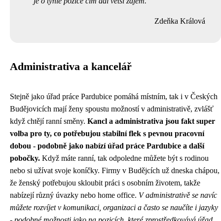
je o tyhle pozice čím dál větší zájem.
Zdeňka Králová
Administrativa a kancelář
Stejně jako
úřad práce Pardubice
pomáhá místním, tak i v Českých
Budějovicích mají ženy spoustu možností v administrativě, zvlášť
když chtějí ranní směny.
Kancl a administrativa jsou fakt super
volba pro ty, co potřebujou stabilní flek s pevnou pracovní
dobou - podobně jako nabízí úřad práce Pardubice a další
pobočky.
Když máte ranní, tak odpoledne můžete být s rodinou
nebo si užívat svoje koníčky. Firmy v Budějcích už dneska chápou,
že ženský potřebujou skloubit práci s osobním životem, takže
nabízejí různý úvazky nebo home office.
V administrativě se navíc
můžete rozvíjet v komunikaci, organizaci a často se naučíte i jazyky
- podobné možnosti jako na pozicích, které zprostředkovává úřad