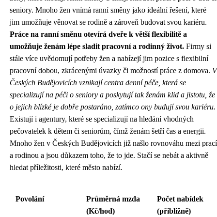
seniory. Mnoho žen vnímá ranní směny jako ideální řešení, které
jim umožňuje věnovat se rodině a zároveň budovat svou kariéru.
Práce na ranní směnu otevírá dveře k větší flexibilitě a
umožňuje ženám lépe sladit pracovní a rodinný život.
Firmy si
stále více uvědomují potřeby žen a nabízejí jim pozice s flexibilní
pracovní dobou, zkrácenými úvazky či možností práce z domova.
V
Českých Budějovicích vznikají centra denní péče, která se
specializují na péči o seniory a poskytují tak ženám klid a jistotu, že
o jejich blízké je dobře postaráno, zatímco ony budují svou kariéru.
Existují i ​​agentury, které se specializují na hledání vhodných
pečovatelek k dětem či seniorům, čímž ženám šetří čas a energii.
Mnoho žen v Českých Budějovicích již našlo rovnováhu mezi prací
a rodinou a jsou důkazem toho, že to jde. Stačí se nebát a aktivně
hledat příležitosti, které město nabízí.
Povolání
Průměrná mzda
Počet nabídek
(Kč/hod)
(přibližně)