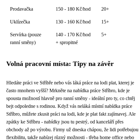
Prodavačka
150 - 180 Kč/hod
20+
Uklízečka
130 - 160 Kč/hod
15+
Servírka (pouze
140 - 170 Kč/hod
5+
ranní směny)
+ spropitné
Volná pracovní místa: Tipy na závěr
Hledáte práci ve Stříbře nebo vás láká
práce na lodi plat
, kterej je
často mnohem vyšší? Mrkněte na
nabídka práce Stříbro
, kde je
spousta možností hlavně pro ranní směny - ideální pro ty, co chtěj
bejt odpoledne s rodinou. Když vás neláká místní nabídka práce
Stříbro, můžete zkusit práci na lodi, kde je plat fakt zajímavej. Ale
zpátky ke Stříbru - nabídky jsou tu pestrý, od kanceláří přes
obchody až po výrobu. Firmy už dneska chápou, že lidi potřebujou
flexibilitu, takže nabízej různý možnosti - třeba home office nebo