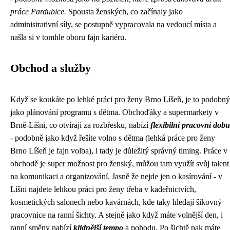
práce Pardubice.
Spousta ženských, co začínaly jako
administrativní síly, se postupně vypracovala na vedoucí místa a
našla si v tomhle oboru fajn kariéru.
Obchod a služby
Když se koukáte po lehké práci pro ženy Brno Líšeň, je to podobný
jako plánování programu s dětma. Obchoďáky a supermarkety v
Brně-Líšni, co otvírají za rozbřesku, nabízí
flexibilní pracovní dobu
- podobně jako když řešíte volno s dětma (
lehká práce pro ženy
Brno Líšeň je fajn volba
), i tady je důležitý správný timing. Práce v
obchodě je super možnost pro ženský, můžou tam využít svůj talent
na komunikaci a organizování. Jasně že nejde jen o kasírování - v
Líšni najdete lehkou práci pro ženy třeba v kadeřnictvích,
kosmetických salonech nebo kavárnách, kde taky hledají šikovný
pracovnice na ranní šichty. A stejně jako když máte volnější den, i
ranní směny nabízí
klidnější tempo
a pohodu. Po šichtě pak máte