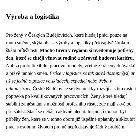
Výroba a logistika
Pro ženy v Českých Budějovicích, které hledají práci pouze na
ranní směnu, skýtá oblast výroby a logistiky překvapivě širokou
škálu příležitostí.
Mnoho firem v regionu si uvědomuje potřeby
žen, které se chtějí věnovat rodině a zároveň budovat kariéru.
Nabízí proto flexibilní pracovní modely, včetně zkrácených úvazků
a právě ranních směn.
Práce v logistice se tak stává dostupnější, ať
už se jedná o pozice ve skladech, expedici nebo třeba v
administraci.
České Budějovice se dynamicky rozvíjí a s tím roste i
poptávka po kvalifikovaných pracovnících. Ženy, které hledají
stabilní zaměstnání s možností profesního růstu, zde mají skvělou
příležitost. Stačí se nebát a aktivně hledat. Inspirací mohou být
příběhy žen, které se v tomto oboru již úspěšně uplatnily a skloubit
práci s osobním životem pro ně nepředstavuje žádný problém.