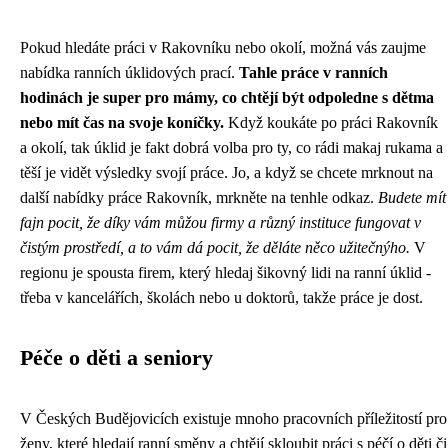
Pokud hledáte práci v Rakovníku nebo okolí, možná vás zaujme
nabídka ranních úklidových prací.
Tahle práce v ranních
hodinách je super pro mámy, co chtějí být odpoledne s dětma
nebo mít čas na svoje koníčky.
Když koukáte po práci Rakovník
a okolí, tak úklid je fakt dobrá volba pro ty, co rádi makaj rukama a
těší je vidět výsledky svojí práce. Jo, a když se chcete mrknout na
další nabídky
práce Rakovník
, mrkněte na tenhle odkaz.
Budete mít
fajn pocit, že díky vám můžou firmy a různý instituce fungovat v
čistým prostředí, a to vám dá pocit, že děláte něco užitečnýho.
V
regionu je spousta firem, který hledaj šikovný lidi na ranní úklid -
třeba v kancelářích, školách nebo u doktorů, takže práce je dost.
Péče o děti a seniory
V Českých Budějovicích existuje mnoho pracovních příležitostí pro
ženy, které hledají ranní směny a chtějí skloubit práci s péčí o děti či