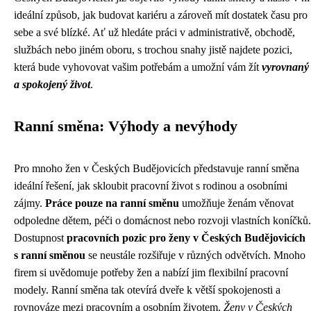
ideální způsob, jak budovat kariéru a zároveň mít dostatek času pro
sebe a své blízké. Ať už hledáte práci v administrativě, obchodě,
službách nebo jiném oboru, s trochou snahy jistě najdete pozici,
která bude vyhovovat vašim potřebám a umožní vám žít
vyrovnaný
a spokojený život
.
Ranní směna: Výhody a nevýhody
Pro mnoho žen v Českých Budějovicích představuje ranní směna
ideální řešení, jak skloubit pracovní život s rodinou a osobními
zájmy.
Práce pouze na ranní směnu
umožňuje ženám věnovat
odpoledne dětem, péči o domácnost nebo rozvoji vlastních koníčků.
Dostupnost
pracovních pozic pro ženy v Českých Budějovicích
s ranní směnou
se neustále rozšiřuje v různých odvětvích. Mnoho
firem si uvědomuje potřeby žen a nabízí jim flexibilní pracovní
modely. Ranní směna tak otevírá dveře k větší spokojenosti a
rovnováze mezi pracovním a osobním životem.
Ženy v Českých