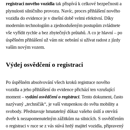
registraci nového vozidla
tak přispívá k celkové bezpečnosti a
plynulosti silničního provozu. Navíc, proces přihlášení nového
vozidla do evidence je v dnešní době velmi efektivní. Díky
moderním technologiím a zjednodušeným postupům zvládnete
vše vyřídit rychle a bez zbytečných průtahů. A co je hlavní – po
úspěšném přihlášení už vám nic nebrání si užívat radost z jízdy
vaším novým vozem.
Výdej osvědčení o registraci
Po úspěšném absolvování všech kroků registrace nového
vozidla a jeho přihlášení do evidence přichází ten vzrušující
moment –
vydání osvědčení o registraci
. Tento dokument, často
nazývaný „techničák“, je vaší vstupenkou do světa mobility a
svobody. Představuje hmatatelný důkaz vašeho úsilí a otevírá
dveře k nezapomenutelným zážitkům na silnicích. S osvědčením
o registraci v ruce se z vás stává hrdý majitel vozidla, připravený