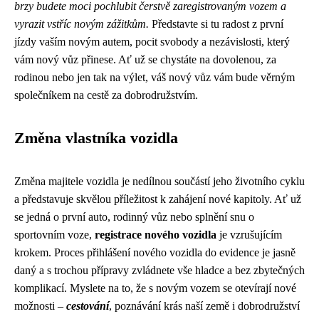
brzy budete moci pochlubit čerstvě zaregistrovaným vozem a
vyrazit vstříc novým zážitkům.
Představte si tu radost z první
jízdy vaším novým autem, pocit svobody a nezávislosti, který
vám nový vůz přinese. Ať už se chystáte na dovolenou, za
rodinou nebo jen tak na výlet, váš nový vůz vám bude věrným
společníkem na cestě za dobrodružstvím.
Změna vlastníka vozidla
Změna majitele vozidla je nedílnou součástí jeho životního cyklu
a představuje skvělou příležitost k zahájení nové kapitoly. Ať už
se jedná o první auto, rodinný vůz nebo splnění snu o
sportovním voze,
registrace nového vozidla
je vzrušujícím
krokem. Proces přihlášení nového vozidla do evidence je jasně
daný a s trochou přípravy zvládnete vše hladce a bez zbytečných
komplikací. Myslete na to, že s novým vozem se otevírají nové
možnosti –
cestování
, poznávání krás naší země i dobrodružství