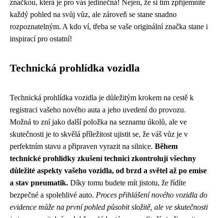
značkou, která je pro vás jedinečná! Nejen, že si tím zpříjemníte
každý pohled na svůj vůz, ale zároveň se stane snadno
rozpoznatelným. A kdo ví, třeba se vaše originální značka stane i
inspirací pro ostatní!
Technická prohlídka vozidla
Technická prohlídka vozidla je důležitým krokem na cestě k
registraci vašeho nového auta a jeho uvedení do provozu.
Možná to zní jako další položka na seznamu úkolů, ale ve
skutečnosti je to skvělá příležitost ujistit se, že váš vůz je v
perfektním stavu a připraven vyrazit na silnice.
Během
technické prohlídky zkušení technici zkontrolují všechny
důležité aspekty vašeho vozidla, od brzd a světel až po emise
a stav pneumatik.
Díky tomu budete mít jistotu, že řídíte
bezpečné a spolehlivé auto.
Proces přihlášení nového vozidla do
evidence může na první pohled působit složitě, ale ve skutečnosti