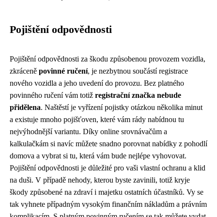
Pojištění odpovědnosti
Pojištění odpovědnosti za škodu způsobenou provozem vozidla,
zkráceně
povinné ručení
, je nezbytnou součástí registrace
nového vozidla a jeho uvedení do provozu. Bez platného
povinného ručení vám totiž
registrační značka nebude
přidělena
. Naštěstí je vyřízení pojistky otázkou několika minut
a existuje mnoho pojišťoven, které vám rády nabídnou tu
nejvýhodnější variantu. Díky online srovnávačům a
kalkulačkám si navíc můžete snadno porovnat nabídky z pohodlí
domova a vybrat si tu, která vám bude nejlépe vyhovovat.
Pojištění odpovědnosti je důležité pro vaši vlastní ochranu a klid
na duši. V případě nehody, kterou byste zavinili, totiž kryje
škody způsobené na zdraví i majetku ostatních účastníků. Vy se
tak vyhnete případným vysokým finančním nákladům a právním
komplikacím. S platným povinným ručením se tak můžete vydat