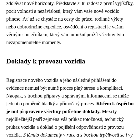
zdolávat nové horizonty. Představte si tu radost z první vyjížďky,
pocit volnosti a nezávislosti, který vám vaše nové vozidlo
přinese. Ať už se chystáte na cesty do práce, rodinné výlety
nebo dobrodružné expedice, osvědčení o registraci je vaším
věrným společníkem, který vám umožní prožít všechny tyto
nezapomenutelné momenty.
Doklady k provozu vozidla
Registrace nového vozidla a jeho následné přihlášení do
evidence nemusí být nutně proces plný stresu a komplikací.
Naopak, s trochou přípravy a správnými informacemi se může
jednat o poměrně hladký a přímočarý proces.
Klíčem k úspěchu
je mít připravené všechny potřebné doklady.
Mezi ty
nejdůležitější patří zejména váš průkaz totožnosti, technický
průkaz vozidla a doklad o pojištění odpovědnosti z provozu
vozidla.
S těmito dokumenty v ruce a s trochou trpělivosti se i vy