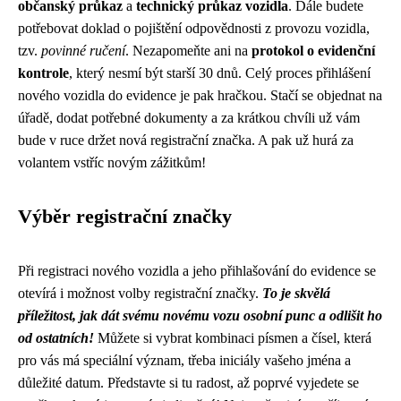
občanský průkaz
a
technický průkaz vozidla
. Dále budete
potřebovat doklad o pojištění odpovědnosti z provozu vozidla,
tzv.
povinné ručení
. Nezapomeňte ani na
protokol o evidenční
kontrole
, který nesmí být starší 30 dnů. Celý proces přihlášení
nového vozidla do evidence je pak hračkou. Stačí se objednat na
úřadě, dodat potřebné dokumenty a za krátkou chvíli už vám
bude v ruce držet nová registrační značka. A pak už hurá za
volantem vstříc novým zážitkům!
Výběr registrační značky
Při registraci nového vozidla a jeho přihlašování do evidence se
otevírá i možnost volby registrační značky.
To je skvělá
příležitost, jak dát svému novému vozu osobní punc a odlišit ho
od ostatních!
Můžete si vybrat kombinaci písmen a čísel, která
pro vás má speciální význam, třeba iniciály vašeho jména a
důležité datum. Představte si tu radost, až poprvé vyjedete se