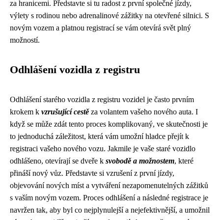
za hranicemi. Představte si tu radost z první společné jízdy,
výlety s rodinou nebo adrenalinové zážitky na otevřené silnici. S
novým vozem a platnou registrací se vám otevírá svět plný
možností.
Odhlášení vozidla z registru
Odhlášení starého vozidla z registru vozidel je často prvním
krokem k
vzrušující cestě
za volantem vašeho nového auta. I
když se může zdát tento proces komplikovaný, ve skutečnosti je
to jednoduchá záležitost, která vám umožní hladce přejít k
registraci vašeho nového vozu. Jakmile je vaše staré vozidlo
odhlášeno, otevírají se dveře k
svobodě a možnostem
, které
přináší nový vůz. Představte si vzrušení z první jízdy,
objevování nových míst a vytváření nezapomenutelných zážitků
s vaším novým vozem. Proces odhlášení a následné registrace je
navržen tak, aby byl co nejplynulejší a nejefektivnější, a umožnil