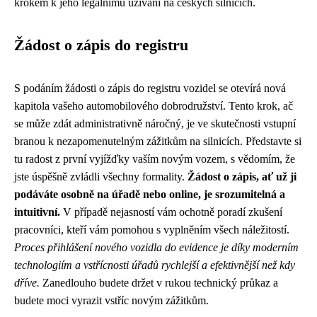
krokem k jeho legálnímu užívání na českých silnicích.
Žádost o zápis do registru
S podáním žádosti o zápis do registru vozidel se otevírá nová
kapitola vašeho automobilového dobrodružství. Tento krok, ač
se může zdát administrativně náročný, je ve skutečnosti vstupní
branou k nezapomenutelným zážitkům na silnicích. Představte si
tu radost z první vyjížďky vaším novým vozem, s vědomím, že
jste úspěšně zvládli všechny formality.
Žádost o zápis, ať už ji
podáváte osobně na úřadě nebo online, je srozumitelná a
intuitivní.
V případě nejasností vám ochotně poradí zkušení
pracovníci, kteří vám pomohou s vyplněním všech náležitostí.
Proces přihlášení nového vozidla do evidence je díky moderním
technologiím a vstřícnosti úřadů rychlejší a efektivnější než kdy
dříve.
Zanedlouho budete držet v rukou technický průkaz a
budete moci vyrazit vstříc novým zážitkům.