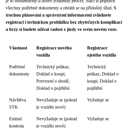
je to srozumitelný a dobře zvládnutý proces.
Stačí si připravit
všechny potřebné dokumenty a obrátit se na příslušný úřad.
S
trochou plánování a správnými informacemi zvládnete
registraci i technickou prohlídku bez zbytečných komplikací
a brzy si budete užívat radost z jízdy ve svém novém voze.
Vlastnost
Registrace nového
Registrace
vozidla
ojetého vozidla
Potřebné
Technický průkaz,
Technický
dokumenty
Doklad o koupi,
průkaz, Doklad o
Potvrzení o shodě,
koupi, Doklad o
Doklad o pojištění
pojištění
Návštěva
Nevyžaduje se (pokud
Vyžaduje se
STK
je vozidlo nové)
Emisní
Nevyžaduje se (pokud
Vyžaduje se
kontrola
je vozidlo nové)