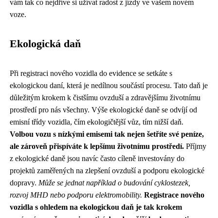
vám tak co nejdříve si užívat radost z jízdy ve vašem novém
voze.
Ekologická daň
Při registraci nového vozidla do evidence se setkáte s
ekologickou daní, která je nedílnou součástí procesu. Tato daň je
důležitým krokem k čistšímu ovzduší a zdravějšímu životnímu
prostředí pro nás všechny. Výše ekologické daně se odvíjí od
emisní třídy vozidla, čím ekologičtější vůz, tím nižší daň.
Volbou vozu s nízkými emisemi tak nejen šetříte své peníze,
ale zároveň přispíváte k lepšímu životnímu prostředí.
Příjmy
z ekologické daně jsou navíc často cíleně investovány do
projektů zaměřených na zlepšení ovzduší a podporu ekologické
dopravy.
Může se jednat například o budování cyklostezek,
rozvoj MHD nebo podporu elektromobility.
Registrace nového
vozidla s ohledem na ekologickou daň je tak krokem