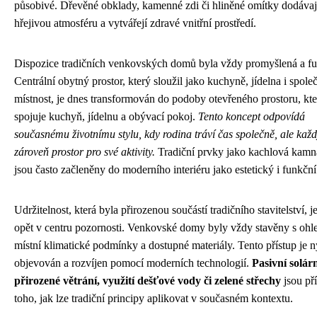
působivé. Dřevěné obklady, kamenné zdi či hliněné omítky dodáv
hřejivou atmosféru a vytvářejí zdravé vnitřní prostředí.
Dispozice tradičních venkovských domů byla vždy promyšlená a fu
Centrální obytný prostor, který sloužil jako kuchyně, jídelna i spole
místnost, je dnes transformován do podoby otevřeného prostoru, kt
spojuje kuchyň, jídelnu a obývací pokoj.
Tento koncept odpovídá
současnému životnímu stylu, kdy rodina tráví čas společně, ale kaž
zároveň prostor pro své aktivity.
Tradiční prvky jako kachlová kamna
jsou často začleněny do moderního interiéru jako estetický i funkční
Udržitelnost, která byla přirozenou součástí tradičního stavitelství, j
opět v centru pozornosti. Venkovské domy byly vždy stavěny s oh
místní klimatické podmínky a dostupné materiály. Tento přístup je 
objevován a rozvíjen pomocí moderních technologií.
Pasivní solárn
přirozené větrání, využití dešťové vody či zelené střechy
jsou př
toho, jak lze tradiční principy aplikovat v současném kontextu.