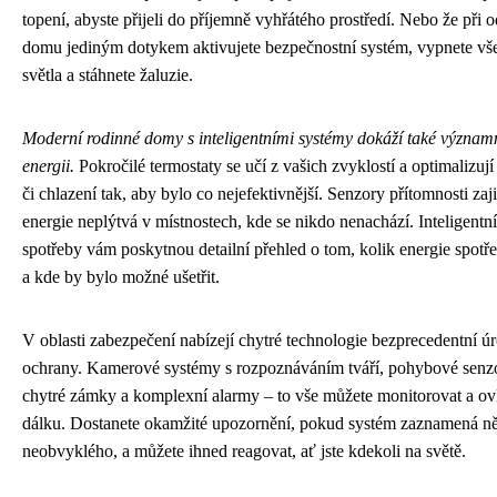
topení, abyste přijeli do příjemně vyhřátého prostředí. Nebo že při 
domu jediným dotykem aktivujete bezpečnostní systém, vypnete vš
světla a stáhnete žaluzie.
Moderní rodinné domy s inteligentními systémy dokáží také významn
energii.
Pokročilé termostaty se učí z vašich zvyklostí a optimalizují
či chlazení tak, aby bylo co nejefektivnější. Senzory přítomnosti zajis
energie neplýtvá v místnostech, kde se nikdo nenachází. Inteligentn
spotřeby vám poskytnou detailní přehled o tom, kolik energie spotř
a kde by bylo možné ušetřit.
V oblasti zabezpečení nabízejí chytré technologie bezprecedentní ú
ochrany. Kamerové systémy s rozpoznáváním tváří, pohybové senz
chytré zámky a komplexní alarmy – to vše můžete monitorovat a ov
dálku. Dostanete okamžité upozornění, pokud systém zaznamená n
neobvyklého, a můžete ihned reagovat, ať jste kdekoli na světě.