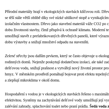
Přírodní materiály hrají v ekologických stavbách klíčovou roli. Dře
se těší stále větší oblibě díky své nízké uhlíkové stopě a vynikajícím
izolačním vlastnostem. Dřevo jako stavební materiál váže CO2 po c
dobu životnosti stavby, čímž přispívá k ochraně klimatu. Moderní t
umožňují stavět z prefabrikovaných dřevěných panelů, které výrazn
dobu výstavby a snižují množství odpadu na staveništi.
Zelené střechy
jsou dalším prvkem, který se často objevuje u ekolo
rodinných domů. Nejenže poskytují dodatečnou izolaci, ale také zad
dešťovou vodu, snižují prašnost a vytvářejí nový životní prostor pro 
hmyz. V městském prostředí pomáhají bojovat proti efektu tepelnýc
a zlepšují mikroklima v okolí domu.
Hospodaření s vodou je v ekologických stavbách řešeno s maximál
efektivitou. Systémy na zachytávání dešťové vody umožňují její vyu
zalévání zahrady, splachování toalet nebo praní prádla.
Šedá voda 