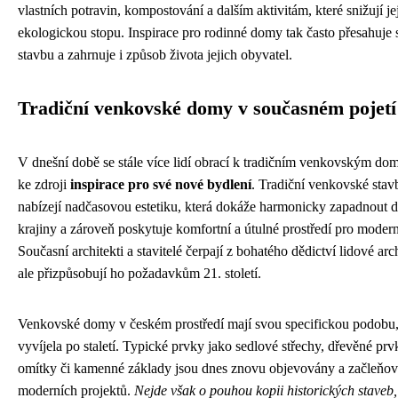
vlastních potravin, kompostování a dalším aktivitám, které snižují je
ekologickou stopu. Inspirace pro rodinné domy tak často přesahuje
stavbu a zahrnuje i způsob života jejich obyvatel.
Tradiční venkovské domy v současném pojetí
V dnešní době se stále více lidí obrací k tradičním venkovským d
ke zdroji
inspirace pro své nové bydlení
. Tradiční venkovské stav
nabízejí nadčasovou estetiku, která dokáže harmonicky zapadnout d
krajiny a zároveň poskytuje komfortní a útulné prostředí pro modern
Současní architekti a stavitelé čerpají z bohatého dědictví lidové arc
ale přizpůsobují ho požadavkům 21. století.
Venkovské domy v českém prostředí mají svou specifickou podobu, 
vyvíjela po staletí. Typické prvky jako sedlové střechy, dřevěné prvk
omítky či kamenné základy jsou dnes znovu objevovány a začleňo
moderních projektů.
Nejde však o pouhou kopii historických staveb,