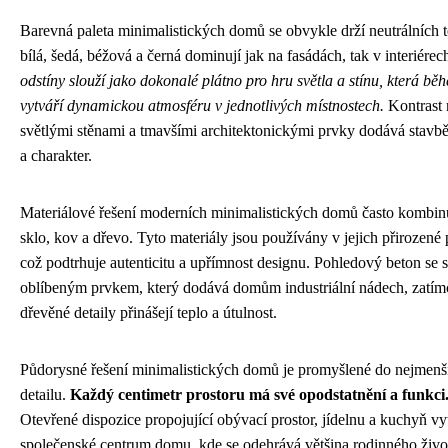
Barevná paleta minimalistických domů se obvykle drží neutrálních 
bílá, šedá, béžová a černá dominují jak na fasádách, tak v interiérec
odstíny slouží jako dokonalé plátno pro hru světla a stínu, která bě
vytváří dynamickou atmosféru v jednotlivých místnostech.
Kontrast 
světlými stěnami a tmavšími architektonickými prvky dodává stavb
a charakter.
Materiálové řešení moderních minimalistických domů často kombinu
sklo, kov a dřevo. Tyto materiály jsou používány v jejich přirozené
což podtrhuje autenticitu a upřímnost designu. Pohledový beton se s
oblíbeným prvkem, který dodává domům industriální nádech, zatím
dřevěné detaily přinášejí teplo a útulnost.
Půdorysné řešení minimalistických domů je promyšlené do nejmenš
detailu.
Každý centimetr prostoru má své opodstatnění a funkci
Otevřené dispozice propojující obývací prostor, jídelnu a kuchyň vy
společenské centrum domu, kde se odehrává většina rodinného živo