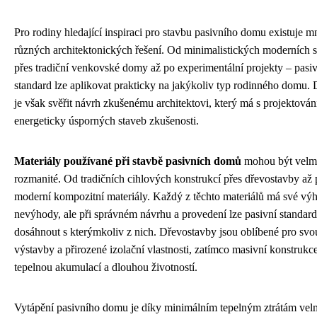
Pro rodiny hledající inspiraci pro stavbu pasivního domu existuje 
různých architektonických řešení. Od minimalistických moderních 
přes tradiční venkovské domy až po experimentální projekty – pasi
standard lze aplikovat prakticky na jakýkoliv typ rodinného domu. 
je však svěřit návrh zkušenému architektovi, který má s projektová
energeticky úsporných staveb zkušenosti.
Materiály používané při stavbě pasivních domů
mohou být velm
rozmanité. Od tradičních cihlových konstrukcí přes dřevostavby až
moderní kompozitní materiály. Každý z těchto materiálů má své vý
nevýhody, ale při správném návrhu a provedení lze pasivní standard
dosáhnout s kterýmkoliv z nich. Dřevostavby jsou oblíbené pro svo
výstavby a přirozené izolační vlastnosti, zatímco masivní konstrukc
tepelnou akumulací a dlouhou životností.
Vytápění pasivního domu je díky minimálním tepelným ztrátám vel