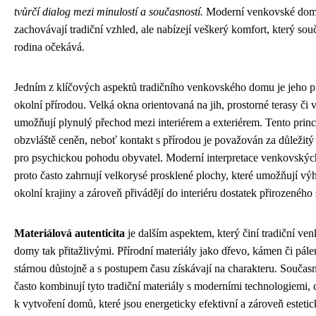
tvůrčí dialog mezi minulostí a současností.
Moderní venkovské dom
zachovávají tradiční vzhled, ale nabízejí veškerý komfort, který sou
rodina očekává.
Jedním z klíčových aspektů tradičního venkovského domu je jeho p
okolní přírodou. Velká okna orientovaná na jih, prostorné terasy či 
umožňují plynulý přechod mezi interiérem a exteriérem. Tento princ
obzvláště ceněn, neboť kontakt s přírodou je považován za důležitý 
pro psychickou pohodu obyvatel. Moderní interpretace venkovský
proto často zahrnují velkorysé prosklené plochy, které umožňují vý
okolní krajiny a zároveň přivádějí do interiéru dostatek přirozeného 
Materiálová autenticita
je dalším aspektem, který činí tradiční ve
domy tak přitažlivými. Přírodní materiály jako dřevo, kámen či pále
stárnou důstojně a s postupem času získávají na charakteru. Současní
často kombinují tyto tradiční materiály s moderními technologiemi,
k vytvoření domů, které jsou energeticky efektivní a zároveň esteti