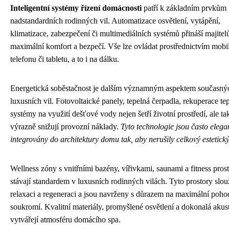
Inteligentní systémy řízení domácnosti
patří k základním prvkům
nadstandardních rodinných vil. Automatizace osvětlení, vytápění,
klimatizace, zabezpečení či multimediálních systémů přináší majite
maximální komfort a bezpečí. Vše lze ovládat prostřednictvím mobi
telefonu či tabletu, a to i na dálku.
Energetická soběstačnost je dalším významným aspektem současný
luxusních vil. Fotovoltaické panely, tepelná čerpadla, rekuperace tep
systémy na využití dešťové vody nejen šetří životní prostředí, ale ta
výrazně snižují provozní náklady.
Tyto technologie jsou často elega
integrovány do architektury domu tak, aby nerušily celkový estetick
Wellness zóny s vnitřními bazény, vířivkami, saunami a fitness pros
stávají standardem v luxusních rodinných vilách. Tyto prostory slou
relaxaci a regeneraci a jsou navrženy s důrazem na maximální pohod
soukromí. Kvalitní materiály, promyšlené osvětlení a dokonalá akus
vytvářejí atmosféru domácího spa.