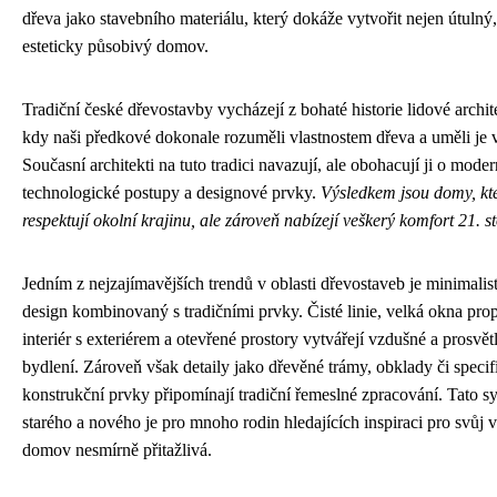
dřeva jako stavebního materiálu, který dokáže vytvořit nejen útulný, 
esteticky působivý domov.
Tradiční české dřevostavby vycházejí z bohaté historie lidové archit
kdy naši předkové dokonale rozuměli vlastnostem dřeva a uměli je v
Současní architekti na tuto tradici navazují, ale obohacují ji o moder
technologické postupy a designové prvky.
Výsledkem jsou domy, kt
respektují okolní krajinu, ale zároveň nabízejí veškerý komfort 21. sto
Jedním z nejzajímavějších trendů v oblasti dřevostaveb je minimalis
design kombinovaný s tradičními prvky. Čisté linie, velká okna prop
interiér s exteriérem a otevřené prostory vytvářejí vzdušné a prosvět
bydlení. Zároveň však detaily jako dřevěné trámy, obklady či specif
konstrukční prvky připomínají tradiční řemeslné zpracování. Tato 
starého a nového je pro mnoho rodin hledajících inspiraci pro svůj
domov nesmírně přitažlivá.