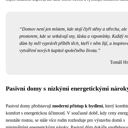
Domov není jen místem, kde stojí čtyři stěny a střecha, ale
prostorem, kde se setkávají sny, láska a vzpomínky. Každý r
dům by měl vyprávět příběh těch, kteří v něm žijí, a inspirov
vytváření nových kapitol společného života.
Tomáš Hr
Pasivní domy s nízkými energetickými nárok
Pasivní domy představují
moderní přístup k bydlení
, který kombi
komfort s energetickou účinností. V současné době, kdy ceny energ
neustále rostou, se stále více rodin rozhoduje pro výstavbu domů s
minimálními energetickými nároky. Pasivní dům dokáže spotřebovat