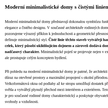
Moderní minimalistické domy s čistými linie
Moderní minimalistické domy představují dokonalou symbiózu funk
elegance a čistého designu. V současné architektuře rodinných dom
pozorujeme výrazný příklon k jednoduchosti a geometrické přesnosti
definuje minimalistický styl.
Čisté linie těchto staveb vytvářejí 
celek, který působí uklidňujícím dojmem a zároveň dodává d
nadčasový charakter.
Minimalistické pojetí se projevuje nejen v ex
ale prostupuje celým konceptem bydlení.
Při pohledu na moderní minimalistické domy je patrné, že architekti
důraz na otevřené prostory a maximální propojení s okolní přírodou
Velkoformátová okna od podlahy až ke stropu umožňují dostatek p
světla a vytvářejí plynulý přechod mezi interiérem a exteriérem. Te
je pro současné rodinné domy charakteristický a poskytuje obyvate
svobody a vzdušnosti.