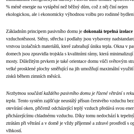
% méně energie na vytápění než běžný dům, což z něj činí nejen
ekologickou, ale i ekonomicky výhodnou volbu pro rodinné bydlení
Základním principem pasivního domu je
dokonalá tepelná izolace
vzduchotěsnost. Stěny, střecha i podlahy jsou vybaveny nadstandar
vrstvou izolačních materiálů, které zabraňují úniku tepla. Okna v pa
domech jsou zpravidla trojskla s kvalitními rámy, která minimalizují
mosty. Důležitým prvkem je také orientace domu vůči světovým st
velké prosklené plochy směřující na jih umožňují maximální využití
zisků během zimních měsíců.
Nezbytnou součástí každého pasivního domu je řízené větrání s rek
tepla.
Tento systém zajišťuje neustálý přísun čerstvého vzduchu bez
otevírání oken, přičemž odcházející teplý vzduch předává svou ener
přicházejícímu chladnému vzduchu. Díky tomu nedochází k tepeln
ztrátám při větrání a v domě je vždy příjemné a zdravé prostředí s o
vlhkostí.