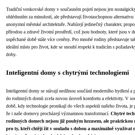
Tradiční venkovské domy v současném pojetí nejsou jen nostalgic
ohlédnutím za minulostí, ale představují životaschopnou alternativu
anonymní městské architektuře. Nabízejí jedinečný charakter, propo
přírodou a zdravé životní prostředí, což jsou hodnoty, které jsou v d
uspěchané době stále více ceněny. Pro mnohé rodiny představuje t
ideální místo pro život, kde se snoubí respekt k tradicím s požadav
doby.
Inteligentní domy s chytrými technologiemi
Inteligentní domy se stávají nedílnou součástí moderního bydlení a p
do rodinných domů zcela novou úroveň komfortu a efektivity. V so
době, kdy technologie pronikají do všech aspektů našeho života, je 
že i naše domovy procházejí významnou transformací.
Chytré tech
rodinných domech nejsou již pouhým luxusem, ale praktickou 
pro ty, kteří chtějí žít v souladu s dobou a maximálně využívat 