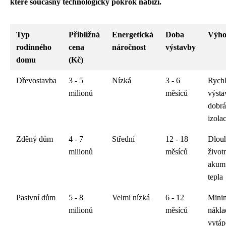
které současný technologický pokrok nabízí.
Typ
Přibližná
Energetická
Doba
Výho
rodinného
cena
náročnost
výstavby
domu
(Kč)
Dřevostavba
3 - 5
Nízká
3 - 6
Rych
milionů
měsíců
výsta
dobrá
izola
Zděný dům
4 - 7
Střední
12 - 18
Dlou
milionů
měsíců
život
akum
tepla
Pasivní dům
5 - 8
Velmi nízká
6 - 12
Mini
milionů
měsíců
nákla
vytáp