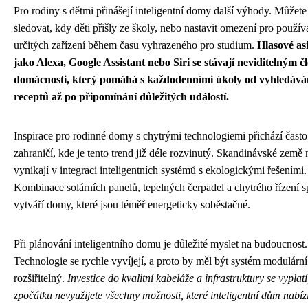
Pro rodiny s dětmi přinášejí inteligentní domy další výhody. Můžete
sledovat, kdy děti přišly ze školy, nebo nastavit omezení pro použív
určitých zařízení během času vyhrazeného pro studium.
Hlasové as
jako Alexa, Google Assistant nebo Siri se stávají neviditelným 
domácnosti, který pomáhá s každodenními úkoly od vyhledává
receptů až po připomínání důležitých událostí.
Inspirace pro rodinné domy s chytrými technologiemi přichází často
zahraničí, kde je tento trend již déle rozvinutý. Skandinávské země 
vynikají v integraci inteligentních systémů s ekologickými řešeními.
Kombinace solárních panelů, tepelných čerpadel a chytrého řízení s
vytváří domy, které jsou téměř energeticky soběstačné.
Při plánování inteligentního domu je důležité myslet na budoucnost.
Technologie se rychle vyvíjejí, a proto by měl být systém modulárn
rozšiřitelný.
Investice do kvalitní kabeláže a infrastruktury se vyplatí
zpočátku nevyužijete všechny možnosti, které inteligentní dům nabízí