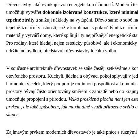
Dřevostavby také vynikají svou energetickou účinností. Moderní te
umožňují vytvářet
dokonale izolované konstrukce, které minimal
tepelné ztráty
a snižují náklady na vytápění. Dřevo samo o sobě m
tepelně-izolační vlastnosti, což v kombinaci s pokročilými izolačním
materiály vytváří domy, které splňují i ty nejpřísnější energetické st
Pro rodiny, které hledají nejen esteticky působivé, ale i ekonomicky
udržitelné bydlení, představují dřevostavby ideální volbu.
V současné architektuře dřevostaveb se stále častěji setkáváme s k
otevřeného prostoru. Kuchyň, jídelna a obývací pokoj splývají v je
harmonický celek, který podporuje rodinnou pospolitost a komunika
prostory bývají často orientovány směrem k zahradě nebo do krajiny
umocňuje propojení s přírodou.
Velká prosklená plocha není jen est
prvkem, ale také způsobem, jak maximálně využít přirozené světlo a 
slunce.
Zajímavým prvkem moderních dřevostaveb je také práce s různými