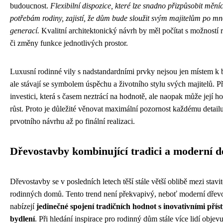
budoucnost.
Flexibilní dispozice, které lze snadno přizpůsobit mění
potřebám rodiny, zajistí, že dům bude sloužit svým majitelům po m
generací.
Kvalitní architektonický návrh by měl počítat s možností r
či změny funkce jednotlivých prostor.
Luxusní rodinné vily s nadstandardními prvky nejsou jen místem k 
ale stávají se symbolem úspěchu a životního stylu svých majitelů. P
investici, která s časem neztrácí na hodnotě, ale naopak může její h
růst. Proto je důležité věnovat maximální pozornost každému detail
prvotního návrhu až po finální realizaci.
Dřevostavby kombinující tradici a moderní d
Dřevostavby se v posledních letech těší stále větší oblibě mezi stavit
rodinných domů. Tento trend není překvapivý, neboť moderní dřev
nabízejí
jedinečné spojení tradičních hodnot s inovativními přís
bydlení
. Při hledání inspirace pro rodinný dům stále více lidí objev