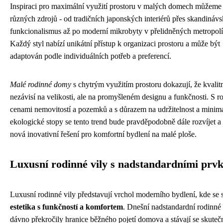
Inspiraci pro maximální využití prostoru v malých domech můžeme 
různých zdrojů - od tradičních japonských interiérů přes skandináv
funkcionalismus až po moderní mikrobyty v přelidněných metropolí
Každý styl nabízí unikátní přístup k organizaci prostoru a může být
adaptován podle individuálních potřeb a preferencí.
Malé rodinné domy
s chytrým využitím prostoru dokazují, že kvalit
nezávisí na velikosti, ale na promyšleném designu a funkčnosti. S r
cenami nemovitostí a pozemků a s důrazem na udržitelnost a minima
ekologické stopy se tento trend bude pravděpodobně dále rozvíjet a 
nová inovativní řešení pro komfortní bydlení na malé ploše.
Luxusní rodinné vily s nadstandardními prv
Luxusní rodinné vily představují vrchol moderního bydlení, kde se 
estetika s funkčností a komfortem
. Dnešní nadstandardní rodinné
dávno překročily hranice běžného pojetí domova a stávají se skute