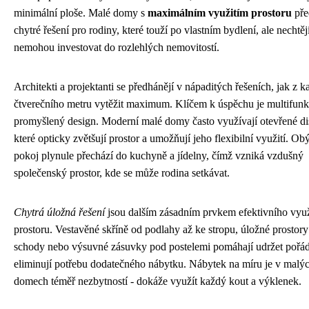
minimální ploše. Malé domy s
maximálním využitím prostoru
pře
chytré řešení pro rodiny, které touží po vlastním bydlení, ale nechtě
nemohou investovat do rozlehlých nemovitostí.
Architekti a projektanti se předhánějí v nápaditých řešeních, jak z 
čtverečního metru vytěžit maximum. Klíčem k úspěchu je multifunk
promyšlený design. Moderní malé domy často využívají otevřené di
které opticky zvětšují prostor a umožňují jeho flexibilní využití. Ob
pokoj plynule přechází do kuchyně a jídelny, čímž vzniká vzdušný
společenský prostor, kde se může rodina setkávat.
Chytrá úložná řešení
jsou dalším zásadním prvkem efektivního využ
prostoru. Vestavěné skříně od podlahy až ke stropu, úložné prostor
schody nebo výsuvné zásuvky pod postelemi pomáhají udržet pořá
eliminují potřebu dodatečného nábytku. Nábytek na míru je v malý
domech téměř nezbytností - dokáže využít každý kout a výklenek.