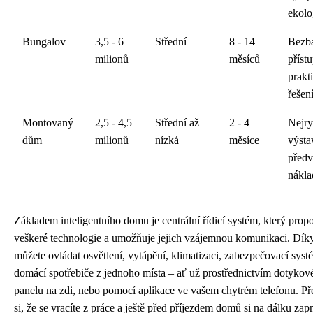
ekolo
Bungalov
3,5 - 6
Střední
8 - 14
Bezba
milionů
měsíců
přístu
prakt
řešen
Montovaný
2,5 - 4,5
Střední až
2 - 4
Nejry
dům
milionů
nízká
měsíce
výsta
předv
nákla
Základem inteligentního domu je centrální řídicí systém, který propo
veškeré technologie a umožňuje jejich vzájemnou komunikaci. Dík
můžete ovládat osvětlení, vytápění, klimatizaci, zabezpečovací syst
domácí spotřebiče z jednoho místa – ať už prostřednictvím dotykov
panelu na zdi, nebo pomocí aplikace ve vašem chytrém telefonu. Př
si, že se vracíte z práce a ještě před příjezdem domů si na dálku zap