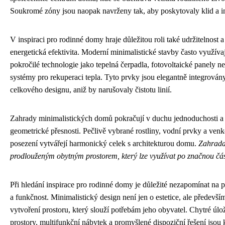
Soukromé zóny jsou naopak navrženy tak, aby poskytovaly klid a in
V inspiraci pro rodinné domy hraje důležitou roli také udržitelnost a
energetická efektivita. Moderní minimalistické stavby často využívaj
pokročilé technologie jako tepelná čerpadla, fotovoltaické panely n
systémy pro rekuperaci tepla. Tyto prvky jsou elegantně integrován
celkového designu, aniž by narušovaly čistotu linií.
Zahrady minimalistických domů pokračují v duchu jednoduchosti a
geometrické přesnosti. Pečlivě vybrané rostliny, vodní prvky a ven
posezení vytvářejí harmonický celek s architekturou domu.
Zahrada
prodlouženým obytným prostorem, který lze využívat po značnou čás
Při hledání inspirace pro rodinné domy je důležité nezapomínat na p
a funkčnost. Minimalistický design není jen o estetice, ale předevší
vytvoření prostoru, který slouží potřebám jeho obyvatel. Chytré úlo
prostory, multifunkční nábytek a promyšlené dispoziční řešení jsou