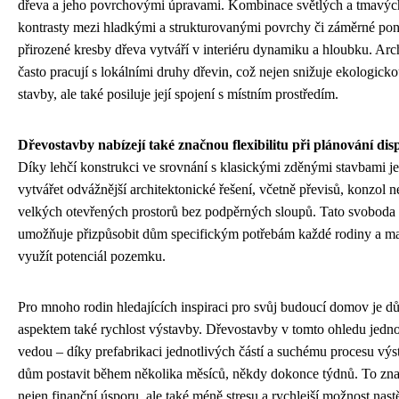
dřeva a jeho povrchovými úpravami. Kombinace světlých a tmavých
kontrasty mezi hladkými a strukturovanými povrchy či záměrné po
přirozené kresby dřeva vytváří v interiéru dynamiku a hloubku. Arch
často pracují s lokálními druhy dřevin, což nejen snižuje ekologick
stavby, ale také posiluje její spojení s místním prostředím.
Dřevostavby nabízejí také značnou flexibilitu při plánování dis
Díky lehčí konstrukci ve srovnání s klasickými zděnými stavbami j
vytvářet odvážnější architektonické řešení, včetně převisů, konzol 
velkých otevřených prostorů bez podpěrných sloupů. Tato svoboda
umožňuje přizpůsobit dům specifickým potřebám každé rodiny a m
využít potenciál pozemku.
Pro mnoho rodin hledajících inspiraci pro svůj budoucí domov je d
aspektem také rychlost výstavby. Dřevostavby v tomto ohledu jedn
vedou – díky prefabrikaci jednotlivých částí a suchému procesu výs
dům postavit během několika měsíců, někdy dokonce týdnů. To z
nejen finanční úsporu, ale také méně stresu a rychlejší možnost nast