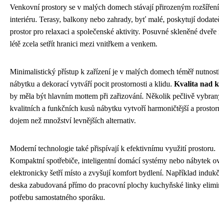
Venkovní prostory se v malých domech stávají přirozeným rozšířen
interiéru. Terasy, balkony nebo zahrady, byť malé, poskytují dodat
prostor pro relaxaci a společenské aktivity. Posuvné skleněné dveř
létě zcela setřít hranici mezi vnitřkem a venkem.
Minimalistický přístup k zařízení je v malých domech téměř nutnos
nábytku a dekorací vytváří pocit prostornosti a klidu.
Kvalita nad k
by měla být hlavním mottem při zařizování. Několik pečlivě vybran
kvalitních a funkčních kusů nábytku vytvoří harmoničtější a prostor
dojem než množství levnějších alternativ.
Moderní technologie také přispívají k efektivnímu využití prostoru.
Kompaktní spotřebiče, inteligentní domácí systémy nebo nábytek o
elektronicky šetří místo a zvyšují komfort bydlení. Například induk
deska zabudovaná přímo do pracovní plochy kuchyňské linky elimi
potřebu samostatného sporáku.