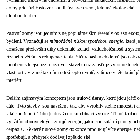
domy přichází často ze skandinávských zemí, kde má ekologické sta
dlouhou tradici.
Pasivní domy jsou jedním z nejpopulárnějších řešení v oblasti ekol
bydlení. Vyznačují se
mimořádně nízkou spotřebou energie
, která je
dosažena především díky dokonalé izolaci, vzduchotěsnosti a systé
řízeného větrání s rekuperací tepla. Stěny pasivních domů jsou obv
mnohem silnější než u běžných staveb, což zajišťuje výborné tepeln
vlastnosti. V zimě tak dům udrží teplo uvnitř, zatímco v létě brání p
interiéru.
Dalším zajímavým konceptem jsou
nulové domy
, které jdou ještě 
dále. Tyto stavby jsou navrženy tak, aby vyrobily stejné množství e
jaké spotřebují. Toho je dosaženo kombinací vysoce účinné izolace 
využitím obnovitelných zdrojů energie, jako jsou solární panely neb
čerpadla. Některé nulové domy dokonce produkují více energie, ne
spotřebují, a přebytek dodávají zpět do sítě.