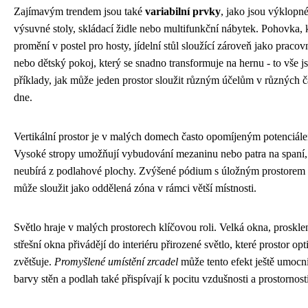
Zajímavým trendem jsou také
variabilní prvky
, jako jsou výklopn
výsuvné stoly, skládací židle nebo multifunkční nábytek. Pohovka, k
promění v postel pro hosty, jídelní stůl sloužící zároveň jako pracov
nebo dětský pokoj, který se snadno transformuje na hernu - to vše j
příklady, jak může jeden prostor sloužit různým účelům v různých č
dne.
Vertikální prostor je v malých domech často opomíjeným potenciál
Vysoké stropy umožňují vybudování mezaninu nebo patra na spaní,
neubírá z podlahové plochy. Zvýšené pódium s úložným prostorem
může sloužit jako oddělená zóna v rámci větší místnosti.
Světlo hraje v malých prostorech klíčovou roli. Velká okna, proskle
střešní okna přivádějí do interiéru přirozené světlo, které prostor opt
zvětšuje.
Promyšlené umístění zrcadel
může tento efekt ještě umocni
barvy stěn a podlah také přispívají k pocitu vzdušnosti a prostornosti