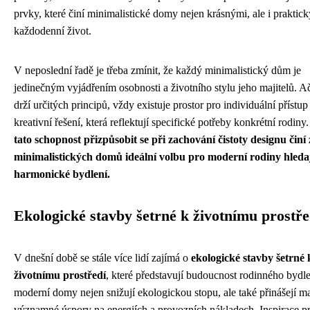
prvky, které činí minimalistické domy nejen krásnými, ale i praktic
každodenní život.
V neposlední řadě je třeba zmínit, že každý minimalistický dům je
jedinečným vyjádřením osobnosti a životního stylu jeho majitelů. A
drží určitých principů, vždy existuje prostor pro individuální přístup
kreativní řešení, která reflektují specifické potřeby konkrétní rodiny
tato schopnost přizpůsobit se při zachování čistoty designu činí 
minimalistických domů ideální volbu pro moderní rodiny hledaj
harmonické bydlení.
Ekologické stavby šetrné k životnímu prostře
V dnešní době se stále více lidí zajímá o
ekologické stavby šetrné 
životnímu prostředí
, které představují budoucnost rodinného bydle
moderní domy nejen snižují ekologickou stopu, ale také přinášejí m
významné úspory na energiích a provozních nákladech. Inspirace p