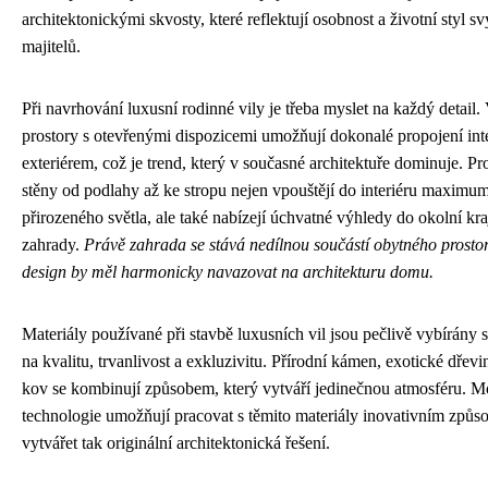
architektonickými skvosty, které reflektují osobnost a životní styl s
majitelů.
Při navrhování luxusní rodinné vily je třeba myslet na každý detail.
prostory s otevřenými dispozicemi umožňují dokonalé propojení inte
exteriérem, což je trend, který v současné architektuře dominuje. Pr
stěny od podlahy až ke stropu nejen vpouštějí do interiéru maximu
přirozeného světla, ale také nabízejí úchvatné výhledy do okolní kra
zahrady.
Právě zahrada se stává nedílnou součástí obytného prostor
design by měl harmonicky navazovat na architekturu domu.
Materiály používané při stavbě luxusních vil jsou pečlivě vybírány
na kvalitu, trvanlivost a exkluzivitu. Přírodní kámen, exotické dřevin
kov se kombinují způsobem, který vytváří jedinečnou atmosféru. M
technologie umožňují pracovat s těmito materiály inovativním způs
vytvářet tak originální architektonická řešení.