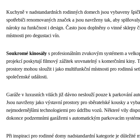
Kuchyně v nadstandardních rodinných domech jsou vybaveny špi
spotřebiči renomovaných značek a jsou navrženy tak, aby splňovaly
nároky na funkčnost i design. Často jsou doplněny o vinné sklepy či
místnosti pro degustaci vín.
Soukromé kinosály
s profesionálním zvukovým systémem a velko
projekcí poskytují filmový zážitek srovnatelný s komerčními kiny. 
prostory mohou sloužit i jako multifunkční místnosti pro rodinná set
společenské události.
Garáže v luxusních vilách již dávno neslouží pouze k parkování au
Jsou navrženy jako výstavní prostory pro sběratelské kousky a vyb
nejmodernějšími technologiemi pro údržbu vozů. Některé vily dispo
dokonce podzemními garážemi s automatickým parkovacím systém
Při inspiraci pro rodinné domy nadstandardní kategorie je důležité m