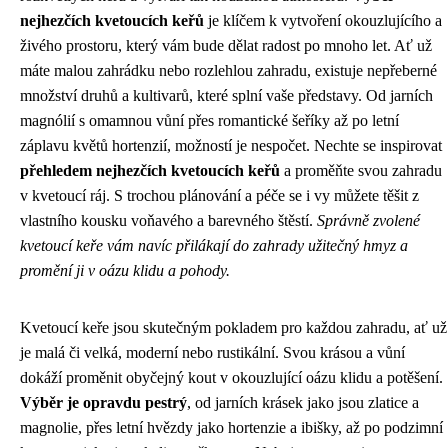
nejhezčích kvetoucích keřů
je klíčem k vytvoření okouzlujícího a
živého prostoru, který vám bude dělat radost po mnoho let. Ať už
máte malou zahrádku nebo rozlehlou zahradu, existuje nepřeberné
množství druhů a kultivarů, které splní vaše představy. Od jarních
magnólií s omamnou vůní přes romantické šeříky až po letní
záplavu květů hortenzií, možností je nespočet. Nechte se inspirovat
přehledem nejhezčích kvetoucích keřů
a proměňte svou zahradu
v kvetoucí ráj. S trochou plánování a péče se i vy můžete těšit z
vlastního kousku voňavého a barevného štěstí.
Správně zvolené
kvetoucí keře vám navíc přilákají do zahrady užitečný hmyz a
promění ji v oázu klidu a pohody.
Kvetoucí keře jsou skutečným pokladem pro každou zahradu, ať už
je malá či velká, moderní nebo rustikální. Svou krásou a vůní
dokáží proměnit obyčejný kout v okouzlující oázu klidu a potěšení.
Výběr je opravdu pestrý
, od jarních krásek jako jsou zlatice a
magnolie, přes letní hvězdy jako hortenzie a ibišky, až po podzimní