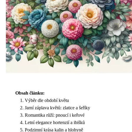
Obsah článku:
Výběr dle období květu
Jarní záplava květů: zlatice a šeříky
Romantika růží: pnoucí i keřové
Letní elegance hortenzií a ibišků
Podzimní krása kalin a hlohyně