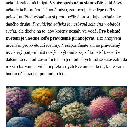
několik základních tipů.
Výběr správného stanoviště je klíčový
–
některé keře preferují slunná místa, zatímco jiné se lépe daří v
polostínu. Před výsadbou si proto pečlivě prostudujte požadavky
daného druhu.
Pravidelná zálivka je nezbytná zejména v období
sucha
, ale dbejte na to, aby kořeny nestály ve vodě.
Pro bohaté
kvetení je vhodné keře pravidelně přihnojovat
, a to hnojivem
určeným pro kvetoucí rostliny. Nezapomínejte ani na pravidelný
řez, který podpoří růst nových výhonů a zajistí bohatší kvetení v
dalším roce. Dodržováním těchto jednoduchých rad se vaše zahrada
rozzáří barvami a vůněmi překrásných kvetoucích keřů, které vám
budou dělat radost po mnoho let.