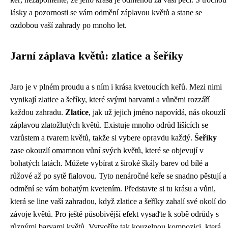
lásky a pozornosti se vám odmění záplavou květů a stane se
ozdobou vaší zahrady po mnoho let.
Jarní záplava květů: zlatice a šeříky
Jaro je v plném proudu a s ním i krása kvetoucích keřů. Mezi nimi
vynikají zlatice a šeříky, které svými barvami a vůněmi rozzáří
každou zahradu.
Zlatice
, jak už jejich jméno napovídá, nás okouzlí
záplavou zlatožlutých květů. Existuje mnoho odrůd lišících se
vzrůstem a tvarem květů, takže si vybere opravdu každý.
Šeříky
zase okouzlí omamnou vůní svých květů, které se objevují v
bohatých latách. Můžete vybírat z široké škály barev od bílé a
růžové až po sytě fialovou. Tyto nenáročné keře se snadno pěstují a
odmění se vám bohatým kvetením. Představte si tu krásu a vůni,
která se line vaší zahradou, když zlatice a šeříky zahalí své okolí do
závoje květů. Pro ještě působivější efekt vysaďte k sobě odrůdy s
různými barvami květů. Vytvoříte tak kouzelnou kompozici, která