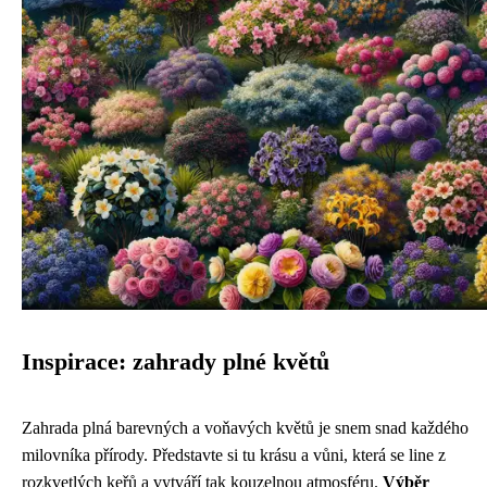
Inspirace: zahrady plné květů
Zahrada plná barevných a voňavých květů je snem snad každého
milovníka přírody. Představte si tu krásu a vůni, která se line z
rozkvetlých keřů a vytváří tak kouzelnou atmosféru.
Výběr