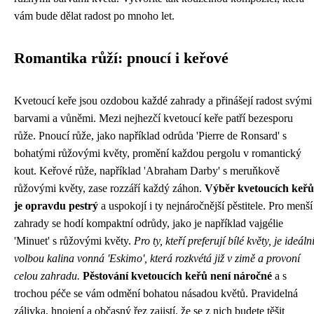
vám bude dělat radost po mnoho let.
Romantika růží: pnoucí i keřové
Kvetoucí keře jsou ozdobou každé zahrady a přinášejí radost svými
barvami a vůněmi. Mezi nejhezčí kvetoucí keře patří bezesporu
růže. Pnoucí růže, jako například odrůda 'Pierre de Ronsard' s
bohatými růžovými květy, promění každou pergolu v romantický
kout. Keřové růže, například 'Abraham Darby' s meruňkově
růžovými květy, zase rozzáří každý záhon.
Výběr kvetoucích keřů
je opravdu pestrý
a uspokojí i ty nejnáročnější pěstitele. Pro menší
zahrady se hodí kompaktní odrůdy, jako je například vajgélie
'Minuet' s růžovými květy.
Pro ty, kteří preferují bílé květy, je ideáln
volbou kalina vonná 'Eskimo', která rozkvétá již v zimě a provoní
celou zahradu.
Pěstování kvetoucích keřů není náročné
a s
trochou péče se vám odmění bohatou násadou květů. Pravidelná
zálivka, hnojení a občasný řez zajistí, že se z nich budete těšit