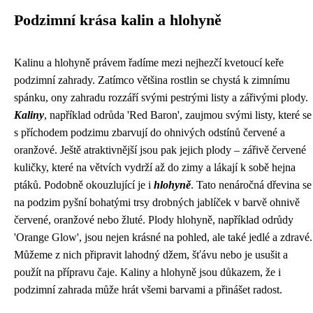
Podzimní krása kalin a hlohyně
Kalinu a hlohyně právem řadíme mezi nejhezčí kvetoucí keře
podzimní zahrady. Zatímco většina rostlin se chystá k zimnímu
spánku, ony zahradu rozzáří svými pestrými listy a zářivými plody.
Kaliny
, například odrůda 'Red Baron', zaujmou svými listy, které se
s příchodem podzimu zbarvují do ohnivých odstínů červené a
oranžové. Ještě atraktivnější jsou pak jejich plody – zářivě červené
kuličky, které na větvích vydrží až do zimy a lákají k sobě hejna
ptáků. Podobně okouzlující je i
hlohyně
. Tato nenáročná dřevina se
na podzim pyšní bohatými trsy drobných jablíček v barvě ohnivě
červené, oranžové nebo žluté. Plody hlohyně, například odrůdy
'Orange Glow', jsou nejen krásné na pohled, ale také jedlé a zdravé.
Můžeme z nich připravit lahodný džem, šťávu nebo je usušit a
použít na přípravu čaje. Kaliny a hlohyně jsou důkazem, že i
podzimní zahrada může hrát všemi barvami a přinášet radost.