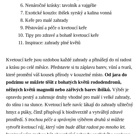
Nenáročné krásky: tavolník a vajgélie
Exotické kouzlo: ibišek syrský a kalina vonná
Keře pro malé zahrady
Pěstování a péče o kvetoucí keře
Tipy pro zdravé a bohatě kvetoucí keře
Inspirace: zahrady plné květů
Kvetoucí keře jsou ozdobou každé zahrady a přinášejí do ní radost
a krásu po celé měsíce. Představte si tu záplavu barev, vůní a tvarů,
které promění váš kousek přírody v kouzelné místo.
Od jara do
podzimu se můžete těšit z bohatých květů rododendronů,
něžných květů magnolií nebo zářivých barev ibišků.
Výběr je
opravdu pestrý a zahrnuje druhy vhodné pro malé i velké zahrady,
do stínu i na slunce. Kvetoucí keře navíc lákají do zahrady užitečný
hmyz a ptáky, čímž přispívají k biodiverzitě a vytvářejí zdravé
prostředí.
S trochou péče a správným výběrem druhů si můžete
vytvořit kvetoucí ráj, který vám bude dělat radost po mnoho let.