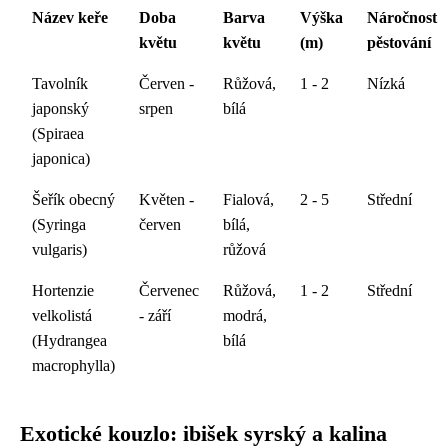
Název keře
Doba
Barva
Výška
Náročnost
květu
květu
(m)
pěstování
Tavolník
Červen -
Růžová,
1 - 2
Nízká
japonský
srpen
bílá
(Spiraea
japonica)
Šeřík obecný
Květen -
Fialová,
2 - 5
Střední
(Syringa
červen
bílá,
vulgaris)
růžová
Hortenzie
Červenec
Růžová,
1 - 2
Střední
velkolistá
- září
modrá,
(Hydrangea
bílá
macrophylla)
Exotické kouzlo: ibišek syrský a kalina