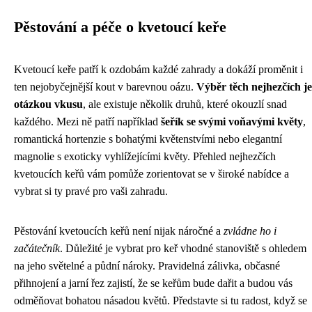
Pěstování a péče o kvetoucí keře
Kvetoucí keře patří k ozdobám každé zahrady a dokáží proměnit i
ten nejobyčejnější kout v barevnou oázu.
Výběr těch nejhezčích je
otázkou vkusu
, ale existuje několik druhů, které okouzlí snad
každého. Mezi ně patří například
šeřík se svými voňavými květy
,
romantická hortenzie s bohatými květenstvími nebo elegantní
magnolie s exoticky vyhlížejícími květy. Přehled nejhezčích
kvetoucích keřů vám pomůže zorientovat se v široké nabídce a
vybrat si ty pravé pro vaši zahradu.
Pěstování kvetoucích keřů není nijak náročné a
zvládne ho i
začátečník
. Důležité je vybrat pro keř vhodné stanoviště s ohledem
na jeho světelné a půdní nároky. Pravidelná zálivka, občasné
přihnojení a jarní řez zajistí, že se keřům bude dařit a budou vás
odměňovat bohatou násadou květů. Představte si tu radost, když se