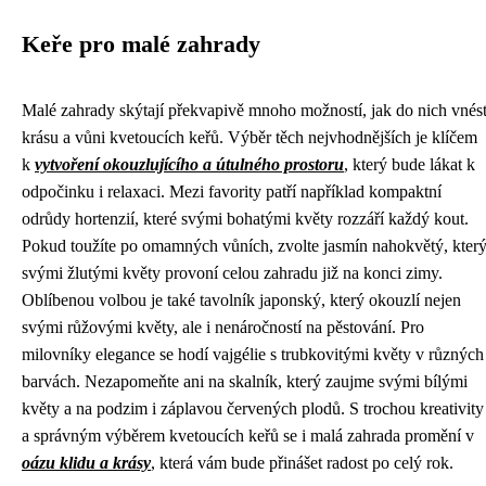
Keře pro malé zahrady
Malé zahrady skýtají překvapivě mnoho možností, jak do nich vnés
krásu a vůni kvetoucích keřů. Výběr těch nejvhodnějších je klíčem
k
vytvoření okouzlujícího a útulného prostoru
, který bude lákat k
odpočinku i relaxaci. Mezi favority patří například kompaktní
odrůdy hortenzií, které svými bohatými květy rozzáří každý kout.
Pokud toužíte po omamných vůních, zvolte jasmín nahokvětý, kter
svými žlutými květy provoní celou zahradu již na konci zimy.
Oblíbenou volbou je také tavolník japonský, který okouzlí nejen
svými růžovými květy, ale i nenáročností na pěstování. Pro
milovníky elegance se hodí vajgélie s trubkovitými květy v různých
barvách. Nezapomeňte ani na skalník, který zaujme svými bílými
květy a na podzim i záplavou červených plodů. S trochou kreativity
a správným výběrem kvetoucích keřů se i malá zahrada promění v
oázu klidu a krásy
, která vám bude přinášet radost po celý rok.