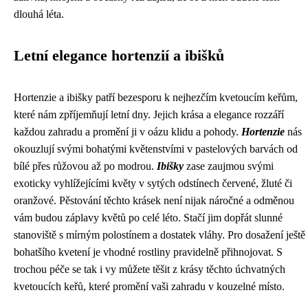
dlouhá léta.
Letní elegance hortenzií a ibišků
Hortenzie a ibišky patří bezesporu k nejhezčím kvetoucím keřům,
které nám zpříjemňují letní dny. Jejich krása a elegance rozzáří
každou zahradu a promění ji v oázu klidu a pohody.
Hortenzie
nás
okouzlují svými bohatými květenstvími v pastelových barvách od
bílé přes růžovou až po modrou.
Ibišky
zase zaujmou svými
exoticky vyhlížejícími květy v sytých odstínech červené, žluté či
oranžové. Pěstování těchto krásek není nijak náročné a odměnou
vám budou záplavy květů po celé léto. Stačí jim dopřát slunné
stanoviště s mírným polostínem a dostatek vláhy. Pro dosažení ještě
bohatšího kvetení je vhodné rostliny pravidelně přihnojovat. S
trochou péče se tak i vy můžete těšit z krásy těchto úchvatných
kvetoucích keřů, které promění vaši zahradu v kouzelné místo.