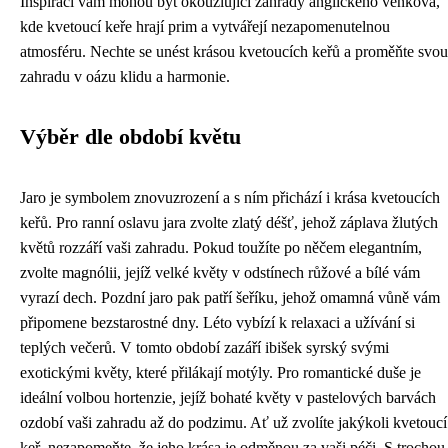
Inspirací vám mohou být okouzlující zahrady anglického venkova,
kde kvetoucí keře hrají prim a vytvářejí nezapomenutelnou
atmosféru. Nechte se unést krásou kvetoucích keřů a proměňte svou
zahradu v oázu klidu a harmonie.
Výběr dle období květu
Jaro je symbolem znovuzrození a s ním přichází i krása kvetoucích
keřů. Pro ranní oslavu jara zvolte zlatý déšť, jehož záplava žlutých
květů rozzáří vaši zahradu. Pokud toužíte po něčem elegantním,
zvolte magnólii, jejíž velké květy v odstínech růžové a bílé vám
vyrazí dech. Pozdní jaro pak patří šeříku, jehož omamná vůně vám
připomene bezstarostné dny. Léto vybízí k relaxaci a užívání si
teplých večerů. V tomto období zazáří ibišek syrský svými
exotickými květy, které přilákají motýly. Pro romantické duše je
ideální volbou hortenzie, jejíž bohaté květy v pastelových barvách
ozdobí vaši zahradu až do podzimu. Ať už zvolíte jakýkoli kvetoucí
keř, nezapomeňte, že jeho krása je odměnou za vaši péči. S trochou