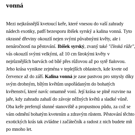
vonná
Mezi nejkrásnější kvetoucí keře, které vnesou do vaší zahrady
nádech exotiky, patří bezesporu ibišek syrský a kalina vonná. Tyto
okrasné dřeviny okouzlí nejen svými půvabnými květy, ale i
nenáročností na pěstování.
Ibišek syrský
, zvaný také
"čínská růže"
vás okouzlí svými velkými, až 10 cm širokými květy v
nejrůznějších barvách od bílé přes růžovou až po sytě fialovou.
Jeho krása vynikne zejména v teplejších oblastech, kde kvete od
července až do září.
Kalina vonná
je zase pastvou pro smysly díky
svým drobným, bílým květům uspořádaným do bohatých
květenství, které navíc omamně voní. Její krása se plně rozvine na
jaře, kdy zahradu zahalí do závoje něžných květů a sladké vůně.
Oba keře preferují slunné stanoviště a propustnou půdu, za což se
vám odmění bohatým kvetením a zdravým růstem. Pěstování těchto
exotických krás tak zvládne i začátečník a radost z nich budete mít
po mnoho let.