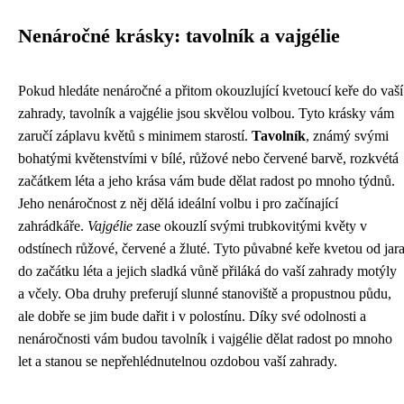
Nenáročné krásky: tavolník a vajgélie
Pokud hledáte nenáročné a přitom okouzlující kvetoucí keře do vaší
zahrady, tavolník a vajgélie jsou skvělou volbou. Tyto krásky vám
zaručí záplavu květů s minimem starostí.
Tavolník
, známý svými
bohatými květenstvími v bílé, růžové nebo červené barvě, rozkvétá
začátkem léta a jeho krása vám bude dělat radost po mnoho týdnů.
Jeho nenáročnost z něj dělá ideální volbu i pro začínající
zahrádkáře.
Vajgélie
zase okouzlí svými trubkovitými květy v
odstínech růžové, červené a žluté. Tyto půvabné keře kvetou od jar
do začátku léta a jejich sladká vůně přiláká do vaší zahrady motýly
a včely. Oba druhy preferují slunné stanoviště a propustnou půdu,
ale dobře se jim bude dařit i v polostínu. Díky své odolnosti a
nenáročnosti vám budou tavolník i vajgélie dělat radost po mnoho
let a stanou se nepřehlédnutelnou ozdobou vaší zahrady.