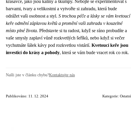
krasavce, jako jsou kaliny a škumpy. Nebojte se experimentovat s
barvami, tvary a velikostmi a vytvořte si zahradu, která bude
odrážet vaši osobnost a styl.
S trochou péče a lásky se vám kvetoucí
keře odmění záplavou květů a promění vaši zahradu v kouzelné
místo plné života.
Představte si tu radost, když se ráno probudíte a
vaše smysly zaplaví vůně rozkvetlých šeříků, nebo když si večer
vychutnáte šálek kávy pod rozkvetlou vistárií.
Kvetoucí keře jsou
investicí do krásy a pohody
, která se vám bude vracet rok co rok.
Našli jste v článku chybu?
Kontaktujte nás
Publikováno: 11. 12. 2024
Kategorie:
Ostatn