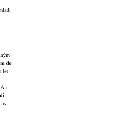
mladí
plným
em do
 let
A i
dí
sny.