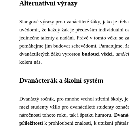
Alternativní výrazy
Slangové výrazy pro dvanáctileté žáky, jako je třeba 
uvědomit, že každý žák je především individuální o
jedinečné talenty a nadání. Právě v tomto věku se za
pomáhejme jim budovat sebevědomí. Pamatujme, že 
dvanáctiletých žáků vyrostou
budoucí vědci
,
umělc
kolem nás.
Dvanácterák a školní systém
Dvanáctý ročník, pro mnohé vrchol střední školy, j
mezi studenty vžilo pro dvanáctileté studenty označe
náročnosti tohoto roku, tak i špetku humoru.
Dvaná
příležitostí
k prohloubení znalostí, k utužení přáte