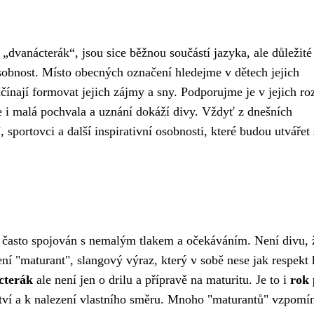
„dvanácterák“, jsou sice běžnou součástí jazyka, ale důležité 
sobnost. Místo obecných označení hledejme v dětech jejich
čínají formovat jejich zájmy a sny. Podporujme je v jejich ro
i malá pochvala a uznání dokáží divy. Vždyť z dnešních
i
, sportovci a další inspirativní osobnosti, které budou utvářet
e často spojován s nemalým tlakem a očekáváním. Není divu, 
ní "maturant", slangový výraz, který v sobě nese jak respekt 
cterák
ale není jen o drilu a přípravě na maturitu. Je to i
rok 
lství a k nalezení vlastního směru. Mnoho "maturantů" vzpomí