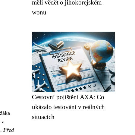
měli vědět o jihokorejském
wonu
Cestovní pojištění AXA: Co
ukázalo testování v reálných
 žáka
situacích
ů a
u.
Před