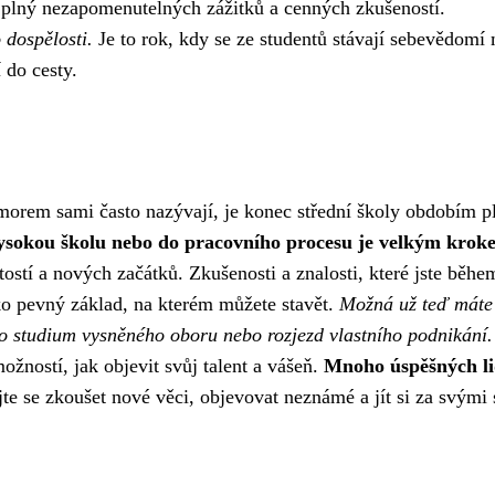
, plný nezapomenutelných zážitků a cenných zkušeností.
 dospělosti.
Je to rok, kdy se ze studentů stávají sebevědomí 
 do cesty.
umorem sami často nazývají, je konec střední školy obdobím 
ysokou školu nebo do pracovního procesu je velkým krok
tostí a nových začátků. Zkušenosti a znalosti, které jste během
ako pevný základ, na kterém můžete stavět.
Možná už teď máte
o studium vysněného oboru nebo rozjezd vlastního podnikání.
možností, jak objevit svůj talent a vášeň.
Mnoho úspěšných li
e se zkoušet nové věci, objevovat neznámé a jít si za svými 