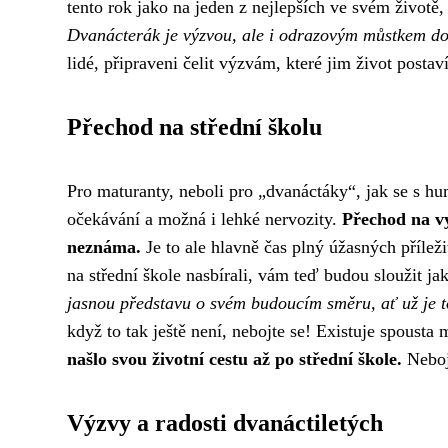
tento rok jako na jeden z nejlepších ve svém životě
Dvanácterák je výzvou, ale i odrazovým můstkem do
lidé, připraveni čelit výzvám, které jim život postaví
Přechod na střední školu
Pro maturanty, neboli pro „dvanáctáky“, jak se s h
očekávání a možná i lehké nervozity.
Přechod na v
neznáma.
Je to ale hlavně čas plný úžasných příleži
na střední škole nasbírali, vám teď budou sloužit j
jasnou představu o svém budoucím směru, ať už je t
když to tak ještě není, nebojte se! Existuje spousta 
našlo svou životní cestu až po střední škole.
Nebojt
Výzvy a radosti dvanáctiletých