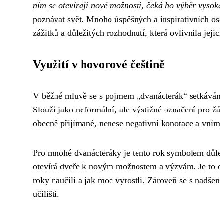
ním se otevírají nové možnosti, čeká ho výběr vysok
poznávat svět. Mnoho úspěšných a inspirativních os
zážitků a důležitých rozhodnutí, která ovlivnila jeji
Využití v hovorové češtině
V běžné mluvě se s pojmem „dvanácterák“ setkáváme
Slouží jako neformální, ale výstižné označení pro žá
obecně přijímané, nenese negativní konotace a vnímá 
Pro mnohé dvanácteráky je tento rok symbolem důlež
otevírá dveře k novým možnostem a výzvám. Je to ob
roky naučili a jak moc vyrostli. Zároveň se s nadše
učilišti.