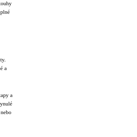
 touhy
 plné
ty.
né a
tapy a
lynulé
e nebo