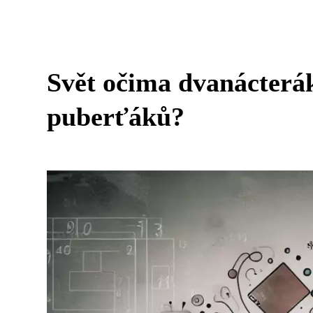
Svět očima dvanácterák
puberťáků?