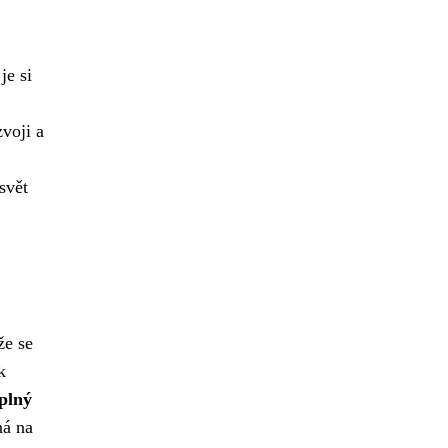
je si
zvoji a
 svět
že se
k
plný
ná na