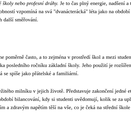
é školy nebo profesní dráhy.
Je to čas plný energie, nadšení a
obností vzpomíná na svá "dvanácterácká" léta jako na období
ch další směřování.
 poměrně často, a to zejména v prostředí škol a mezi studen
ka posledního ročníku základní školy. Jeho použití je rozšíře
se spíše jako přátelské a familiární.
itého milníku v jejich životě. Představuje zakončení jedné e
dobí bilancování, kdy si studenti uvědomují, kolik se za up
ním a zdravým napětím těší na vše, co je čeká na střední škol