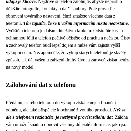
údajů je klíčové
. Nejdříve si telefon zálohujte, abyste nepřišli o
důležité fotografie, kontakty a další soubory. Poté proveďte
obnovení továrního nastavení, čímž smažete všechna data z
telefonu.
Tím zajistíte, že se k vašim informacím nikdo nedostane.
Vyčištění telefonu je dalším důležitým krokem. Odstraňte kryt a
ochrannou fólii a telefon pečlivě očistěte od prachu a nečistot. Čistý
a zachovalý telefon budí lepší dojem a může vám zajistit vyšší
výkupní cenu. Nezapomeňte, že výkup starých telefonů je skvělý
způsob, jak dát vašemu zařízení druhý život a zároveň získat peníze
na nový model.
Zálohování dat z telefonu
Předáním starého telefonu do výkupu získáte nejen finanční
odměnu, ale také přispějete k ochraně životního prostředí.
Než se
ale s telefonem rozloučíte, je nezbytné provést zálohu dat.
Záloha
vám umožní snadno obnovit všechny důležité informace, jako jsou