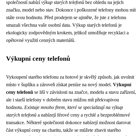
společností nabízí
výkup starých telefonů
bez ohledu na jejich
značku, model nebo stav. Dokonce i poškozené telefony mohou mít
stále svou hodnotu. Před prodejem se ujistěte, že jste z telefonu
smazali všechna vaše osobní data. Výkup starých telefonů je
ekologicky zodpovědným krokem, jelikož umožňuje recyklaci a
opětovné využití cenných materiálů.
Výkupní ceny telefonů
Vykoupení starého telefonu za hotové je skvělý způsob, jak uvolnit
místo v šuplíku a zároveň získat peníze na nový model.
Výkupní
ceny telefonů
se liší v závislosti na značce, modelu a stavu zařízení,
ale i starší telefony v dobrém stavu můžou mít překvapivou
hodnotu.
Existuje mnoho firem, které se specializují na výkup
starých telefonů
a nabízejí férové ceny a rychlé a bezproblémové
transakce. Některé společnosti dokonce nabízejí možnost darovat
část výkupní ceny na charitu, takže se můžete zbavit starého