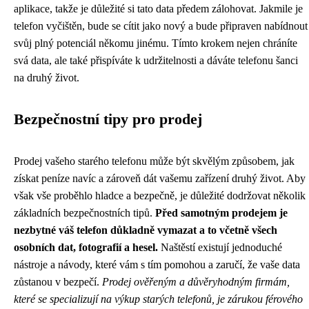
aplikace, takže je důležité si tato data předem zálohovat. Jakmile je
telefon vyčištěn, bude se cítit jako nový a bude připraven nabídnout
svůj plný potenciál někomu jinému. Tímto krokem nejen chráníte
svá data, ale také přispíváte k udržitelnosti a dáváte telefonu šanci
na druhý život.
Bezpečnostní tipy pro prodej
Prodej vašeho starého telefonu může být skvělým způsobem, jak
získat peníze navíc a zároveň dát vašemu zařízení druhý život. Aby
však vše proběhlo hladce a bezpečně, je důležité dodržovat několik
základních bezpečnostních tipů.
Před samotným prodejem je
nezbytné váš telefon důkladně vymazat a to včetně všech
osobních dat, fotografií a hesel.
Naštěstí existují jednoduché
nástroje a návody, které vám s tím pomohou a zaručí, že vaše data
zůstanou v bezpečí.
Prodej ověřeným a důvěryhodným firmám,
které se specializují na výkup starých telefonů, je zárukou férového