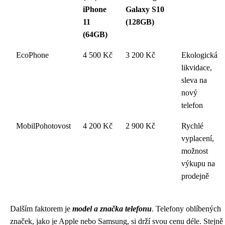
iPhone
Galaxy S10
11
(128GB)
(64GB)
EcoPhone
4 500 Kč
3 200 Kč
Ekologická
likvidace,
sleva na
nový
telefon
MobilPohotovost
4 200 Kč
2 900 Kč
Rychlé
vyplacení,
možnost
výkupu na
prodejně
Dalším faktorem je
model a značka telefonu
. Telefony oblíbených
značek, jako je Apple nebo Samsung, si drží svou cenu déle. Stejně