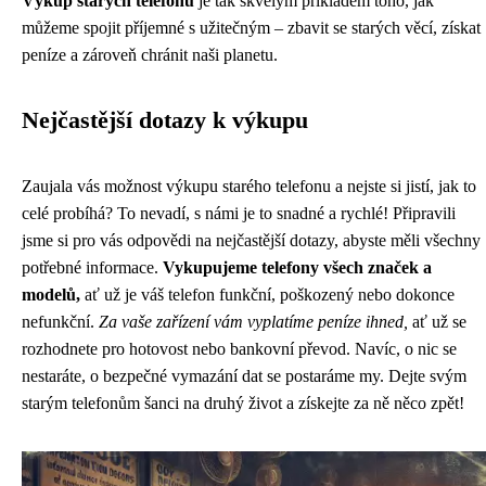
Výkup starých telefonů
je tak skvělým příkladem toho, jak
můžeme spojit příjemné s užitečným – zbavit se starých věcí, získat
peníze a zároveň chránit naši planetu.
Nejčastější dotazy k výkupu
Zaujala vás možnost výkupu starého telefonu a nejste si jistí, jak to
celé probíhá? To nevadí, s námi je to snadné a rychlé! Připravili
jsme si pro vás odpovědi na nejčastější dotazy, abyste měli všechny
potřebné informace.
Vykupujeme telefony všech značek a
modelů,
ať už je váš telefon funkční, poškozený nebo dokonce
nefunkční.
Za vaše zařízení vám vyplatíme peníze ihned,
ať už se
rozhodnete pro hotovost nebo bankovní převod. Navíc, o nic se
nestaráte, o bezpečné vymazání dat se postaráme my. Dejte svým
starým telefonům šanci na druhý život a získejte za ně něco zpět!