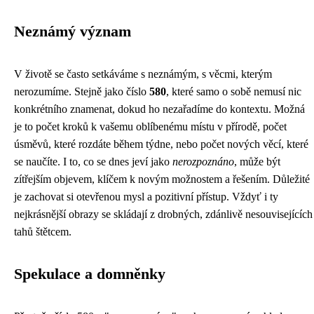
Neznámý význam
V životě se často setkáváme s neznámým, s věcmi, kterým
nerozumíme. Stejně jako číslo
580
, které samo o sobě nemusí nic
konkrétního znamenat, dokud ho nezařadíme do kontextu. Možná
je to počet kroků k vašemu oblíbenému místu v přírodě, počet
úsměvů, které rozdáte během týdne, nebo počet nových věcí, které
se naučíte. I to, co se dnes jeví jako
nerozpoznáno
, může být
zítřejším objevem, klíčem k novým možnostem a řešením. Důležité
je zachovat si otevřenou mysl a pozitivní přístup. Vždyť i ty
nejkrásnější obrazy se skládají z drobných, zdánlivě nesouvisejících
tahů štětcem.
Spekulace a domněnky