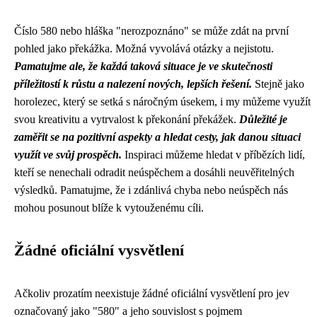
Číslo 580 nebo hláška "nerozpoznáno" se může zdát na první
pohled jako překážka. Možná vyvolává otázky a nejistotu.
Pamatujme ale, že každá taková situace je ve skutečnosti
příležitostí k růstu a nalezení nových, lepších řešení.
Stejně jako
horolezec, který se setká s náročným úsekem, i my můžeme využít
svou kreativitu a vytrvalost k překonání překážek.
Důležité je
zaměřit se na pozitivní aspekty a hledat cesty, jak danou situaci
využít ve svůj prospěch.
Inspiraci můžeme hledat v příbězích lidí,
kteří se nenechali odradit neúspěchem a dosáhli neuvěřitelných
výsledků. Pamatujme, že i zdánlivá chyba nebo neúspěch nás
mohou posunout blíže k vytouženému cíli.
Žádné oficiální vysvětlení
Ačkoliv prozatím neexistuje žádné oficiální vysvětlení pro jev
označovaný jako "580" a jeho souvislost s pojmem