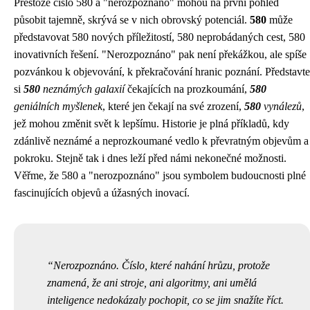
Přestože číslo 580 a "nerozpoznáno" mohou na první pohled
působit tajemně, skrývá se v nich obrovský potenciál.
580
může
představovat 580 nových příležitostí, 580 neprobádaných cest, 580
inovativních řešení. "Nerozpoznáno" pak není překážkou, ale spíše
pozvánkou k objevování, k překračování hranic poznání. Představte
si
580
neznámých galaxií
čekajících na prozkoumání,
580
geniálních myšlenek
, které jen čekají na své zrození,
580
vynálezů
,
jež mohou změnit svět k lepšímu. Historie je plná příkladů, kdy
zdánlivě neznámé a neprozkoumané vedlo k převratným objevům a
pokroku. Stejně tak i dnes leží před námi nekonečné možnosti.
Věřme, že 580 a "nerozpoznáno" jsou symbolem budoucnosti plné
fascinujících objevů a úžasných inovací.
Nerozpoznáno. Číslo, které nahání hrůzu, protože
znamená, že ani stroje, ani algoritmy, ani umělá
inteligence nedokázaly pochopit, co se jim snažíte říct.