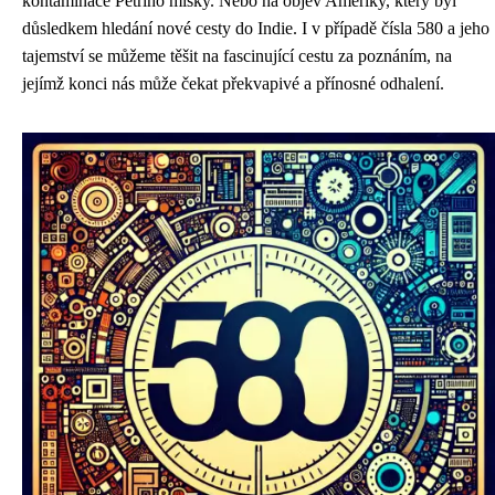
kontaminace Petriho misky. Nebo na objev Ameriky, který byl
důsledkem hledání nové cesty do Indie. I v případě čísla 580 a jeho
tajemství se můžeme těšit na fascinující cestu za poznáním, na
jejímž konci nás může čekat překvapivé a přínosné odhalení.