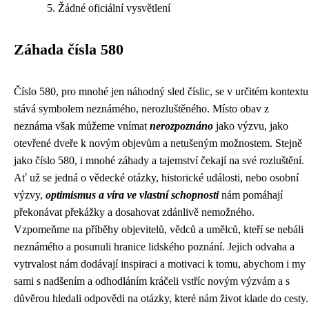
Žádné oficiální vysvětlení
Záhada čísla 580
Číslo 580, pro mnohé jen náhodný sled číslic, se v určitém kontextu
stává symbolem neznámého, nerozluštěného. Místo obav z
neznáma však můžeme vnímat
nerozpoznáno
jako výzvu, jako
otevřené dveře k novým objevům a netušeným možnostem. Stejně
jako číslo 580, i mnohé záhady a tajemství čekají na své rozluštění.
Ať už se jedná o vědecké otázky, historické události, nebo osobní
výzvy,
optimismus a víra ve vlastní schopnosti
nám pomáhají
překonávat překážky a dosahovat zdánlivě nemožného.
Vzpomeňme na příběhy objevitelů, vědců a umělců, kteří se nebáli
neznámého a posunuli hranice lidského poznání. Jejich odvaha a
vytrvalost nám dodávají inspiraci a motivaci k tomu, abychom i my
sami s nadšením a odhodláním kráčeli vstříc novým výzvám a s
důvěrou hledali odpovědi na otázky, které nám život klade do cesty.