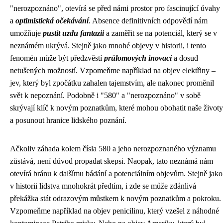
"nerozpoznáno", otevírá se před námi prostor pro fascinující úvahy
a
optimistická očekávání
. Absence definitivních odpovědí nám
umožňuje
pustit uzdu fantazii
a zaměřit se na potenciál, který se v
neznámém ukrývá. Stejně jako mnohé objevy v historii, i tento
fenomén může být předzvěstí
průlomových inovací
a dosud
netušených možností. Vzpomeňme například na objev elektřiny –
jev, který byl zpočátku zahalen tajemstvím, ale nakonec proměnil
svět k nepoznání. Podobně i "580" a "nerozpoznáno" v sobě
skrývají klíč k novým poznatkům, které mohou obohatit naše životy
a posunout hranice lidského poznání.
Ačkoliv záhada kolem čísla 580 a jeho nerozpoznaného významu
zůstává, není důvod propadat skepsi. Naopak, tato neznámá nám
otevírá bránu k dalšímu bádání a potenciálním objevům. Stejně jako
v historii lidstva mnohokrát předtím, i zde se může zdánlivá
překážka stát odrazovým můstkem k novým poznatkům a pokroku.
Vzpomeňme například na objev penicilinu, který vzešel z náhodné