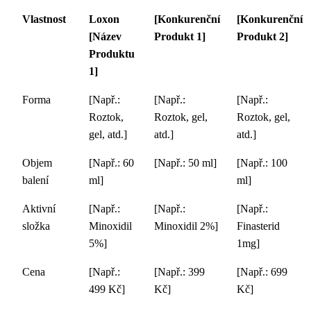
Vlastnost
Loxon
[Konkurenční
[Konkurenční
[Název
Produkt 1]
Produkt 2]
Produktu
1]
Forma
[Např.:
[Např.:
[Např.:
Roztok,
Roztok, gel,
Roztok, gel,
gel, atd.]
atd.]
atd.]
Objem
[Např.: 60
[Např.: 50 ml]
[Např.: 100
balení
ml]
ml]
Aktivní
[Např.:
[Např.:
[Např.:
složka
Minoxidil
Minoxidil 2%]
Finasterid
5%]
1mg]
Cena
[Např.:
[Např.: 399
[Např.: 699
499 Kč]
Kč]
Kč]