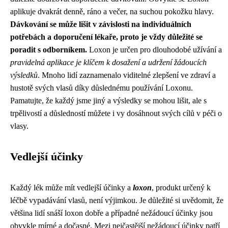
aplikuje dvakrát denně, ráno a večer, na suchou pokožku hlavy.
Dávkování se může lišit v závislosti na individuálních
potřebách a doporučení lékaře, proto je vždy důležité se
poradit s odborníkem.
Loxon je určen pro dlouhodobé užívání a
pravidelná aplikace je klíčem k dosažení a udržení žádoucích
výsledků
. Mnoho lidí zaznamenalo viditelné zlepšení ve zdraví a
hustotě svých vlasů díky důslednému používání Loxonu.
Pamatujte, že každý jsme jiný a výsledky se mohou lišit, ale s
trpělivostí a důsledností můžete i vy dosáhnout svých cílů v péči o
vlasy.
Vedlejší účinky
Každý lék může mít vedlejší účinky a
loxon
, produkt určený k
léčbě vypadávání vlasů, není výjimkou. Je důležité si uvědomit, že
většina lidí snáší loxon dobře a případné nežádoucí účinky jsou
obvykle mírné a dočasné. Mezi nejčastější nežádoucí účinky patří