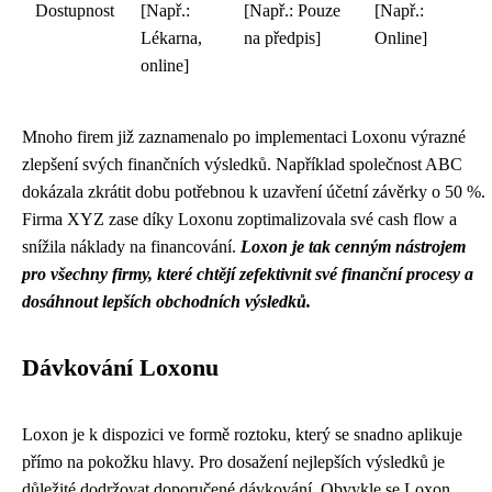
Dostupnost
[Např.:
[Např.: Pouze
[Např.:
Lékarna,
na předpis]
Online]
online]
Mnoho firem již zaznamenalo po implementaci Loxonu výrazné
zlepšení svých finančních výsledků. Například společnost ABC
dokázala zkrátit dobu potřebnou k uzavření účetní závěrky o 50 %.
Firma XYZ zase díky Loxonu zoptimalizovala své cash flow a
snížila náklady na financování.
Loxon je tak cenným nástrojem
pro všechny firmy, které chtějí zefektivnit své finanční procesy a
dosáhnout lepších obchodních výsledků.
Dávkování Loxonu
Loxon je k dispozici ve formě roztoku, který se snadno aplikuje
přímo na pokožku hlavy. Pro dosažení nejlepších výsledků je
důležité dodržovat doporučené dávkování. Obvykle se Loxon