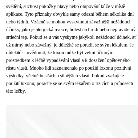
svědění, suchost pokožky hlavy nebo olupování kůže v místě
aplikace. Tyto příznaky obvykle samy odezní během několika dní
nebo týdnů. Vzácně se mohou vyskytnout závažnější nežádoucí
účinky, jako je alergická reakce, bolest na hrudi nebo nepravidelný
srdeční tep. Pokud se u vás vyskytne jakýkoli nežádoucí účinek, ať
už mírný nebo závažný, je důležité se poradit se svým lékařem. Je
důležité si uvědomit, že loxon může být velmi účinným
prostředkem k léčbě vypadávání vlasů a k dosažení opětovného
růstu vlasů. Mnoho lidí zaznamenalo po použití loxonu pozitivní
výsledky, včetně hustších a silnějších vlasů. Pokud zvažujete
použití loxonu, poraďte se se svým lékařem o rizicích a přínosech
této léčby.