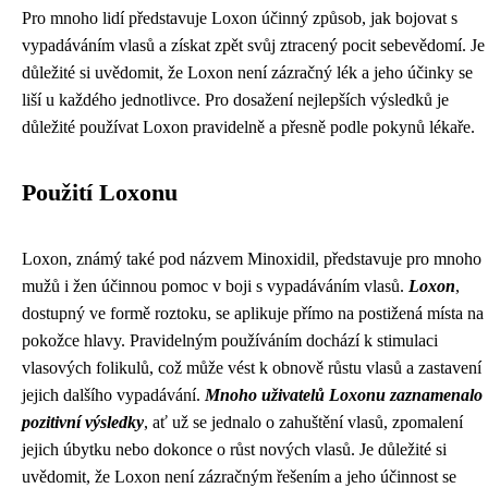
Pro mnoho lidí představuje Loxon účinný způsob, jak bojovat s
vypadáváním vlasů a získat zpět svůj ztracený pocit sebevědomí. Je
důležité si uvědomit, že Loxon není zázračný lék a jeho účinky se
liší u každého jednotlivce. Pro dosažení nejlepších výsledků je
důležité používat Loxon pravidelně a přesně podle pokynů lékaře.
Použití Loxonu
Loxon, známý také pod názvem Minoxidil, představuje pro mnoho
mužů i žen účinnou pomoc v boji s vypadáváním vlasů.
Loxon
,
dostupný ve formě roztoku, se aplikuje přímo na postižená místa na
pokožce hlavy. Pravidelným používáním dochází k stimulaci
vlasových folikulů, což může vést k obnově růstu vlasů a zastavení
jejich dalšího vypadávání.
Mnoho uživatelů Loxonu zaznamenalo
pozitivní výsledky
, ať už se jednalo o zahuštění vlasů, zpomalení
jejich úbytku nebo dokonce o růst nových vlasů. Je důležité si
uvědomit, že Loxon není zázračným řešením a jeho účinnost se