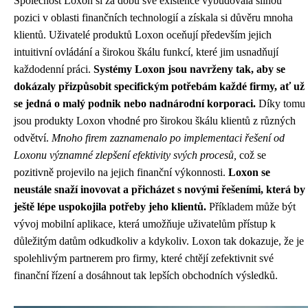
Společnost Loxon si za dobu své existence vybudovala silnou
pozici v oblasti finančních technologií a získala si důvěru mnoha
klientů. Uživatelé produktů Loxon oceňují především jejich
intuitivní ovládání a širokou škálu funkcí, které jim usnadňují
každodenní práci.
Systémy Loxon jsou navrženy tak, aby se
dokázaly přizpůsobit specifickým potřebám každé firmy, ať už
se jedná o malý podnik nebo nadnárodní korporaci.
Díky tomu
jsou produkty Loxon vhodné pro širokou škálu klientů z různých
odvětví.
Mnoho firem zaznamenalo po implementaci řešení od
Loxonu významné zlepšení efektivity svých procesů,
což se
pozitivně projevilo na jejich finanční výkonnosti.
Loxon se
neustále snaží inovovat a přicházet s novými řešeními, která by
ještě lépe uspokojila potřeby jeho klientů.
Příkladem může být
vývoj mobilní aplikace, která umožňuje uživatelům přístup k
důležitým datům odkudkoliv a kdykoliv. Loxon tak dokazuje, že je
spolehlivým partnerem pro firmy, které chtějí zefektivnit své
finanční řízení a dosáhnout tak lepších obchodních výsledků.