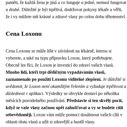
paměti, že každá žena je jiná a co funguje u jedné, nemusí fungovat
u druhé. Důležité je být trpělivá, dodržovat pokyny lékaře a věřit,
že i vy můžete mít krásné a zdravé vlasy po celou dobu těhotenství.
Cena Loxonu
Cena Loxonu se může lišit v závislosti na lékárně, kterou si
vyberete, a také na typu přípravku Loxon, který potřebujete.
Obecně lze říci, že Loxon je investicí do zdraví vašich vlasů.
Mnoho lidí, kteří trpí dědičným vypadáváním vlasů,
zaznamenalo po použití Loxonu viditelné zlepšení.
Je důležité si
uvědomit, že Loxon není okamžitým řešením a vyžaduje trpělivost a
důslednost v aplikaci.
Výsledky se obvykle dostaví po několika
měsících pravidelného používání.
Představte si ten skvělý pocit,
když se vaše vlasy začnou opět zahušťovat a vy se budete cítit
sebevědoměji.
Loxon vám může pomoci dosáhnout vašich cílů v
oblasti růstu vlasů a užít si zdravější a hustší vlasy.