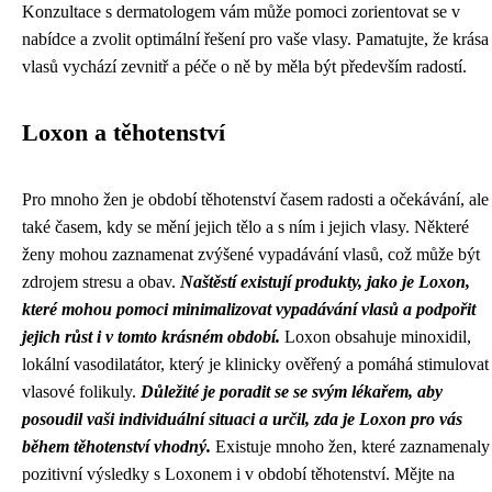
Konzultace s dermatologem vám může pomoci zorientovat se v
nabídce a zvolit optimální řešení pro vaše vlasy. Pamatujte, že krása
vlasů vychází zevnitř a péče o ně by měla být především radostí.
Loxon a těhotenství
Pro mnoho žen je období těhotenství časem radosti a očekávání, ale
také časem, kdy se mění jejich tělo a s ním i jejich vlasy. Některé
ženy mohou zaznamenat zvýšené vypadávání vlasů, což může být
zdrojem stresu a obav.
Naštěstí existují produkty, jako je Loxon,
které mohou pomoci minimalizovat vypadávání vlasů a podpořit
jejich růst i v tomto krásném období.
Loxon obsahuje minoxidil,
lokální vasodilatátor, který je klinicky ověřený a pomáhá stimulovat
vlasové folikuly.
Důležité je poradit se se svým lékařem, aby
posoudil vaši individuální situaci a určil, zda je Loxon pro vás
během těhotenství vhodný.
Existuje mnoho žen, které zaznamenaly
pozitivní výsledky s Loxonem i v období těhotenství. Mějte na