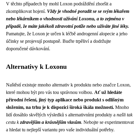
V těchto případech by mohl Loxon podráždění zhoršit a
zkomplikovat hojení.
Vždy je vhodné poradit se se svým lékařem
nebo lékárníkem o vhodnosti užívání Loxonu, a to zejména v
případě, že máte jakékoli zdravotní potíže nebo užíváte jiné léky.
Pamatujte, že Loxon je určen k léčbě androgenní alopecie a jeho
účinky se projevují postupně. Buďte trpěliví a dodržujte
doporučené dávkování.
Alternativy k Loxonu
Naštěstí existuje mnoho alternativ k produktu nebo značce Loxon,
které mohou být pro vás tou správnou volbou.
Ať už hledáte
přírodní řešení, jiný typ aplikace nebo produkt s odlišným
složením, na trhu je k dispozici široká škála možností.
Mnoho
lidí dosáhlo skvělých výsledků s alternativními produkty a
našli tak
cestu k
zdravějším a krásnějším vlasům
. Nebojte se experimentovat
a hledat tu nejlepší variantu pro vaše individuální potřeby.