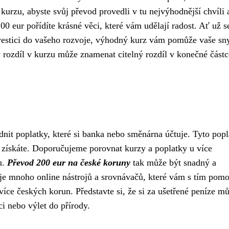
 kurzu, abyste svůj převod provedli v tu nejvýhodnější chvíli 
 200 eur pořídíte krásné věci, které vám udělají radost. Ať už s
nvestici do vašeho rozvoje, výhodný kurz vám pomůže vaše sn
 rozdíl v kurzu může znamenat citelný rozdíl v konečné částc
dnit poplatky, které si banka nebo směnárna účtuje. Tyto pop
u získáte. Doporučujeme porovnat kurzy a poplatky u více
u.
Převod 200 eur na české koruny
tak může být snadný a
je mnoho online nástrojů a srovnávačů, které vám s tím pom
více českých korun. Představte si, že si za ušetřené peníze m
ci nebo výlet do přírody.