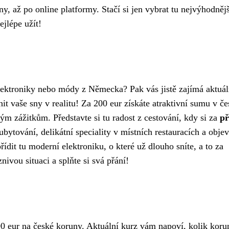
, až po online platformy. Stačí si jen vybrat tu nejvýhodnějš
ejlépe užít!
lektroniky nebo módy z Německa? Pak vás jistě zajímá aktuál
it vaše sny v realitu! Za 200 eur získáte atraktivní sumu v č
m zážitkům. Představte si tu radost z cestování, kdy si za
př
bytování, delikátní speciality v místních restauracích a obje
ídit tu moderní elektroniku, o které už dlouho sníte, a to za
nivou situaci a splňte si svá přání!
00 eur na české koruny. Aktuální kurz vám napoví, kolik koru