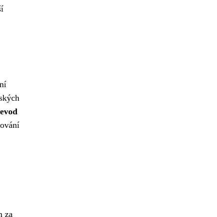
í
ní
eských
evod
vování
n za