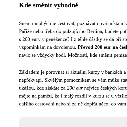
Kde směnit výhodně
Snem mnohých je cestovat, poznávat nová místa a ku
Paříže nebo třeba do pulzujícího Berlína, budete po
s 200 eury v peněžence? I z téhle částky se dá při
vzpomínkám na dovolenou.
Převod 200 eur na če
navíc se vždycky hodí. Možností, kde směnit peníze,
Základem je porovnat si aktuální kurzy v bankách a
nepřekvapí. Skvělým pomocníkem se vám může stát i
ukážou, kde získáte za
200 eur
nejvíce českých koru
mějte na paměti, že i malý rozdíl v kurzu se u větš
dalšího cestování nebo si za ně dopřát něco, co vám 