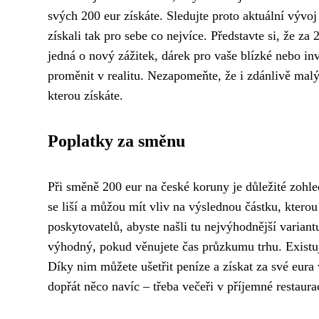
svých 200 eur získáte. Sledujte proto aktuální vývoj
získali tak pro sebe co nejvíce. Představte si, že za
jedná o nový zážitek, dárek pro vaše blízké nebo i
proměnit v realitu. Nezapomeňte, že i zdánlivě malý
kterou získáte.
Poplatky za směnu
Při směně 200 eur na české koruny je důležité zohle
se liší a můžou mít vliv na výslednou částku, ktero
poskytovatelů, abyste našli tu nejvýhodnější variant
výhodný, pokud věnujete čas průzkumu trhu. Existu
Díky nim můžete ušetřit peníze a získat za své eura 
dopřát něco navíc – třeba večeři v příjemné restaura