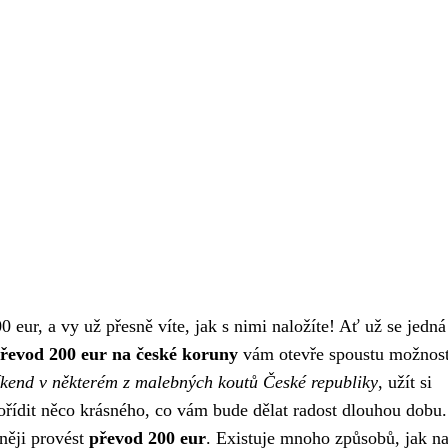
0 eur, a vy už přesně víte, jak s nimi naložíte! Ať už se jedná
řevod 200 eur na české koruny
vám otevře spoustu možnos
íkend v některém z malebných koutů České republiky
, užít si
pořídit něco krásného, co vám bude dělat radost dlouhou dobu.
něji provést
převod 200 eur
. Existuje mnoho způsobů, jak na