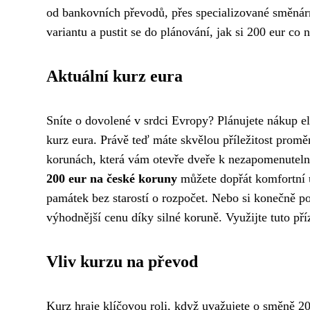
od bankovních převodů, přes specializované směnárny
variantu a pustit se do plánování, jak si 200 eur co n
Aktuální kurz eura
Sníte o dovolené v srdci Evropy? Plánujete nákup e
kurz eura. Právě teď máte skvělou příležitost proměn
korunách, která vám otevře dveře k nezapomenutelný
200 eur na české koruny
můžete dopřát komfortní u
památek bez starostí o rozpočet. Nebo si konečně poř
výhodnější cenu díky silné koruně. Využijte tuto příz
Vliv kurzu na převod
Kurz hraje klíčovou roli, když uvažujete o směně 2