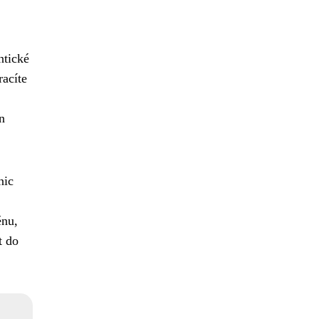
ntické
racíte
n
nic
ěnu,
t do