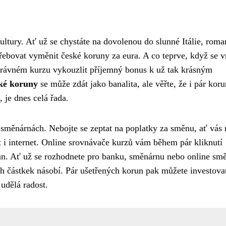
ltury. Ať už se chystáte na dovolenou do slunné Itálie, roma
třebovat vyměnit české koruny za eura. A co teprve, když se v
 správném kurzu vykouzlit příjemný bonus k už tak krásným
ské koruny
se může zdát jako banalita, ale věřte, že i pár koru
 je dnes celá řada.
 směnárnách. Nebojte se zeptat na poplatky za směnu, ať vás 
 internet. Online srovnávače kurzů vám během pár kliknutí
n. Ať už se rozhodnete pro banku, směnárnu nebo online sm
ích částkek násobí. Pár ušetřených korun pak můžete investova
udělá radost.