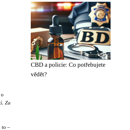
CBD a policie: Co potřebujete
vědět?
 o
tí.
Za
 to –