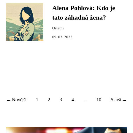
Alena Pohlová: Kdo je
tato záhadná žena?
Ostatní
09. 03. 2025
← Novější
1
2
3
4
...
10
Starší →