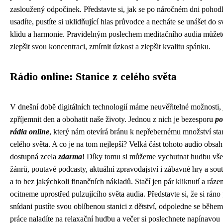
zasloužený odpočinek. Představte si, jak se po náročném dni pohod
usadíte, pustíte si uklidňující hlas průvodce a necháte se unášet do s
klidu a harmonie. Pravidelným poslechem meditačního audia můžet
zlepšit svou koncentraci, zmírnit úzkost a zlepšit kvalitu spánku.
Rádio online: Stanice z celého světa
V dnešní době digitálních technologií máme neuvěřitelné možnosti, 
zpříjemnit den a obohatit naše životy. Jednou z nich je bezesporu
po
rádia online
, který nám otevírá bránu k nepřebernému množství sta
celého světa. A co je na tom nejlepší? Velká část tohoto audio obsah
dostupná zcela
zdarma
! Díky tomu si můžeme vychutnat hudbu vš
žánrů, poutavé podcasty, aktuální zpravodajství i zábavné hry a sout
a to bez jakýchkoli finančních nákladů. Stačí jen pár kliknutí a ráze
ocitneme uprostřed pulzujícího světa audia. Představte si, že si ráno 
snídani pustíte svou oblíbenou stanici z dětství, odpoledne se během
práce naladíte na relaxační hudbu a večer si poslechnete napínavou