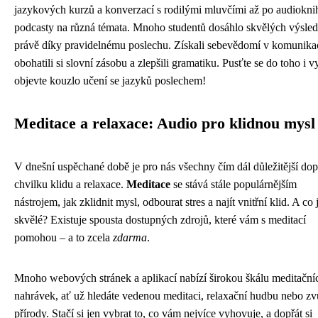
jazykových kurzů a konverzací s rodilými mluvčími až po audiokni
podcasty na různá témata. Mnoho studentů dosáhlo skvělých výsle
právě díky pravidelnému poslechu. Získali sebevědomí v komunikac
obohatili si slovní zásobu a zlepšili gramatiku. Pusťte se do toho i v
objevte kouzlo učení se jazyků poslechem!
Meditace a relaxace: Audio pro klidnou mysl
V dnešní uspěchané době je pro nás všechny čím dál důležitější dopř
chvilku klidu a relaxace.
Meditace
se stává stále populárnějším
nástrojem, jak zklidnit mysl, odbourat stres a najít vnitřní klid. A co 
skvělé? Existuje spousta dostupných zdrojů, které vám s meditací
pomohou – a to zcela
zdarma
.
Mnoho webových stránek a aplikací nabízí širokou škálu meditační
nahrávek, ať už hledáte vedenou meditaci, relaxační hudbu nebo z
přírody. Stačí si jen vybrat to, co vám nejvíce vyhovuje, a dopřát si