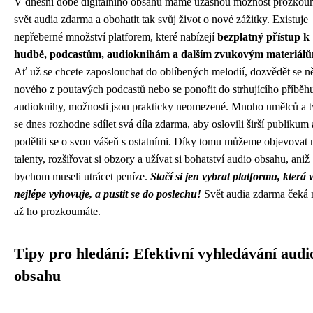
V dnešní době digitálního obsahu máme úžasnou možnost prozkou
svět audia zdarma a obohatit tak svůj život o nové zážitky. Existuje
nepřeberné množství platforem, které nabízejí
bezplatný přístup k
hudbě, podcastům, audioknihám a dalším zvukovým materiál
Ať už se chcete zaposlouchat do oblíbených melodií, dozvědět se n
nového z poutavých podcastů nebo se ponořit do strhujícího příběh
audioknihy, možnosti jsou prakticky neomezené. Mnoho umělců a 
se dnes rozhodne sdílet svá díla zdarma, aby oslovili širší publikum 
podělili se o svou vášeň s ostatními. Díky tomu můžeme objevovat
talenty, rozšiřovat si obzory a užívat si bohatství audio obsahu, aniž
bychom museli utrácet peníze.
Stačí si jen vybrat platformu, která
nejlépe vyhovuje, a pustit se do poslechu!
Svět audia zdarma čeká n
až ho prozkoumáte.
Tipy pro hledání: Efektivní vyhledávání audi
obsahu