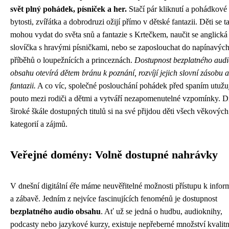
svět plný pohádek, písniček a her.
Stačí pár kliknutí a pohádkové
bytosti, zvířátka a dobrodruzi ožijí přímo v dětské fantazii. Děti se t
mohou vydat do světa snů a fantazie s Krtečkem, naučit se anglická
slovíčka s hravými písničkami, nebo se zaposlouchat do napínavýc
příběhů o loupežnících a princeznách.
Dostupnost bezplatného aud
obsahu otevírá dětem bránu k poznání, rozvíjí jejich slovní zásobu a
fantazii.
A co víc, společné poslouchání pohádek před spaním utužu
pouto mezi rodiči a dětmi a vytváří nezapomenutelné vzpomínky. D
široké škále dostupných titulů si na své přijdou děti všech věkových
kategorií a zájmů.
Veřejné domény: Volně dostupné nahrávky
V dnešní digitální éře máme neuvěřitelné možnosti přístupu k info
a zábavě. Jedním z nejvíce fascinujících fenoménů je dostupnost
bezplatného audio obsahu
. Ať už se jedná o hudbu, audioknihy,
podcasty nebo jazykové kurzy, existuje nepřeberné množství kvalit