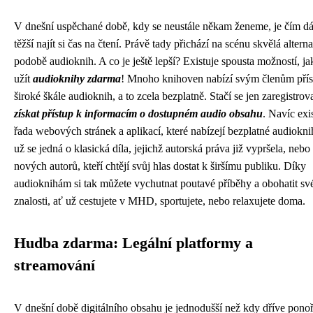
V dnešní uspěchané době, kdy se neustále někam ženeme, je čím dá
těžší najít si čas na čtení. Právě tady přichází na scénu skvělá alterna
podobě audioknih. A co je ještě lepší? Existuje spousta možností, jak
užít
audioknihy zdarma
! Mnoho knihoven nabízí svým členům přís
široké škále audioknih, a to zcela bezplatně. Stačí se jen zaregistrova
získat přístup k informacím o dostupném audio obsahu
. Navíc exi
řada webových stránek a aplikací, které nabízejí bezplatné audiokni
už se jedná o klasická díla, jejichž autorská práva již vypršela, nebo 
nových autorů, kteří chtějí svůj hlas dostat k širšímu publiku. Díky
audioknihám si tak můžete vychutnat poutavé příběhy a obohatit sv
znalosti, ať už cestujete v MHD, sportujete, nebo relaxujete doma.
Hudba zdarma: Legální platformy a
streamování
V dnešní době digitálního obsahu je jednodušší než kdy dříve ponoř