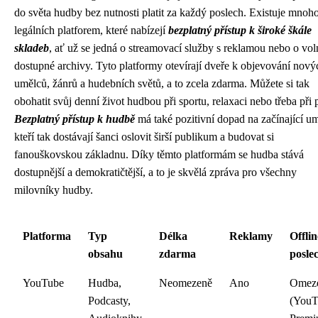
do světa hudby bez nutnosti platit za každý poslech. Existuje mnoh
legálních platforem, které nabízejí
bezplatný přístup k široké škále
skladeb
, ať už se jedná o streamovací služby s reklamou nebo o vol
dostupné archivy. Tyto platformy otevírají dveře k objevování nový
umělců, žánrů a hudebních světů, a to zcela zdarma. Můžete si tak
obohatit svůj denní život hudbou při sportu, relaxaci nebo třeba při p
Bezplatný přístup k hudbě
má také pozitivní dopad na začínající um
kteří tak dostávají šanci oslovit širší publikum a budovat si
fanouškovskou základnu. Díky těmto platformám se hudba stává
dostupnější a demokratičtější, a to je skvělá zpráva pro všechny
milovníky hudby.
Platforma
Typ
Délka
Reklamy
Offlin
obsahu
zdarma
posle
YouTube
Hudba,
Neomezeně
Ano
Omez
Podcasty,
(YouT