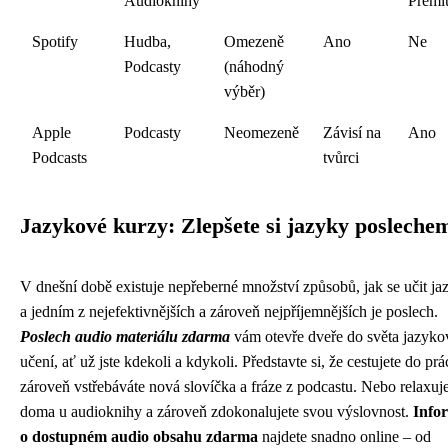
Audioknihy
Premi
Spotify
Hudba,
Omezeně
Ano
Ne
Podcasty
(náhodný
výběr)
Apple
Podcasty
Neomezeně
Závisí na
Ano
Podcasts
tvůrci
Jazykové kurzy: Zlepšete si jazyky posleche
V dnešní době existuje nepřeberné množství způsobů, jak se učit ja
a jedním z nejefektivnějších a zároveň nejpříjemnějších je poslech.
Poslech audio materiálu zdarma
vám otevře dveře do světa jazyk
učení, ať už jste kdekoli a kdykoli. Představte si, že cestujete do prá
zároveň vstřebáváte nová slovíčka a fráze z podcastu. Nebo relaxuj
doma u audioknihy a zároveň zdokonalujete svou výslovnost.
Info
o dostupném audio obsahu zdarma
najdete snadno online – od