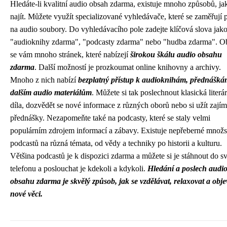
Hledáte-li kvalitní audio obsah zdarma, existuje mnoho způsobů, ja
najít. Můžete využít specializované vyhledávače, které se zaměřují
na audio soubory. Do vyhledávacího pole zadejte klíčová slova jak
"audioknihy zdarma", "podcasty zdarma" nebo "hudba zdarma". O
se vám mnoho stránek, které nabízejí
širokou škálu audio obsahu
zdarma
. Další možností je prozkoumat online knihovny a archivy.
Mnoho z nich nabízí
bezplatný přístup k audioknihám, přednášká
dalším audio materiálům
. Můžete si tak poslechnout klasická literár
díla, dozvědět se nové informace z různých oborů nebo si užít zají
přednášky. Nezapomeňte také na podcasty, které se staly velmi
populárním zdrojem informací a zábavy. Existuje nepřeberné množs
podcastů na různá témata, od vědy a techniky po historii a kulturu.
Většina podcastů je k dispozici zdarma a můžete si je stáhnout do s
telefonu a poslouchat je kdekoli a kdykoli.
Hledání a poslech audi
obsahu zdarma je skvělý způsob, jak se vzdělávat, relaxovat a obje
nové věci.