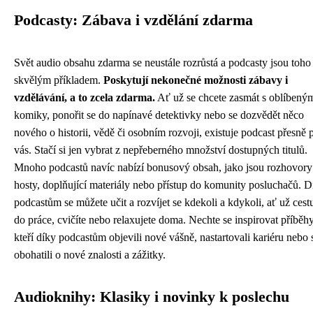
Podcasty: Zábava i vzdělání zdarma
Svět audio obsahu zdarma se neustále rozrůstá a podcasty jsou toho
skvělým příkladem.
Poskytují nekonečné možnosti zábavy i
vzdělávání, a to zcela zdarma.
Ať už se chcete zasmát s oblíbený
komiky, ponořit se do napínavé detektivky nebo se dozvědět něco
nového o historii, vědě či osobním rozvoji, existuje podcast přesně 
vás. Stačí si jen vybrat z nepřeberného množství dostupných titulů.
Mnoho podcastů navíc nabízí bonusový obsah, jako jsou rozhovory
hosty, doplňující materiály nebo přístup do komunity posluchačů. D
podcastům se můžete učit a rozvíjet se kdekoli a kdykoli, ať už cest
do práce, cvičíte nebo relaxujete doma. Nechte se inspirovat příběhy 
kteří díky podcastům objevili nové vášně, nastartovali kariéru nebo 
obohatili o nové znalosti a zážitky.
Audioknihy: Klasiky i novinky k poslechu