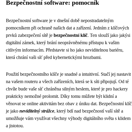
Bezpečnostní software: pomocník
Bezpečnostní software je v dnešní době nepostradatelným
pomocníkem při ochraně našich dat a zařízení. Jedním z klíčových
prvků zabezpečení sítě je
bezpečnostní klíč
. Ten slouží jako jakýsi
digitální zámek, který brání neoprávněnému přístupu k vašim
citlivým informacím. Představte si ho jako neviditelnou bariéru,
která chrání vaši síť před kybernetickými hrozbami.
Použití bezpečnostního klíče je snadné a intuitivní. Stačí jej nastavit
na vašem routeru a všech zařízeních, která se k síti připojují. Od té
chvíle bude vaše síť chráněna silným heslem, které je pro hackery
prakticky nemožné prolomit. Díky tomu můžete být klidní a
věnovat se online aktivitám bez obav z úniku dat. Bezpečnostní klíč
je jako
neviditelný strážce
, který bdí nad bezpečností vaší sítě a
umožňuje vám využívat všechny výhody digitálního světa s klidem
a jistotou.