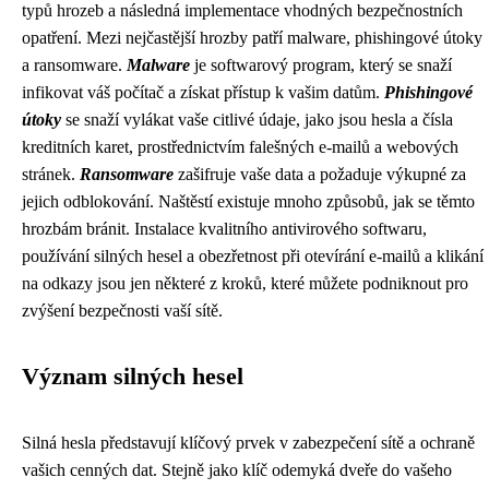
typů hrozeb a následná implementace vhodných bezpečnostních
opatření. Mezi nejčastější hrozby patří malware, phishingové útoky
a ransomware.
Malware
je softwarový program, který se snaží
infikovat váš počítač a získat přístup k vašim datům.
Phishingové
útoky
se snaží vylákat vaše citlivé údaje, jako jsou hesla a čísla
kreditních karet, prostřednictvím falešných e-mailů a webových
stránek.
Ransomware
zašifruje vaše data a požaduje výkupné za
jejich odblokování. Naštěstí existuje mnoho způsobů, jak se těmto
hrozbám bránit. Instalace kvalitního antivirového softwaru,
používání silných hesel a obezřetnost při otevírání e-mailů a klikání
na odkazy jsou jen některé z kroků, které můžete podniknout pro
zvýšení bezpečnosti vaší sítě.
Význam silných hesel
Silná hesla představují klíčový prvek v zabezpečení sítě a ochraně
vašich cenných dat. Stejně jako klíč odemyká dveře do vašeho