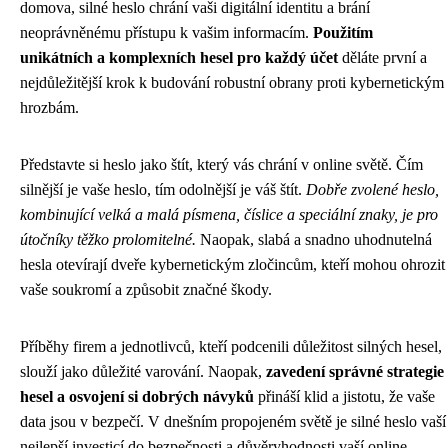
domova, silné heslo chrání vaši digitální identitu a brání
neoprávněnému přístupu k vašim informacím.
Použitím
unikátních a komplexních hesel pro každý účet
děláte první a
nejdůležitější krok k budování robustní obrany proti kybernetickým
hrozbám.
Představte si heslo jako štít, který vás chrání v online světě. Čím
silnější je vaše heslo, tím odolnější je váš štít.
Dobře zvolené heslo,
kombinující velká a malá písmena, číslice a speciální znaky, je pro
útočníky těžko prolomitelné.
Naopak, slabá a snadno uhodnutelná
hesla otevírají dveře kybernetickým zločincům, kteří mohou ohrozit
vaše soukromí a způsobit značné škody.
Příběhy firem a jednotlivců, kteří podcenili důležitost silných hesel,
slouží jako důležité varování. Naopak,
zavedení správné strategie
hesel a osvojení si dobrých návyků
přináší klid a jistotu, že vaše
data jsou v bezpečí. V dnešním propojeném světě je silné heslo vaší
nejlepší investicí do bezpečnosti a důvěryhodnosti vaší online