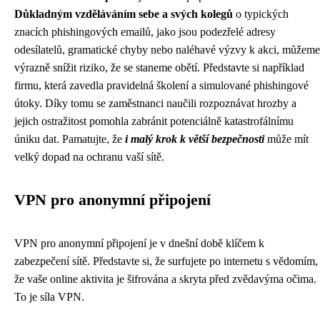
Důkladným vzděláváním sebe a svých kolegů
o typických
znacích phishingových emailů, jako jsou podezřelé adresy
odesílatelů, gramatické chyby nebo naléhavé výzvy k akci, můžeme
výrazně snížit riziko, že se staneme obětí. Představte si například
firmu, která zavedla pravidelná školení a simulované phishingové
útoky. Díky tomu se zaměstnanci naučili rozpoznávat hrozby a
jejich ostražitost pomohla zabránit potenciálně katastrofálnímu
úniku dat. Pamatujte, že
i malý krok k větší bezpečnosti
může mít
velký dopad na ochranu vaší sítě.
VPN pro anonymní připojení
VPN pro anonymní připojení je v dnešní době klíčem k
zabezpečení sítě. Představte si, že surfujete po internetu s vědomím,
že vaše online aktivita je šifrována a skryta před zvědavýma očima.
To je síla VPN.