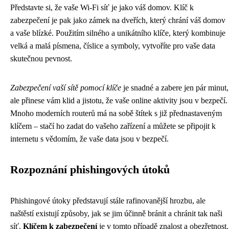
Představte si, že vaše Wi-Fi síť je jako váš domov. Klíč k
zabezpečení je pak jako zámek na dveřích, který chrání váš domov
a vaše blízké. Použitím silného a unikátního klíče, který kombinuje
velká a malá písmena, číslice a symboly, vytvoříte pro vaše data
skutečnou pevnost.
Zabezpečení vaší sítě pomocí klíče
je snadné a zabere jen pár minut,
ale přinese vám klid a jistotu, že vaše online aktivity jsou v bezpečí.
Mnoho moderních routerů má na sobě štítek s již přednastaveným
klíčem – stačí ho zadat do vašeho zařízení a můžete se připojit k
internetu s vědomím, že vaše data jsou v bezpečí.
Rozpoznání phishingových útoků
Phishingové útoky představují stále rafinovanější hrozbu, ale
naštěstí existují způsoby, jak se jim účinně bránit a chránit tak naši
síť.
Klíčem k zabezpečení
je v tomto případě znalost a obezřetnost.