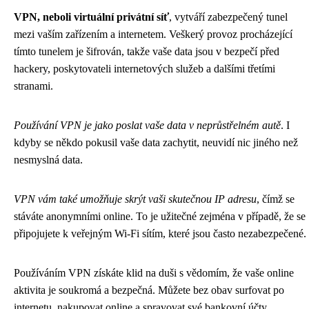
VPN, neboli virtuální privátní síť
, vytváří zabezpečený tunel
mezi vaším zařízením a internetem. Veškerý provoz procházející
tímto tunelem je šifrován, takže vaše data jsou v bezpečí před
hackery, poskytovateli internetových služeb a dalšími třetími
stranami.
Používání VPN je jako poslat vaše data v neprůstřelném autě
. I
kdyby se někdo pokusil vaše data zachytit, neuvidí nic jiného než
nesmyslná data.
VPN vám také umožňuje skrýt vaši skutečnou IP adresu
, čímž se
stáváte anonymními online. To je užitečné zejména v případě, že se
připojujete k veřejným Wi-Fi sítím, které jsou často nezabezpečené.
Používáním VPN získáte klid na duši s vědomím, že vaše online
aktivita je soukromá a bezpečná. Můžete bez obav surfovat po
internetu, nakupovat online a spravovat své bankovní účty