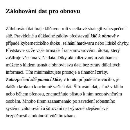
Zálohování dat pro obnovu
Zálohování dat hraje klíčovou roli v celkové strategii zabezpečení
sítě. Pravidelné a důkladné zálohy představují
klíč k obnově
v
případě kybernetického útoku, selhání hardwaru nebo lidské chyby.
Představte si, že vaše firma čelí ransomwarovému útoku, který
zašifruje všechna vaše data. Díky aktualizovaným zálohám se
můžete s klidem usmát a obnovit svá data bez ztráty důležitých
informací. Tím minimalizujete prostoje a finanční ztráty.
Zabezpečení sítě pomocí klíče
, v tomto případě šifrovacího, je
dalším krokem k ochraně vašich dat. Šifrování dat, ať už v klidu
nebo během přenosu, znemožňuje přístup k nim neoprávněným
osobám. Mnoho firem zaznamenalo po zavedení robustního
systému zálohování a šifrování dat výrazné zlepšení své
bezpečnosti a odolnosti vůči hrozbám.