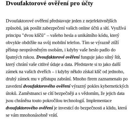
Dvoufaktorové ověření pro účty
Dvoufaktorové ověření představuje jeden z nejefektivnějších
způsobů, jak posílit zabezpečení vašich online účtů a sítí. Využívá
principu "dvou klíčů" – vašeho hesla a unikátního kódu, který
obvykle obdržíte na svůj mobilní telefon. Tím se výrazně ztíží
přístup neoprávněným osobám, i kdyby vaše heslo padlo do
špatných rukou.
Dvoufaktorové ověření
funguje jako silný štít,
který chrání vaše citlivé údaje a data. Představte si to jako další
zámek na vašich dveřích – i kdyby někdo získal klíč od jednoho,
druhý zámek mu v přístupu zabrání. Mnoho firem zaznamenalo po
zavedení
dvoufaktorového ověření
výrazný pokles kybernetických
útoků. Zaměstnanci se cítí bezpečněji a s vědomím, že jejich data
jsou chráněna touto pokročilou technologií. Implementace
dvoufaktorového ověření
je investicí do bezpečnosti a klidu, která
se vám mnohonásobně vrátí.