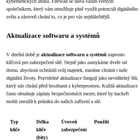
kybernetických útoků. Firewall se stává vaším věrným
společníkem, který vám umožňuje plně využít potenciál digitálního
světa a zároveň chrání to, co je pro vás nejdůležitější.
Aktualizace softwaru a systémů
V dnešní době je
aktualizace softwaru a systémů
naprosto
klíčová pro zabezpečení sítě. Stejně jako zamykáme dveře od
domu, abychom ochránili svůj majetek, musíme chránit i naše
digitální životy. Pravidelné aktualizace fungují jako neviditelný štít,
který nás chrání před hrozbami z kyberprostoru. Každá aktualizace
často obsahuje záplaty bezpečnostních mezer, které by hackeři
mohli zneužít k průniku do našich zařízení a sítí.
Typ
Délka
Úroveň
Použití
klíče
klíče
zabezpečení
(bity)