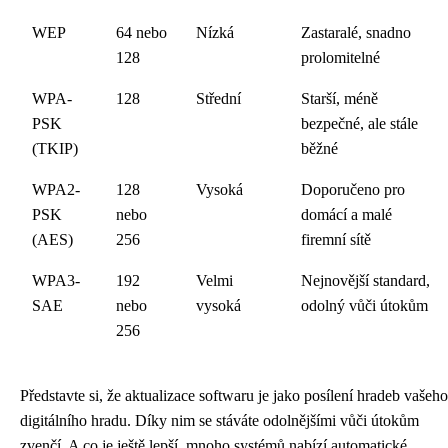
WEP
64 nebo
Nízká
Zastaralé, snadno
128
prolomitelné
WPA-
128
Střední
Starší, méně
PSK
bezpečné, ale stále
(TKIP)
běžné
WPA2-
128
Vysoká
Doporučeno pro
PSK
nebo
domácí a malé
(AES)
256
firemní sítě
WPA3-
192
Velmi
Nejnovější standard,
SAE
nebo
vysoká
odolný vůči útokům
256
Představte si, že aktualizace softwaru je jako posílení hradeb vašeho
digitálního hradu. Díky nim se stáváte odolnějšími vůči útokům
zvenčí. A co je ještě lepší, mnoho systémů nabízí automatické