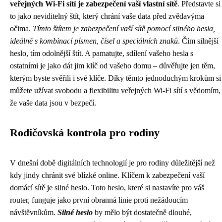
veřejných Wi-Fi sítí je zabezpečení vaší vlastní sítě
. Představte si
to jako neviditelný štít, který chrání vaše data před zvědavýma
očima.
Tímto štítem je zabezpečení vaší sítě pomocí silného hesla,
ideálně s kombinací písmen, čísel a speciálních znaků
. Čím silnější
heslo, tím odolnější štít. A pamatujte, sdílení vašeho hesla s
ostatními je jako dát jim klíč od vašeho domu – důvěřujte jen těm,
kterým byste svěřili i své klíče. Díky těmto jednoduchým krokům si
můžete užívat svobodu a flexibilitu veřejných Wi-Fi sítí s vědomím,
že vaše data jsou v bezpečí.
Rodičovská kontrola pro rodiny
V dnešní době digitálních technologií je pro rodiny důležitější než
kdy jindy chránit své blízké online. Klíčem k zabezpečení vaší
domácí sítě je silné heslo. Toto heslo, které si nastavíte pro váš
router, funguje jako první obranná linie proti nežádoucím
návštěvníkům.
Silné heslo
by mělo být dostatečně dlouhé,