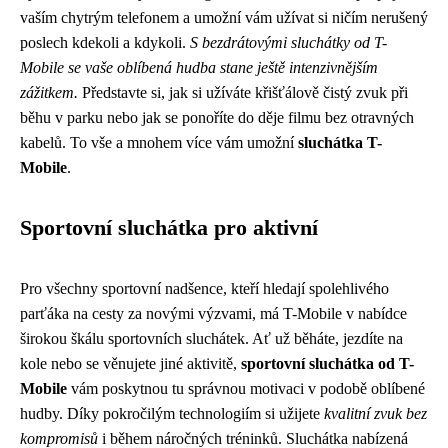
vaším chytrým telefonem a umožní vám užívat si ničím nerušený
poslech kdekoli a kdykoli.
S bezdrátovými sluchátky od T-
Mobile se vaše oblíbená hudba stane ještě intenzivnějším
zážitkem.
Představte si, jak si užíváte křišťálově čistý zvuk při
běhu v parku nebo jak se ponoříte do děje filmu bez otravných
kabelů. To vše a mnohem více vám umožní
sluchátka T-
Mobile
.
Sportovní sluchátka pro aktivní
Pro všechny sportovní nadšence, kteří hledají spolehlivého
parťáka na cesty za novými výzvami, má T-Mobile v nabídce
širokou škálu sportovních sluchátek. Ať už běháte, jezdíte na
kole nebo se věnujete jiné aktivitě,
sportovní sluchátka od T-
Mobile
vám poskytnou tu správnou motivaci v podobě oblíbené
hudby. Díky pokročilým technologiím si užijete
kvalitní zvuk bez
kompromisů
i během náročných tréninků. Sluchátka nabízená