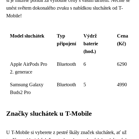
si je můžete pořídit za výhodné ceny s vaším tarifem. Nechte se
unést světem dokonalého zvuku s nabídkou sluchátek od T-
Mobile!
Model sluchátek
Typ
Výdrž
Cena
připojení
baterie
(Kč)
(hod.)
Apple AirPods Pro
Bluetooth
6
6290
2. generace
Samsung Galaxy
Bluetooth
5
4990
Buds2 Pro
Značky sluchátek u T-Mobile
U T-Mobile si vyberete z pestré škály značek sluchátek, ať už