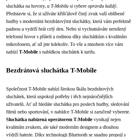
sluchátka na hovory,
u T-Mobilu si vybere opravdu každý
.
Představte si, že si užíváte křišťálově čistý zvuk vaší oblíbené
hudby s moderními bezdrátovými sluchátky, která vám perfektně
padnou a vydrží hrát celý den. Nebo si vychutnáváte nerušený
telefonní hovor s přáteli a rodinou díky sluchátkům s kvalitním
mikrofonem, ať už jste kdekoliv. To vše a mnohem více vám
nabízí
T-Mobile
s nabídkou sluchátek k tarifu.
Bezdrátová sluchátka T-Mobile
Společnost T-Mobile nabízí širokou škálu bezdrátových
sluchátek, která uspokojí potřeby i těch nejnáročnějších
uživatelů. Ať už hledáte sluchátka pro poslech hudby, sledování
filmů nebo sportování, v nabídce T-Mobile si zaručeně vyberete.
Sluchátka nabízená operátorem T-Mobile
vynikají nejen
kvalitním zvukem, ale také moderním designem a dlouhou
výdrží baterie. Díky technologii Bluetooth se snadno propojí s