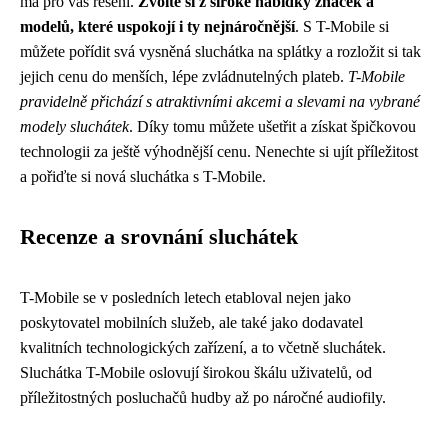
má pro vás řešení.
Zvolte si z široké nabídky značek a
modelů, které uspokojí i ty nejnáročnější
. S T-Mobile si
můžete pořídit svá vysněná sluchátka na splátky a rozložit si tak
jejich cenu do menších, lépe zvládnutelných plateb.
T-Mobile
pravidelně přichází s atraktivními akcemi a slevami na vybrané
modely sluchátek
. Díky tomu můžete ušetřit a získat špičkovou
technologii za ještě výhodnější cenu. Nenechte si ujít příležitost
a pořiďte si nová sluchátka s T-Mobile.
Recenze a srovnání sluchátek
T-Mobile se v posledních letech etabloval nejen jako
poskytovatel mobilních služeb, ale také jako dodavatel
kvalitních technologických zařízení, a to včetně sluchátek.
Sluchátka T-Mobile oslovují širokou škálu uživatelů, od
příležitostných posluchačů hudby až po náročné audiofily.