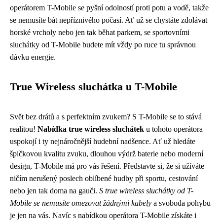
operátorem T-Mobile se pyšní odolností proti potu a vodě, takže
se nemusíte bát nepříznivého počasí. Ať už se chystáte zdolávat
horské vrcholy nebo jen tak běhat parkem, se sportovními
sluchátky od T-Mobile budete mít vždy po ruce tu správnou
dávku energie.
True Wireless sluchátka u T-Mobile
Svět bez drátů a s perfektním zvukem? S T-Mobile se to stává
realitou!
Nabídka true wireless sluchátek
u tohoto operátora
uspokojí i ty nejnáročnější hudební nadšence. Ať už hledáte
špičkovou kvalitu zvuku, dlouhou výdrž baterie nebo moderní
design, T-Mobile má pro vás řešení. Představte si, že si užíváte
ničím nerušený poslech oblíbené hudby při sportu, cestování
nebo jen tak doma na gauči.
S true wireless sluchátky od T-
Mobile se nemusíte omezovat žádnými kabely
a svoboda pohybu
je jen na vás. Navíc s nabídkou operátora T-Mobile získáte i