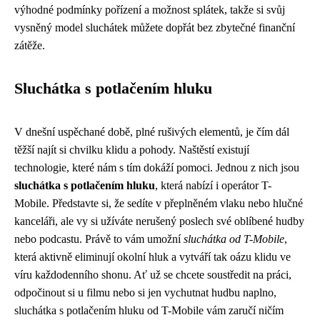
výhodné podmínky pořízení a možnost splátek, takže si svůj
vysněný model sluchátek můžete dopřát bez zbytečné finanční
zátěže.
Sluchátka s potlačením hluku
V dnešní uspěchané době, plné rušivých elementů, je čím dál
těžší najít si chvilku klidu a pohody. Naštěstí existují
technologie, které nám s tím dokáží pomoci. Jednou z nich jsou
sluchátka s potlačením hluku
, která nabízí i operátor T-
Mobile. Představte si, že sedíte v přeplněném vlaku nebo hlučné
kanceláři, ale vy si užíváte nerušený poslech své oblíbené hudby
nebo podcastu. Právě to vám umožní
sluchátka od T-Mobile
,
která aktivně eliminují okolní hluk a vytváří tak oázu klidu ve
víru každodenního shonu. Ať už se chcete soustředit na práci,
odpočinout si u filmu nebo si jen vychutnat hudbu naplno,
sluchátka s potlačením hluku od T-Mobile vám zaručí ničím