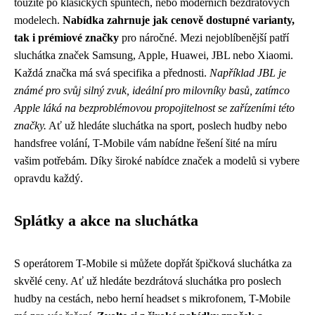
toužíte po klasických špuntech, nebo moderních bezdrátových
modelech.
Nabídka zahrnuje jak cenově dostupné varianty,
tak i prémiové značky
pro náročné. Mezi nejoblíbenější patří
sluchátka značek Samsung, Apple, Huawei, JBL nebo Xiaomi.
Každá značka má svá specifika a přednosti.
Například JBL je
známé pro svůj silný zvuk, ideální pro milovníky basů, zatímco
Apple láká na bezproblémovou propojitelnost se zařízeními této
značky.
Ať už hledáte sluchátka na sport, poslech hudby nebo
handsfree volání, T-Mobile vám nabídne řešení šité na míru
vašim potřebám. Díky široké nabídce značek a modelů si vybere
opravdu každý.
Splátky a akce na sluchátka
S operátorem T-Mobile si můžete dopřát špičková sluchátka za
skvělé ceny. Ať už hledáte bezdrátová sluchátka pro poslech
hudby na cestách, nebo herní headset s mikrofonem, T-Mobile