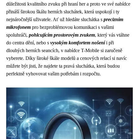
důležitosti kvalitního zvuku při hraní her a proto ve své nabídce
přináší širokou škálu herních sluchátek, která uspokojí i ty
nejnáročnější uživatele. Ať už hledáte sluchátka s
precizním
mikrofonem
pro bezproblémovou komunikaci s vašimi
spoluhráči,
pohlcujícím prostorovým zvukem
, který vás vtáhne
do centra dění, nebo s
vysokým komfortem nošení
i při
dlouhých herních seancích, v nabídce T-Mobile si zaručeně
vyberete. Díky široké škále modelů a cenových relací si navíc
můžete být jisti, že najdete ta pravá sluchátka, která budou
perfektně vyhovovat vašim potřebám i rozpočtu.