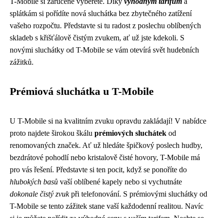
T-Mobile si zaručeně vyberete. Díky
výhodným tarifům
a
splátkám si pořídíte nová sluchátka bez zbytečného zatížení
vašeho rozpočtu. Představte si tu radost z poslechu oblíbených
skladeb s křišťálově čistým zvukem, ať už jste kdekoli. S
novými sluchátky od T-Mobile se vám otevírá svět hudebních
zážitků.
Prémiová sluchátka u T-Mobile
U T-Mobile si na kvalitním zvuku opravdu zakládají! V nabídce
proto najdete širokou škálu
prémiových sluchátek
od
renomovaných značek. Ať už hledáte špičkový poslech hudby,
bezdrátové pohodlí nebo kristalově čisté hovory, T-Mobile má
pro vás řešení. Představte si ten pocit, když se ponoříte do
hlubokých basů
vaší oblíbené kapely nebo si vychutnáte
dokonale čistý zvuk
při telefonování. S prémiovými sluchátky od
T-Mobile se tento zážitek stane vaší každodenní realitou. Navíc