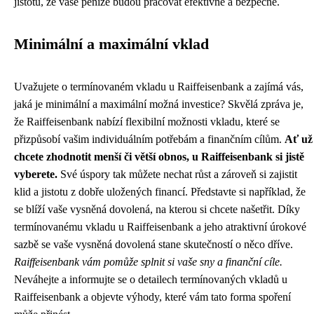
jistotu, že vaše peníze budou pracovat efektivně a bezpečně.
Minimální a maximální vklad
Uvažujete o termínovaném vkladu u Raiffeisenbank a zajímá vás,
jaká je minimální a maximální možná investice? Skvělá zpráva je,
že Raiffeisenbank nabízí flexibilní možnosti vkladu, které se
přizpůsobí vašim individuálním potřebám a finančním cílům.
Ať už
chcete zhodnotit menší či větší obnos, u Raiffeisenbank si jistě
vyberete.
Své úspory tak můžete nechat růst a zároveň si zajistit
klid a jistotu z dobře uložených financí. Představte si například, že
se blíží vaše vysněná dovolená, na kterou si chcete našetřit. Díky
termínovanému vkladu u Raiffeisenbank a jeho atraktivní úrokové
sazbě se vaše vysněná dovolená stane skutečností o něco dříve.
Raiffeisenbank vám pomůže splnit si vaše sny a finanční cíle.
Neváhejte a informujte se o detailech termínovaných vkladů u
Raiffeisenbank a objevte výhody, které vám tato forma spoření