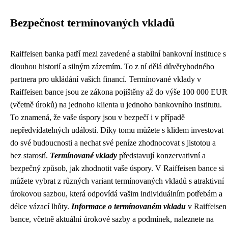
Bezpečnost termínovaných vkladů
Raiffeisen banka patří mezi zavedené a stabilní bankovní instituce s
dlouhou historií a silným zázemím. To z ní dělá důvěryhodného
partnera pro ukládání vašich financí. Termínované vklady v
Raiffeisen bance jsou ze zákona pojištěny až do výše 100 000 EUR
(včetně úroků) na jednoho klienta u jednoho bankovního institutu.
To znamená, že vaše úspory jsou v bezpečí i v případě
nepředvídatelných událostí. Díky tomu můžete s klidem investovat
do své budoucnosti a nechat své peníze zhodnocovat s jistotou a
bez starostí.
Termínované vklady
představují konzervativní a
bezpečný způsob, jak zhodnotit vaše úspory. V Raiffeisen bance si
můžete vybrat z různých variant termínovaných vkladů s atraktivní
úrokovou sazbou, která odpovídá vašim individuálním potřebám a
délce vázací lhůty.
Informace o termínovaném vkladu
v Raiffeisen
bance, včetně aktuální úrokové sazby a podmínek, naleznete na