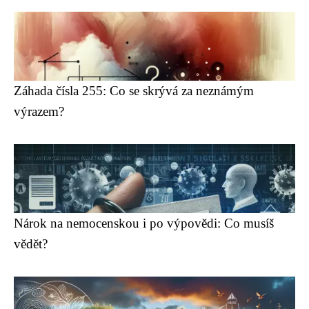
Záhada čísla 255: Co se skrývá za neznámým
výrazem?
Nárok na nemocenskou i po výpovědi: Co musíš
vědět?