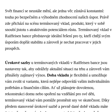
Svět financí se neustále mění, ale jedna věc zůstává konstantní:
touha po bezpečném a výhodném zhodnocení našich úspor. Právě
zde přichází na scénu termínovaný vklad, produkt, který v sobě
snoubí jistotu s atraktivním potenciálem růstu. Termínovaný vklad v
Raiffeisen bance představuje ideální řešení pro ty, kteří chtějí svým
úsporám dopřát stabilitu a zároveň je nechat pracovat v jejich
prospěch.
Úrokové sazby
u termínovaných vkladů v Raiffeisen bance jsou
nastaveny tak, aby odrážely aktuální situaci na trhu a zároveň vám
přinášely zajímavý výnos.
Doba vkladu
je flexibilní a umožňuje
vám zvolit si variantu, která nejlépe odpovídá vašim individuálním
potřebám a finančním cílům. Ať už plánujete dovolenou,
rekonstrukci domu nebo spoření na vzdělání pro své děti,
termínovaný vklad vám pomůže proměnit sny ve skutečnost. Díky
předem stanovené úrokové sazbě a pevně dané době vkladu máte