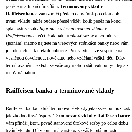
potřebám a finančním cílům.
Termínovaný vklad v
Raiffeisenbance
vám zaručí předem daný úrok po celou dobu
trvání vkladu, takže budete přesně vědět, kolik peněz na konci
splatnosti získáte.
Informace o termínovaném vkladu v
Raiffeisenbance
, včetně aktuální úrokové sazby a podmínek
sjednání, snadno najdete na webových stránkách banky nebo vám
je rádi sdělí na kterékoli pobočce. Představte si, že si spoříte na
vysněnou dovolenou, nové auto nebo vzdělání vašich dětí. Díky
termínovanému vkladu se vaše sny mohou stát realitou rychleji a s
menší námahou.
Raiffeisen banka a termínované vklady
Raiffeisen banka nabízí termínované vklady jako skvělou možnost,
jak zhodnotit své úspory.
Termínovaný vklad v Raiffeisen bance
vám přináší jistotu pevně stanovené úrokové sazby po celou dobu
trvání vkladu. Díky tomu máte jistotu, že váš kapitál poroste