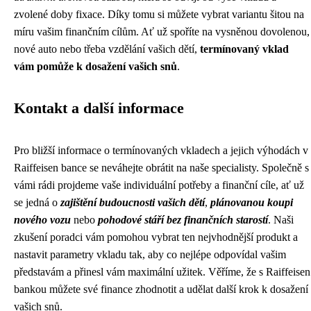
zvolené doby fixace. Díky tomu si můžete vybrat variantu šitou na
míru vašim finančním cílům. Ať už spoříte na vysněnou dovolenou,
nové auto nebo třeba vzdělání vašich dětí,
termínovaný vklad
vám pomůže k dosažení vašich snů
.
Kontakt a další informace
Pro bližší informace o termínovaných vkladech a jejich výhodách v
Raiffeisen bance se neváhejte obrátit na naše specialisty. Společně s
vámi rádi projdeme vaše individuální potřeby a finanční cíle, ať už
se jedná o
zajištění budoucnosti vašich dětí
,
plánovanou koupi
nového vozu
nebo
pohodové stáří bez finančních starostí
. Naši
zkušení poradci vám pomohou vybrat ten nejvhodnější produkt a
nastavit parametry vkladu tak, aby co nejlépe odpovídal vašim
představám a přinesl vám maximální užitek. Věříme, že s Raiffeisen
bankou můžete své finance zhodnotit a udělat další krok k dosažení
vašich snů.