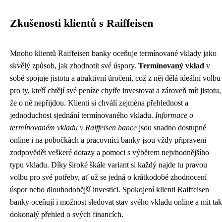
Zkušenosti klientů s Raiffeisen
Mnoho klientů Raiffeisen banky oceňuje termínované vklady jako
skvělý způsob, jak zhodnotit své úspory.
Termínovaný vklad
v
sobě spojuje jistotu a atraktivní úročení, což z něj dělá ideální volbu
pro ty, kteří chtějí své peníze chytře investovat a zároveň mít jistotu,
že o ně nepřijdou. Klienti si chválí zejména přehlednost a
jednoduchost sjednání termínovaného vkladu.
Informace o
termínovaném vkladu v Raiffeisen bance
jsou snadno dostupné
online i na pobočkách a pracovníci banky jsou vždy připraveni
zodpovědět veškeré dotazy a pomoci s výběrem nejvhodnějšího
typu vkladu. Díky široké škále variant si každý najde tu pravou
volbu pro své potřeby, ať už se jedná o krátkodobé zhodnocení
úspor nebo dlouhodobější investici. Spokojení klienti Raiffeisen
banky oceňují i možnost sledovat stav svého vkladu online a mít tak
dokonalý přehled o svých financích.