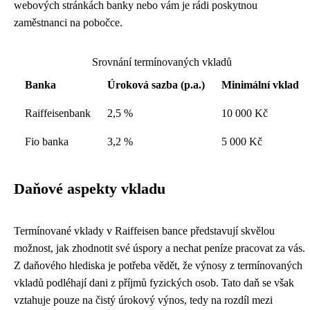
webových stránkách banky nebo vám je rádi poskytnou
zaměstnanci na pobočce.
Srovnání termínovaných vkladů
Banka
Úroková sazba (p.a.)
Minimální vklad
Raiffeisenbank
2,5 %
10 000 Kč
Fio banka
3,2 %
5 000 Kč
Daňové aspekty vkladu
Termínované vklady v Raiffeisen bance představují skvělou
možnost, jak zhodnotit své úspory a nechat peníze pracovat za vás.
Z daňového hlediska je potřeba vědět, že výnosy z termínovaných
vkladů podléhají dani z příjmů fyzických osob. Tato daň se však
vztahuje pouze na čistý úrokový výnos, tedy na rozdíl mezi