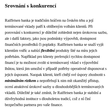
Srovnání s konkurencí
Raiffeisen banka je tradičním hráčem na českém trhu a její
termínované vklady patří k oblíbeným volbám klientů. Při
porovnání s konkurencí je důležité zohlednit nejen úrokovou sazbu,
ale i další faktory, jako jsou podmínky výpovědi, dostupnost
finančních prostředků či poplatky. Raiffeisen banka se snaží vyjít
klientům vstříc a nabízí
flexibilní
produkty šité na míru jejich
potřebám. Například pro klienty preferující rychlou dostupnost
financí je tu možnost zvolit si termínovaný vklad s výpovědní
lhůtou, která jim umožní v případě potřeby operativně disponovat s
jejich úsporami. Naopak klienti, kteří chtějí své úspory zhodnotit s
minimálním rizikem
a nepotřebují k nim mít okamžitý přístup,
ocení atraktivní úrokové sazby u dlouhodobějších termínovaných
vkladů. Důležité je také zmínit, že Raiffeisen banka je stabilní a
důvěryhodná instituce s dlouholetou tradicí, což z ní činí
bezpečného partnera pro vaše finance.