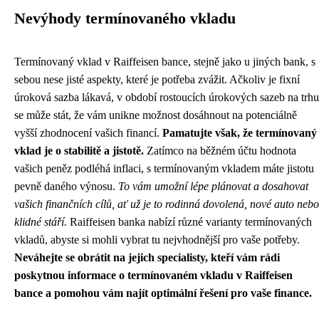
Nevýhody termínovaného vkladu
Termínovaný vklad v Raiffeisen bance, stejně jako u jiných bank, s
sebou nese jisté aspekty, které je potřeba zvážit. Ačkoliv je fixní
úroková sazba lákavá, v období rostoucích úrokových sazeb na trhu
se může stát, že vám unikne možnost dosáhnout na potenciálně
vyšší zhodnocení vašich financí.
Pamatujte však, že termínovaný
vklad je o stabilitě a jistotě.
Zatímco na běžném účtu hodnota
vašich peněz podléhá inflaci, s termínovaným vkladem máte jistotu
pevně daného výnosu.
To vám umožní lépe plánovat a dosahovat
vašich finančních cílů, ať už je to rodinná dovolená, nové auto nebo
klidné stáří.
Raiffeisen banka nabízí různé varianty termínovaných
vkladů, abyste si mohli vybrat tu nejvhodnější pro vaše potřeby.
Neváhejte se obrátit na jejich specialisty, kteří vám rádi
poskytnou informace o termínovaném vkladu v Raiffeisen
bance a pomohou vám najít optimální řešení pro vaše finance.