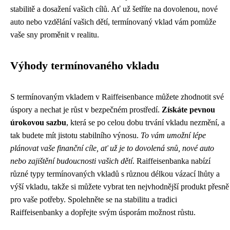
stabilitě a dosažení vašich cílů. Ať už šetříte na dovolenou, nové
auto nebo vzdělání vašich dětí, termínovaný vklad vám pomůže
vaše sny proměnit v realitu.
Výhody termínovaného vkladu
S termínovaným vkladem v Raiffeisenbance můžete zhodnotit své
úspory a nechat je růst v bezpečném prostředí.
Získáte pevnou
úrokovou sazbu
, která se po celou dobu trvání vkladu nezmění, a
tak budete mít jistotu stabilního výnosu.
To vám umožní lépe
plánovat vaše finanční cíle, ať už je to dovolená snů, nové auto
nebo zajištění budoucnosti vašich dětí
. Raiffeisenbanka nabízí
různé typy termínovaných vkladů s různou délkou vázací lhůty a
výší vkladu, takže si můžete vybrat ten nejvhodnější produkt přesně
pro vaše potřeby. Spolehněte se na stabilitu a tradici
Raiffeisenbanky a dopřejte svým úsporám možnost růstu.