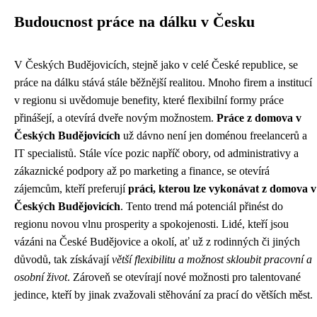
Budoucnost práce na dálku v Česku
V Českých Budějovicích, stejně jako v celé České republice, se
práce na dálku stává stále běžnější realitou. Mnoho firem a institucí
v regionu si uvědomuje benefity, které flexibilní formy práce
přinášejí, a otevírá dveře novým možnostem.
Práce z domova v
Českých Budějovicích
už dávno není jen doménou freelancerů a
IT specialistů. Stále více pozic napříč obory, od administrativy a
zákaznické podpory až po marketing a finance, se otevírá
zájemcům, kteří preferují
práci, kterou lze vykonávat z domova v
Českých Budějovicích
. Tento trend má potenciál přinést do
regionu novou vlnu prosperity a spokojenosti. Lidé, kteří jsou
vázáni na České Budějovice a okolí, ať už z rodinných či jiných
důvodů, tak získávají
větší flexibilitu a možnost skloubit pracovní a
osobní život
. Zároveň se otevírají nové možnosti pro talentované
jedince, kteří by jinak zvažovali stěhování za prací do větších měst.