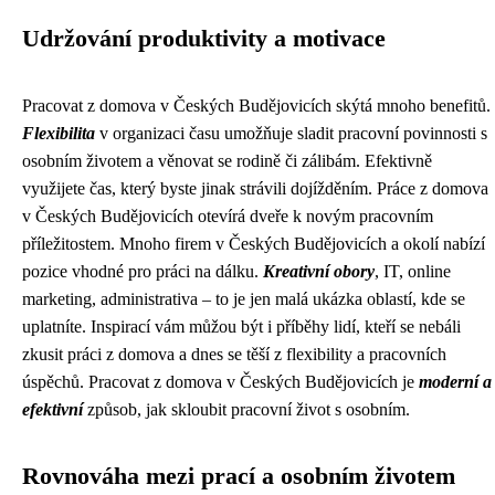
Udržování produktivity a motivace
Pracovat z domova v Českých Budějovicích skýtá mnoho benefitů.
Flexibilita
v organizaci času umožňuje sladit pracovní povinnosti s
osobním životem a věnovat se rodině či zálibám. Efektivně
využijete čas, který byste jinak strávili dojížděním. Práce z domova
v Českých Budějovicích otevírá dveře k novým pracovním
příležitostem. Mnoho firem v Českých Budějovicích a okolí nabízí
pozice vhodné pro práci na dálku.
Kreativní obory
, IT, online
marketing, administrativa – to je jen malá ukázka oblastí, kde se
uplatníte. Inspirací vám můžou být i příběhy lidí, kteří se nebáli
zkusit práci z domova a dnes se těší z flexibility a pracovních
úspěchů. Pracovat z domova v Českých Budějovicích je
moderní a
efektivní
způsob, jak skloubit pracovní život s osobním.
Rovnováha mezi prací a osobním životem