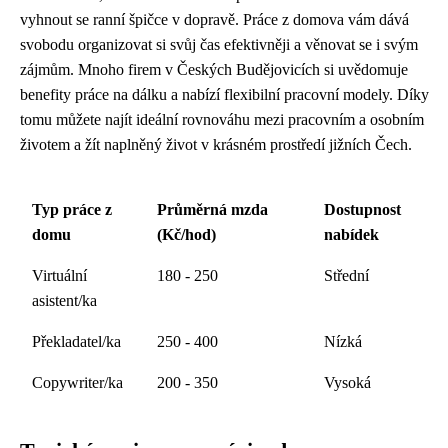
vyhnout se ranní špičce v dopravě. Práce z domova vám dává
svobodu organizovat si svůj čas efektivněji a věnovat se i svým
zájmům. Mnoho firem v Českých Budějovicích si uvědomuje
benefity práce na dálku a nabízí flexibilní pracovní modely. Díky
tomu můžete najít ideální rovnováhu mezi pracovním a osobním
životem a žít naplněný život v krásném prostředí jižních Čech.
Typ práce z
Průměrná mzda
Dostupnost
domu
(Kč/hod)
nabídek
Virtuální
180 - 250
Střední
asistent/ka
Překladatel/ka
250 - 400
Nízká
Copywriter/ka
200 - 350
Vysoká