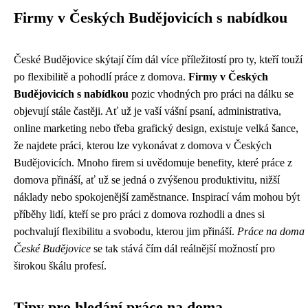
Firmy v Českých Budějovicích s nabídkou
České Budějovice skýtají čím dál více příležitostí pro ty, kteří touží
po flexibilitě a pohodlí práce z domova.
Firmy v Českých
Budějovicích s nabídkou
pozic vhodných pro práci na dálku se
objevují stále častěji. Ať už je vaší vášní psaní, administrativa,
online marketing nebo třeba grafický design, existuje velká šance,
že najdete práci, kterou lze vykonávat z domova v Českých
Budějovicích. Mnoho firem si uvědomuje benefity, které práce z
domova přináší, ať už se jedná o zvýšenou produktivitu, nižší
náklady nebo spokojenější zaměstnance. Inspirací vám mohou být
příběhy lidí, kteří se pro práci z domova rozhodli a dnes si
pochvalují flexibilitu a svobodu, kterou jim přináší.
Práce na doma
České Budějovice
se tak stává čím dál reálnější možností pro
širokou škálu profesí.
Tipy pro hledání práce na doma