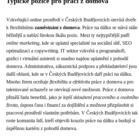
Typické pozice pro práci z domova
Vzkvétající online prostředí v Českých Budějovicích otevírá dveře
k flexibilnímu
zaměstnání z domova
. Práce na dálku se stává stále
běžnější a nabízí širokou škálu pozic. Mezi ty nejtypičtější patří
online marketing
, kde se uplatní specialisté na sociální sítě, SEO
optimalizaci a copywriting. IT sektor vzkvétá a programátoři,
grafici i virtuální asistenti si snadno najdou uplatnění z pohodlí
domova. Administrativa, zákaznická podpora a překladatelství jsou
další oblasti, kde se v Českých Budějovicích daří práci na dálku.
Mnoho firem oceňuje
flexibilitu a efektivitu
práce z domova a pro
talentované uchazeče se otevírají nové možnosti. Práce z domova
přináší řadu benefitů, jako je
lepší skloubení pracovního a osobního
života
, úspora času i financí za dojíždění a možnost přizpůsobit si
pracovní prostředí vlastním potřebám. V Českých Budějovicích tak
roste komunita lidí, kteří objevili kouzlo práce na dálku a budují si
úspěšnou kariéru z pohodlí domova.