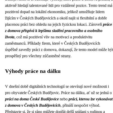
aktivně hledají talentované lidi pro vzdálené pozice. Tento trend má
pozitivní dopad na lokální ekonomiku, jelikož umožňuje lidem
žijícím v Českých Budějovicích a okolí najít si flexibilní a dobře
placenou práci bez ohledu na jejich fyzickou lokaci. Zároveň
práce
z domova přispívá k lepšímu sladění pracovního a osobního
života
, což má pozitivní vliv na motivaci a produktivitu
zaměstnanců. Příklady firem, které v Českých Budějovicích
úspěšně zavedly práci z domova, dokazují, že tento model může být
prospěšný pro všechny zúčastněné strany.
Výhody práce na dálku
V dnešní době digitálních technologií se otevírají nové možnosti i
pro obyvatele Českých Budějovic. Práce na dálku, ať už se jedná o
práci na doma České Budějovice
nebo
práci, kterou lze vykonávat
z domova v Českých Budějovicích
, přináší nespočet výhod.
Představte si, že si ráno můžete dopřát delší snídani s rodinou a