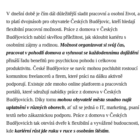
V dnešní době je čím dál důležitější sladit pracovní a osobní život, a
to platí dvojnásob pro obyvatele Českých Budějovic, kteří hledají
flexibilní pracovní možnosti. Práce z domova v Českých
Budějovicích nabízí skvělou příležitost, jak skloubit kariéru s
osobními zájmy a rodinou.
Možnost organizovat si svůj čas,
pracovat v pohodlí domova a vyhnout se každodennímu dojíždění
přináší řadu benefitů pro psychickou pohodu i celkovou
produktivitu. České Budějovice se navíc mohou pochlubit rostoucí
komunitou freelancerů a firem, které práci na dálku aktivně
podporují. Existuje zde mnoho online platforem a pracovních
portálů, které sdružují nabídky práce z domova v Českých
Budějovicích. Díky tomu
mohou obyvatelé města snadno najít
uplatnění v různých oborech
, ať už se jedná o IT, marketing, psaní
textů nebo zákaznickou podporu. Práce z domova v Českých
Budějovicích tak otevírá dveře k flexibilní a vyvážené budoucnosti,
kde
kariérní růst jde ruku v ruce s osobním štěstím
.