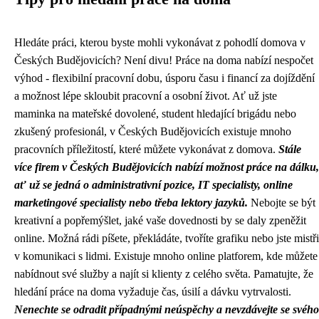
Hledáte práci, kterou byste mohli vykonávat z pohodlí domova v
Českých Budějovicích? Není divu! Práce na doma nabízí nespočet
výhod - flexibilní pracovní dobu, úsporu času i financí za dojíždění
a možnost lépe skloubit pracovní a osobní život. Ať už jste
maminka na mateřské dovolené, student hledající brigádu nebo
zkušený profesionál, v Českých Budějovicích existuje mnoho
pracovních příležitostí, které můžete vykonávat z domova.
Stále
více firem v Českých Budějovicích nabízí možnost práce na dálku,
ať už se jedná o administrativní pozice, IT specialisty, online
marketingové specialisty nebo třeba lektory jazyků.
Nebojte se být
kreativní a popřemýšlet, jaké vaše dovednosti by se daly zpeněžit
online. Možná rádi píšete, překládáte, tvoříte grafiku nebo jste mistři
v komunikaci s lidmi. Existuje mnoho online platforem, kde můžete
nabídnout své služby a najít si klienty z celého světa. Pamatujte, že
hledání práce na doma vyžaduje čas, úsilí a dávku vytrvalosti.
Nenechte se odradit případnými neúspěchy a nevzdávejte se svého