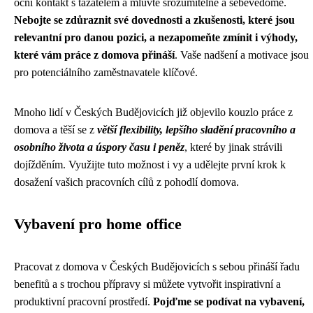
oční kontakt s tazatelem a mluvte srozumitelně a sebevědomě.
Nebojte se zdůraznit své dovednosti a zkušenosti, které jsou
relevantní pro danou pozici, a nezapomeňte zmínit i výhody,
které vám práce z domova přináší
. Vaše nadšení a motivace jsou
pro potenciálního zaměstnavatele klíčové.
Mnoho lidí v Českých Budějovicích již objevilo kouzlo práce z
domova a těší se z
větší flexibility, lepšího sladění pracovního a
osobního života a úspory času i peněz
, které by jinak strávili
dojížděním. Využijte tuto možnost i vy a udělejte první krok k
dosažení vašich pracovních cílů z pohodlí domova.
Vybavení pro home office
Pracovat z domova v Českých Budějovicích s sebou přináší řadu
benefitů a s trochou přípravy si můžete vytvořit inspirativní a
produktivní pracovní prostředí.
Pojďme se podívat na vybavení,