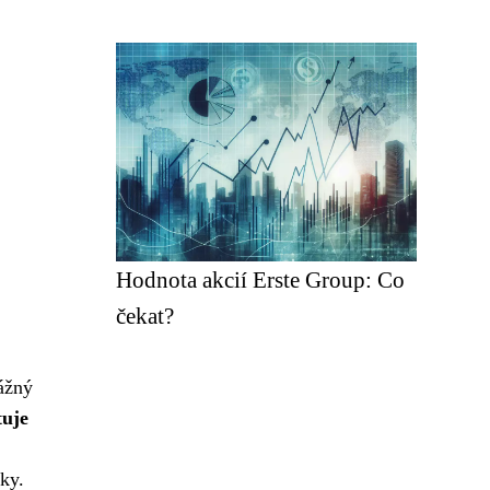
Hodnota akcií Erste Group: Co
čekat?
vážný
tuje
ky.