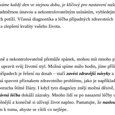
váme každý den ve stejnou dobu, je klíčový pro nastavení naš
nadměrnou únavou a nekontrolovatelným usínáním, vyhledejte
ch potíží. Včasná diagnostika a léčba případných zdravotních
 zlepšení kvality vašeho života.
aně a nekontrolovatelně přemůže spánek, mohou mít mnoho př
 upravit svůj životní styl. Možná spíme málo hodin, jíme příl
případech je řešení na dosah – stačí
zavést zdravější návyky
a
á spavost příznakem zdravotního problému, jako je napříkla
ucha štítné žlázy. I když tyto diagnózy znějí možná děsivě,
rávná léčba
dokáží zázraky. Mnoho lidí se po nasazení léčby c
ěnější a konečně si užívají život naplno. Pamatujte, že
naslo
 k tomu, abyste se cítili co nejlépe.