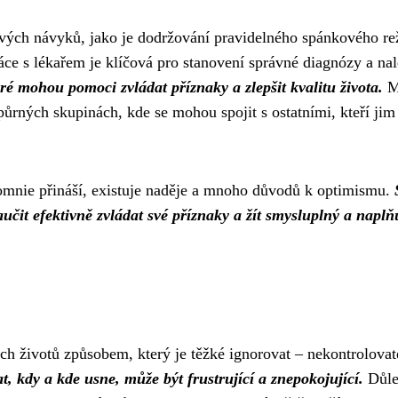
ových návyků, jako je dodržování pravidelného spánkového re
áce s lékařem je klíčová pro stanovení správné diagnózy a nal
ré mohou pomoci zvládat příznaky a zlepšit kvalitu života.
M
půrných skupinách, kde se mohou spojit s ostatními, kteří jim
rsomnie přináší, existuje naděje a mnoho důvodů k optimismu.
čit efektivně zvládat své příznaky a žít smysluplný a naplňu
ch životů způsobem, který je těžké ignorovat – nekontrolova
, kdy a kde usne, může být frustrující a znepokojující.
Důlež