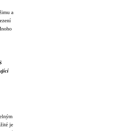
žimu a
ezení
noho
S
jící
telným
ité je