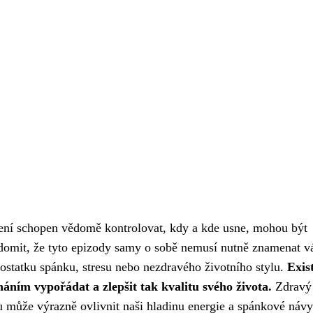
není schopen vědomě kontrolovat, kdy a kde usne, mohou být
uvědomit, že tyto epizody samy o sobě nemusí nutně znamenat 
statku spánku, stresu nebo nezdravého životního stylu.
Exis
áním vypořádat a zlepšit tak kvalitu svého života.
Zdravý
u může výrazně ovlivnit naši hladinu energie a spánkové návy