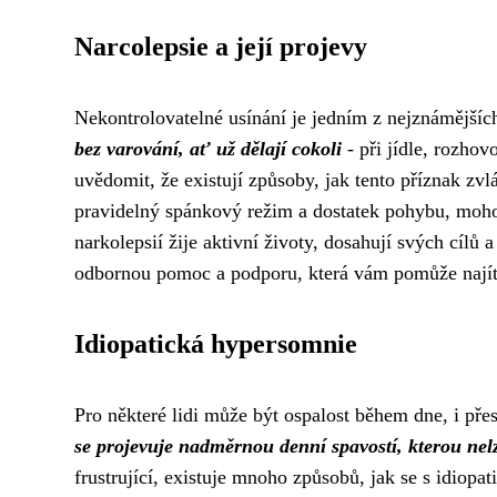
Narcolepsie a její projevy
Nekontrolovatelné usínání je jedním z nejznámějšíc
bez varování, ať už dělají cokoli
- při jídle, rozhov
uvědomit, že existují způsoby, jak tento příznak zvl
pravidelný spánkový režim a dostatek pohybu, mohou
narkolepsií žije aktivní životy, dosahují svých cílů 
odbornou pomoc a podporu, která vám pomůže najít t
Idiopatická hypersomnie
Pro některé lidi může být ospalost během dne, i př
se projevuje nadměrnou denní spavostí, kterou ne
frustrující, existuje mnoho způsobů, jak se s idiopa