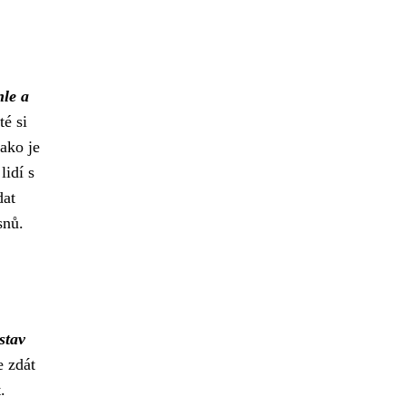
hle a
té si
jako je
lidí s
dat
snů.
stav
 zdát
.