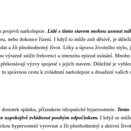
h projevů narkolepsie.
Lidé s tímto stavem mohou usnout ná
oru, nebo dokonce řízení. I když to může znít děsivě, je důleži
ádat a žít plnohodnotný život. Léky a úprava životního stylu, 
 výrazně snížit frekvenci a intenzitu epizod usínání. Mnoho 
a překonávají výzvy spojené s jejich stavem. Důležité je vyhle
u správnou cestu k zvládnutí narkolepsie a dosažení vašich 
es dostatek spánku, příznakem idiopatické hypersomnie.
Tento 
lze uspokojivě zvládnout pouhým odpočinkem.
I když se může
tickou hypersomnií vyrovnat a žít plnohodnotný a aktivní život