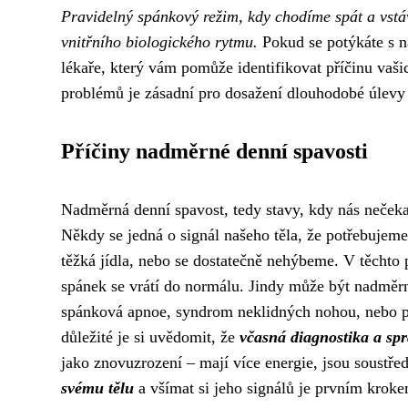
Pravidelný spánkový režim, kdy chodíme spát a vstá
vnitřního biologického rytmu.
Pokud se potýkáte s 
lékaře, který vám pomůže identifikovat příčinu vaši
problémů je zásadní pro dosažení dlouhodobé úlevy a
Příčiny nadměrné denní spavosti
Nadměrná denní spavost, tedy stavy, kdy nás neček
Někdy se jedná o signál našeho těla, že potřebujeme
těžká jídla, nebo se dostatečně nehýbeme. V těchto 
spánek se vrátí do normálu. Jindy může být nadměrn
spánková apnoe, syndrom neklidných nohou, nebo por
důležité je si uvědomit, že
včasná diagnostika a sp
jako znovuzrození – mají více energie, jsou soustřed
svému tělu
a všímat si jeho signálů je prvním krokem