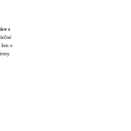
áce s
olečné
 žen v
firmy