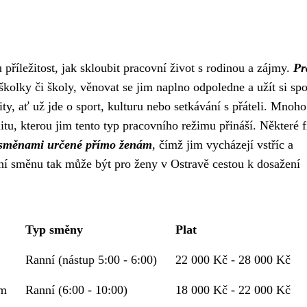
příležitost, jak skloubit pracovní život s rodinou a zájmy.
Pr
olky či školy, věnovat se jim naplno odpoledne a užít si sp
ity, ať už jde o sport, kulturu nebo setkávání s přáteli. Mnoho
itu, kterou jim tento typ pracovního režimu přináší. Některé 
i směnami určené přímo ženám
, čímž jim vycházejí vstříc a
anní směnu tak může být pro ženy v Ostravě cestou k dosažení
Typ směny
Plat
Ranní (nástup 5:00 - 6:00)
22 000 Kč - 28 000 Kč
um
Ranní (6:00 - 10:00)
18 000 Kč - 22 000 Kč