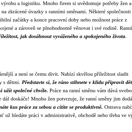
o výrobu a logistiku. Mnoho firem si uvědomuje potřeby žen a
 na zkrácené úvazky s ranními směnami. Některé společnosti
xibilní začátky a konce pracovní doby nebo možnost práce z
ojené a zároveň se plnohodnotně věnovat i své rodině. Rann
říležitost, jak dosáhnout vyváženého a spokojeného života
.
ější a není se čemu divit. Nabízí skvělou příležitost sladit
y s dětmi.
Představte si, že ráno stihnete v klidu připravit dět
i užít společné chvíle.
Práce na ranní směnu vám dává svobo
áče dál doskáče! Mnoho žen potvrzuje, že ranní směny jim dodá
máte kus práce za sebou a cítíte se produktivně.
Ostrava nabí
ť už hledáte práci v administrativě, obchodě nebo třeba ve v