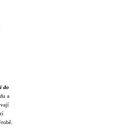
í
i do
du a
vají
zí
ýrobě.