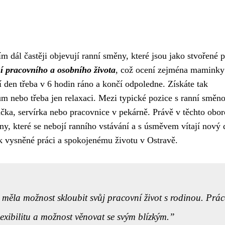
ím dál častěji objevují ranní směny, které jsou jako stvořené 
í pracovního a osobního života
, což ocení zejména maminky
 den třeba v 6 hodin ráno a končí odpoledne. Získáte tak
m nebo třeba jen relaxaci. Mezi typické pozice s ranní směn
vačka, servírka nebo pracovnice v pekárně. Právě v těchto obo
eny, které se nebojí ranního vstávání a s úsměvem vítají nový 
k vysněné práci a spokojenému životu v Ostravě.
 měla možnost skloubit svůj pracovní život s rodinou. Prác
xibilitu a možnost věnovat se svým blízkým.