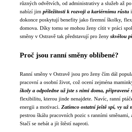
různých odvětvích, od administrativy a služeb až p
nabízí jim
příležitosti k rozvoji a kariérnímu růstu
i
dokonce poskytují benefity jako firemní školky, fle
domova. Díky tomu se mohou ženy cítit v práci spok
směny v Ostravě tak představují pro ženy
skvělou p
Proč jsou ranní směny oblíbené?
Ranní směny v Ostravě jsou pro ženy čím dál populárn
pracovní a osobní život, což ocení zejména mamink
školy a odpoledne už jste s nimi doma, připravené s
flexibilitu, kterou jinde nenajdete. Navíc, ranní pt
energii a motivaci.
Zatímco ostatní ještě spí, vy už 
pestrou škálu pracovních pozic s ranními směnami, a
Stačí se nebát a jít štěstí naproti.