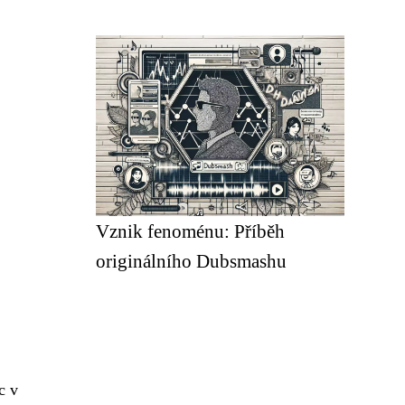
Vznik fenoménu: Příběh
originálního Dubsmashu
c v