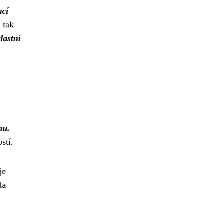
ací
 tak
lastní
mu.
stí.
je
la