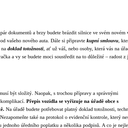
en pár dokumentů a brzy budete brázdit silnice ve svém novém 
od vašeho nového auta. Dále si připravte
kupní smlouvu
, kte
t na
doklad totožnosti
, ať už váš, nebo osoby, která vás na úř
čka a vy se budete moci soustředit na to důležité – radost z 
emusí být složitý. Naopak, s trochou přípravy a správnými
 komplikací.
Přepis vozidla se vyřizuje na úřadě obce s
ě.
Na úřadě budete potřebovat platný doklad totožnosti, tech
 Nezapomeňte také na protokol o evidenční kontrole, který n
ou jednoho úředního poplatku a několika podpisů. A co je nejle