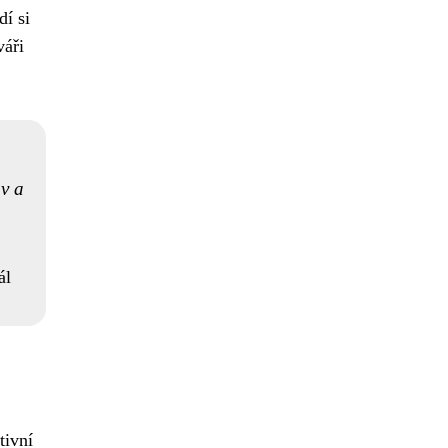
í si
váři
uv a
ál
tivní