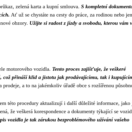
průkaz, zelená karta a kupní smlouva.
S kompletní dokument
cích.
Ať už se chystáte na cesty do práce, za rodinou nebo jen
u nové obzory.
Užijte si radost z jízdy a svobodu, kterou vám v
tele motorového vozidla.
Tento proces zajišťuje, že veškeré
 což přináší klid a jistotu jak prodávajícímu, tak i kupující
a prodeje, a to na jakémkoliv úřadě obce s rozšířenou působno
této procedury aktualizují i ​​další důležité informace, jako 
mená, že veškerá korespondence a dokumenty týkající se vozid
pis vozidla je tak zárukou bezproblémového užívání vašeho