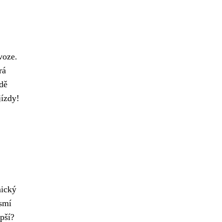
voze.
rá
adě
jízdy!
nický
esmí
pší?