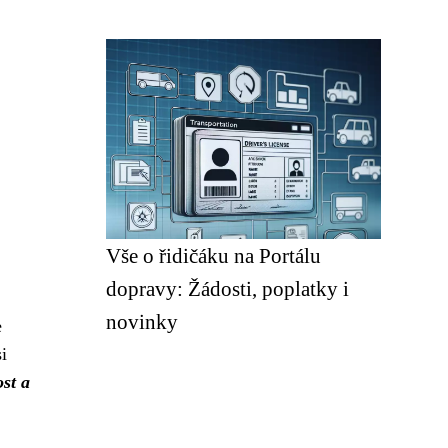
Vše o řidičáku na Portálu
dopravy: Žádosti, poplatky i
novinky
e
i
ost a