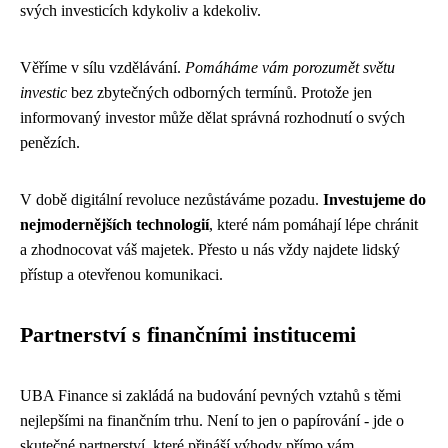
svých investicích kdykoliv a kdekoliv.
Věříme v sílu vzdělávání.
Pomáháme vám porozumět světu
investic
bez zbytečných odborných termínů. Protože jen
informovaný investor může dělat správná rozhodnutí o svých
penězích.
V době digitální revoluce nezůstáváme pozadu.
Investujeme do
nejmodernějších technologií
, které nám pomáhají lépe chránit
a zhodnocovat váš majetek. Přesto u nás vždy najdete lidský
přístup a otevřenou komunikaci.
Partnerství s finančními institucemi
UBA Finance si zakládá na budování pevných vztahů s těmi
nejlepšími na finančním trhu. Není to jen o papírování - jde o
skutečné partnerství, které přináší výhody přímo vám.