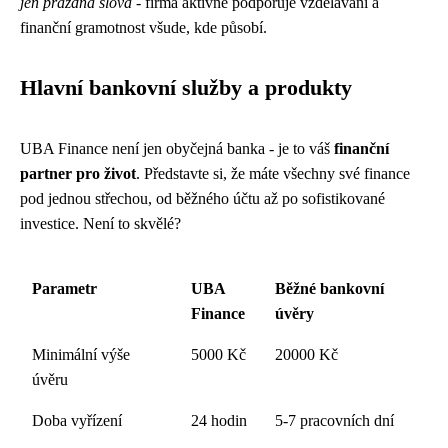
jen prázdná slova
- firma aktivně podporuje vzdělávání a
finanční gramotnost všude, kde působí.
Hlavní bankovní služby a produkty
UBA Finance není jen obyčejná banka - je to váš
finanční
partner pro život
. Představte si, že máte všechny své finance
pod jednou střechou, od běžného účtu až po sofistikované
investice. Není to skvělé?
Parametr
UBA
Běžné bankovní
Finance
úvěry
Minimální výše
5000 Kč
20000 Kč
úvěru
Doba vyřízení
24 hodin
5-7 pracovních dní