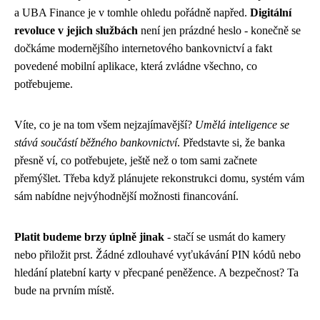
a UBA Finance je v tomhle ohledu pořádně napřed.
Digitální
revoluce v jejich službách
není jen prázdné heslo - konečně se
dočkáme modernějšího internetového bankovnictví a fakt
povedené mobilní aplikace, která zvládne všechno, co
potřebujeme.
Víte, co je na tom všem nejzajímavější?
Umělá inteligence se
stává součástí běžného bankovnictví
. Představte si, že banka
přesně ví, co potřebujete, ještě než o tom sami začnete
přemýšlet. Třeba když plánujete rekonstrukci domu, systém vám
sám nabídne nejvýhodnější možnosti financování.
Platit budeme brzy úplně jinak
- stačí se usmát do kamery
nebo přiložit prst. Žádné zdlouhavé vyťukávání PIN kódů nebo
hledání platební karty v přecpané peněžence. A bezpečnost? Ta
bude na prvním místě.