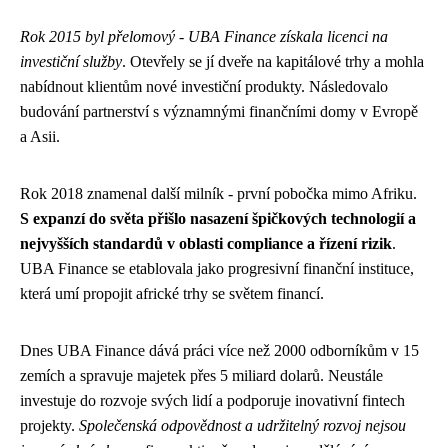
Rok 2015 byl přelomový - UBA Finance získala licenci na
investiční služby
. Otevřely se jí dveře na kapitálové trhy a mohla
nabídnout klientům nové investiční produkty. Následovalo
budování partnerství s významnými finančními domy v Evropě
a Asii.
Rok 2018 znamenal další milník - první pobočka mimo Afriku.
S expanzí do světa přišlo nasazení špičkových technologií a
nejvyšších standardů v oblasti compliance a řízení rizik
.
UBA Finance se etablovala jako progresivní finanční instituce,
která umí propojit africké trhy se světem financí.
Dnes UBA Finance dává práci více než 2000 odborníkům v 15
zemích a spravuje majetek přes 5 miliard dolarů. Neustále
investuje do rozvoje svých lidí a podporuje inovativní fintech
projekty.
Společenská odpovědnost a udržitelný rozvoj nejsou