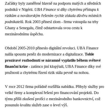
Začátky byly zaměřené hlavně na podporu malých a středních
podniků v Nigérii.
UBA Finance si díky chytrému přístupu k
rizikům a novátorským řešením rychle získala důvěru místních
podnikatelů
. Rok 2003 přinesl zlom - firma vstoupila na trhy
Ghany a Senegalu, čímž odstartovala svou cestu k
mezinárodnímu úspěchu.
Období 2005-2010 přineslo digitální revoluci. UBA Finance
nalila spoustu peněz do modernizace a digitalizace.
Tohle
prozíravé rozhodnutí se náramně vyplatilo během světové
finanční krize
- zatímco jiní klopýtali, UBA Finance díky své
pružnosti a chytrému řízení rizik stála pevně na nohou.
V roce 2012 firma pořádně rozšířila nabídku. Přibyly služby pro
velké firmy a komplexní řešení pro financování projektů. Do
týmu přišli zkušení profíci z mezinárodního bankovnictví, což
posunulo kvalitu služeb zase o level výš.