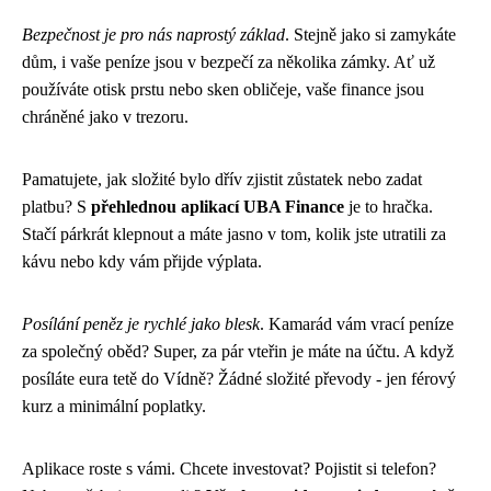
Bezpečnost je pro nás naprostý základ
. Stejně jako si zamykáte
dům, i vaše peníze jsou v bezpečí za několika zámky. Ať už
používáte otisk prstu nebo sken obličeje, vaše finance jsou
chráněné jako v trezoru.
Pamatujete, jak složité bylo dřív zjistit zůstatek nebo zadat
platbu? S
přehlednou aplikací UBA Finance
je to hračka.
Stačí párkrát klepnout a máte jasno v tom, kolik jste utratili za
kávu nebo kdy vám přijde výplata.
Posílání peněz je rychlé jako blesk
. Kamarád vám vrací peníze
za společný oběd? Super, za pár vteřin je máte na účtu. A když
posíláte eura tetě do Vídně? Žádné složité převody - jen férový
kurz a minimální poplatky.
Aplikace roste s vámi. Chcete investovat? Pojistit si telefon?