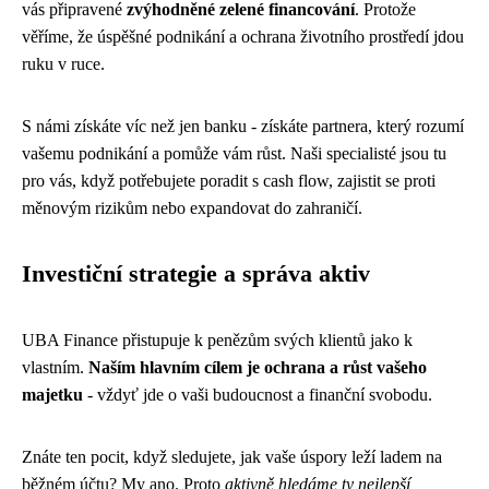
vás připravené
zvýhodněné zelené financování
. Protože
věříme, že úspěšné podnikání a ochrana životního prostředí jdou
ruku v ruce.
S námi získáte víc než jen banku - získáte partnera, který rozumí
vašemu podnikání a pomůže vám růst. Naši specialisté jsou tu
pro vás, když potřebujete poradit s cash flow, zajistit se proti
měnovým rizikům nebo expandovat do zahraničí.
Investiční strategie a správa aktiv
UBA Finance přistupuje k penězům svých klientů jako k
vlastním.
Naším hlavním cílem je ochrana a růst vašeho
majetku
- vždyť jde o vaši budoucnost a finanční svobodu.
Znáte ten pocit, když sledujete, jak vaše úspory leží ladem na
běžném účtu? My ano. Proto
aktivně hledáme ty nejlepší