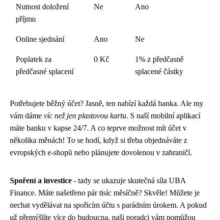
Nutnost doložení
Ne
Ano
příjmu
Online sjednání
Ano
Ne
Poplatek za
0 Kč
1% z předčasně
předčasné splacení
splacené částky
Potřebujete běžný účet? Jasně, ten nabízí každá banka. Ale my
vám dáme
víc než jen plastovou kartu
. S naší mobilní aplikací
máte banku v kapse 24/7. A co teprve možnost mít účet v
několika měnách! To se hodí, když si třeba objednáváte z
evropských e-shopů nebo plánujete dovolenou v zahraničí.
Spoření a investice
- tady se ukazuje skutečná síla UBA
Finance. Máte našetřeno pár tisíc měsíčně? Skvěle! Můžete je
nechat vydělávat na spořicím účtu s parádním úrokem. A pokud
už přemýšlíte více do budoucna, naši poradci vám pomůžou