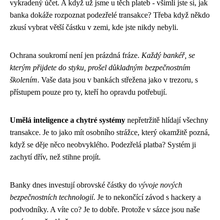
vykradený účet. A když už jsme u těch plateb - všimli jste si, jak
banka dokáže rozpoznat podezřelé transakce? Třeba když někdo
zkusí vybrat větší částku v zemi, kde jste nikdy nebyli.
Ochrana soukromí není jen prázdná fráze.
Každý bankéř, se
kterým přijdete do styku, prošel důkladným bezpečnostním
školením
. Vaše data jsou v bankách střežena jako v trezoru, s
přístupem pouze pro ty, kteří ho opravdu potřebují.
Umělá inteligence a chytré systémy
nepřetržitě hlídají všechny
transakce. Je to jako mít osobního strážce, který okamžitě pozná,
když se děje něco neobvyklého. Podezřelá platba? Systém ji
zachytí dřív, než stihne projít.
Banky dnes investují obrovské částky do
vývoje nových
bezpečnostních technologií
. Je to nekončící závod s hackery a
podvodníky. A víte co? Je to dobře. Protože v sázce jsou naše