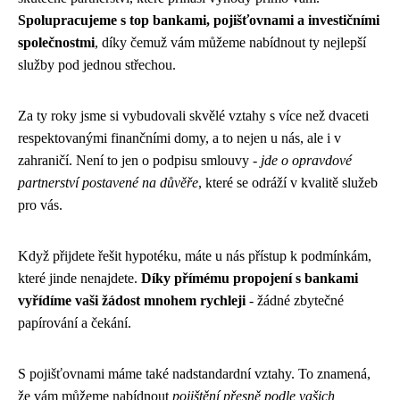
Spolupracujeme s top bankami, pojišťovnami a investičními
společnostmi
, díky čemuž vám můžeme nabídnout ty nejlepší
služby pod jednou střechou.
Za ty roky jsme si vybudovali skvělé vztahy s více než dvaceti
respektovanými finančními domy, a to nejen u nás, ale i v
zahraničí. Není to jen o podpisu smlouvy -
jde o opravdové
partnerství postavené na důvěře
, které se odráží v kvalitě služeb
pro vás.
Když přijdete řešit hypotéku, máte u nás přístup k podmínkám,
které jinde nenajdete.
Díky přímému propojení s bankami
vyřídíme vaši žádost mnohem rychleji
- žádné zbytečné
papírování a čekání.
S pojišťovnami máme také nadstandardní vztahy. To znamená,
že vám můžeme nabídnout
pojištění přesně podle vašich