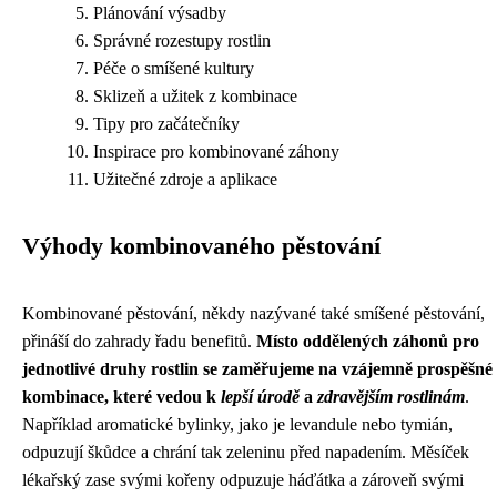
Plánování výsadby
Správné rozestupy rostlin
Péče o smíšené kultury
Sklizeň a užitek z kombinace
Tipy pro začátečníky
Inspirace pro kombinované záhony
Užitečné zdroje a aplikace
Výhody kombinovaného pěstování
Kombinované pěstování, někdy nazývané také smíšené pěstování,
přináší do zahrady řadu benefitů.
Místo oddělených záhonů pro
jednotlivé druhy rostlin se zaměřujeme na vzájemně prospěšné
kombinace, které vedou k
lepší úrodě
a
zdravějším rostlinám
.
Například aromatické bylinky, jako je levandule nebo tymián,
odpuzují škůdce a chrání tak zeleninu před napadením. Měsíček
lékařský zase svými kořeny odpuzuje háďátka a zároveň svými