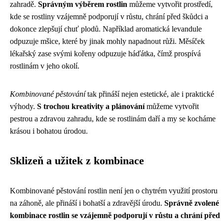
zahradě.
Správným výběrem rostlin
můžeme vytvořit prostředí,
kde se rostliny vzájemně podporují v růstu, chrání před škůdci a
dokonce zlepšují chuť plodů. Například aromatická levandule
odpuzuje mšice, které by jinak mohly napadnout růži. Měsíček
lékařský zase svými kořeny odpuzuje háďátka, čímž prospívá
rostlinám v jeho okolí.
Kombinované pěstování
tak přináší nejen estetické, ale i praktické
výhody.
S trochou kreativity a plánování
můžeme vytvořit
pestrou a zdravou zahradu, kde se rostlinám daří a my se kocháme
krásou i bohatou úrodou.
Sklizeň a užitek z kombinace
Kombinované pěstování rostlin není jen o chytrém využití prostoru
na záhoně, ale přináší i bohatší a zdravější úrodu.
Správně zvolené
kombinace rostlin se vzájemně podporují v růstu a chrání před