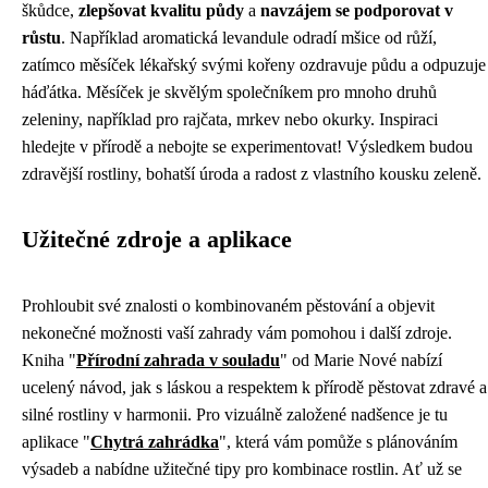
škůdce,
zlepšovat kvalitu půdy
a
navzájem se podporovat v
růstu
. Například aromatická levandule odradí mšice od růží,
zatímco měsíček lékařský svými kořeny ozdravuje půdu a odpuzuje
háďátka. Měsíček je skvělým společníkem pro mnoho druhů
zeleniny, například pro rajčata, mrkev nebo okurky. Inspiraci
hledejte v přírodě a nebojte se experimentovat! Výsledkem budou
zdravější rostliny, bohatší úroda a radost z vlastního kousku zeleně.
Užitečné zdroje a aplikace
Prohloubit své znalosti o kombinovaném pěstování a objevit
nekonečné možnosti vaší zahrady vám pomohou i další zdroje.
Kniha "
Přírodní zahrada v souladu
" od Marie Nové nabízí
ucelený návod, jak s láskou a respektem k přírodě pěstovat zdravé a
silné rostliny v harmonii. Pro vizuálně založené nadšence je tu
aplikace "
Chytrá zahrádka
", která vám pomůže s plánováním
výsadeb a nabídne užitečné tipy pro kombinace rostlin. Ať už se