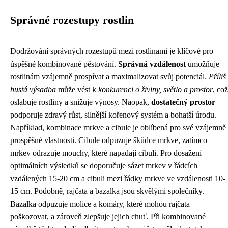
Správné rozestupy rostlin
Dodržování správných rozestupů mezi rostlinami je klíčové pro
úspěšné kombinované pěstování.
Správná vzdálenost
umožňuje
rostlinám vzájemně prospívat a maximalizovat svůj potenciál.
Příliš
hustá výsadba
může vést k
konkurenci o živiny, světlo a prostor
, což
oslabuje rostliny a snižuje výnosy. Naopak,
dostatečný prostor
podporuje zdravý růst, silnější kořenový systém a bohatší úrodu.
Například, kombinace mrkve a cibule je oblíbená pro své vzájemně
prospěšné vlastnosti. Cibule odpuzuje škůdce mrkve, zatímco
mrkev odrazuje mouchy, které napadají cibuli. Pro dosažení
optimálních výsledků se doporučuje sázet mrkev v řádcích
vzdálených 15-20 cm a cibuli mezi řádky mrkve ve vzdálenosti 10-
15 cm. Podobně, rajčata a bazalka jsou skvělými společníky.
Bazalka odpuzuje molice a komáry, které mohou rajčata
poškozovat, a zároveň zlepšuje jejich chuť. Při kombinované