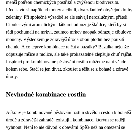
menší potřebu chemických postřiků a zvýšenou biodiverzitu.
Představte si například mrkev a cibuli, dva zdánlivě obyčejné druhy
zeleniny. Při společné výsadbě se ale stávají nerozlučnými přáteli.
Cibule svými aromatickými látkami odpuzuje škůdce, kteří by si
rádi pochutnali na mrkvi, zatímco mrkev naopak odrazuje cibulové
mouchy. Výsledkem je zdravější úroda obou plodin bez použití
chemie. A co teprve kombinace rajčat a bazalky? Bazalka nejenže
odpuzuje mšice a molice, ale také prokazatelně zlepšuje chuť rajčat.
Inspiraci pro kombinované pěstování rostlin můžeme najít všude
kolem sebe. Stačí se jen dívat, zkoušet a těšit se z bohaté a zdravé
úrody.
Nevhodné kombinace rostlin
Ačkoliv je kombinované pěstování rostlin skvělou cestou k bohatší
úrodě a zdravější zahradě, existují i kombinace, kterým se raději
vyhnout. Není to ale důvod k obavám! Spíše než na omezení se