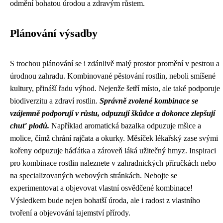
odmění bohatou úrodou a zdravým růstem.
Plánování výsadby
S trochou plánování se i zdánlivě malý prostor promění v pestrou a
úrodnou zahradu. Kombinované pěstování rostlin, neboli smíšené
kultury, přináší řadu výhod. Nejenže šetří místo, ale také podporuje
biodiverzitu a zdraví rostlin.
Správně zvolené kombinace se
vzájemně podporují v růstu, odpuzují škůdce a dokonce zlepšují
chuť plodů.
Například aromatická bazalka odpuzuje mšice a
molice, čímž chrání rajčata a okurky. Měsíček lékařský zase svými
kořeny odpuzuje háďátka a zároveň láká užitečný hmyz. Inspiraci
pro kombinace rostlin naleznete v zahradnických příručkách nebo
na specializovaných webových stránkách. Nebojte se
experimentovat a objevovat vlastní osvědčené kombinace!
Výsledkem bude nejen bohatší úroda, ale i radost z vlastního
tvoření a objevování tajemství přírody.