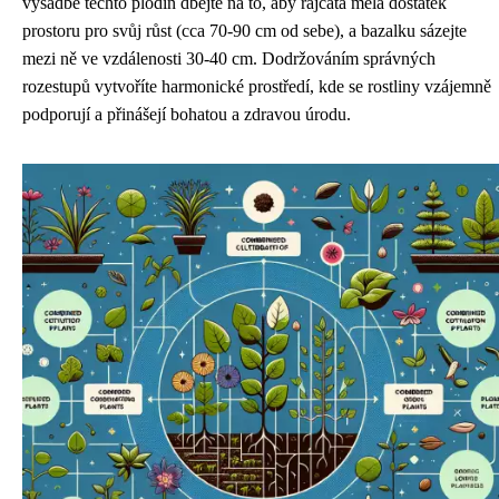
výsadbě těchto plodin dbejte na to, aby rajčata měla dostatek
prostoru pro svůj růst (cca 70-90 cm od sebe), a bazalku sázejte
mezi ně ve vzdálenosti 30-40 cm. Dodržováním správných
rozestupů vytvoříte harmonické prostředí, kde se rostliny vzájemně
podporují a přinášejí bohatou a zdravou úrodu.