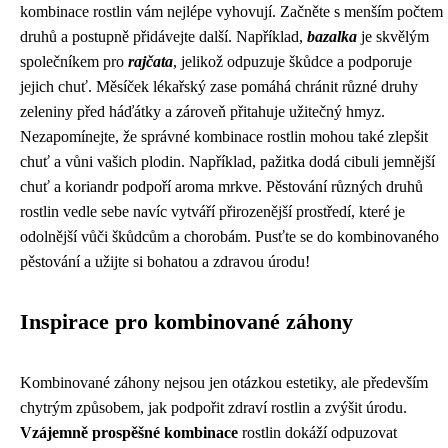
kombinace rostlin vám nejlépe vyhovují. Začněte s menším počtem
druhů a postupně přidávejte další. Například,
bazalka
je skvělým
společníkem pro
rajčata
, jelikož odpuzuje škůdce a podporuje
jejich chuť. Měsíček lékařský zase pomáhá chránit různé druhy
zeleniny před háďátky a zároveň přitahuje užitečný hmyz.
Nezapomínejte, že správné kombinace rostlin mohou také zlepšit
chuť a vůni vašich plodin. Například, pažitka dodá cibuli jemnější
chuť a koriandr podpoří aroma mrkve. Pěstování různých druhů
rostlin vedle sebe navíc vytváří přirozenější prostředí, které je
odolnější vůči škůdcům a chorobám. Pusťte se do kombinovaného
pěstování a užijte si bohatou a zdravou úrodu!
Inspirace pro kombinované záhony
Kombinované záhony nejsou jen otázkou estetiky, ale především
chytrým způsobem, jak podpořit zdraví rostlin a zvýšit úrodu.
Vzájemně prospěšné kombinace
rostlin dokáží odpuzovat