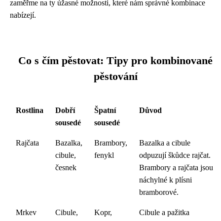
zaměřme na ty úžasné možnosti, které nám správné kombinace
nabízejí.
Co s čím pěstovat: Tipy pro kombinované
pěstování
Rostlina
Dobří
Špatní
Důvod
sousedé
sousedé
Rajčata
Bazalka,
Brambory,
Bazalka a cibule
cibule,
fenykl
odpuzují škůdce rajčat.
česnek
Brambory a rajčata jsou
náchylné k plísni
bramborové.
Mrkev
Cibule,
Kopr,
Cibule a pažitka