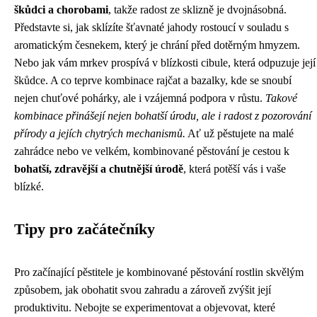
škůdci a chorobami
, takže radost ze sklizně je dvojnásobná.
Představte si, jak sklízíte šťavnaté jahody rostoucí v souladu s
aromatickým česnekem, který je chrání před dotěrným hmyzem.
Nebo jak vám mrkev prospívá v blízkosti cibule, která odpuzuje její
škůdce. A co teprve kombinace rajčat a bazalky, kde se snoubí
nejen chuťové pohárky, ale i vzájemná podpora v růstu.
Takové
kombinace přinášejí nejen bohatší úrodu, ale i radost z pozorování
přírody a jejích chytrých mechanismů.
Ať už pěstujete na malé
zahrádce nebo ve velkém, kombinované pěstování je cestou k
bohatší, zdravější a chutnější úrodě
, která potěší vás i vaše
blízké.
Tipy pro začátečníky
Pro začínající pěstitele je kombinované pěstování rostlin skvělým
způsobem, jak obohatit svou zahradu a zároveň zvýšit její
produktivitu. Nebojte se experimentovat a objevovat, které