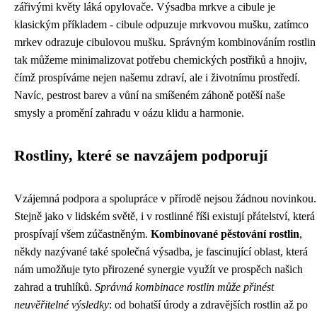
zářivými květy láká opylovače. Výsadba mrkve a cibule je
klasickým příkladem - cibule odpuzuje mrkvovou mušku, zatímco
mrkev odrazuje cibulovou mušku. Správným kombinováním rostlin
tak můžeme minimalizovat potřebu chemických postřiků a hnojiv,
čímž prospíváme nejen našemu zdraví, ale i životnímu prostředí.
Navíc, pestrost barev a vůní na smíšeném záhoně potěší naše
smysly a promění zahradu v oázu klidu a harmonie.
Rostliny, které se navzájem podporují
Vzájemná podpora a spolupráce v přírodě nejsou žádnou novinkou.
Stejně jako v lidském světě, i v rostlinné říši existují přátelství, která
prospívají všem zúčastněným.
Kombinované pěstování rostlin
,
někdy nazývané také společná výsadba, je fascinující oblast, která
nám umožňuje tyto přirozené synergie využít ve prospěch našich
zahrad a truhlíků.
Správná kombinace rostlin může přinést
neuvěřitelné výsledky
: od bohatší úrody a zdravějších rostlin až po