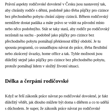
Právní aspekty rodičovské dovolené v Česku jsou nastavený tak,
aby chránily rodiče s dětmi, podobně jako třeba
půjčky pro cizince
bez přechodného pobytu
chrání zájmy cizinců. Během rodičovský
nemůžete dostat padáka a máte právo se vrátit na původní místo
nebo něco podobnýho. Stát se taky stará, aby rodiče po rodičovský
nezůstali na suchu - podobně jako půjčky pro cizince bez
přechodného pobytu pomáhají překlenout těžký období. Je tu
spousta programů, co usnadňujou návrat do práce, třeba flexibilní
nebo zkrácený úvazky, home office a tak. Tyhle možnosti jsou
důležitý stejně jako půjčky pro cizince bez přechodného pobytu,
protože pomáhají lidem v složitý životní situaci.
Délka a čerpání rodičovské
Když se řeší
zákoník práce návrat po rodičovské dovolené
, je fakt
důležitý vědět, jak dlouho můžete být doma s dítětem a co to udělá
s důchodem. Je super, že zákoník práce návrat po rodičovské