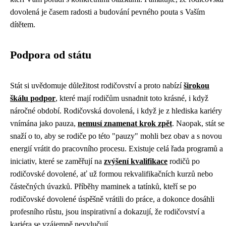
dovolená je časem radosti a budování pevného pouta s Vaším
dítětem.
Podpora od státu
Stát si uvědomuje důležitost rodičovství a proto nabízí
širokou
škálu podpor
, které mají rodičům usnadnit toto krásné, i když
náročné období. Rodičovská dovolená, i když je z hlediska kariéry
vnímána jako pauza,
nemusí znamenat krok zpět
. Naopak, stát se
snaží o to, aby se rodiče po této "pauzy" mohli bez obav a s novou
energií vrátit do pracovního procesu. Existuje celá řada programů a
iniciativ, které se zaměřují na
zvýšení kvalifikace
rodičů po
rodičovské dovolené, ať už formou rekvalifikačních kurzů nebo
částečných úvazků. Příběhy maminek a tatínků, kteří se po
rodičovské dovolené úspěšně vrátili do práce, a dokonce dosáhli
profesního růstu, jsou inspirativní a dokazují, že rodičovství a
kariéra se vzájemně nevylučují.