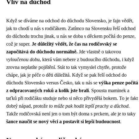
Vliv na důchod
Když se díváme na
odchod do důchodu Slovensko
, je fajn vědět,
jak to chodí u nás s rodičákem. Zatímco na Slovensku řeší odchod
do důchodu trochu jinak, u nás se doba s děckem počítá do penze,
což je super.
Je důležitý vědět, že čas na rodičovský se
započítává do důchodu normálně.
Jde vlastně o takovou
vyloučenou dobu
, která vám nebere z budoucího důchodu, i když
zrovna neplatíte pojištění. Stát to tak vymyslel chytře, protože
chápe, jak je péče o děti důležitá. Když se pak řeší odchod do
důchodu Slovensko versus Česko, tak u nás se
výška penze počítá
z odpracovaných roků a kolik jste brali
. Spousta maminek a
taťků při rodičáku studuje nebo si něco přivydělá bokem. To je fakt
dobrý nápad, protože
to může pak hodit lepší prachy a důchod
.
Takže rodičovská není jen o tom být doma s prckem, ale je to taky
šance naučit se nový věci a postavit si lepší budoucnost
.