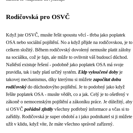
Rodičovská pro OSVČ
Když jste OSVČ, musíte řešit spoustu věcí - třeba jako
poplatek
OSA
nebo sociální pojištění. No a když přijde na rodičovskou, je to
celkem složitý. Během rodičovský dovolený nemusíte platit zálohy
na sociálku, což je fajn, ale může to ovlivnit váš budoucí důchod.
Naštěstí existuje řešení - podobně jako poplatek OSA má svoje
pravidla, tak i tady platí určitý systém.
Eldp vyloučené doby
je
takovej mechanismus, díky kterýmu si můžete
započítat dobu
rodičovský
do důchodovýho pojištění. Je to podobný jako když
řešíte poplatek OSA - musíte vědět, co a jak. Celý je to ošetřený v
zákoně o nemocenským pojištění a zákoníku práce. Je důležitý, aby
si OSVČ
pořádně zjistily
všechny potřebný informace a včas si to
zařídily. Rodičovská je super období a i jako podnikatel si ji můžete
užít v klidu, když víte, že máte všechno správně zařízený.