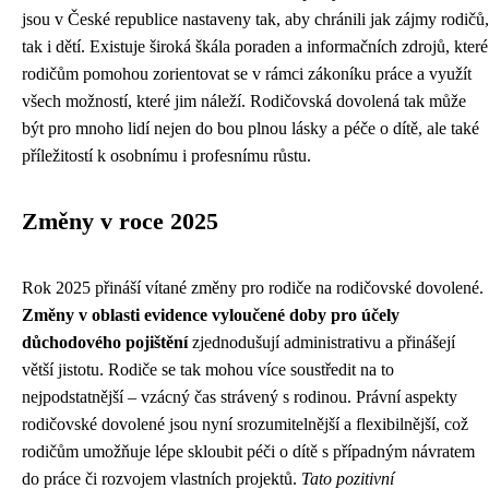
jsou v České republice nastaveny tak, aby chránili jak zájmy rodičů,
tak i dětí. Existuje široká škála poraden a informačních zdrojů, které
rodičům pomohou zorientovat se v rámci zákoníku práce a využít
všech možností, které jim náleží. Rodičovská dovolená tak může
být pro mnoho lidí nejen do bou plnou lásky a péče o dítě, ale také
příležitostí k osobnímu i profesnímu růstu.
Změny v roce 2025
Rok 2025 přináší vítané změny pro rodiče na rodičovské dovolené.
Změny v oblasti evidence vyloučené doby pro účely
důchodového pojištění
zjednodušují administrativu a přinášejí
větší jistotu. Rodiče se tak mohou více soustředit na to
nejpodstatnější – vzácný čas strávený s rodinou. Právní aspekty
rodičovské dovolené jsou nyní srozumitelnější a flexibilnější, což
rodičům umožňuje lépe skloubit péči o dítě s případným návratem
do práce či rozvojem vlastních projektů.
Tato pozitivní