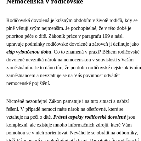
Nemocenská v rodičovské
Rodičovská dovolená je krásným obdobím v životě rodičů, kdy se
plně věnují svým nejmenším. Je pochopitelné, že v této době je
prioritou péče o dítě. Zákoník práce v paragrafu 199 a násl.
upravuje podmínky rodičovské dovolené a zároveň ji definuje jako
eldp vyloučenou dobu
. Co to znamená v praxi? Během rodičovské
dovolené nevzniká nárok na nemocenskou v souvislosti s Vaším
zaměstnáním. Je to dáno tím, že po dobu rodičovské nejste aktivním
zaměstnancem a nevztahuje se na Vás povinnost odvádět
nemocenské pojištění.
Nicméně nezoufejte! Zákon pamatuje i na tuto situaci a nabízí
řešení. V případě nemoci máte nárok na ošetřovné, které se
vztahuje na péči o dítě.
Právní aspekty rodičovské dovolené
jsou
komplexní, ale existuje mnoho informačních zdrojů, které Vám
pomohou se v nich zorientovat. Neváhejte se obrátit na odborníky,
kteří Vám poradí s konkrétními otázkami. Pamatujte, že rodičovská