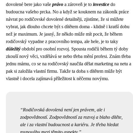
dovolené bere jako vaše
právo
a zároveň je to
investice
do
budoucna vašeho prcka. No a když se kouknem na zákoník práce
návrat po rodičovské dovolené detailněji, zjistíme, že si můžete
vybrat, jak dlouho chcete být s dítětem doma - klidně i kratší dobu
než je maximum. Je jasný, že někdo může mít pocit, že během
rodičovský vypadne z pracovního tempa, ale hele, je to taky
důležitý
období pro osobní rozvoj. Spousta rodičů během tý doby
zkouší nový věci, vzdělává se nebo třeba mění profesi. Znám třeba
jednu mámu, co se na rodičovský naučila dělat marketing na netu a
pak si založila vlastní firmu. Takže ta doba s dítětem může být
vlastně i docela zajímavá příležitost k něčemu novýmu.
Rodičovská dovolená není jen právem, ale i
zodpovědností. Zodpovědností za rozvoj a blaho dítěte,
ale i za vlastní budoucnost a kariéru. Je třeba hledat
rovnováhu mezi těmito aspekty.