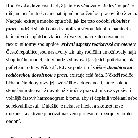
Rodičovská dovolená, i když je to čas věnovaný především péči o
dítě, nemusí nutně znamenat úplné odloučení od pracovního života.
Naopak, existuje mnoho způsobů, jak lze toto období
skloubit s
prací
a udržet si tak kontakt s profesní sférou. Mnoho maminek a
tatínků volí například zkrácené úvazky, práci z domova nebo
flexibilní formy spolupráce.
Právní aspekty rodičovské dovolené
v
České republice jsou nastaveny tak, aby rodičům umožňovaly najít
si optimální model, který bude vyhovovat jak jejich potřebám, tak
potřebám rodiny. Příkladů, kdy se podařilo úspěšně
zkombinovat
rodičovskou dovolenou s prací
, existuje celá řada. Někteří rodiče
během této doby rozvíjejí své záliby a dovednosti, které pak po
skončení rodičovské dovolené zúročí v praxi. Jiní zase využívají
volnější časový harmonogram k tomu, aby si doplnili vzdělání nebo
se rekvalifikovali. Důležité je nebát se hledat a zkoušet nové
možnosti a aktivně pracovat na svém profesním rozvoji i v tomto
období.